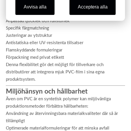
För B2B-kunder kan färgglad mjuk PVC-film anpassas för att
Avvisa alla
Acceptera alla
möta projektets krav:
Anpassad tjocklek och rullstorlek
Specifik färgmatchning
Justeringar av ytstruktur
Antistatiska eller UV-resistenta tillsatser
Flamskyddande formuleringar
Förpackning med privat etikett
Denna flexibilitet gör det möjligt för tillverkare och
distributörer att integrera mjuk PVC-film i sina egna
produktsystem.
Miljöhänsyn och hållbarhet
Även om PVC är en syntetisk polymer kan miljövänliga
produktionsmetoder förbättra hållbarheten:
Användning av återvinningsbara materialkvaliteter där så är
tillämpligt
Optimerade materialformuleringar för att minska avfall