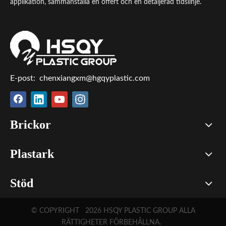
applikation, sammanställa en offert och en detaljerad tidslinje.
E-post:
chenxiangxm@hgqyplastic.com
Brickor
Plastark
Stöd
© COPYRIGHT
2026
HSQY PLASTIC GROUP ALLA
RÄTTIGHETER FÖRBEHÅLLNA.