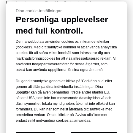
inomhusutrymmen där luftkvaliteten är viktig.
För projekt som kräver efterlevnad av specifika regionala
Dina cookie-inställningar.
Personliga upplevelser
föreskrifter kan anpassade materialkvaliteter utvecklas.
med full kontroll.
Tekniska specifikationer: Tjocklek,
storlekar och ytbehandlingar
Denna webbplats använder cookies och liknande tekniker
Färgglad mjuk PVC-film finns i en mängd olika specifikationer:
('cookies'). Med ditt samtycke kommer vi att använda analytiska
Tjocklek:
Vanligtvis 0,3 mm – 1,5 mm (anpassad tjocklek
cookies för att spåra vilket innehåll som intresserar dig och
marknadsföringscookies för att visa intressebaserad reklam. Vi
tillgänglig)
använder tredjepartsleverantörer för dessa åtgärder, som
Bredd:
Standardrullbredder eller specialskurna mått
också kan använda uppgifterna för sina egna ändamål.
Längd:
Levereras i rullar eller ark
Du ger ditt samtycke genom att klicka på 'Godkänn alla' eller
Ytbehandling:
Glansig, matt, präglad, slät
genom att tillämpa dina individuella inställningar. Dina
Färgalternativ:
Klara, genomskinliga och solida färger (röd,
uppgifter kan då även behandlas i tredjeländer utanför EU,
blå, grön, gul, etc.)
såsom USA, som inte har motsvarande dataskyddsnivå och
där, i synnerhet, lokala myndigheters åtkomst inte effektivt kan
Anpassade mått kan skräddarsys för specifika gardinsystem
förhindras. Du kan när som helst återkalla ditt samtycke med
eller skyddstillämpningar.
omedelbar verkan. Om du klickar på 'Avvisa alla' kommer
endast strikt nödvändiga cookies att användas.
Anpassningsalternativ för OEM- och
industriella projekt