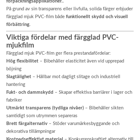
förpackningsapplikationer.
.
På grund av sin transparens eller livfulla, solida färger erbjuder
färgglad mjuk PVC-film både
funktionellt skydd och visuell
förbättring
.
Viktiga fördelar med färgglad PVC-
mjukfilm
Färgglad mjuk PVC-film ger flera prestandafördelar:
Hög flexibilitet
– Bibehåller elasticitet även vid upprepad
böjning
Slagtålighet
– Hållbar mot dagligt slitage och industriell
hantering
Fukt- och dammskydd
– Skapar effektiva barriärer i lager och
fabriker
Utmärkt transparens (tydliga nivåer)
– Bibehåller sikten
samtidigt som utrymmen separeras
Brett färgalternativ
– Stöder varumärkesbyggande och
dekorativa tillämpningar
Kostnadseffektivt material
– Konkurrenskraftigt alternativ till