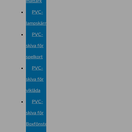
mattark
PVC-
lampskärmsark
PVC-
skiva för
spelkort
PVC-
skiva för
viklåda
PVC-
skiva för
Boxfönster