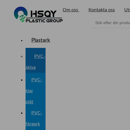
Om oss
Kontakta oss
Ut
Plastark
PVC-
skiva
PVC-
klar
plåt
PVC-
färgark