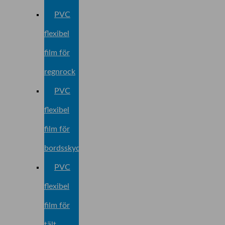
PVC
flexibel
film för
regnrock
PVC
flexibel
film för
bordsskydd
PVC
flexibel
film för
tält