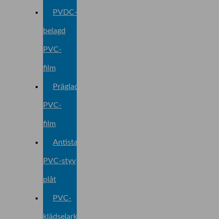
PVDC-
belagd
PVC-
film
Präglad
PVC-
film
Antistatisk
PVC-styv
plåt
PVC-
klädselark