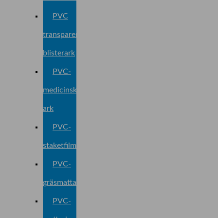
PVC
transparent
blisterark
PVC-
medicinskt
ark
PVC-
staketfilm
PVC-
gräsmattafilm
PVC-