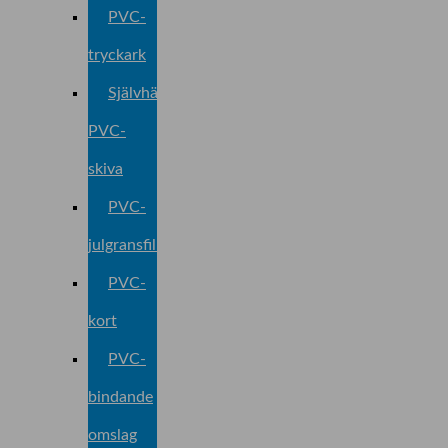
PVC-
tryckark
Självhäftande
PVC-
skiva
PVC-
julgransfilm
PVC-
kort
PVC-
bindande
omslag