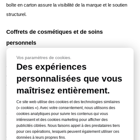
boîte en carton assure la visibilité de la marque et le soutien
structurel.
Coffrets de cosmétiques et de soins
personnels
Les feuilles de PVC à fenêtre sont utilisées dans les
Vos paramètres de cookies.
Des expériences
emballages de soins de la peau, de parfums, de maquillage et
de produits d'hygiène personnelle, où le contenant, la couleur
personnalisées que vous
et le design du produit contribuent à sa présentation en rayon.
maîtrisez entièrement.
Emballages de jouets, de papeterie et
Ce site web utilise des cookies et des technologies similaires
(« cookies »). Avec votre consentement, nous utilisons des
d'électronique
cookies analytiques pour suivre les contenus qui vous
intéressent et des cookies marketing pour afficher des
publicités ciblées. Nous faisons appel à des prestataires tiers
Les fenêtres transparentes permettent aux acheteurs
pour ces opérations, lesquels peuvent également utiliser ces
d'inspecter le modèle, les accessoires, la couleur et la
données à leurs propres fins.