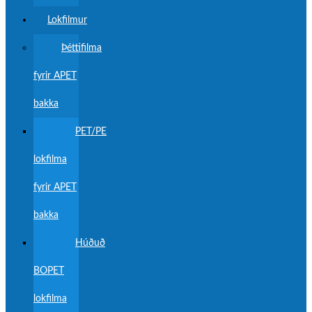
Lokfilmur
Þéttifilma
fyrir APET
bakka
PET/PE
lokfilma
fyrir APET
bakka
Húðuð
BOPET
lokfilma