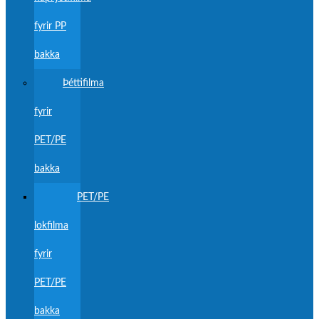
fyrir PP
bakka
Þéttifilma
fyrir
PET/PE
bakka
PET/PE
lokfilma
fyrir
PET/PE
bakka