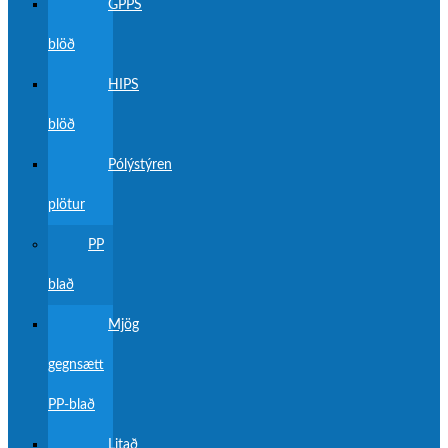
GPPS
blöð
HIPS
blöð
Pólýstýren
plötur
PP
blað
Mjög
gegnsætt
PP-blað
Litað