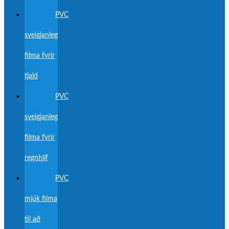
PVC
sveigjanleg
filma fyrir
tjald
PVC
sveigjanleg
filma fyrir
regnhlíf
PVC
mjúk filma
til að