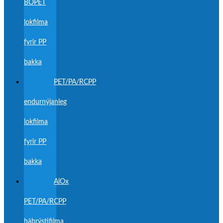
BOPET
lokfilma
fyrir PP
bakka
PET/PA/RCPP
endurnýjanleg
lokfilma
fyrir PP
bakka
AlOx
PET/PA/RCPP
háþrýstifilma