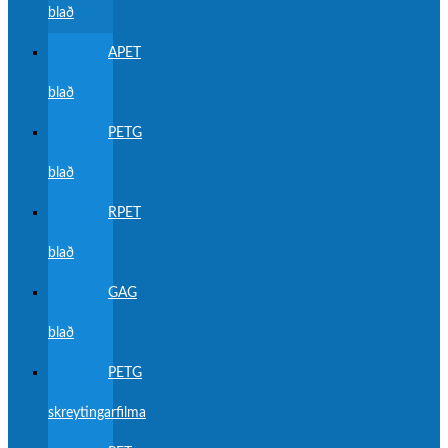
blað
APET
blað
PETG
blað
RPET
blað
GAG
blað
PETG
skreytingarfilma