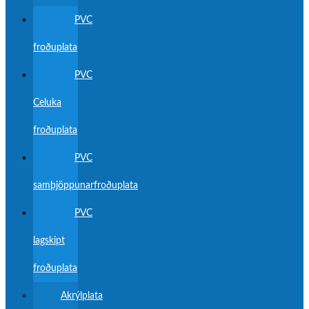
PVC
froðuplata
PVC
Celuka
froðuplata
PVC
samþjöppunarfroðuplata
PVC
lagskipt
froðuplata
Akrýlplata