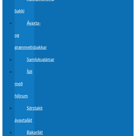
bakki
Ávaxta-
og
grænmetisbakkar
Samlokugámar
Ílát
með
hjörum
Sérstakir
ávaxtaílát
Bakarílát