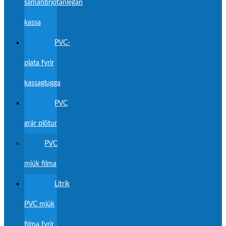
samanbrjótanlegan
kassa
PVC-
plata fyrir
kassaglugga
PVC
grár plötur
PVC
mjúk filma
Litrík
PVC mjúk
filma fyrir