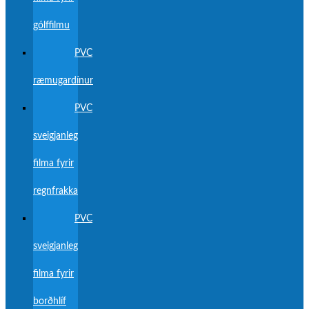
gólffilmu
PVC
ræmugardínur
PVC
sveigjanleg
filma fyrir
regnfrakka
PVC
sveigjanleg
filma fyrir
borðhlíf