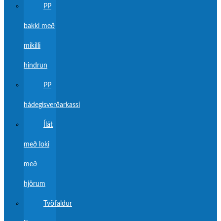
PP
bakki með
mikilli
hindrun
PP
hádegisverðarkassi
Ílát
með loki
með
hjörum
Tvöfaldur