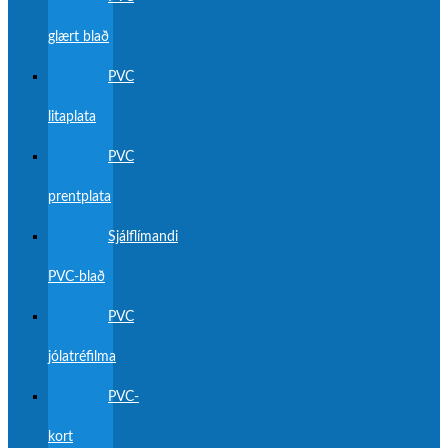
glært blað
PVC
litaplata
PVC
prentplata
Sjálflímandi
PVC-blað
PVC
jólatréfilma
PVC-
kort