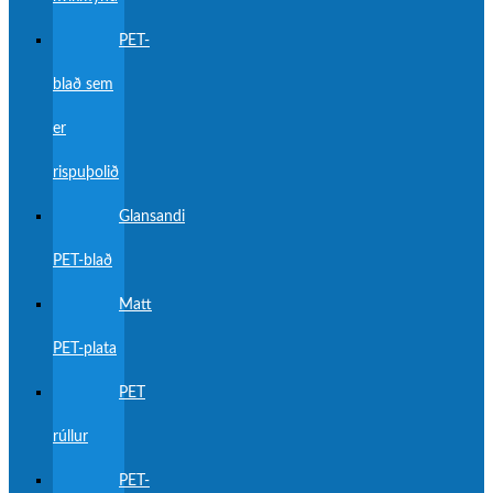
PET-
blað sem
er
rispuþolið
Glansandi
PET-blað
Matt
PET-plata
PET
rúllur
PET-