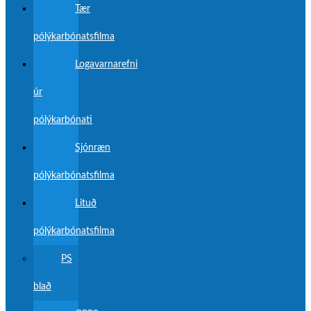
Tær
pólýkarbónatsfilma
Logavarnarefni
úr
pólýkarbónati
Sjónræn
pólýkarbónatsfilma
Lituð
pólýkarbónatsfilma
PS
blað