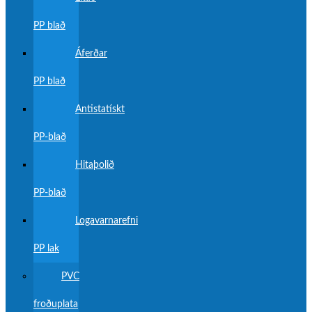
PP blað
Áferðar
PP blað
Antistatískt
PP-blað
Hitaþolið
PP-blað
Logavarnarefni
PP lak
PVC
froðuplata