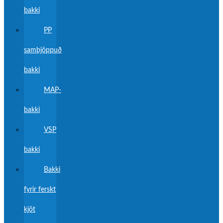
bakki
PP
samþjöppuð
bakki
MAP-
bakki
VSP
bakki
Bakki
fyrir ferskt
kjöt