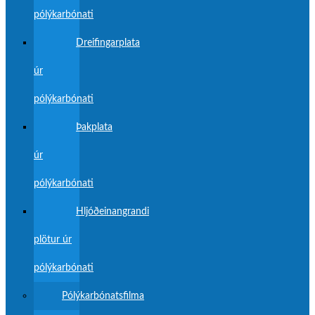
pólýkarbónati
Dreifingarplata
úr
pólýkarbónati
Þakplata
úr
pólýkarbónati
Hljóðeinangrandi
plötur úr
pólýkarbónati
Pólýkarbónatsfilma