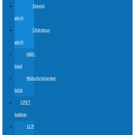
Steypt
akrýl
Útdráttur
akrýl
ABS-
blað
Niðurbrjótanleg
blöð
CPET
bakkar
1CP