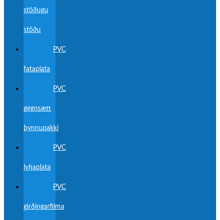
stöðugu
stöðu
PVC
fataplata
PVC
gegnsætt
þynnupakki
PVC
lyfjaplata
PVC
girðingarfilma