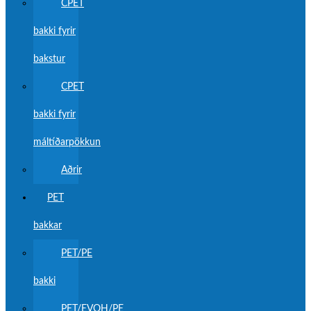
CPET
bakki fyrir
bakstur
CPET
bakki fyrir
máltíðarpökkun
Aðrir
PET
bakkar
PET/PE
bakki
PET/EVOH/PE