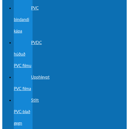
PVC
bindandi
kápa
PVDC
húðuð
PVC filmu
Upphleypt
PVC filma
Stíft
PVC-blað
gegn