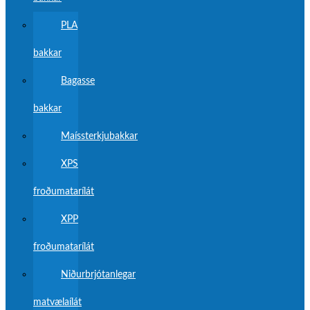
PLA
bakkar
Bagasse
bakkar
Maíssterkjubakkar
XPS
froðumatarílát
XPP
froðumatarílát
Niðurbrjótanlegar
matvælaílát