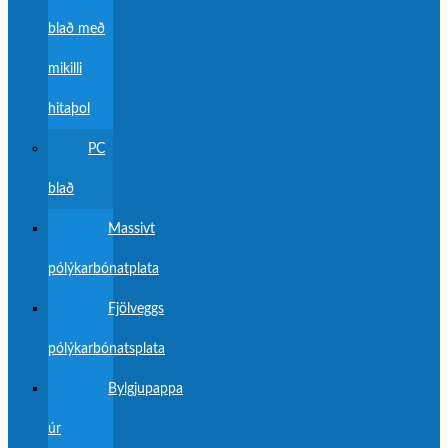
blað með
mikilli
hitaþol
PC
blað
Massivt
pólýkarbónatplata
Fjölveggs
pólýkarbónatsplata
Bylgjupappa
úr