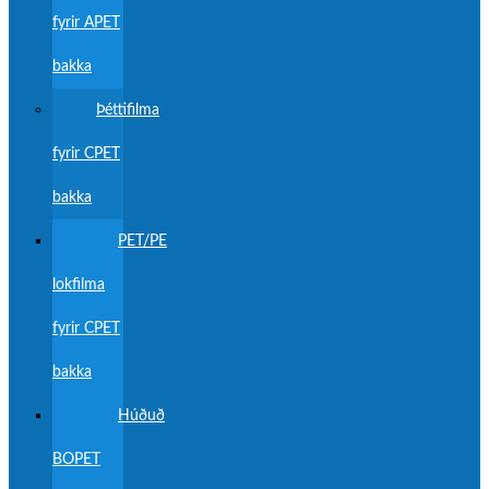
fyrir APET
bakka
Þéttifilma
fyrir CPET
bakka
PET/PE
lokfilma
fyrir CPET
bakka
Húðuð
BOPET