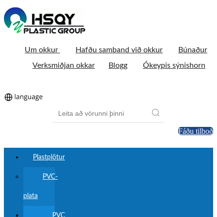
Um okkur
Hafðu samband við okkur
Búnaður
Verksmiðjan okkar
Blogg
Ókeypis sýnishorn
Fáðu tilboð
Plastplötur
PVC-
plata
PVC