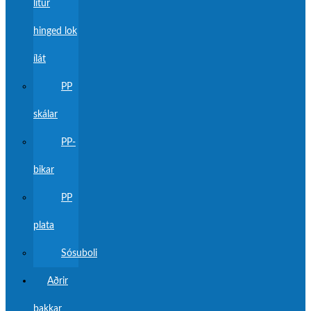
litur
hinged lok
ílát
PP
skálar
PP-
bikar
PP
plata
Sósuboli
Aðrir
bakkar