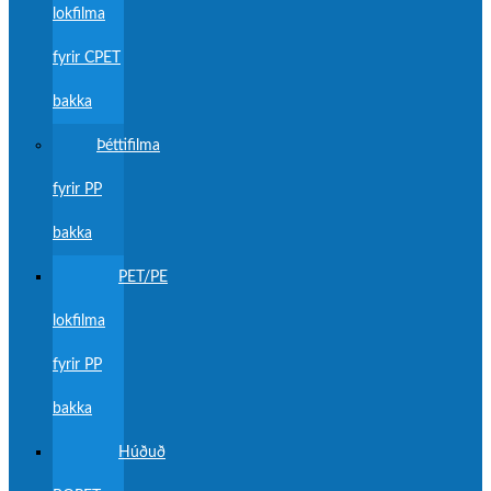
lokfilma
fyrir CPET
bakka
Þéttifilma
fyrir PP
bakka
PET/PE
lokfilma
fyrir PP
bakka
Húðuð