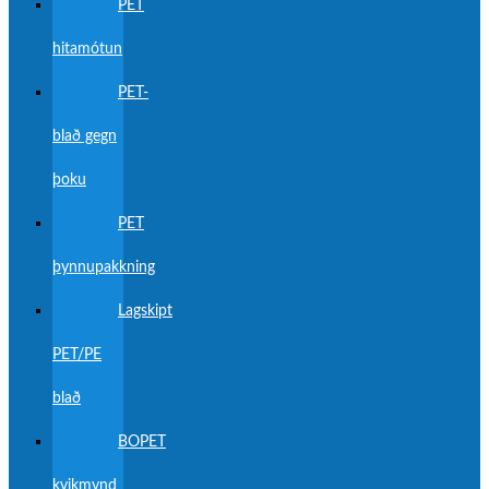
PET
hitamótun
PET-
blað gegn
þoku
PET
þynnupakkning
Lagskipt
PET/PE
blað
BOPET
kvikmynd