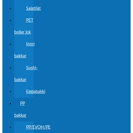
Salatílát
PET
bollar lok
Innri
bakkar
Sushi-
bakkar
Eggjabakki
PP
bakkar
PP/EVOH/PE