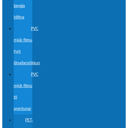
beygja
hlífina
PVC
mjúk filmu
fyrir
iðnaðarpökkun
PVC
mjúk filmu
til
prentunar
PET-