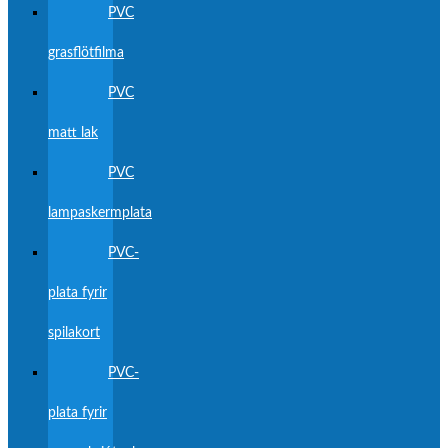
PVC
grasflötfilma
PVC
matt lak
PVC
lampaskermplata
PVC-
plata fyrir
spilakort
PVC-
plata fyrir