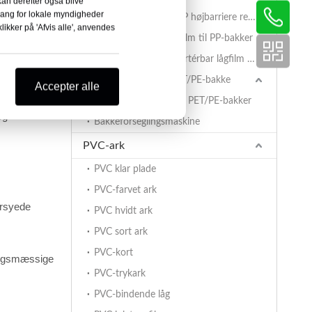
 kan derefter også blive
 med stive
dgang for lokale myndigheder
AlOx PET/PA/RCPP højbarriere retortfilm til PP-bakker
likker på 'Afvis alle', anvendes
Belagt BOPET-lågfilm til PP-bakker
PET/PA/RCPP retortérbar lågfilm til PP-bakker
Forseglingsfilm til PET/PE-bakke
Accepter alle
PET/PE-dækfilm til PET/PE-bakker
og
Bakkeforseglingsmaskine
PVC-ark
PVC klar plade
PVC-farvet ark
ersyede
PVC hvidt ark
PVC sort ark
PVC-kort
vningsmæssige
PVC-trykark
PVC-bindende låg