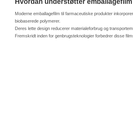
Hvordan understøtter emballagefilm
Moderne emballagefilm til farmaceutiske produkter inkorpore
biobaserede polymerer.
Deres lette design reducerer materialeforbrug og transporte
Fremskridt inden for genbrugsteknologier forbedrer disse fil