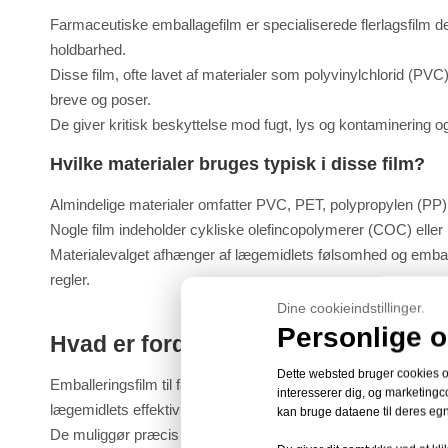
Farmaceutiske emballagefilm er specialiserede flerlagsfilm des
holdbarhed.
Disse film, ofte lavet af materialer som polyvinylchlorid (PVC)
breve og poser.
De giver kritisk beskyttelse mod fugt, lys og kontaminering 
Hvilke materialer bruges typisk i disse film?
Almindelige materialer omfatter PVC, PET, polypropylen (PP) 
Nogle film indeholder cykliske olefincopolymerer (COC) eller 
Materialevalget afhænger af lægemidlets følsomhed og embal
regler.
Dine cookieindstillinger.
Personlige o
Hvad er fordelene ved farmaceutisk
Dette websted bruger cookies og 
Emballeringsfilm til farmaceutiske produkter tilbyder overlege
interesserer dig, og marketingco
lægemidlets effektivitet.
kan bruge dataene til deres egn
De muliggør præcis dosering gennem blisterpakning og har man