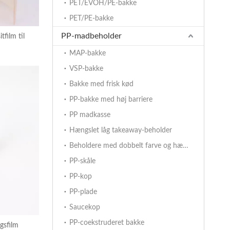
PET/EVOH/PE-bakke
PET/PE-bakke
PP-madbeholder
film til
MAP-bakke
VSP-bakke
Bakke med frisk kød
PP-bakke med høj barriere
PP madkasse
Hængslet låg takeaway-beholder
Beholdere med dobbelt farve og hængslet låg
PP-skåle
PP-kop
PP-plade
Saucekop
PP-coekstruderet bakke
gsfilm