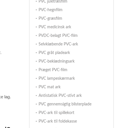
PVC juletræsfilm
PVC-hegnfilm
PVC-græsfilm
PVC medicinsk ark
PVDC-belagt PVC-film
Selvklæbende PVC-ark
.
PVC gråt pladeark
PVC-beklædningsark
Præget PVC-film
PVC lampeskærmark
PVC mat ark
Antistatisk PVC-stivt ark
e lag.
PVC gennemsigtig blisterplade
PVC-ark til spillekort
PVC-ark til foldekasse