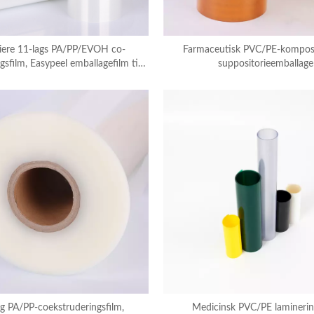
iere 11-lags PA/PP/EVOH co-
Farmaceutisk PVC/PE-komposit
gsfilm, Easypeel emballagefilm til
suppositorieemballage
dicinske tekstiler/udstyr
ig PA/PP-coekstruderingsfilm,
Medicinsk PVC/PE laminerin