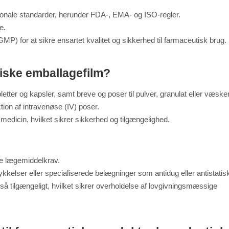
tionale standarder, herunder FDA-, EMA- og ISO-regler.
e.
) for at sikre ensartet kvalitet og sikkerhed til farmaceutisk brug.
iske emballagefilm?
letter og kapsler, samt breve og poser til pulver, granulat eller væsker
ion af intravenøse (IV) poser.
edicin, hvilket sikrer sikkerhed og tilgængelighed.
ke lægemiddelkrav.
elser eller specialiserede belægninger som antidug eller antistatisk
 også tilgængeligt, hvilket sikrer overholdelse af lovgivningsmæssige