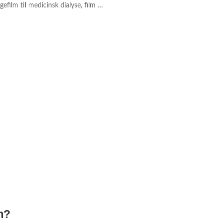
efilm til medicinsk dialyse, film til
 udstyr af ethylenoxid (EO) til
as/damp/højtemperatur
m?