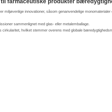
 til farmaceutiske produkter bæredygtig
rer miljøvenlige innovationer, såsom genanvendelige monomaterialer e
missioner sammenlignet med glas- eller metalemballage.
ms cirkularitet, hvilket stemmer overens med globale bæredygtighedsm