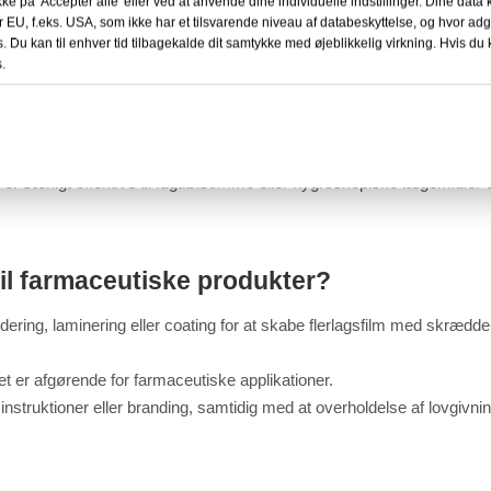
kke på 'Accepter alle' eller ved at anvende dine individuelle indstillinger. Dine data
ninger og understøtter bæredygtige emballageinitiativer sammenlignet
r EU, f.eks. USA, som ikke har et tilsvarende niveau af databeskyttelse, og hvor a
s. Du kan til enhver tid tilbagekalde dit samtykke med øjeblikkelig virkning. Hvis du k
.
ds- og lovgivningsmæssige standarder.
kommer kemiske interaktioner med medicin.
er særligt effektive til fugtfølsomme eller hygroskopiske lægemidler 
il farmaceutiske produkter?
ering, laminering eller coating for at skabe flerlagsfilm med skrædd
t er afgørende for farmaceutiske applikationer.
gsinstruktioner eller branding, samtidig med at overholdelse af lovgi