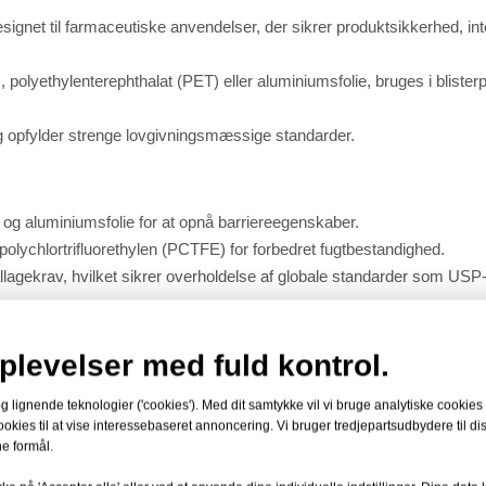
ignet til farmaceutiske anvendelser, der sikrer produktsikkerhed, int
, polyethylenterephthalat (PET) eller aluminiumsfolie, bruges i blister
og opfylder strenge lovgivningsmæssige standarder.
og aluminiumsfolie for at opnå barriereegenskaber.
polychlortrifluorethylen (PCTFE) for forbedret fugtbestandighed.
lagekrav, hvilket sikrer overholdelse af globale standarder som USP
plevelser med fuld kontrol.
 emballagefilm?
lignende teknologier ('cookies'). Med dit samtykke vil vi bruge analytiske cookies ti
n beskyttelse mod miljøfaktorer som fugtighed, ilt og UV-lys, hvilket 
okies til at vise interessebaseret annoncering. Vi bruger tredjepartsudbydere til di
e formål.
ipulationssikre funktioner for patientsikkerhed.