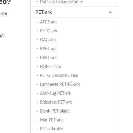
hed?
PVC-ark til kassevindue
PET-ark
ller
APET-ark
PETG-ark
ål.
GAG-ark
RPET-ark
CPET-ark
BOPET-film
PETG Dekorativ Film
Lamineret PET/PE-ark
Anti-dug PET-ark
Ridsefast PET-ark
Blank PET-plade
Mat PET-ark
PET-arkruller