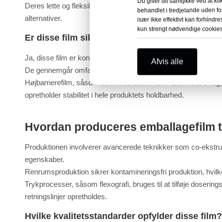
Du giver dit samtykke ved at kli
Deres lette og fleksible natur reducerer forsendelsesomkost
behandlet i tredjelande uden fo
alternativer.
især ikke effektivt kan forhindre
kun strengt nødvendige cookies
Er disse film sikre til følsomme lægemidler?
Ja, disse film er konstrueret til at opfylde strenge sikkerhe
Afvis alle
De gennemgår omfattende test for at sikre, at der ikke fore
Højbarrierefilm, såsom dem med aluminium- eller Aclar®-lag, 
opretholder stabilitet i hele produktets holdbarhed.
Hvordan produceres emballagefilm t
Produktionen involverer avancerede teknikker som co-ekstrud
egenskaber.
Renrumsproduktion sikrer kontamineringsfri produktion, hvilke
Trykprocesser, såsom flexografi, bruges til at tilføje doserin
retningslinjer opretholdes.
Hvilke kvalitetsstandarder opfylder disse film?