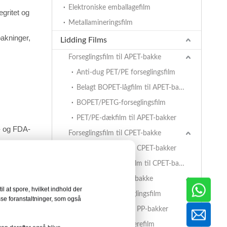
Elektroniske emballagefilm
egritet og
Metallamineringsfilm
pakninger,
Lidding Films
Forseglingsfilm til APET-bakke
Anti-dug PET/PE forseglingsfilm
Belagt BOPET-lågfilm til APET-bakker
BOPET/PETG-forseglingsfilm
PET/PE-dækfilm til APET-bakker
- og FDA-
Forseglingsfilm til CPET-bakke
PET/PE-dækfilm til CPET-bakker
Belagt BOPET-lågfilm til CPET-bakker
Forseglingsfilm til PP-bakke
l at spore, hvilket indhold der
bevarer
BOPET/CPP-forseglingsfilm
sse foranstaltninger, som også
PET/PE-dækfilm til PP-bakker
EVOH/PP højbarrierefilm