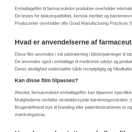
Emballagefilm til farmaceutiske produkter overholder interna
De testes for biokompatibilitet, kemisk inertitet og barriereevn
Producenter overholder ofte Good Manufacturing Practices (GMP
Hvad er anvendelserne af farmaceut
Disse film anvendes i vid udstrækning i blisterpakninger til tab
De anvendes også i emballage til medicinsk udstyr og produkt
Deres alsidighed understøtter både receptpligtig og håndkøbsm
Kan disse film tilpasses?
Absolut, farmaceutiske emballagefilm kan tilpasses specifik
Mulighederne omfatter skræddersyede barriereegenskaber, tykk
Brugerdefineret tryk til branding eller patientinstruktioner er
mærkningskrav.