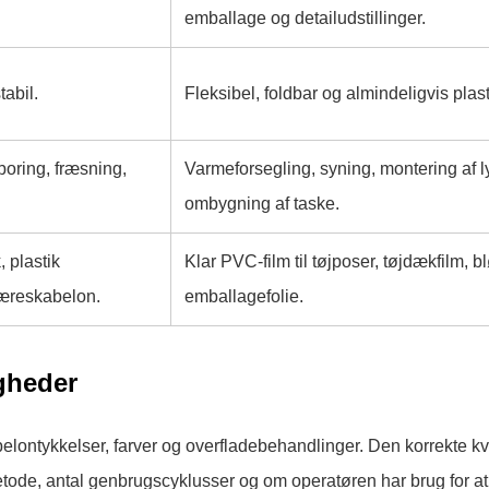
emballage og detailudstillinger.
tabil.
Fleksibel, foldbar og almindeligvis plasti
boring, fræsning,
Varmeforsegling, syning, montering af l
ombygning af taske.
 plastik
Klar PVC-film til tøjposer, tøjdækfilm, 
æreskabelon.
emballagefolie.
gheder
elontykkelser, farver og overfladebehandlinger. Den korrekte kva
tode, antal genbrugscyklusser og om operatøren har brug for at