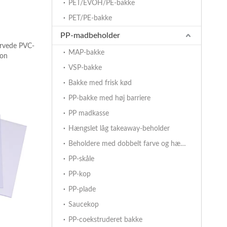
PET/EVOH/PE-bakke
PET/PE-bakke
PP-madbeholder
rvede PVC-
MAP-bakke
lon
VSP-bakke
Bakke med frisk kød
PP-bakke med høj barriere
PP madkasse
Hængslet låg takeaway-beholder
Beholdere med dobbelt farve og hængslet låg
PP-skåle
PP-kop
PP-plade
Saucekop
PP-coekstruderet bakke