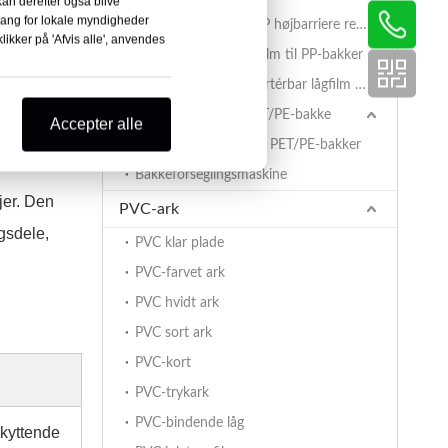
 kan derefter også blive
dgang for lokale myndigheder
AlOx PET/PA/RCPP højbarriere retortfilm til PP-bakker
likker på 'Afvis alle', anvendes
Belagt BOPET-lågfilm til PP-bakker
PET/PA/RCPP retortérbar lågfilm til PP-bakker
Forseglingsfilm til PET/PE-bakke
otiver,
Accepter alle
PET/PE-dækfilm til PET/PE-bakker
Bakkeforseglingsmaskine
jer. Den
PVC-ark
gsdele,
PVC klar plade
PVC-farvet ark
PVC hvidt ark
PVC sort ark
PVC-kort
PVC-trykark
PVC-bindende låg
kyttende