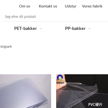
Om os
Kontakt os
Udstyr
Vores fabrik
PET-bakker
PP-bakker
ingsark