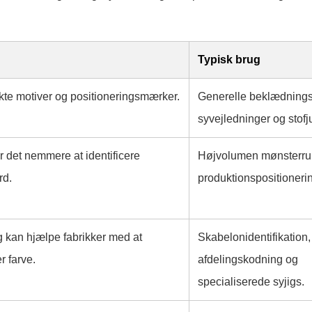
Typisk brug
rykte motiver og positioneringsmærker.
Generelle beklædning
syvejledninger og stofj
 det nemmere at identificere
Højvolumen mønsterr
rd.
produktionspositioneri
g kan hjælpe fabrikker med at
Skabelonidentifikation,
r farve.
afdelingskodning og
specialiserede syjigs.