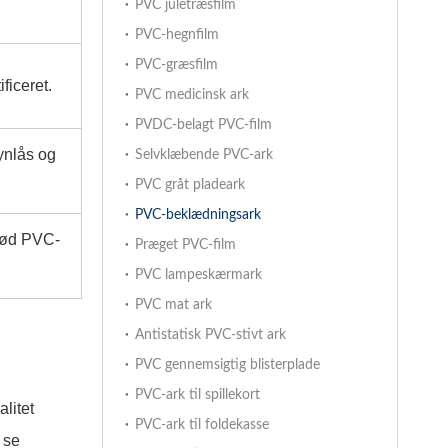
PVC juletræsfilm
PVC-hegnfilm
PVC-græsfilm
ficeret.
PVC medicinsk ark
PVDC-belagt PVC-film
ynlås og
Selvklæbende PVC-ark
PVC gråt pladeark
PVC-beklædningsark
blød PVC-
Præget PVC-film
PVC lampeskærmark
PVC mat ark
Antistatisk PVC-stivt ark
PVC gennemsigtig blisterplade
PVC-ark til spillekort
litet
PVC-ark til foldekasse
 se