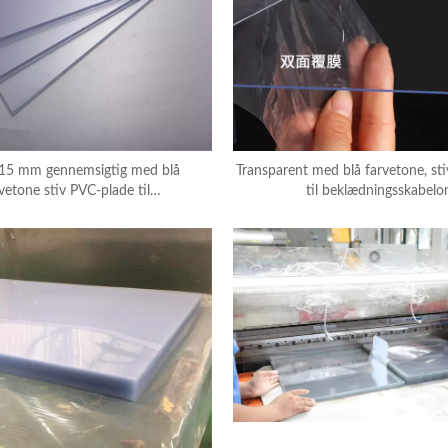
915 mm gennemsigtig med blå
Transparent med blå farvetone, st
vetone stiv PVC-plade til
til beklædningsskabelo
beklædningsskabelon