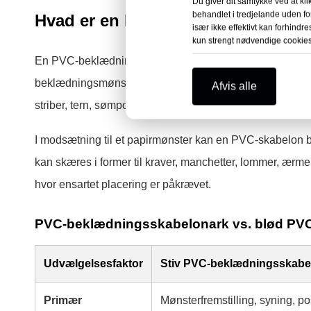
Du giver dit samtykke ved at kli
behandlet i tredjelande uden fo
Hvad er en PVC-beklædningsskab
især ikke effektivt kan forhindre
kun strengt nødvendige cookies
En PVC-beklædningsskabelonark er et klart eller farvet s
beklædningsmønster, syjig eller skæreguide. Gennemsigtig
Afvis alle
striber, tern, sømpositioner og referencemærker under s
I modsætning til et papirmønster kan en PVC-skabelon 
kan skæres i former til kraver, manchetter, lommer, ærm
hvor ensartet placering er påkrævet.
PVC-beklædningsskabelonark vs. blød PV
Udvælgelsesfaktor
Stiv PVC-beklædningsskabe
Primær
Mønsterfremstilling, syning, po