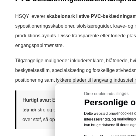
HSQY leverer
skabelonark i stive PVC-beklædnings
sypositioneringsskabeloner, stofskæreguider, krave- o
produktionslayouts. Disse transparente eller tonede pla
engangspapirmønstre.
Tilgængelige muligheder inkluderer klare, blåtonede, hv
beskyttelsesfilm, specialskæring og forskellige stivhed
positionering samt tykkere plader til langvarig industriel
Dine cookieindstillinger.
Hurtigt svar:
Et PVC-beklædningsark i denne kategori e
Personlige o
tøjmønstre og syskabeloner. Det er ikke den bløde PV
Dette websted bruger cookies og 
over stof, så operatører kan spore, placere, marker
interesserer dig, og marketingco
kan bruge dataene til deres egn