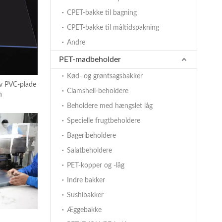
CPET-bakke til bagning
CPET-bakke til måltidspakning
Andre
PET-madbeholder
Kød- og grøntsagsbakker
iv PVC-plade
Clamshell-beholdere
n
Beholdere med hængslet låg
Specielle frugtbeholdere
Bageribeholdere
Salatbeholdere
PET-kopper og -låg
Indre bakker
Sushibakker
Æggebakke