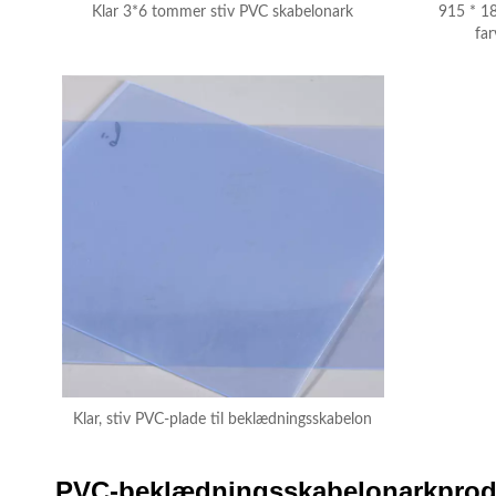
Klar 3*6 tommer stiv PVC skabelonark
915 * 1
far
Klar, stiv PVC-plade til beklædningsskabelon
PVC-beklædningsskabelonarkprodu