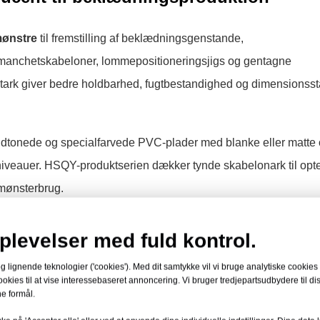
mønstre
til fremstilling af beklædningsgenstande,
g manchetskabeloner, lommepositioneringsjigs og gentagne
stark giver bedre holdbarhed, fugtbestandighed og dimensionssta
idtonede og specialfarvede PVC-plader med blanke eller matte o
sniveauer. HSQY-produktserien dækker tynde skabelonark til opt
 mønsterbrug.
r et stift eller halvstift plastark, der bruges til at lave genanv
plevelser med fuld kontrol.
C-film, der bruges til beklædningstasker eller tøjbetræk. Arket 
lignende teknologier ('cookies'). Med dit samtykke vil vi bruge analytiske cookies ti
e eller mekanisk skære gentagelige beklædningsdele.
okies til at vise interessebaseret annoncering. Vi bruger tredjepartsudbydere til di
e formål.