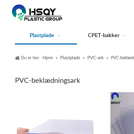
Plastplade
CPET-bakker
Hjem
Plastplade
PVC-ark
Du er her:
»
»
»
PVC-beklædn
PVC-beklædningsark