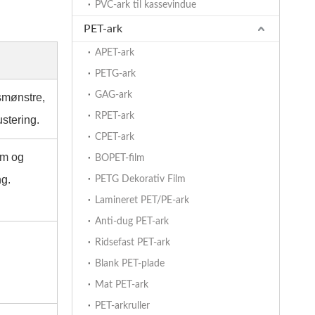
PVC-ark til kassevindue
PET-ark
APET-ark
PETG-ark
GAG-ark
smønstre,
RPET-ark
ustering.
CPET-ark
um og
BOPET-film
ng.
PETG Dekorativ Film
Lamineret PET/PE-ark
Anti-dug PET-ark
Ridsefast PET-ark
Blank PET-plade
Mat PET-ark
PET-arkruller