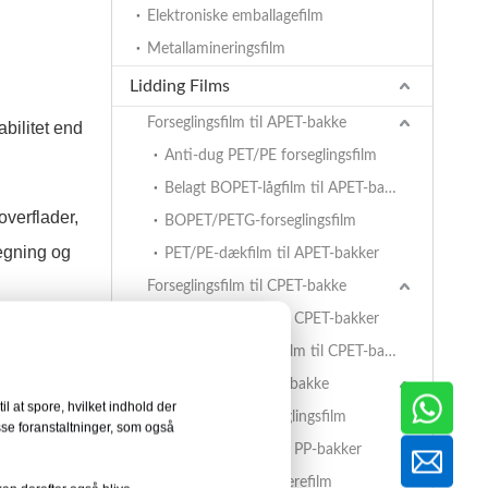
Elektroniske emballagefilm
Metallamineringsfilm
Lidding Films
Forseglingsfilm til APET-bakke
bilitet end
Anti-dug PET/PE forseglingsfilm
Belagt BOPET-lågfilm til APET-bakker
verflader,
BOPET/PETG-forseglingsfilm
egning og
PET/PE-dækfilm til APET-bakker
Forseglingsfilm til CPET-bakke
PET/PE-dækfilm til CPET-bakker
Belagt BOPET-lågfilm til CPET-bakker
endelige
Forseglingsfilm til PP-bakke
placeres
l at spore, hvilket indhold der
BOPET/CPP-forseglingsfilm
sse foranstaltninger, som også
PET/PE-dækfilm til PP-bakker
EVOH/PP højbarrierefilm