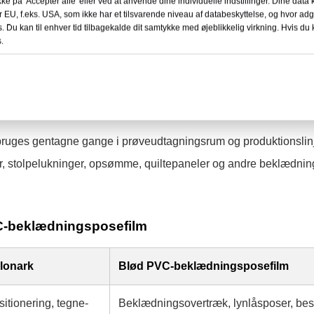
kke på 'Accepter alle' eller ved at anvende dine individuelle indstillinger. Dine data
r EU, f.eks. USA, som ikke har et tilsvarende niveau af databeskyttelse, og hvor a
elonark?
s. Du kan til enhver tid tilbagekalde dit samtykke med øjeblikkelig virkning. Hvis du k
.
tift polyvinylchloridark, der omdannes til et genanvendeligt
heden gør det muligt for operatører at se stoffets årer, trykte m
kabelonen.
bruges gentagne gange i prøveudtagningsrum og produktionslin
er, stolpelukninger, opsømme, quiltepaneler og andre beklædnin
C-beklædningsposefilm
lonark
Blød PVC-beklædningsposefilm
sitionering, tegne-
Beklædningsovertræk, lynlåsposer, bes