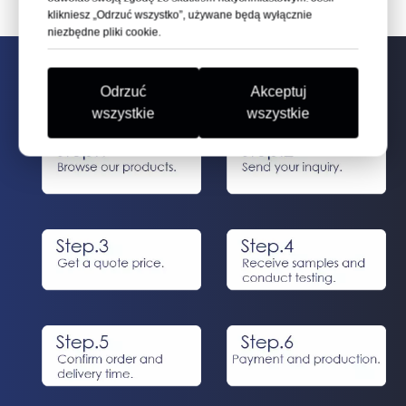
klikniesz „Odrzuć wszystko”, używane będą wyłącznie
niezbędne pliki cookie.
PROCES PRODUKCJI
Odrzuć
Akceptuj
wszystkie
wszystkie