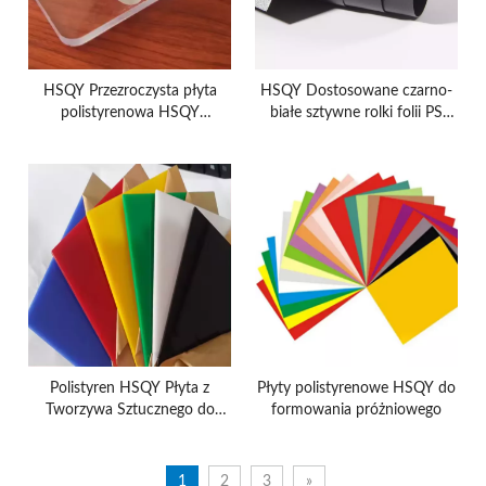
HSQY Przezroczysta płyta
HSQY Dostosowane czarno-
polistyrenowa HSQY
białe sztywne rolki folii PS
wycinana na wymiar, laserowo
Rolka folii polistyrenowej /
wycinana, napisy reklamowe,
Rolka folii PS do pakowania
arkusze z tworzywa
żywności
sztucznego PS
Polistyren HSQY Płyta z
Płyty polistyrenowe HSQY do
Tworzywa Sztucznego do
formowania próżniowego
modelarstwa
1
2
3
»