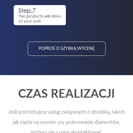
POPROŚ O SZYBKĄ WYCENĘ
CZAS REALIZACJI
Jeśli potrzebujesz usług związanych z obróbką, takich
jak cięcie na wymiar czy polerowanie diamentów,
możesz się z nami skontaktować.