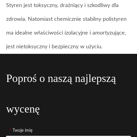
Styren jest toksyczny, drażniący i szkodliwy dla
zdrowia. Natomiast chemicznie stabilny polistyren
ma idealne właściwości izolacyjne i amortyzujące,
jest nietoksyczny i bezpieczny w użyciu.
Poproś o naszą najlepszą
wycenę
*
Twoje imię