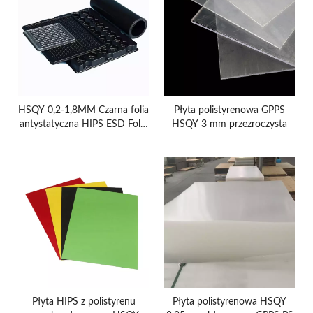
HSQY 0,2-1,8MM Czarna folia
Płyta polistyrenowa GPPS
antystatyczna HIPS ESD Folia
HSQY 3 mm przezroczysta
PS Rolka folii ESD HIPS do
pakowania urządzeń
elektronicznych
Płyta HIPS z polistyrenu
Płyta polistyrenowa HSQY