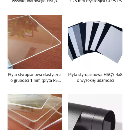
wysokoudarowego HSQY
2,25 mm błyszcząca GPPS PS
1220x2440mm, duża
Płyta styropianowa elastyczna
Płyta styropianowa HSQY 4x8
o grubości 1 mm (płyta PS)
o wysokiej udarności
PS, ABS, PP, PE, PVC,
producenci