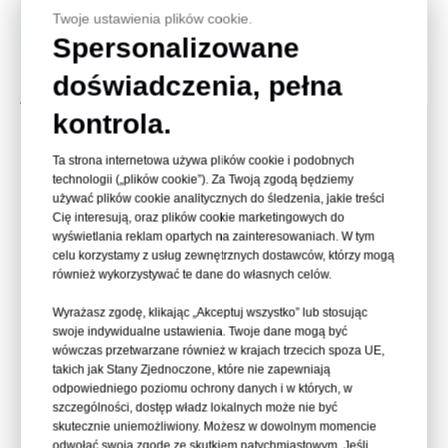
Twoje ustawienia plików cookie.
Spersonalizowane
doświadczenia, pełna
kontrola.
Arkusz GPPS charakteryzuje się
Ta strona internetowa używa plików cookie i podobnych
przejrzystością przypominającą szkło i można
technologii („plików cookie”). Za Twoją zgodą będziemy
go łatwo formować w różne kształty. Jest
używać plików cookie analitycznych do śledzenia, jakie treści
szeroko stosowany w wielu zastosowaniach,
Cię interesują, oraz plików cookie marketingowych do
takich jak przezroczyste opakowania do
wyświetlania reklam opartych na zainteresowaniach. W tym
żywności i zabawki.
celu korzystamy z usług zewnętrznych dostawców, którzy mogą
również wykorzystywać te dane do własnych celów.
Płyta polistyrenowa
Wyrażasz zgodę, klikając „Akceptuj wszystko” lub stosując
ogólnego przeznaczenia
swoje indywidualne ustawienia. Twoje dane mogą być
wówczas przetwarzane również w krajach trzecich spoza UE,
takich jak Stany Zjednoczone, które nie zapewniają
odpowiedniego poziomu ochrony danych i w których, w
Arkusz GPPS
szczególności, dostęp władz lokalnych może nie być
skutecznie uniemożliwiony. Możesz w dowolnym momencie
odwołać swoją zgodę ze skutkiem natychmiastowym. Jeśli