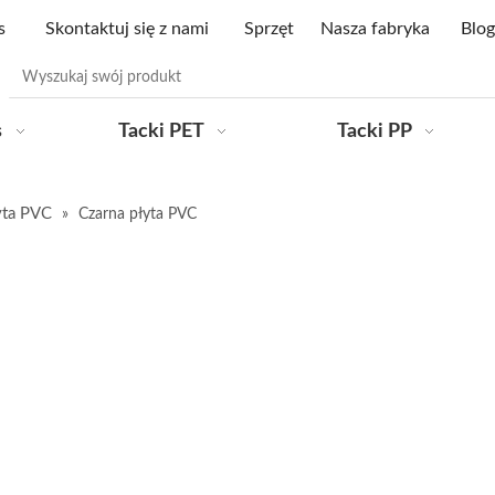
s
Skontaktuj się z nami
Sprzęt
Nasza fabryka
Blog
s
Tacki PET
Tacki PP
yta PVC
»
Czarna płyta PVC