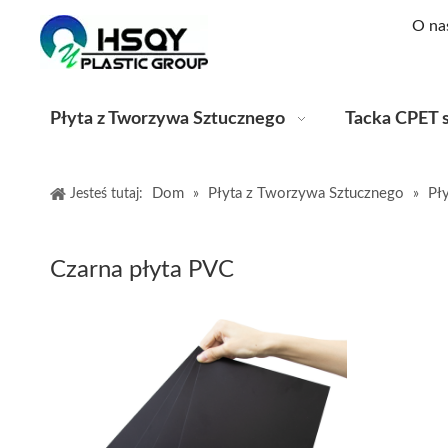
O na
Płyta z Tworzywa Sztucznego
Tacka CPET 
Dom
Płyta z Tworzywa Sztucznego
Pł
Jesteś tutaj:
»
»
Czarna płyta PVC