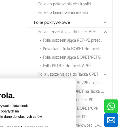
Folie do pakowania elektroniki
Folie do laminowania metalu
Folie pokrywkowe
Folia uszczelniająca do tacek APET
Folia uszczelniająca PET/PE przeciwmgielna
Powlekana folia BOPET do tacek APET
Folia uszczelniająca BOPET/PETG
Folia PET/PE do tacek APET
Folia uszczelniająca do Tacka CPET
Folia pokrywkowa PET/PE do Tacka CPET
Powlekana folia BOPET na Tacka CPET s
ola.
Folia uszczelniająca do tacek PP
używać plików cookie
Folia uszczelniająca BOPET/CPP
m opartych na
te dane do własnych celów.
Folia PET/PE do tacek PP
Folia o wysokiej barierowości EVOH/PP