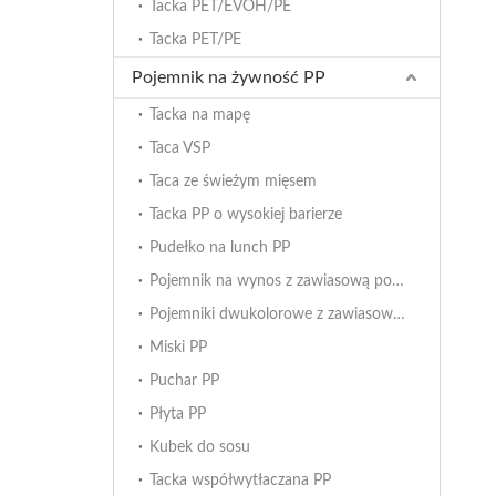
Tacka PET/EVOH/PE
Tacka PET/PE
Pojemnik na żywność PP
Tacka na mapę
Taca VSP
Taca ze świeżym mięsem
Tacka PP o wysokiej barierze
Pudełko na lunch PP
Pojemnik na wynos z zawiasową pokrywką
Pojemniki dwukolorowe z zawiasową pokrywą
Miski PP
Puchar PP
Płyta PP
Kubek do sosu
Tacka współwytłaczana PP