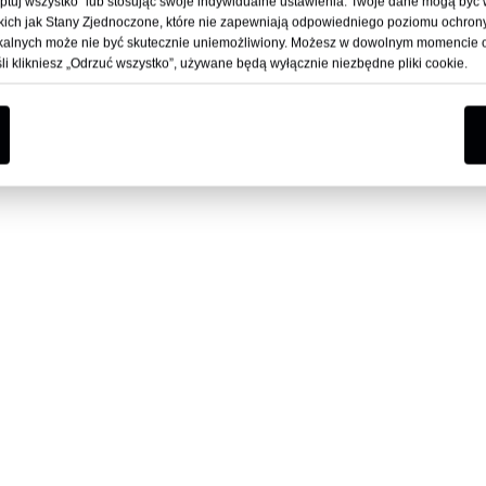
eptuj wszystko” lub stosując swoje indywidualne ustawienia. Twoje dane mogą by
akich jak Stany Zjednoczone, które nie zapewniają odpowiedniego poziomu ochrony
lokalnych może nie być skutecznie uniemożliwiony. Możesz w dowolnym momencie
i klikniesz „Odrzuć wszystko”, używane będą wyłącznie niezbędne pliki cookie.