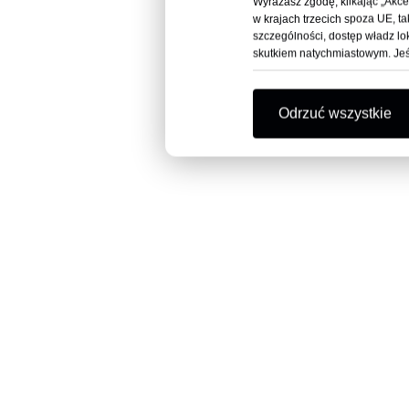
Wyrażasz zgodę, klikając „Akc
w krajach trzecich spoza UE, t
szczególności, dostęp władz 
skutkiem natychmiastowym. Jeśl
Odrzuć wszystkie