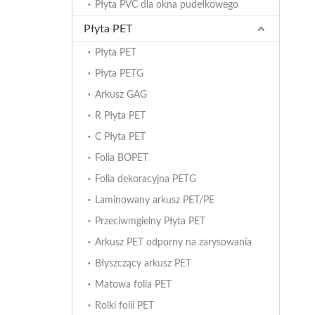
Płyta PVC dla okna pudełkowego
Płyta PET
Płyta PET
Płyta PETG
Arkusz GAG
R Płyta PET
C Płyta PET
Folia BOPET
Folia dekoracyjna PETG
Laminowany arkusz PET/PE
Przeciwmgielny Płyta PET
Arkusz PET odporny na zarysowania
Błyszczący arkusz PET
Matowa folia PET
Rolki folii PET