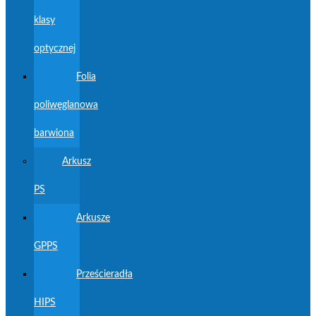
klasy
optycznej
Folia
poliwęglanowa
barwiona
Arkusz
PS
Arkusze
GPPS
Prześcieradła
HIPS