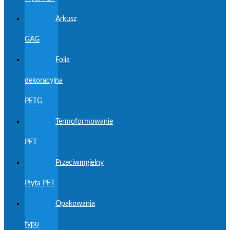
Arkusz
GAG
Folia
dekoracyjna
PETG
Termoformowanie
PET
Przeciwmgielny
Płyta PET
Opakowania
typu