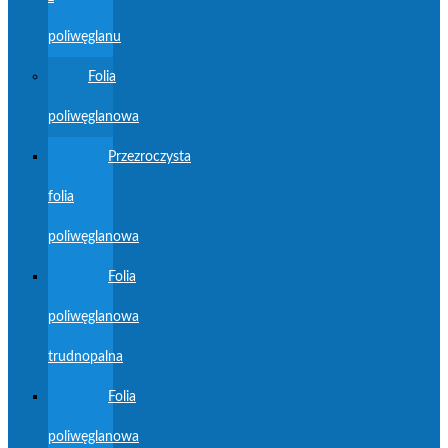
poliwęglanu
Folia
poliwęglanowa
Przezroczysta
folia
poliwęglanowa
Folia
poliwęglanowa
trudnopalna
Folia
poliwęglanowa