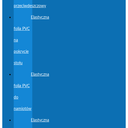
przeciwdeszczowy
Elastyczna
folia PVC
na
pokrycie
stołu
Elastyczna
folia PVC
do
namiotów
Elastyczna