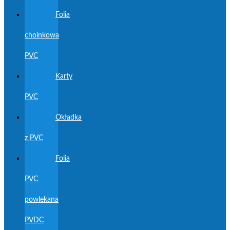
Folia
choinkowa
PVC
Karty
PVC
Okładka
z PVC
Folia
PVC
powlekana
PVDC