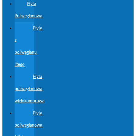
Płyta
Poliwęglanowa
Płyta
z
poliwęglanu
litego
Płyta
poliwęglanowa
wielokomorowa
Płyta
poliwęglanowa