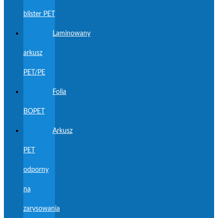
blister PET
Laminowany
arkusz
PET/PE
Folia
BOPET
Arkusz
PET
odporny
na
zarysowania