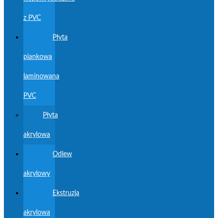
z PVC
Płyta
piankowa
laminowana
PVC
Płyta
akrylowa
Odlew
akrylowy
Ekstruzja
akrylowa