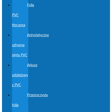
Folia
PVC
tłoczona
Antystatyczna
sztywna
płyta PVC
Arkusz
odzieżowy
z PVC
Przezroczysta
folia