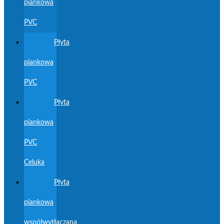
piankowa
PVC
Płyta
piankowa
PVC
Płyta
piankowa
PVC
Celuka
Płyta
piankowa
współwytłaczana