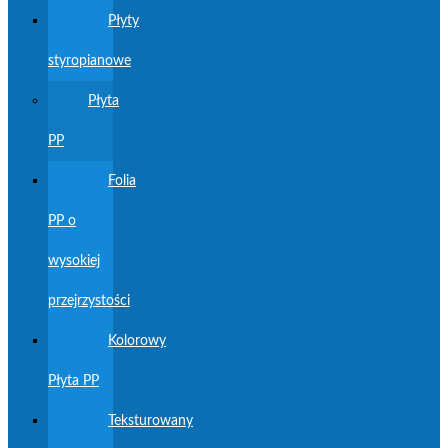
Płyty
styropianowe
Płyta
PP
Folia
PP o
wysokiej
przejrzystości
Kolorowy
Płyta PP
Teksturowany