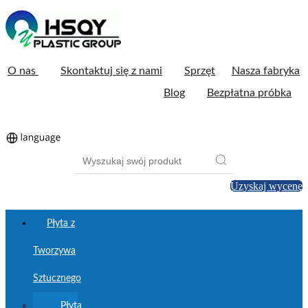
O nas
Skontaktuj się z nami
Sprzęt
Nasza fabryka
Blog
Bezpłatna próbka
Uzyskaj wycenę
Płyta z
Tworzywa
Sztucznego
Płyta