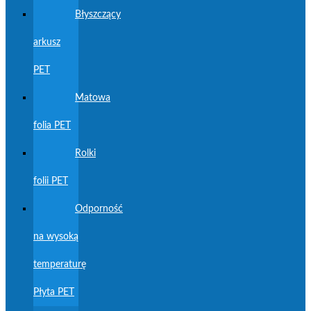
Błyszczący
arkusz
PET
Matowa
folia PET
Rolki
folii PET
Odporność
na wysoką
temperaturę
Płyta PET