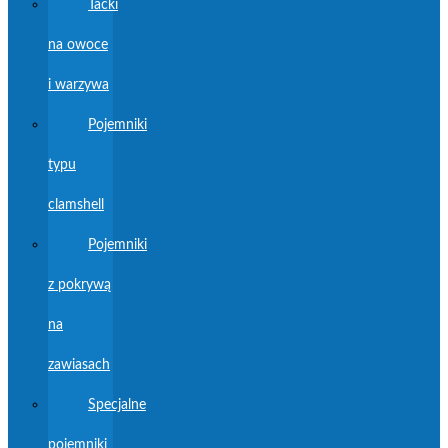
Tacki
na owoce
i warzywa
Pojemniki
typu
clamshell
Pojemniki
z pokrywą
na
zawiasach
Specjalne
pojemniki