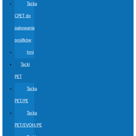
Tacka
CPET do
pakowania
posiłków
Inni
Tacki
PET
Tacka
PET/PE
Tacka
PET/EVOH/PE