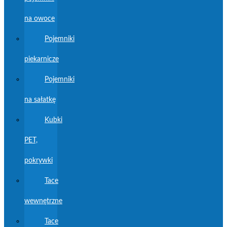
na owoce
Pojemniki
piekarnicze
Pojemniki
na sałatkę
Kubki
PET,
pokrywki
Tace
wewnętrzne
Tace