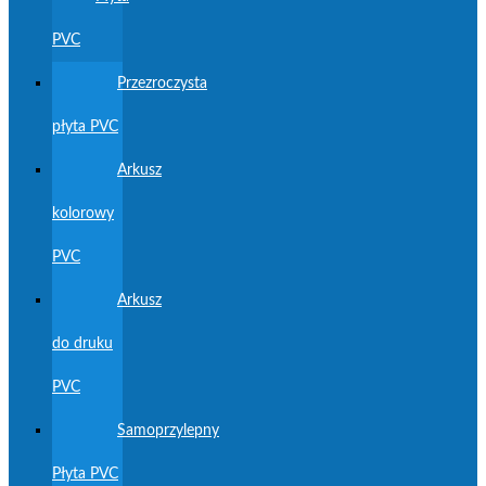
PVC
Przezroczysta
płyta PVC
Arkusz
kolorowy
PVC
Arkusz
do druku
PVC
Samoprzylepny
Płyta PVC