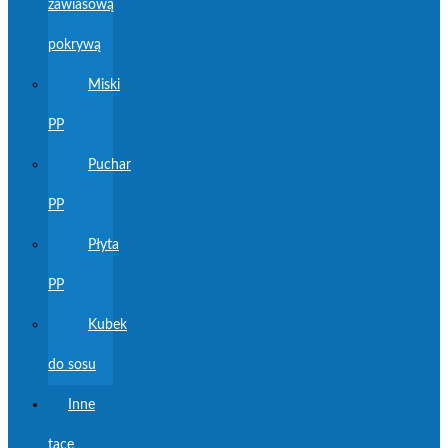
zawiasową
pokrywą
Miski
PP
Puchar
PP
Płyta
PP
Kubek
do sosu
Inne
tace