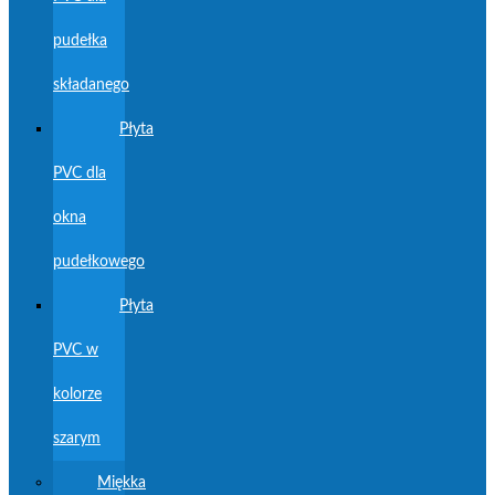
pudełka
składanego
Płyta
PVC dla
okna
pudełkowego
Płyta
PVC w
kolorze
szarym
Miękka