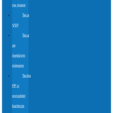
na mapę
Taca
VSP
Taca
ze
świeżym
mięsem
Tacka
PP o
wysokiej
barierze