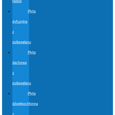
falista
Płyta
dyfuzyjna
z
poliwęglanu
Płyta
dachowa
z
poliwęglanu
Płyta
dźwiękochłonna
z