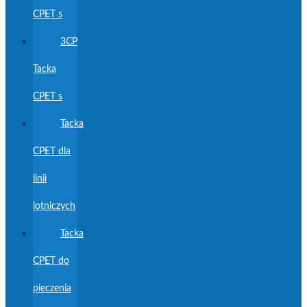
CPET s
3CP
Tacka
CPET s
Tacka
CPET dla
linii
lotniczych
Tacka
CPET do
pieczenia