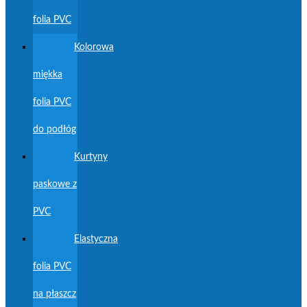
folia PVC
Kolorowa
miękka
folia PVC
do podłóg
Kurtyny
paskowe z
PVC
Elastyczna
folia PVC
na płaszcz