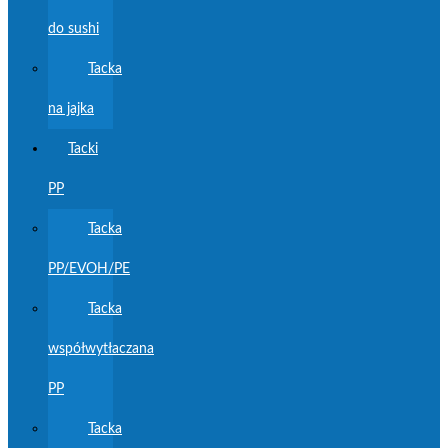
do sushi
Tacka
na jajka
Tacki
PP
Tacka
PP/EVOH/PE
Tacka
współwytłaczana
PP
Tacka