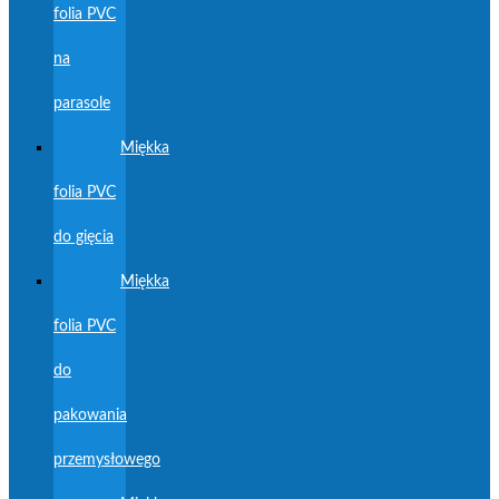
folia PVC
na
parasole
Miękka
folia PVC
do gięcia
Miękka
folia PVC
do
pakowania
przemysłowego