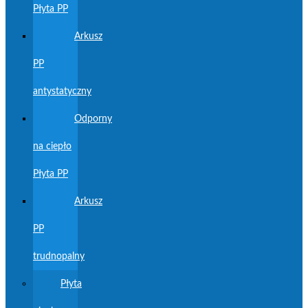
Płyta PP
Arkusz
PP
antystatyczny
Odporny
na ciepło
Płyta PP
Arkusz
PP
trudnopalny
Płyta