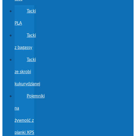
Tacki
PLA
Tacki
z bagassy
Tacki
ze skrobi
kukurydzianej
Pojemniki
na
żywność z
pianki XPS