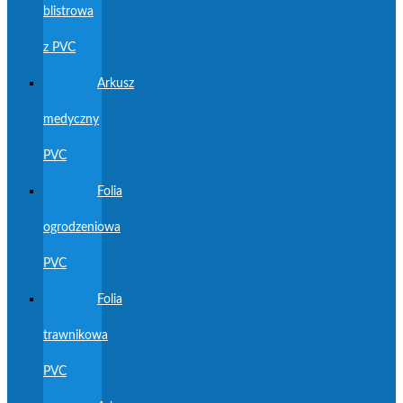
blistrowa
z PVC
Arkusz
medyczny
PVC
Folia
ogrodzeniowa
PVC
Folia
trawnikowa
PVC