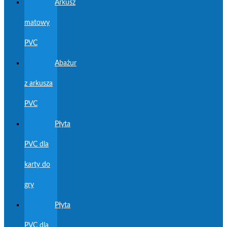
Arkusz
matowy
PVC
Abażur
z arkusza
PVC
Płyta
PVC dla
karty do
gry
Płyta
PVC dla