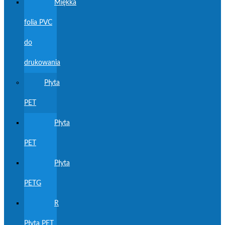
Miękka
folia PVC
do
drukowania
Płyta
PET
Płyta
PET
Płyta
PETG
R
Płyta PET