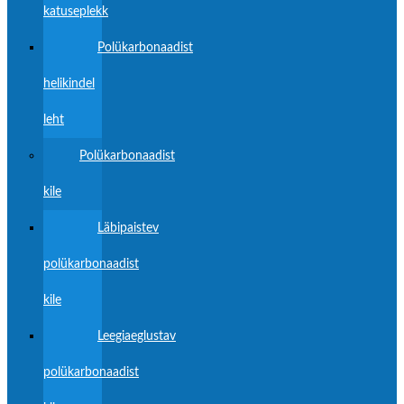
katuseplekk
Polükarbonaadist
helikindel
leht
Polükarbonaadist
kile
Läbipaistev
polükarbonaadist
kile
Leegiaeglustav
polükarbonaadist