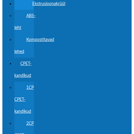
Ekstrusioonakrüül
ABS-
leht
Kompostitavad
lehed
CPET-
kandikud
1CP
CPET-
kandikud
2CP