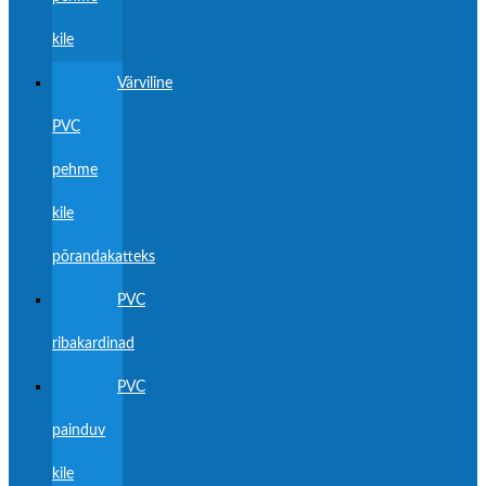
kile
Värviline
PVC
pehme
kile
põrandakatteks
PVC
ribakardinad
PVC
painduv
kile