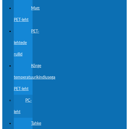
Matt
PET-leht
PET-
lehtede
rullid
Kõrge
temperatuurikindlusega
PET-leht
PC-
leht
Tahke