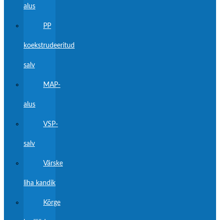
alus
PP
koekstrudeeritud
salv
MAP-
alus
VSP-
salv
Värske
liha kandik
Kõrge