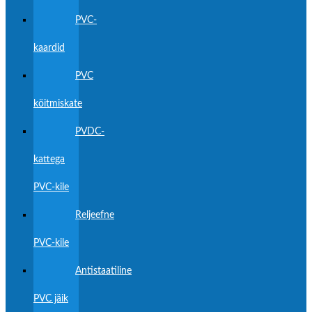
PVC-
kaardid
PVC
köitmiskate
PVDC-
kattega
PVC-kile
Reljeefne
PVC-kile
Antistaatiline
PVC jäik