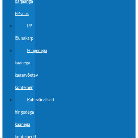
barjääriga
PP-alus
PP
lõunakarp
Hingedega
kaanega
kaasavõetav
konteiner
Kahevärvilised
hingedega
kaanega
konteinerid