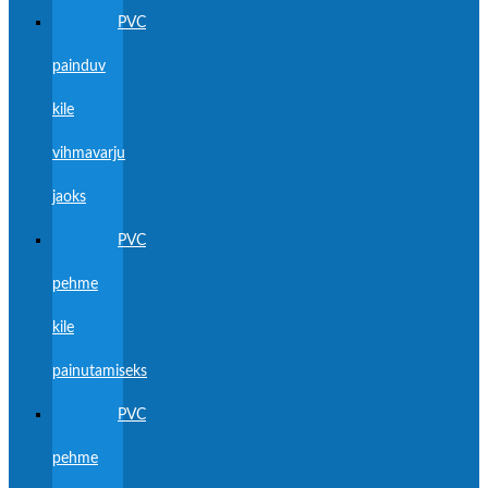
PVC
painduv
kile
vihmavarju
jaoks
PVC
pehme
kile
painutamiseks
PVC
pehme