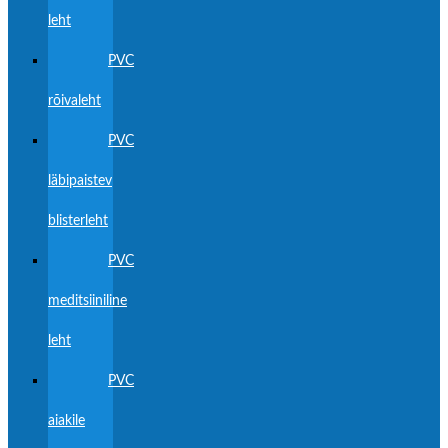
leht
PVC
rõivaleht
PVC
läbipaistev
blisterleht
PVC
meditsiiniline
leht
PVC
aiakile