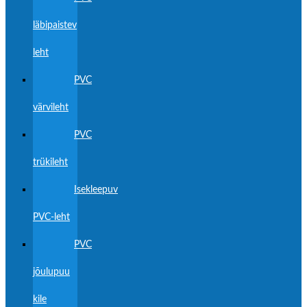
läbipaistev
leht
PVC
värvileht
PVC
trükileht
Isekleepuv
PVC-leht
PVC
jõulupuu
kile