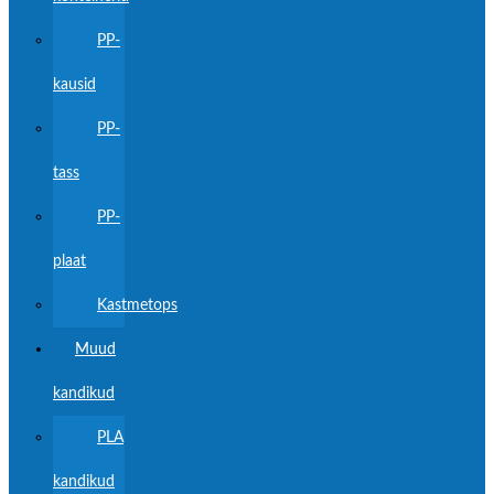
PP-
kausid
PP-
tass
PP-
plaat
Kastmetops
Muud
kandikud
PLA
kandikud