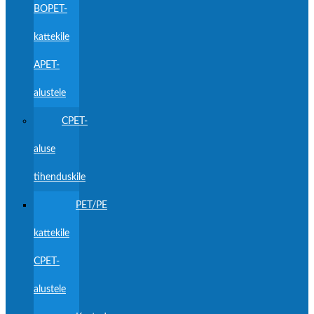
BOPET-
kattekile
APET-
alustele
CPET-
aluse
tihenduskile
PET/PE
kattekile
CPET-
alustele