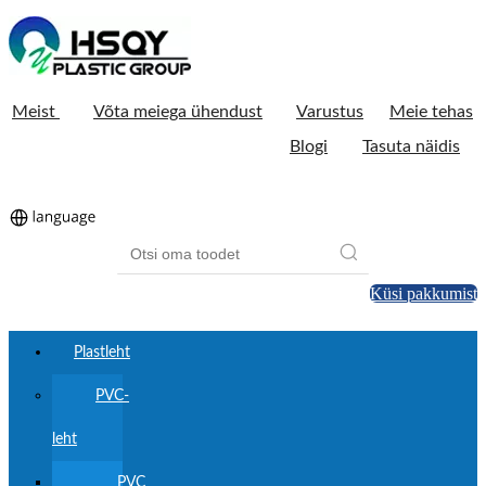
Meist
Võta meiega ühendust
Varustus
Meie tehas
Blogi
Tasuta näidis
Küsi pakkumist
Plastleht
PVC-
leht
PVC