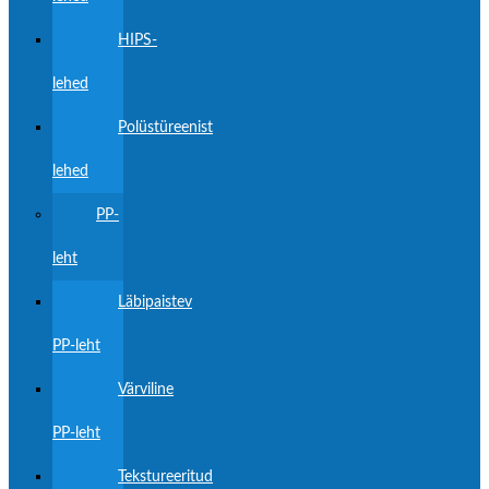
HIPS-
lehed
Polüstüreenist
lehed
PP-
leht
Läbipaistev
PP-leht
Värviline
PP-leht
Tekstureeritud