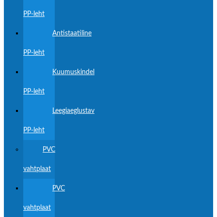
PP-leht
Antistaatiline
PP-leht
Kuumuskindel
PP-leht
Leegiaeglustav
PP-leht
PVC
vahtplaat
PVC
vahtplaat