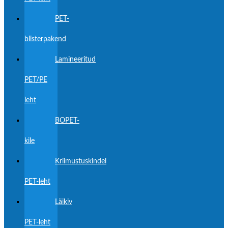
PET-
blisterpakend
Lamineeritud
PET/PE
leht
BOPET-
kile
Kriimustuskindel
PET-leht
Läikiv
PET-leht