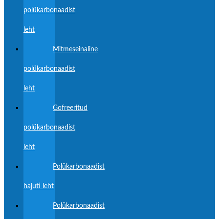
polükarbonaadist
leht
Mitmeseinaline
polükarbonaadist
leht
Gofreeritud
polükarbonaadist
leht
Polükarbonaadist
hajuti leht
Polükarbonaadist