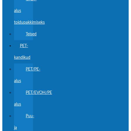
alus
toidupakkimiseks
Teised
PET-
kandikud
PET/PE-
alus
PET/EVOH/PE
alus
Puu-
ja