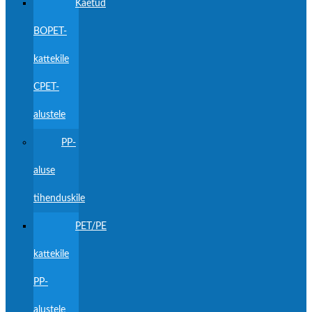
Kaetud
BOPET-
kattekile
CPET-
alustele
PP-
aluse
tihenduskile
PET/PE
kattekile
PP-
alustele