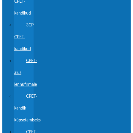
CPET-
kandikud
3CP
CPET-
kandikud
CPET-
alus
lennufirmale
CPET-
kandik
küpsetamiseks
CPET-