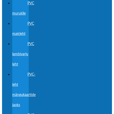
PVC
murukile
PVC
mattleht
PVC
lambivarju
leht
PVC-
leht
mängukaartide
jaoks