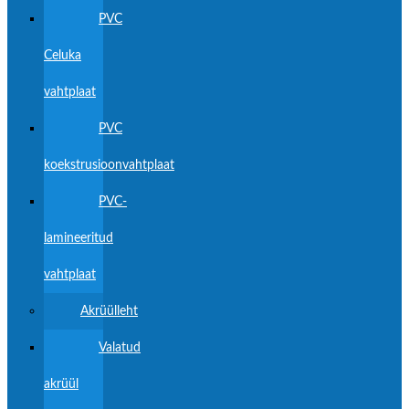
PVC
Celuka
vahtplaat
PVC
koekstrusioonvahtplaat
PVC-
lamineeritud
vahtplaat
Akrüülleht
Valatud
akrüül