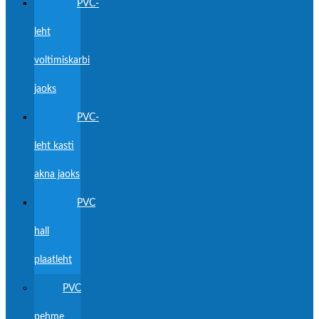
PVC-
leht
voltimiskarbi
jaoks
PVC-
leht kasti
akna jaoks
PVC
hall
plaatleht
PVC
pehme