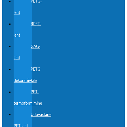
PETG-
leht
RPET-
leht
GAG-
leht
PETG
dekoratiivkile
PET-
termoformimine
Uduvastane
PET-leht