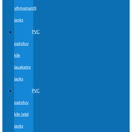
vihmamantli
jaoks
PVC
painduv
kile
lauakatte
jaoks
PVC
painduv
kile telgi
jaoks