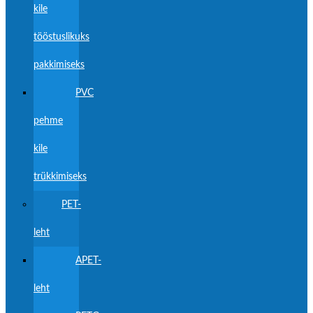
kile
tööstuslikuks
pakkimiseks
PVC
pehme
kile
trükkimiseks
PET-
leht
APET-
leht