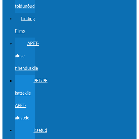
toidunõud
Lidding
Films
APET-
aluse
tihenduskile
PET/PE
kattekile
APET-
alustele
Kaetud