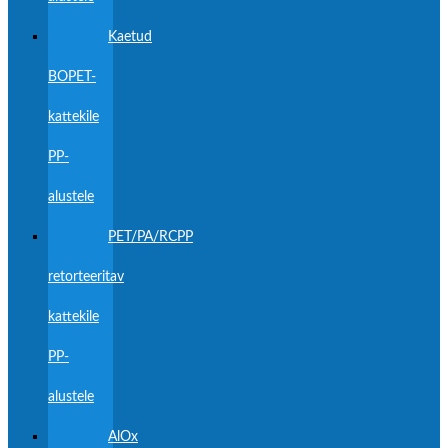
Kaetud
BOPET-
kattekile
PP-
alustele
PET/PA/RCPP
retorteeritav
kattekile
PP-
alustele
AlOx