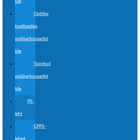
kile
Optilise
kvaliteediga
polükarbonaadist
kile
Toonitud
polükarbonaadist
kile
PS-
leht
GPPS-
lehed