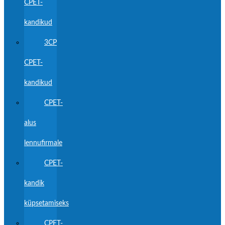
CPET-
kandikud
3CP
CPET-
kandikud
CPET-
alus
lennufirmale
CPET-
kandik
küpsetamiseks
CPET-