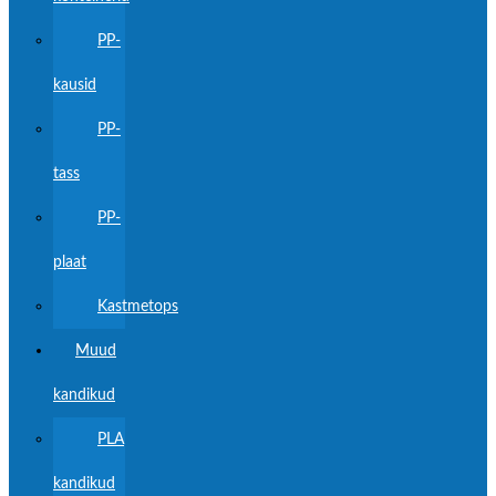
PP-
kausid
PP-
tass
PP-
plaat
Kastmetops
Muud
kandikud
PLA
kandikud