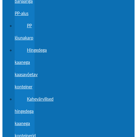
barjääriga
PP-alus
PP
lõunakarp
Hingedega
kaanega
kaasavõetav
konteiner
Kahevärvilised
hingedega
kaanega
konteinerid