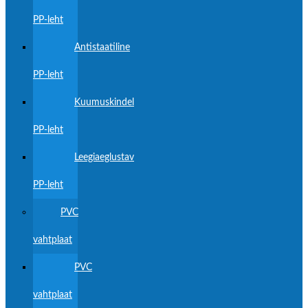
PP-leht
Antistaatiline
PP-leht
Kuumuskindel
PP-leht
Leegiaeglustav
PP-leht
PVC
vahtplaat
PVC
vahtplaat