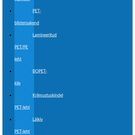
PET-
blisterpakend
Lamineeritud
PET/PE
leht
BOPET-
kile
Kriimustuskindel
PET-leht
Läikiv
PET-leht