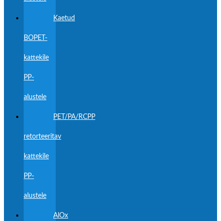
Kaetud
BOPET-
kattekile
PP-
alustele
PET/PA/RCPP
retorteeritav
kattekile
PP-
alustele
AlOx