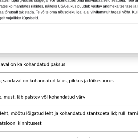
sates nupul „Nõustu kõigega“ või rakendades oma individuaalseid seadeid. Teie a
d
vates kolmandates riikides, näiteks USA-s, kus puudub vastav andmekaitse tase ja 
 tõhusalt takistada. Te võite oma nõusoleku igal ajal viivitamatult tagasi võtta. Ku
gelt vajalikke küpsiseid.
PP-leht, ESD polüpropüleenist leht, antistaatiline polüpropüleeni
ik antistaatiliste lisandite või funktsionaalse töötlusega
aval on ka kohandatud paksus
 saadaval on kohandatud laius, pikkus ja lõikesuurus
e, must, läbipaistev või kohandatud värv
leht, mõõtu lõigatud leht ja kohandatud stantsdetailid; rulli tarn
atsiooni kinnitusest