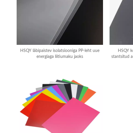
HSQY läbipaistev isolatsiooniga PP-leht uue
HSQY k
energiaga liitiumaku jaoks
stantsitud a