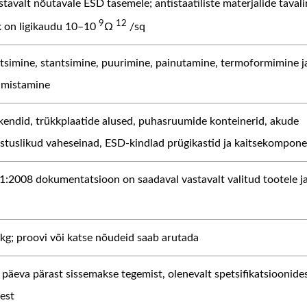
avalt nõutavale ESD tasemele; antistaatiliste materjalide tavali
9
12
 on ligikaudu 10–10
Ω
/sq
tsimine, stantsimine, puurimine, painutamine, termoformimine j
almistamine
kendid, trükkplaatide alused, puhasruumide konteinerid, akude
östuslikud vaheseinad, ESD-kindlad prügikastid ja kaitsekompon
:2008 dokumentatsioon on saadaval vastavalt valitud tootele ja
 kg; proovi või katse nõudeid saab arutada
päeva pärast sissemakse tegemist, olenevalt spetsifikatsioonides
est