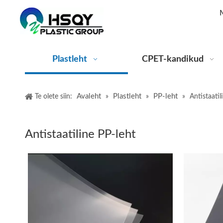
Plastleht
CPET-kandikud
Avaleht
Plastleht
PP-leht
Te olete siin:
»
»
»
Antistaatil
Antistaatiline PP-leht