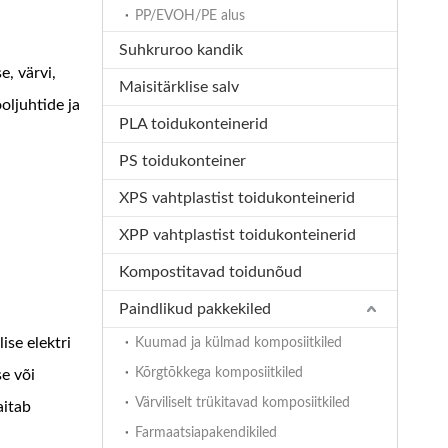
PP/EVOH/PE alus
Suhkruroo kandik
, värvi,
Maisitärklise salv
oljuhtide ja
PLA toidukonteinerid
PS toidukonteiner
XPS vahtplastist toidukonteinerid
XPP vahtplastist toidukonteinerid
Kompostitavad toidunõud
Paindlikud pakkekiled
ise elektri
Kuumad ja külmad komposiitkiled
Kõrgtõkkega komposiitkiled
se või
Värviliselt trükitavad komposiitkiled
aitab
Farmaatsiapakendikiled