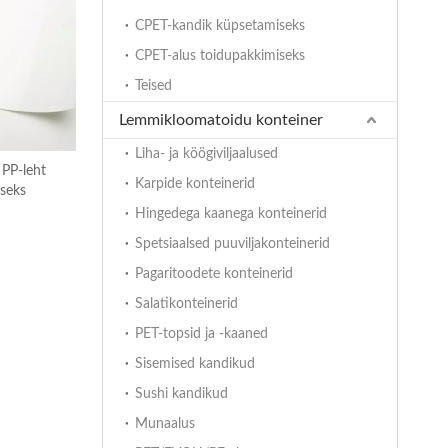
CPET-kandik küpsetamiseks
CPET-alus toidupakkimiseks
Teised
Lemmikloomatoidu konteiner
Liha- ja köögiviljaalused
 PP-leht
Karpide konteinerid
iseks
Hingedega kaanega konteinerid
Spetsiaalsed puuviljakonteinerid
Pagaritoodete konteinerid
Salatikonteinerid
PET-topsid ja -kaaned
Sisemised kandikud
Sushi kandikud
Munaalus