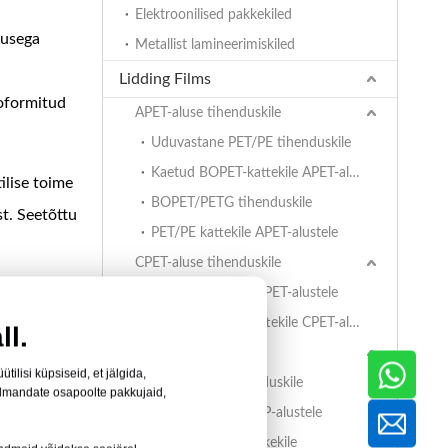
Elektroonilised pakkekiled
ivusega
Metallist lamineerimiskiled
Lidding Films
moformitud
APET-aluse tihenduskile
Uduvastane PET/PE tihenduskile
Kaetud BOPET-kattekile APET-alustele
ilise toime
BOPET/PETG tihenduskile
st. Seetõttu
PET/PE kattekile APET-alustele
CPET-aluse tihenduskile
PET/PE kattekile CPET-alustele
Kaetud BOPET-kattekile CPET-alustele
ll.
PP-aluse tihenduskile
ilisi küpsiseid, et jälgida,
leks
BOPET/CPP tihenduskile
olmandate osapoolte pakkujaid,
PET/PE kattekile PP-alustele
EVOH/PP kõrgtõkkekile