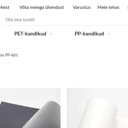
Meist
Võta meiega ühendust
Varustus
Meie tehas
PET-kandikud
PP-kandikud
ine PP-leht