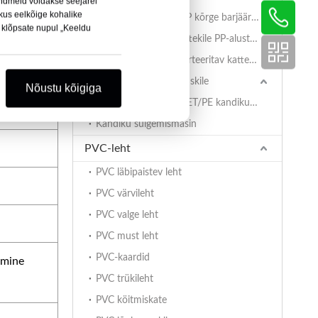
ndmeid võidakse seejärel
kus eelkõige kohalike
AlOx PET/PA/RCPP kõrge barjääriga retordikile PP-alustele
i klõpsate nupul „Keeldu
Kaetud BOPET-kattekile PP-alustele
st
PET/PA/RCPP retorteeritav kattekile PP-alustele
PET/PE-aluse tihenduskile
Nõustu kõigiga
PET/PE kattekile PET/PE kandikutele
Kandiku sulgemismasin
PVC-leht
PVC läbipaistev leht
PVC värvileht
PVC valge leht
PVC must leht
PVC-kaardid
imine
PVC trükileht
PVC köitmiskate