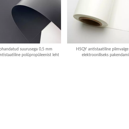
ohandatud suurusega 0,5 mm
HSQY antistaatiline piimvalge
ntistaatiline polüpropüleenist leht
elektrooniliseks pakendam