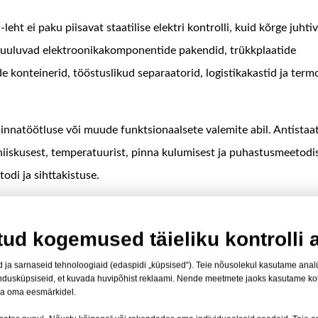
leht ei paku piisavat staatilise elektri kontrolli, kuid kõrge juht
ka kuuluvad elektroonikakomponentide pakendid, trükkplaatide
 konteinerid, tööstuslikud separaatorid, logistikakastid ja ter
pinnatöötluse või muude funktsionaalsete valemite abil. Antistaat
, niiskusest, temperatuurist, pinna kulumisest ja puhastusmeetodi
odi ja sihttakistuse.
tsioonid
tud kogemused täieliku kontrolli a
 ja sarnaseid tehnoloogiaid (edaspidi „küpsised“). Teie nõusolekul kasutame analüüt
t lehtede peamisi tarnevõimalusi. Lõplikud spetsifikatsioonid tu
turundusküpsiseid, et kuvada huvipõhist reklaami. Nende meetmete jaoks kasutame k
innitatud näidisele.
ka oma eesmärkidel.