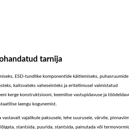
kohandatud tarnija
miseks, ESD-tundlike komponentide käitlemiseks, puhasruumide
steks, kaitsvateks vaheseinteks ja eritellimusel valmistatud
ni kerge konstruktsiooni, keemilise vastupidavuse ja töödeldav
staatilise laengu kogunemist.
vastavalt vajalikule paksusele, lehe suurusele, värvile, pinnaviim
b lõigata, stantsida, puurida, stantsida, painutada või termovorm