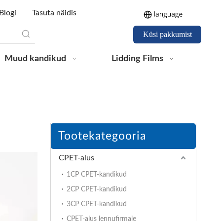
Blogi
Tasuta näidis
Küsi pakkumist
Muud kandikud
Lidding Films
Tootekategooria
CPET-alus
1CP CPET-kandikud
2CP CPET-kandikud
3CP CPET-kandikud
CPET-alus lennufirmale