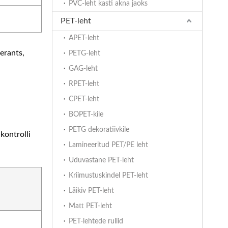
PVC-leht kasti akna jaoks
PET-leht
APET-leht
erants,
PETG-leht
GAG-leht
RPET-leht
CPET-leht
BOPET-kile
PETG dekoratiivkile
kontrolli
Lamineeritud PET/PE leht
Uduvastane PET-leht
Kriimustuskindel PET-leht
Läikiv PET-leht
Matt PET-leht
PET-lehtede rullid