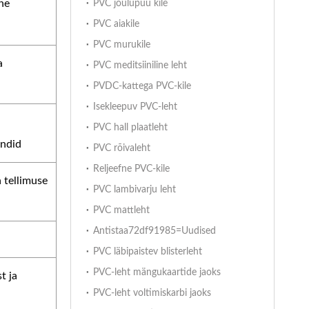
ne
PVC jõulupuu kile
PVC aiakile
PVC murukile
a
PVC meditsiiniline leht
PVDC-kattega PVC-kile
Isekleepuv PVC-leht
PVC hall plaatleht
endid
PVC rõivaleht
Reljeefne PVC-kile
 tellimuse
PVC lambivarju leht
PVC mattleht
Antistaa72df91985=Uudised
PVC läbipaistev blisterleht
PVC-leht mängukaartide jaoks
t ja
PVC-leht voltimiskarbi jaoks