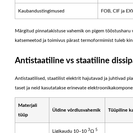
Kaubandustingimused
FOB, CIF ja E
Märgitud pinnatakistuse vahemik on pigem tööstusharu vii
katsemeetod ja toimivus pärast termoformimist tuleb kinn
Antistaatiline vs staatiline dissi
Antistaatilised, staatilist elektrit hajutavad ja juhtivad
taset ja neid kasutatakse erinevate elektroonikakompone
Materjali
Üldine võrdlusvahemik
Tüüpiline k
tüüp
3
5
Ligikaudu 10–10
Ω