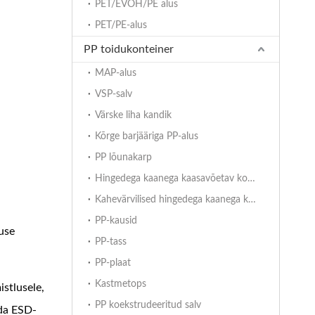
PET/EVOH/PE alus
PET/PE-alus
PP toidukonteiner
MAP-alus
VSP-salv
Värske liha kandik
Kõrge barjääriga PP-alus
PP lõunakarp
Hingedega kaanega kaasavõetav konteiner
Kahevärvilised hingedega kaanega konteinerid
PP-kausid
use
PP-tass
PP-plaat
Kastmetops
istlusele,
PP koekstrudeeritud salv
ida ESD-