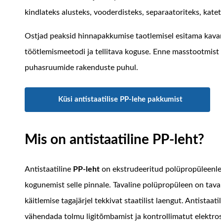
kindlateks alusteks, vooderdisteks, separaatoriteks, kat
Ostjad peaksid hinnapakkumise taotlemisel esitama kavan
töötlemismeetodi ja tellitava koguse. Enne masstootmist o
puhasruumide rakenduste puhul.
Küsi antistaatilise PP-lehe pakkumist
Mis on antistaatiline PP-leht?
Antistaatiline
PP-leht
on ekstrudeeritud polüpropüleenleh
kogunemist selle pinnale. Tavaline polüpropüleen on tavalis
käitlemise tagajärjel tekkivat staatilist laengut. Antista
vähendada tolmu ligitõmbamist ja kontrollimatut elektros