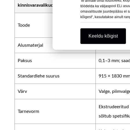
Te annate oma nõusoleku, klõp
kinnisvaravalikud
Saadaval oleva
töödelda ka väljaspool ELi asu
omavalitsuste juurdepääsu ei saa
kõigest“, kasutatakse ainult ran
Antistaatiline 
Toode
plastleht
Keeldu kõigist
Alusmaterjal
Polüpropüleenva
Paksus
0,1–3 mm; saad
Standardlehe suurus
915 × 1830 mm;
Värv
Valge, piimvalg
Ekstrudeeritud 
Tarnevorm
sõltub spetsifik