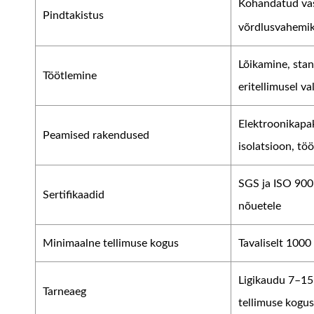
Kohandatud vast
Pindtakistus
võrdlusvahemik
Lõikamine, stan
Töötlemine
eritellimusel v
Elektroonikapa
Peamised rakendused
isolatsioon, tö
SGS ja ISO 9001
Sertifikaadid
nõuetele
Minimaalne tellimuse kogus
Tavaliselt 1000
Ligikaudu 7–15 
Tarneaeg
tellimuse kogus