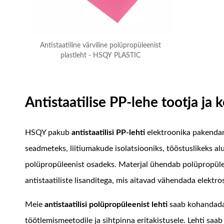
Antistaatiline värviline polüpropüleenist
plastleht - HSQY PLASTIC
Antistaatilise PP-lehe tootja ja 
HSQY pakub
antistaatilisi PP-lehti
elektroonika pakenda
seadmeteks, liitiumakude isolatsiooniks, tööstuslikeks alu
polüpropüleenist osadeks. Materjal ühendab polüpropülee
antistaatiliste lisanditega, mis aitavad vähendada elektro
Meie
antistaatilisi polüpropüleenist lehti
saab kohandada 
töötlemismeetodile ja sihtpinna eritakistusele. Lehti saa