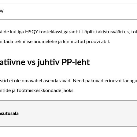
XW
de kui iga HSQY tooteklassi garantii. Lõplik takistusväärtus, tol
itada tehnilise andmelehe ja kinnitatud proovi abil.
patiivne vs juhtiv PP-leht
 plastid ei ole omavahel asendatavad. Need pakuvad erinevat laengu
ntide ja tootmiskeskkondade jaoks.
asutusala