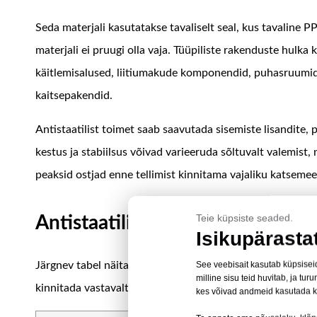
Seda materjali kasutatakse tavaliselt seal, kus tavaline PP-
materjali ei pruugi olla vaja. Tüüpiliste rakenduste hul
käitlemisalused, liitiumakude komponendid, puhasruumide
kaitsepakendid.
Antistaatilist toimet saab saavutada sisemiste lisandite, 
kestus ja stabiilsus võivad varieeruda sõltuvalt valemist
peaksid ostjad enne tellimist kinnitama vajaliku katsemeet
Teie küpsiste seaded.
Antistaatilise PP-lehe spetsifika
Isikupärasta
See veebisait kasutab küpsiseid
Järgnev tabel näitab HSQY antistaatiliste polüpropüleenis
milline sisu teid huvitab, ja 
kinnitada vastavalt valitud tooteklassile, rakendusele ja k
kes võivad andmeid kasutada 