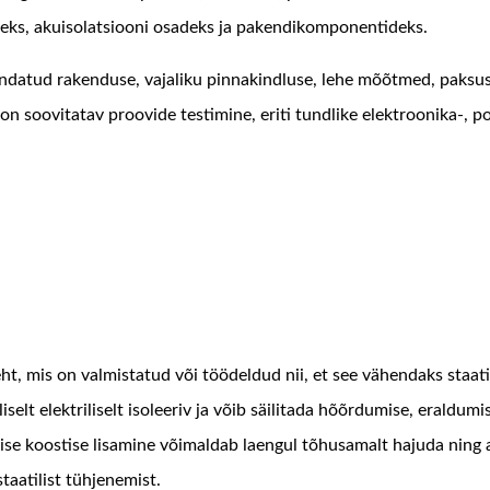
eteks, akuisolatsiooni osadeks ja pakendikomponentideks.
datud rakenduse, vajaliku pinnakindluse, lehe mõõtmed, paksuse
n soovitatav proovide testimine, eriti tundlike elektroonika-, po
t, mis on valmistatud või töödeldud nii, et see vähendaks staatil
elt elektriliselt isoleeriv ja võib säilitada hõõrdumise, eraldumi
atilise koostise lisamine võimaldab laengul tõhusamalt hajuda ning 
taatilist tühjenemist.