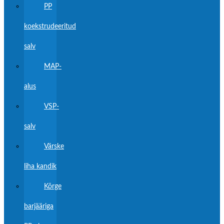
PP
koekstrudeeritud
salv
MAP-
alus
VSP-
salv
Värske
liha kandik
Kõrge
barjääriga