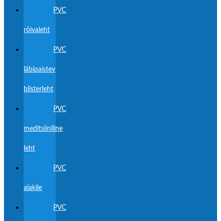
PVC
rõivaleht
PVC
läbipaistev
blisterleht
PVC
meditsiiniline
leht
PVC
aiakile
PVC