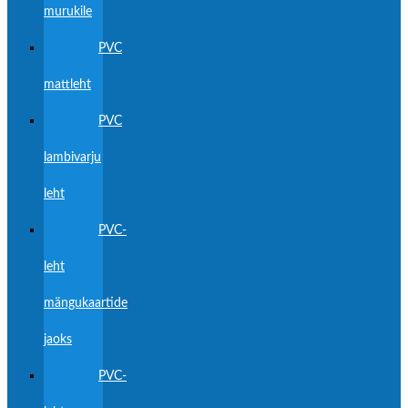
murukile
PVC
mattleht
PVC
lambivarju
leht
PVC-
leht
mängukaartide
jaoks
PVC-