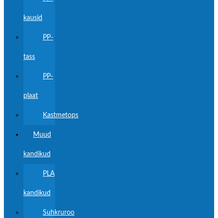
kausid
PP-
tass
PP-
plaat
Kastmetops
Muud
kandikud
PLA
kandikud
Suhkruroo