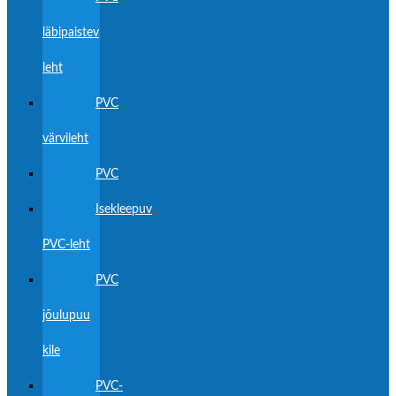
läbipaistev
leht
PVC
värvileht
PVC
Isekleepuv
PVC-leht
PVC
jõulupuu
kile
PVC-