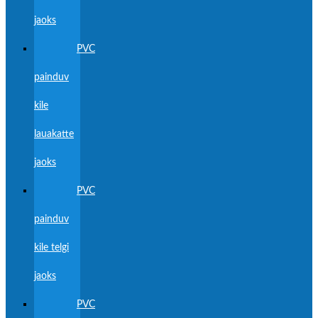
jaoks
PVC
painduv
kile
lauakatte
jaoks
PVC
painduv
kile telgi
jaoks
PVC