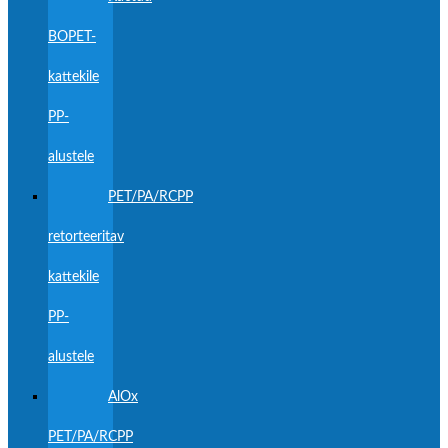
BOPET-
kattekile
PP-
alustele
PET/PA/RCPP
retorteeritav
kattekile
PP-
alustele
AlOx
PET/PA/RCPP