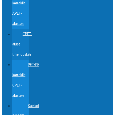
kattekile
APET-
alustele
CPET-
aluse
tihenduskile
PET/PE
kattekile
CPET-
alustele
Kaetud