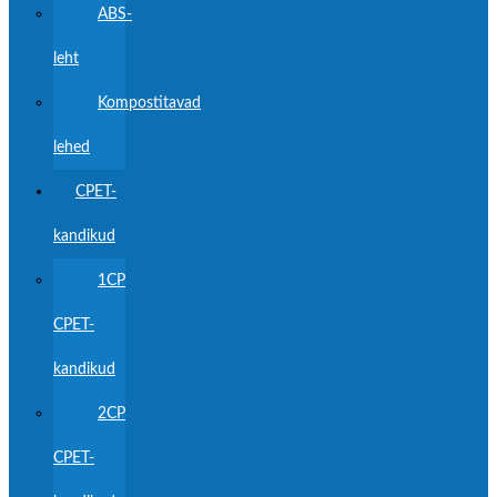
ABS-
leht
Kompostitavad
lehed
CPET-
kandikud
1CP
CPET-
kandikud
2CP
CPET-