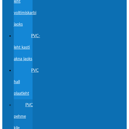
leht
voltimiskarbi
jaoks
PVC-
leht kasti
akna jaoks
PVC
hall
plaatleht
PVC
pehme
kile