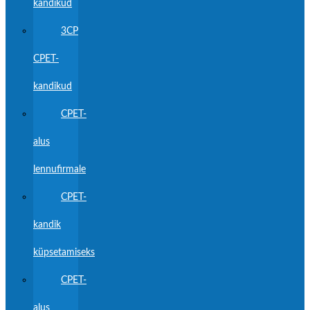
kandikud
3CP
CPET-
kandikud
CPET-
alus
lennufirmale
CPET-
kandik
küpsetamiseks
CPET-
alus