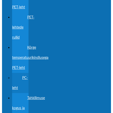
PET-leht
PET-
lehtede
rullid
Kõrge
temperatuurikindlusega
PET-leht
PC-
leht
Tahkllimuse
kogus ja