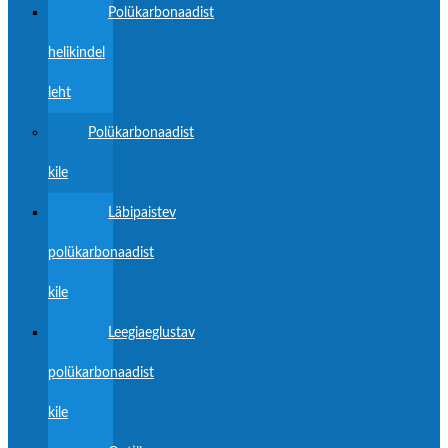
Polükarbonaadist
helikindel
leht
Polükarbonaadist
kile
Läbipaistev
polükarbonaadist
kile
Leegiaeglustav
polükarbonaadist
kile