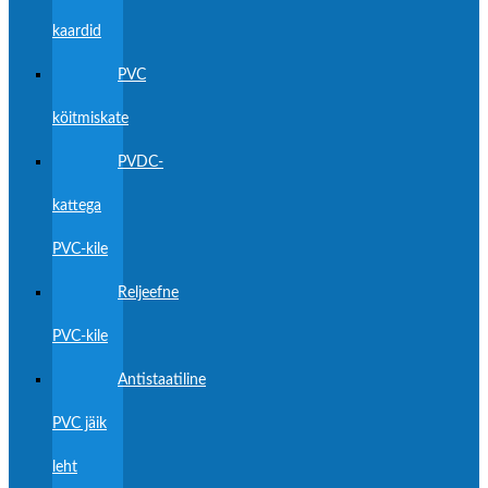
kaardid
PVC
köitmiskate
PVDC-
kattega
PVC-kile
Reljeefne
PVC-kile
Antistaatiline
PVC jäik
leht