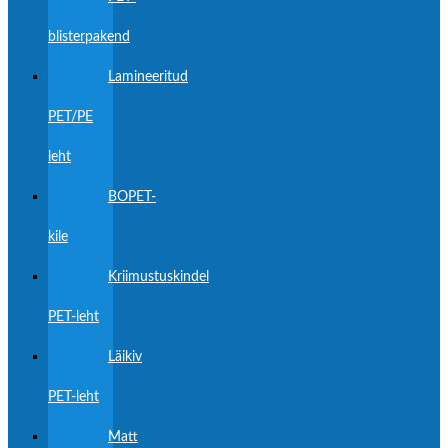
blisterpakend
Lamineeritud
PET/PE
leht
BOPET-
kile
Kriimustuskindel
PET-leht
Läikiv
PET-leht
Matt