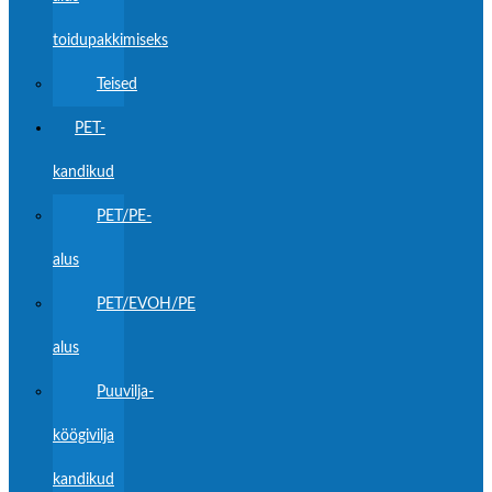
toidupakkimiseks
Teised
PET-
kandikud
PET/PE-
alus
PET/EVOH/PE
alus
Puuvilja-
köögivilja
kandikud