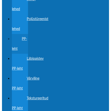
lehed
Polüstüreenist
lehed
PP-
leht
Läbipaistev
PP-leht
Värviline
PP-leht
Tekstureeritud
PP-leht