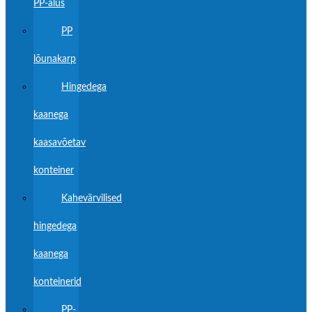
PP-alus
PP
lõunakarp
Hingedega
kaanega
kaasavõetav
konteiner
Kahevärvilised
hingedega
kaanega
konteinerid
PP-