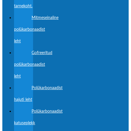
tarnekoht.
Mitmeseinaline
polükarbonaadist
leht
Gofreeritud
polükarbonaadist
leht
Polükarbonaadist
hajuti leht
Polükarbonaadist
katuseplekk