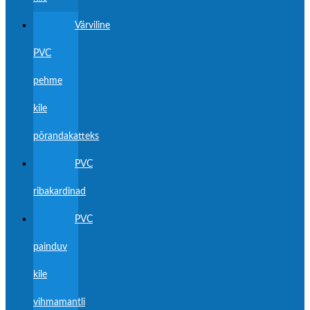
Värviline
PVC
pehme
kile
põrandakatteks
PVC
ribakardinad
PVC
painduv
kile
vihmamantli