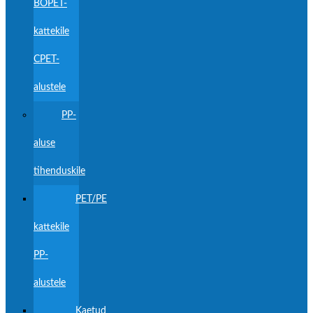
BOPET-
kattekile
CPET-
alustele
PP-
aluse
tihenduskile
PET/PE
kattekile
PP-
alustele
Kaetud