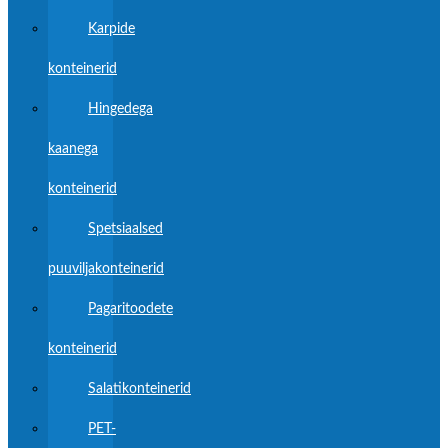
Karpide
konteinerid
Hingedega
kaanega
konteinerid
Spetsiaalsed
puuviljakonteinerid
Pagaritoodete
konteinerid
Salatikonteinerid
PET-