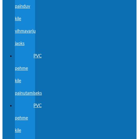
painduv
kile
vihmavarju
jaoks
PVC
pehme
kile
painutamiseks
PVC
pehme
kile