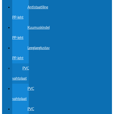
Antistaatiline
PP-leht
Kuumuskindel
PP-leht
Leegiaeglustav
PP-leht
PVC
vahtplaat
PVC
vahtplaat
PVC