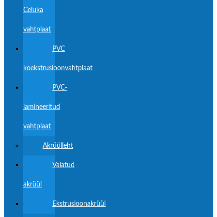
Celuka
vahtplaat
PVC
koekstrusioonvahtplaat
PVC-
lamineeritud
vahtplaat
Akrüülleht
Valatud
akrüül
Ekstrusioonakrüül