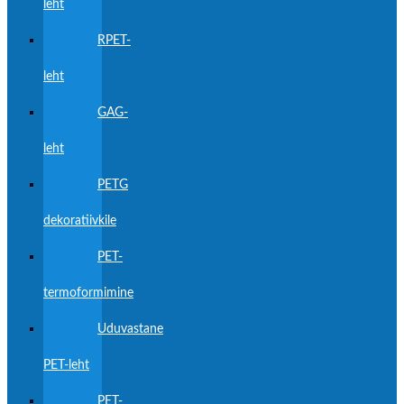
leht
RPET-
leht
GAG-
leht
PETG
dekoratiivkile
PET-
termoformimine
Uduvastane
PET-leht
PET-