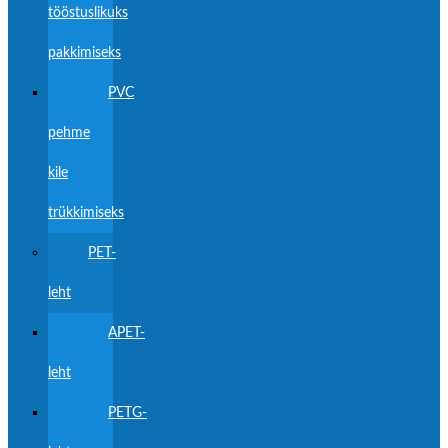
tööstuslikuks
pakkimiseks
PVC
pehme
kile
trükkimiseks
PET-
leht
APET-
leht
PETG-