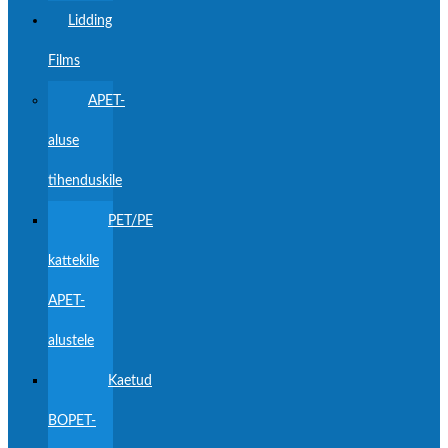
Lidding
Films
APET-
aluse
tihenduskile
PET/PE
kattekile
APET-
alustele
Kaetud
BOPET-