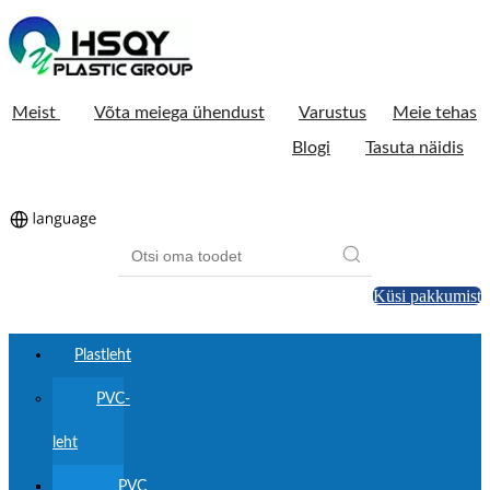
Meist
Võta meiega ühendust
Varustus
Meie tehas
Blogi
Tasuta näidis
Küsi pakkumist
Plastleht
PVC-
leht
PVC