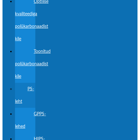
Optilise
kvaliteediga
polükarbonaadist
kile
Toonitud
polükarbonaadist
kile
PS-
leht
GPPS-
lehed
HIPS-