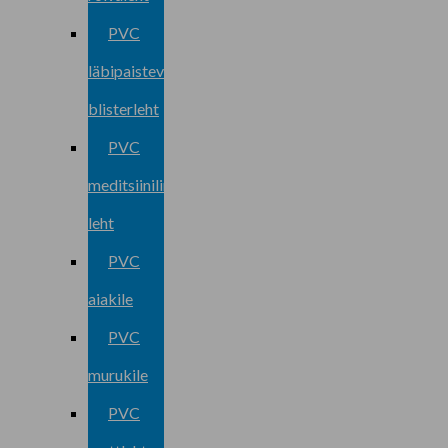
PVC
läbipaistev
blisterleht
PVC
meditsiiniline
leht
PVC
aiakile
PVC
murukile
PVC