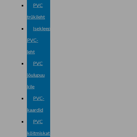
PVC
trükileht
Isekleepuv
PVC-
leht
PVC
jõulupuu
kile
PVC-
kaardid
PVC
köitmiskate