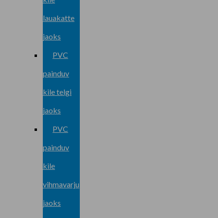
lauakatte
jaoks
PVC
painduv
kile telgi
jaoks
PVC
painduv
kile
vihmavarju
jaoks