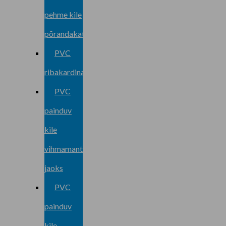
pehme kile
põrandakatteks
PVC
ribakardinad
PVC
painduv
kile
vihmamantli
jaoks
PVC
painduv
kile