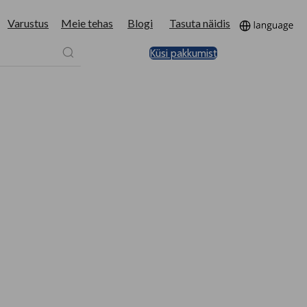
Varustus
Meie tehas
Blogi
Tasuta näidis
Küsi pakkumist