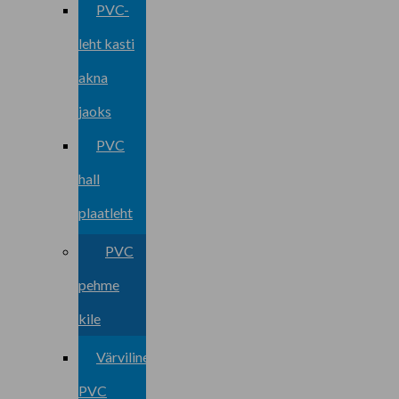
PVC-
leht kasti
akna
jaoks
PVC
hall
plaatleht
PVC
pehme
kile
Värviline
PVC