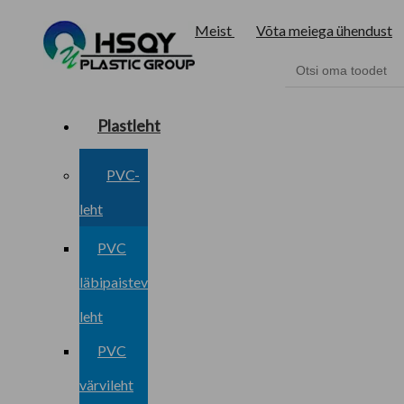
Meist
Võta meiega ühendust
Plastleht
PVC-
leht
PVC
läbipaistev
leht
PVC
värvileht