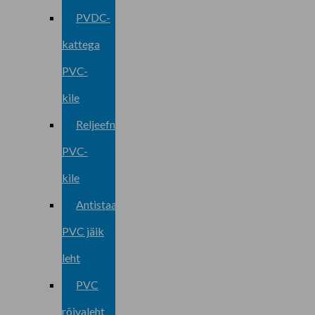
PVDC-
kattega
PVC-
kile
Reljeefne
PVC-
kile
Antistaatiline
PVC jäik
leht
PVC
rõivaleht