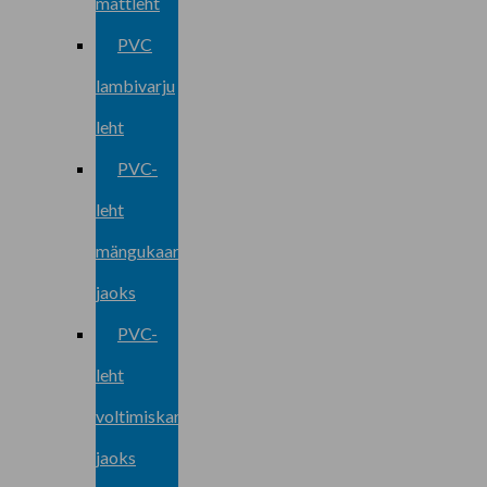
mattleht
PVC
lambivarju
leht
PVC-
leht
mängukaartide
jaoks
PVC-
leht
voltimiskarbi
jaoks