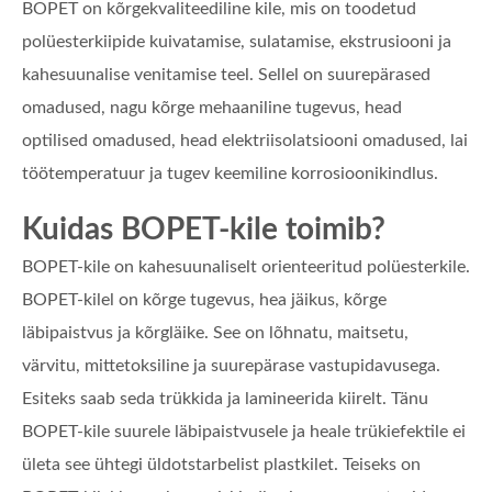
BOPET on kõrgekvaliteediline kile, mis on toodetud
polüesterkiipide kuivatamise, sulatamise, ekstrusiooni ja
kahesuunalise venitamise teel. Sellel on suurepärased
omadused, nagu kõrge mehaaniline tugevus, head
optilised omadused, head elektriisolatsiooni omadused, lai
töötemperatuur ja tugev keemiline korrosioonikindlus.
Kuidas BOPET-kile toimib?
BOPET-kile on kahesuunaliselt orienteeritud polüesterkile.
BOPET-kilel on kõrge tugevus, hea jäikus, kõrge
läbipaistvus ja kõrgläike. See on lõhnatu, maitsetu,
värvitu, mittetoksiline ja suurepärase vastupidavusega.
Esiteks saab seda trükkida ja lamineerida kiirelt. Tänu
BOPET-kile suurele läbipaistvusele ja heale trükiefektile ei
ületa see ühtegi üldotstarbelist plastkilet. Teiseks on