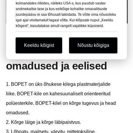
kolmandates riikides, näiteks USA-s, kus puudub vastav
andmekaitse tase ja kus eelkõige kohalike omavalitsuste
juurdepääsu ei saa tõhusalt takistada. Te võite oma nõusoleku
igal ajal viivitamatult tagasi võtta. Kui klõpsate nupul „Keeldu
kõigest“, kasutatakse ainult rangelt vajalikke küpsiseid.
BOPET-kilede
Keeldu kõigist
Nõustu kõigiga
omadused ja eelised
1. BOPET on üks õhukese kilega plastmaterjalide
liike. BOPET-kile on kahesuunaliselt orienteeritud
polüesterkile. BOPET-kilel on kõrge tugevus ja head
omadused.
2. Kõrge läige ja kõrge läbipaistvus.
3. Lõhnatu, maitsetu, värvitu, mittetoksiline,