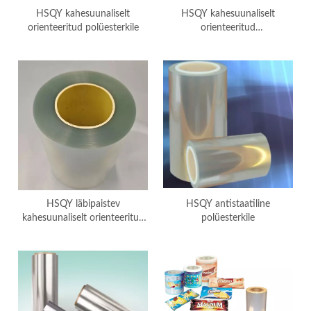
HSQY kahesuunaliselt
HSQY kahesuunaliselt
orienteeritud polüesterkile
orienteeritud
polüesterpakendikile
HSQY läbipaistev
HSQY antistaatiline
kahesuunaliselt orienteeritud
polüesterkile
polüesterkile