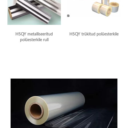
HSQY metalliseeritud
HSQY trükitud polüesterkile
polüesterkile rull