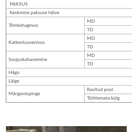
PAKSUS
Keskmine paksuse hälve
MD
Tõmbetugevus
TD
MD
Katkestusvenivus
TD
MD
Soojuskahanemine
TD
Hägu
Läige
Ravitud pool
Märgamispinge
Töötlemata külg