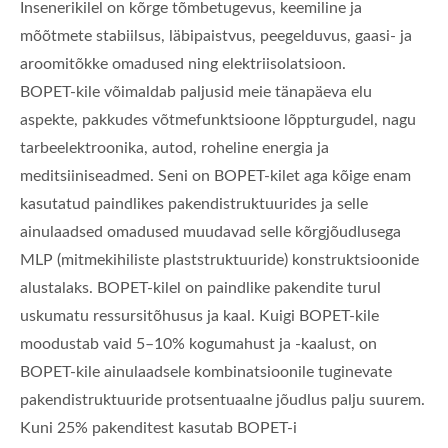
Insenerikilel on kõrge tõmbetugevus, keemiline ja
mõõtmete stabiilsus, läbipaistvus, peegelduvus, gaasi- ja
aroomitõkke omadused ning elektriisolatsioon.
BOPET-kile võimaldab paljusid meie tänapäeva elu
aspekte, pakkudes võtmefunktsioone lõppturgudel, nagu
tarbeelektroonika, autod, roheline energia ja
meditsiiniseadmed. Seni on BOPET-kilet aga kõige enam
kasutatud paindlikes pakendistruktuurides ja selle
ainulaadsed omadused muudavad selle kõrgjõudlusega
MLP (mitmekihiliste plaststruktuuride) konstruktsioonide
alustalaks. BOPET-kilel on paindlike pakendite turul
uskumatu ressursitõhusus ja kaal. Kuigi BOPET-kile
moodustab vaid 5–10% kogumahust ja -kaalust, on
BOPET-kile ainulaadsele kombinatsioonile tuginevate
pakendistruktuuride protsentuaalne jõudlus palju suurem.
Kuni 25% pakenditest kasutab BOPET-i