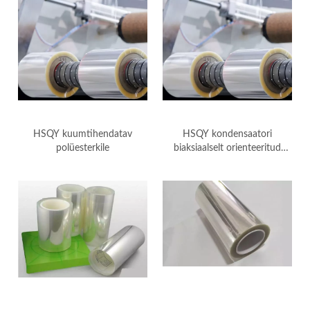
HSQY kuumtihendatav
HSQY kondensaatori
polüesterkile
biaksiaalselt orienteeritud
polüesterkile