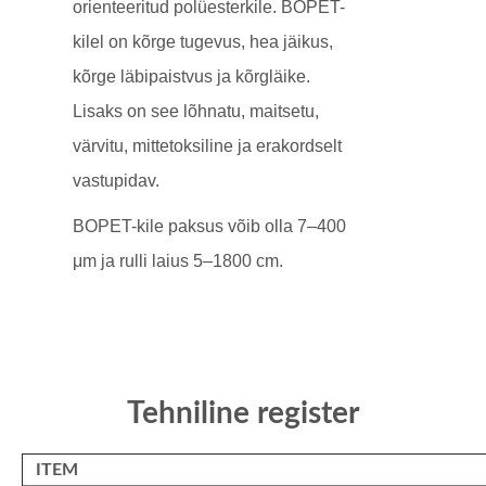
orienteeritud polüesterkile. BOPET-
kilel on kõrge tugevus, hea jäikus,
kõrge läbipaistvus ja kõrgläike.
Lisaks on see lõhnatu, maitsetu,
värvitu, mittetoksiline ja erakordselt
vastupidav.
BOPET-kile paksus võib olla 7–400
μm ja rulli laius 5–1800 cm.
Tehniline register
ITEM