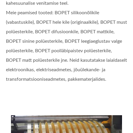
kahesuunalise venitamise teel.
Meie peamised tooted: BOPET silikoonõlikile
(vabastuskile), BOPET hele kile (originaalkile), BOPET must
polüesterkile, BOPET difusioonkile, BOPET mattkile,
BOPET sinine polüesterkile, BOPET leegiaeglustav valge
polüesterkile, BOPET poolläbipaistev polüesterkile,
BOPET matt polüesterkile jne. Neid kasutatakse laialdaselt
elektroonikas, elektriseadmetes, jõuülekande- ja
transformatsiooniseadmetes, pakkematerjalides.