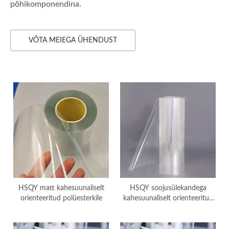
põhikomponendina.
VÕTA MEIEGA ÜHENDUST
HSQY matt kahesuunaliselt
HSQY soojusülekandega
orienteeritud polüesterkile
kahesuunaliselt orienteeritud
polüesterkile