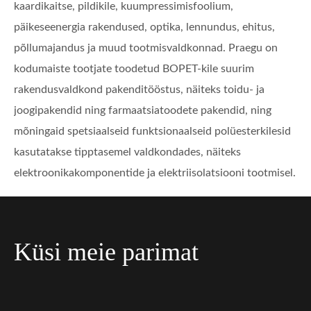
kaardikaitse, pildikile, kuumpressimisfoolium,
päikeseenergia rakendused, optika, lennundus, ehitus,
põllumajandus ja muud tootmisvaldkonnad. Praegu on
kodumaiste tootjate toodetud BOPET-kile suurim
rakendusvaldkond pakenditööstus, näiteks toidu- ja
joogipakendid ning farmaatsiatoodete pakendid, ning
mõningaid spetsiaalseid funktsionaalseid polüesterkilesid
kasutatakse tipptasemel valdkondades, näiteks
elektroonikakomponentide ja elektriisolatsiooni tootmisel.
Küsi meie parimat