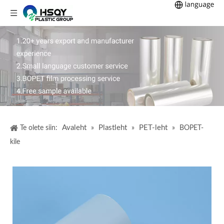
Avaleht
Plastleht
PET-leht
Te olete siin:
»
»
»
BOPET-
kile