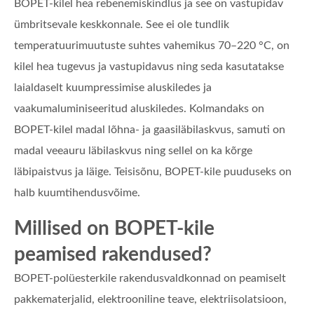
BOPET-kilel hea rebenemiskindlus ja see on vastupidav
ümbritsevale keskkonnale. See ei ole tundlik
temperatuurimuutuste suhtes vahemikus 70–220 °C, on
kilel hea tugevus ja vastupidavus ning seda kasutatakse
laialdaselt kuumpressimise aluskiledes ja
vaakumaluminiseeritud aluskiledes. Kolmandaks on
BOPET-kilel madal lõhna- ja gaasiläbilaskvus, samuti on
madal veeauru läbilaskvus ning sellel on ka kõrge
läbipaistvus ja läige. Teisisõnu, BOPET-kile puuduseks on
halb kuumtihendusvõime.
Millised on BOPET-kile
peamised rakendused?
BOPET-polüesterkile rakendusvaldkonnad on peamiselt
pakkematerjalid, elektrooniline teave, elektriisolatsioon,