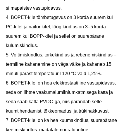
silmapaistev vastupidavus.
4. BOPET-kile tõmbetugevus on 3 korda suurem kui
PC-kilel ja nailonkilel, löögikindlus on 3–5 korda
suurem kui BOPP-kilel ja sellel on suurepärane
kulumiskindlus.
5. Voltimiskindlus, torkekindlus ja rebenemiskindlus –
termiline kahanemine on väga väike ja kahaneb 15
minuti pärast temperatuuril 120 °C vaid 1,25%.
6. BOPET-kilel on hea elektrostaatiline vastupidavus,
seda on lihtne vaakumalumiiniumkatmisega katta ja
seda saab katta PVDC-ga, mis parandab selle
kuumtihendamist, tõkkeomadusi ja trükinakkuvust.
7. BOPET-kilel on ka hea kuumakindlus, suurepärane
keetmiskindlus, madalatemperatuuriline