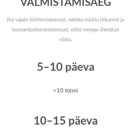
VALMISTAMISAEG
Kui vajate töötlemisteenust, näiteks mõõtu lõikamist ja
teemantpoleerimisteenust, võite meiega ühendust
võtta.
5–10 päeva
<10 tonni
10–15 päeva