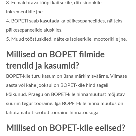
3. Eemaldatava tüüpi kaitsekile, difusioonkile,
inkrementkile jne.
4. BOPETi saab kasutada ka päikesepaneelides, näiteks
päikesepaneelide aluskiles.
5. Muud tööstuskiled, näiteks isoleerkile, mootorikile jne.
Millised on BOPET filmide
trendid ja kasumid?
BOPET-kile turu kasum on üsna märkimisväärne. Viimase
aasta või kahe jooksul on BOPET-kile hind sageli
kõikunud. Praegu on BOPET-kile hinnamuutust mõjutav
suurim tegur tooraine. Iga BOPET-kile hinna muutus on
lahutamatult seotud tooraine hinnatõusuga.
Millised on BOPET-kile eelised?