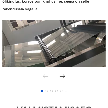
õlikindlus, korrosioonikindlus jne, seega on selle
rakendusala väga lai.