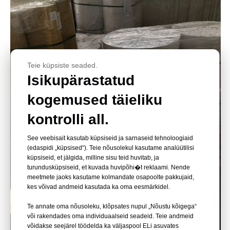
Teie küpsiste seaded.
Isikupärastatud
kogemused täieliku
kontrolli all.
See veebisait kasutab küpsiseid ja sarnaseid tehnoloogiaid
(edaspidi „küpsised“). Teie nõusolekul kasutame analüütilisi
küpsiseid, et jälgida, milline sisu teid huvitab, ja
turundusküpsiseid, et kuvada huvipõhi�t reklaami. Nende
meetmete jaoks kasutame kolmandate osapoolte pakkujaid,
kes võivad andmeid kasutada ka oma eesmärkidel.
Te annate oma nõusoleku, klõpsates nupul „Nõustu kõigega“
või rakendades oma individuaalseid seadeid. Teie andmeid
võidakse seejärel töödelda ka väljaspool ELi asuvates