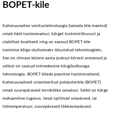
BOPET-kile
Kahesuunaline venitustehnoloogia (lameda kile meetod)
omab häid tooteomadusi, kõrget tootmistõhusust ja
stabiilset kvaliteeti ning on saanud BOPET-kile
tootmise kõige olulisemaks täiustatud tehnoloogiaks.
See on viimase kümne aasta jooksul kiiresti arenenud ja
sellest on saanud mitmekesine kõrgjõudlusega
tehnoloogia. BOPET-kilede peamine tootmisvahend.
Kahesuunaliselt orienteeritud polüesterkile (BOPET)
omab suurepäraseid terviklikke omadusi. Sellel on kõrge
mehaaniline tugevus, head optilised omadused, lai
töötemperatuur, suurepärased tõkkeomadused,