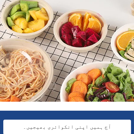
آج ہمیں اپنی انکوائری بھیجیں۔