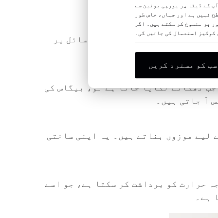
آپ کے ڈیٹا پر یورپی یونین سے
ح نہیں ہے اور جہاں، خاص طور
ر پر منسوخ کر سکتے ہیں۔ اگر
ی کوکیز استعمال کی جائیں گی۔
دستیاب ہے۔ ہم غیر قابل تجدید وسائل پر
سب کو مسترد کریں
جب ٹھکانے لگایا جاتا ہے تو، بیگاس کی
س آ جاتی ہیں۔
 لیے موزوں بناتے ہیں۔ یہ اپنی ساختی
رجہ حرارت کو برداشت کر سکتا ہے، جو اسے
 ہے۔