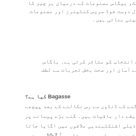
ک، بیگاس مصنوعات کے درمیان ہر چیز کا
ل دوست فوڈ سروس کنٹینرز اور مصنوعات
قینی بناتی ہیں۔
 انتخاب کو متاثر کرتی ہے۔ باگاس
ے آسان اور صحت بخش تجربات سے لطف
Bagasse کیا ہے؟
مراد گنے کے ڈنڈوں سے رس نکالنے کے بعد پیچھے
یشے دار باقیات ہیں۔ گنے بڑے پیمانے پر
یلی اشنکٹبندیی علاقوں میں اگایا جاتا
ہے اور یہ قابل تجدید وسیلہ ہے۔ یہ تقریباً 7-10 مہینوں