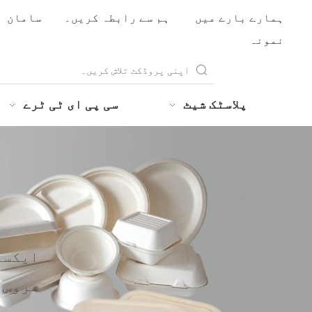
ہمارے بارے میں
ہم سے رابطہ کریں۔
سامان
نمونہ
پلاسٹک شیٹ
سی پی ای ٹی ٹرے
1. ایکسپور
2. OEM اور ODM سروس