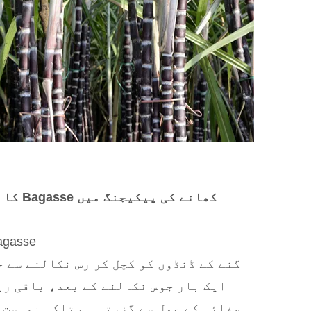
کھانے کی
Bagasse Bagasse نکالنا
گنے کے ڈنڈوں کو کچل کر رس نکالنے سے ح
ایک بار جوس نکالنے کے بعد، باقی ری
صفائی کے عمل سے گزرتی ہے تاکہ نجاست 