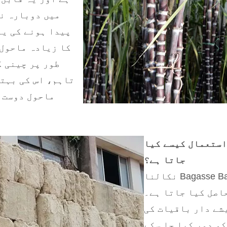
میں دوبارہ نش
پیدا ہونے کی یہ
طور پر چینی ک
تاہم، اس کی بہت
ماحول دوست 
 پیکیجنگ میں Bagasse کا استعمال کیسے کیا
جاتا ہے؟
اصل کیا جاتا ہے۔
شے دار باقیات کی
کو دور کیا جا سکے