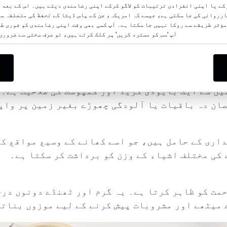
رکے یا اپنی انفرادی ترتیبات کو لاگو کرکے اپنی رضامندی دیتے ہیں۔ اس کے بعد 
رروائی کی جا سکتی ہے، جیسے کہ امریکہ، جن کے پاس ڈیٹا کے تحفظ کی متعلقہ سط
مؤثر طریقے سے روکا نہیں جا سکتا ہے۔ آپ کسی بھی وقت اپنی رضامندی کو فوری طو
آپ 'سب کو مسترد کریں' پر کلک کرتے ہیں، تو صرف سختی سے ضرور
ائل — گنے — سے بنائی گئی ہے جو کہ وافر مقدار میں 
حفظ میں اپنا حصہ ڈالتے ہیں۔
ں سے ایک بایوڈی گریڈ اور کمپوسٹ کی صلاحیت ہے۔ 
ان دہ باقیات یا آلودگی چھوڑے بغیر زمین پر واپ
ری کے حامل ہیں، جو اسے کھانے کے وسیع مواقع کے
کی مختلف اشیاء کے وزن کو برداشت کر سکتا ہے۔
 مزاحمت کو ظاہر کرتا ہے۔ یہ گرم اور ٹھنڈے دونوں د
 میٹھے اور مشروبات پیش کرنے کے لیے موزوں بناتا