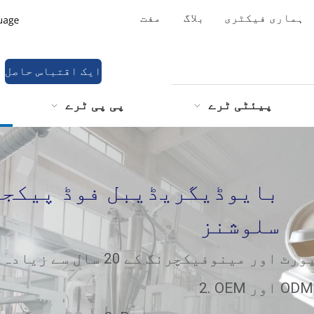
ہماری فیکٹری
بلاگ
مفت
ایک اقتباس حاصل
کریں۔
پیئٹی ٹرے
پی پی ٹرے
سلوشنز
ٹ اور مینوفیکچرنگ کے 20 سال سے زیادہ کا تجربہ