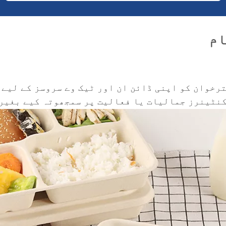
رخوان کو اپنی ڈائن ان اور ٹیک وے سروسز کے لیے 