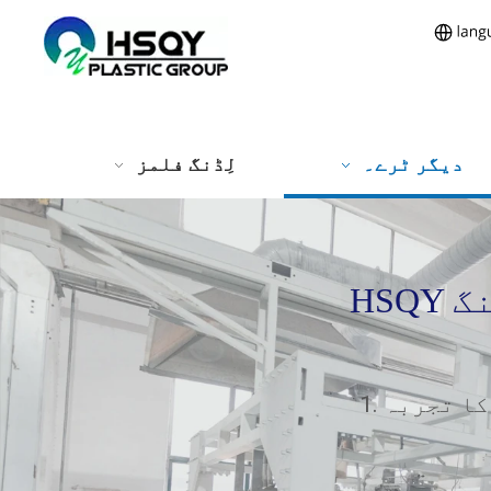
دیگر ٹرے۔
لِڈنگ فلمز
HSQY بایوڈیگریڈیبل فوڈ پیکجنگ