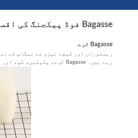
Bagasse فوڈ پیکجنگ کی اقسام
Bagasse ٹرے
ریستوراں اور کیفے تیزی سے بیگاس کے دست
رہے ہیں۔ Bagasse ٹرے، پلیٹیں، کپ، اور کنٹینرز جمالیات یا فعالیت پر سمجھوتہ کیے بغیر ایک ماحول دوست آپشن فراہم کرتے ہیں۔