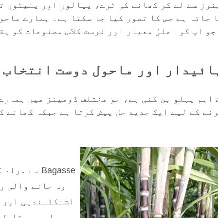
ینرز سے لے کر کھانے کی ٹرے، پیالوں اور پلیٹوں ت
 جاتا ہے جس کا تصور کیا جا سکتا ہے۔ ہمارے ماحو
و آپ کو اعلیٰ معیار اور فرسٹ کلاس مصنوعات کو ی
اہم پہلو بن گئی ہے، جو مختلف ڈومینز میں ہمارے
نے کے لیے ایک جدید حل پیش کرتا ہے جبکہ کھانے ک
Bagasse سے 
رہ جانے والی ر
اشنکٹبندیی اور ذ