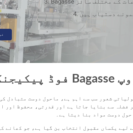
Ba مصنوعات کے مختلف سائز
 نمونے دستیاب ہیں
فو
ر فضلہ سے بنایا جاتا ہے اور قدرتی، محفوظ اور ا
حول دوست مواد بنا دیتا ہے۔
وں کے لیے یکساں مقبول انتخاب بن گیا ہے، جو کھانے