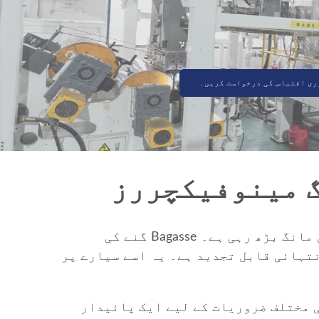
ری اقتباس کی درخواست کریں۔
آج کی دنیا میں، جہاں پائیداری اور ماحولیاتی شعور سب سے اہم ہے، ماحول دوست متبادل کی مانگ بڑھ رہی ہے۔ Bagasse گنے کی
نتہائی قابل تجدید ہے۔ یہ اسے سیارے پر
 کی مختلف ضروریات کے لیے ایک پائیدار