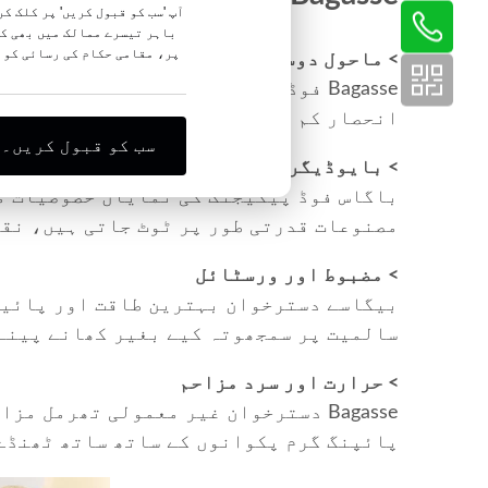
آپ 'سب کو قبول کریں' پر کلک ک
باہر تیسرے ممالک میں بھی کا
پر، مقامی حکام کی رسائی کو 
> ماحول دوست اور پائیدار
Bagasse فوڈ پیکیجنگ قابل تجدید وس
انحصار کم کرتے ہیں اور اپنے ماحول کے ت
سب کو قبول کریں۔
> بایوڈیگریڈیبل اور کمپوسٹ ایبل
باگاس فوڈ پیکیجنگ کی نمایاں خصوصیات می
مصنوعات قدرتی طور پر ٹوٹ جاتی ہیں، نقص
> مضبوط اور ورسٹائل
بیگاسے دسترخوان بہترین طاقت اور پائیدا
سالمیت پر سمجھوتہ کیے بغیر کھانے پینے 
> حرارت اور سرد مزاحم
Bagasse دسترخوان غیر معمولی تھرمل
پائپنگ گرم پکوانوں کے ساتھ ساتھ ٹھنڈے