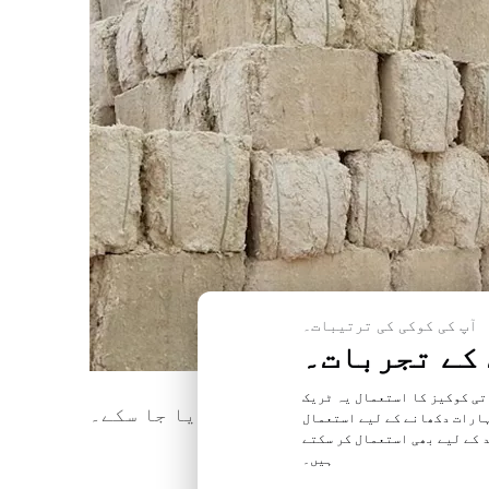
آپ کی کوکی کی ترتیبات۔
 کے تجربات۔
تی کوکیز کا استعمال یہ ٹریک
قت اور استحکام کو یقینی بنایا جا سکے۔
ہارات دکھانے کے لیے استعمال
 کے لیے بھی استعمال کر سکتے
ہیں۔