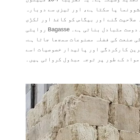
وونما پا سکتا ہے، اور تیزی سے دوبارہ
 صلاحیت گنے اور بیگاس کو کاغذ اور لکڑی
کا زیادہ ماحول دوست متبادل بناتی ہے۔ Bagasse روایتی
ی صنعت کی فضلہ مصنوعات سمجھا جاتا ہے.
رین کارکردگی اور پائیدار خصوصیات اسے
مواد کے طور پر توجہ مبذول کرواتی ہیں۔