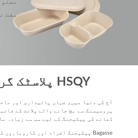
3. gasse
4. مفت
HSQY پلاسٹک گروپ Bagasse فوڈ پیکیجنگ مینوفیکچررز
پروسیسنگ سے بچ جانے والے پلانٹ کے فائب
کھانے کی پیکیجنگ کے لیے سب سے زیادہ ما
Bagasse پیکیجنگ افراد اور کاروبار