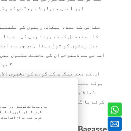
اور اعلیٰ معیار کے بیگاس کو یق
صفائی کے بعد، بیگاس ریشوں کو مکینیک
کا استعمال کرتے ہوئے پلپ کیا جاتا ہ
عمل ریشوں کو توڑ دیتا ہے، جس سے ایک
آسانی سے دسترخوان کی مختلف شکلوں میں ڈ
> مول
اس کے بعد بیگاس کے گودے کو مخصوص آلا
ہوئے مطلوبہ شکلوں، جیسے پلیٹس، پیالے
ڈھالا جاتا ہے۔ پھر ڈھالے ہوئے مصنو
کرنے یا گرمی پر مبنی طریقوں سے خشک کیا
یہ ویب سائٹ کوکیز اور اسی ط
کرنے کے لیے کریں گے کہ 
کریں گے۔ ہم ان اقدامات 
Bagasse فوڈ پیکیجنگ کے فوائد