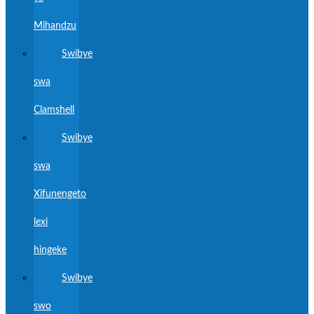
Mihandzu
Swibye
swa
Clamshell
Swibye
swa
Xifunengeto
lexi
hingeke
Swibye
swo