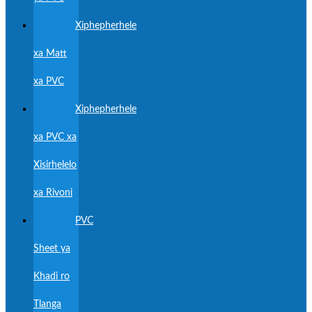
Xiphepherhele
xa Matt
xa PVC
Xiphepherhele
xa PVC xa
Xisirhelelo
xa Rivoni
PVC
Sheet ya
Khadi ro
Tlanga