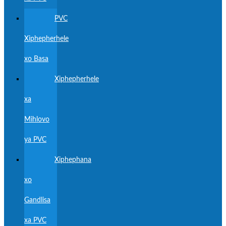
PVC
Xiphepherhele
xo Basa
Xiphepherhele
xa
Mihlovo
ya PVC
Xiphephana
xo
Gandlisa
xa PVC