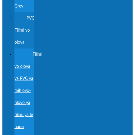
Grey
PVC
Filimi yo
olova
Filimi
yo olova
ya PVC ya
mihlovo-
hlovo ya
filimi ya le
hansi