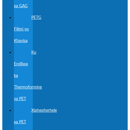
xa GAG
PETG
Filimi yo
Khavisa
Ku
Endliwa
ka
Thermoforming
ya PET
Xiphepherhele
xa PET