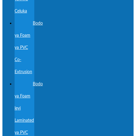
Celuka
Bodo
ya Foam
ya PVC
Co-
Extrusion
Bodo
ya Foam
leyi
Laminated
ya PVC