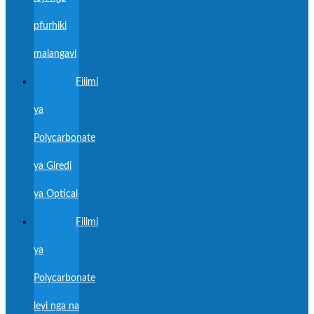
pfurhiki
malangavi
Filimi
ya
Polycarbonate
ya Giredi
ya Optical
Filimi
ya
Polycarbonate
leyi nga na