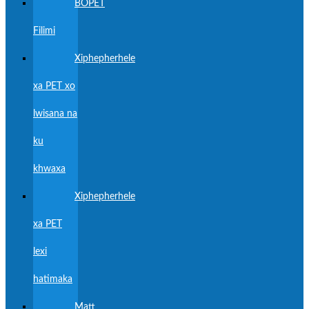
BOPET
Filimi
Xiphepherhele
xa PET xo
lwisana na
ku
khwaxa
Xiphepherhele
xa PET
lexi
hatimaka
Matt