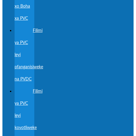
xo Boha
xa PVC
Filimi
ya PVC
leyi
pfanganisiweke
na PVDC
Filimi
ya PVC
leyi
kovotliweke