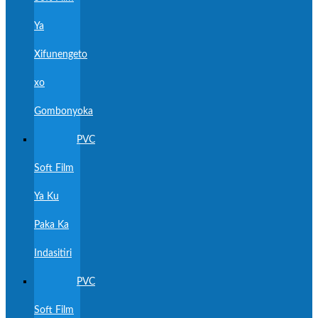
Ya
Xifunengeto
xo
Gombonyoka
PVC
Soft Film
Ya Ku
Paka Ka
Indasitiri
PVC
Soft Film