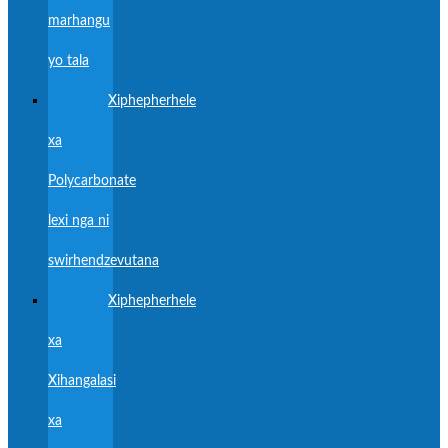
marhangu
yo tala
Xiphepherhele
xa
Polycarbonate
lexi nga ni
swirhendzevutana
Xiphepherhele
xa
Xihangalasi
xa