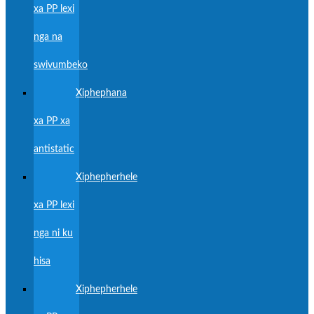
xa PP lexi
nga na
swivumbeko
Xiphephana
xa PP xa
antistatic
Xiphepherhele
xa PP lexi
nga ni ku
hisa
Xiphepherhele