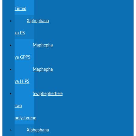
Tinted
Xiphephana
xa PS
Maphepha
ya GPPS
Maphepha
ya HIPS
Swiphepherhele
swa
polystyrene
Xiphephana