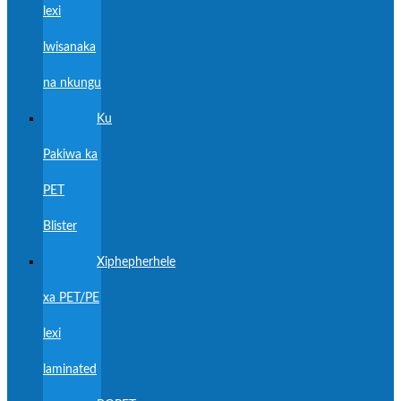
lexi
lwisanaka
na nkungu
Ku
Pakiwa ka
PET
Blister
Xiphepherhele
xa PET/PE
lexi
laminated