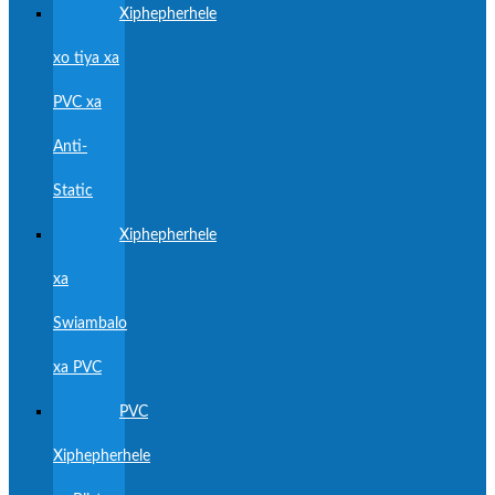
Xiphepherhele
xo tiya xa
PVC xa
Anti-
Static
Xiphepherhele
xa
Swiambalo
xa PVC
PVC
Xiphepherhele