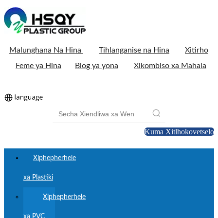
Malunghana Na Hina
Tihlanganise na Hina
Xitirho
Feme ya Hina
Blog ya yona
Xikombiso xa Mahala
Kuma Xitlhokovetselo
Xiphepherhele
xa Plastiki
Xiphepherhele
xa PVC