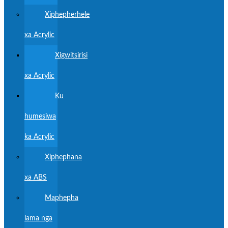
Xiphepherhele
xa Acrylic
Xigwitsirisi
xa Acrylic
Ku
humesiwa
ka Acrylic
Xiphephana
xa ABS
Maphepha
lama nga