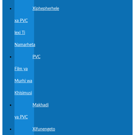
Xiphepherhele
xa PVC
lexi Ti
Namarheta
PVC
Film ya
Murhi wa
Khisimusi
Makhadi
ya PVC
Xifunengeto