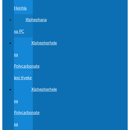
Henhla
Xiphephana
xa PC
Xiphepherhele
xa
Polycarbonate
lexi tiyeke
Xiphepherhele
xa
Polycarbonate
xa