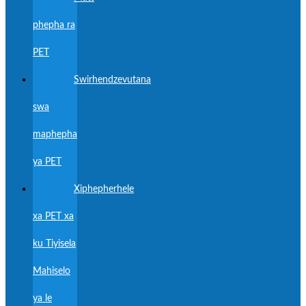
phepha ra
PET
Swirhendzevutana
swa
maphepha
ya PET
Xiphepherhele
xa PET xa
ku Tiyisela
Mahiselo
ya le