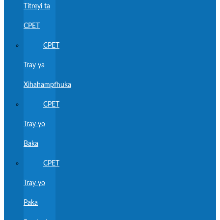
Titreyi ta
CPET
CPET
Tray ya
Xihahampfhuka
CPET
Tray yo
Baka
CPET
Tray yo
Paka