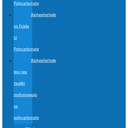
Polycarbonate
Xiphepherhele
xo Fulela
hi
Polycarbonate
Xiphepherhele
lexi nga
twaliki
mpfumawulo
xa
polycarbonate