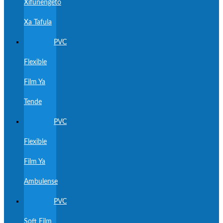
Xifunengeto
Xa Tafula
PVC
Flexible
Film Ya
Tende
PVC
Flexible
Film Ya
Ambulense
PVC
Soft Film