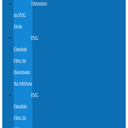
Tikheteni
ta PVC
Strip
PVC
Flexible
Film Ya
Xiambalo
Xa Mpfula
PVC
Flexible
Film Ya