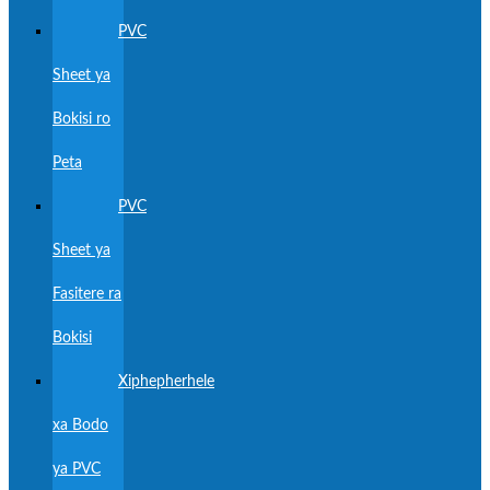
PVC
Sheet ya
Bokisi ro
Peta
PVC
Sheet ya
Fasitere ra
Bokisi
Xiphepherhele
xa Bodo
ya PVC