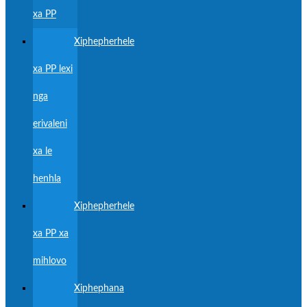
xa PP
Xiphepherhele
xa PP lexi
nga
erivaleni
xa le
henhla
Xiphepherhele
xa PP xa
mihlovo
Xiphephana