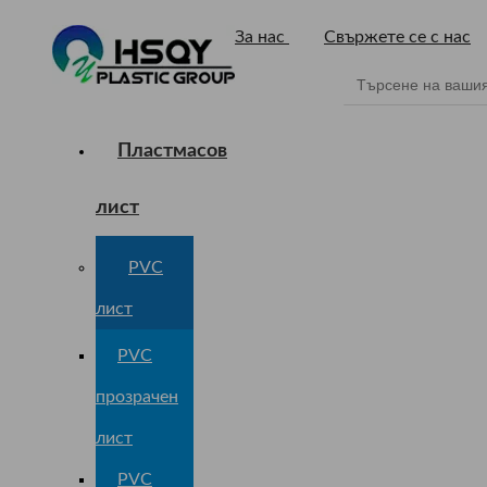
За нас
Свържете се с нас
Пластмасов
лист
PVC
лист
PVC
прозрачен
лист
PVC