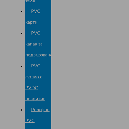
елха
PVC
карти
PVC
капак за
подвързване
PVC
фолио с
PVDC
покритие
Релефно
PVC