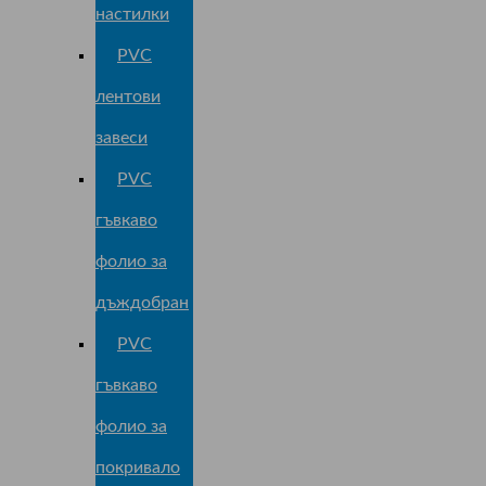
настилки
PVC
лентови
завеси
PVC
гъвкаво
фолио за
дъждобран
PVC
гъвкаво
фолио за
покривало