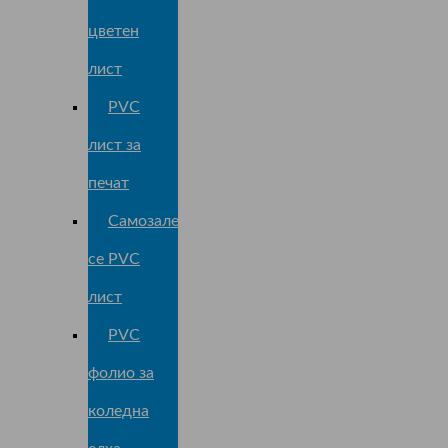
цветен
лист
PVC
лист за
печат
Самозалепващ
се PVC
лист
PVC
фолио за
коледна