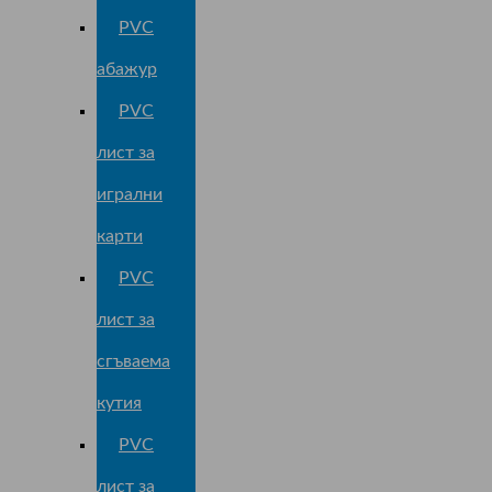
PVC
абажур
PVC
лист за
игрални
карти
PVC
лист за
сгъваема
кутия
PVC
лист за