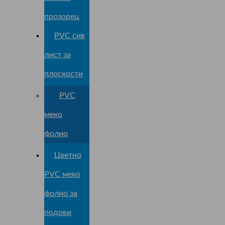
прозорец
PVC сив
лист за
плоскости
PVC
меко
фолио
Цветно
PVC меко
фолио за
подови