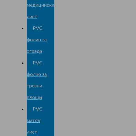
медицински
лист
PVC
фолио за
ограда
PVC
фолио за
тревни
площи
PVC
матов
лист