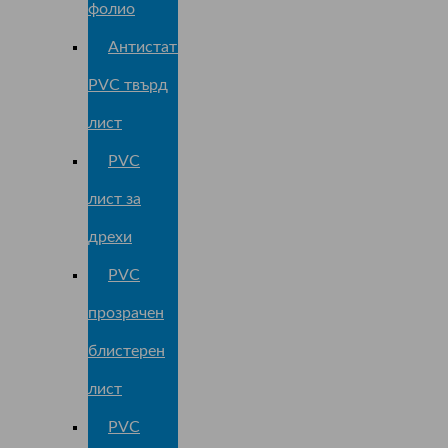
фолио
Антистатичен
PVC твърд
лист
PVC
лист за
дрехи
PVC
прозрачен
блистерен
лист
PVC