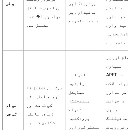
پیکیجنگ اور
ای ٹی
سائیکل
ہوئے ری سائیکل
پائیداری پر
مواد اور
شدہ PET مواد پر
مرکوز منصوبے
پیداواری
مشتمل ہے۔
ڈھانچے پر
منحصر ہے
عام طور پر
معیاری
APET سے
ڈیپ ڈرا
زیادہ لاگت
پارٹس،
بہترین تشکیل کا
آتی ہے اور
میڈیکل
رویہ، اعلی اثر
درخواست
پیکیجنگ،
کی طاقت اور
پی ای
اور ری
ڈسپلے
زیادہ مانگی
ٹی جی
سائیکلنگ
پروڈکٹس،
شکلوں کے لیے
ی ضروریات
صنعتی کور اور