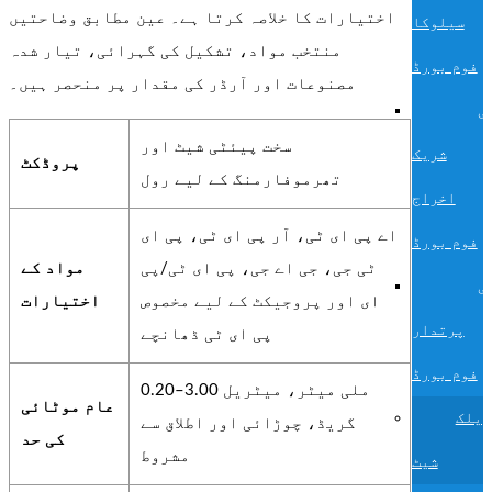
اختیارات کا خلاصہ کرتا ہے۔ عین مطابق وضاحتیں
سیلوکا
منتخب مواد، تشکیل کی گہرائی، تیار شدہ
فوم بورڈ
مصنوعات اور آرڈر کی مقدار پر منحصر ہیں۔
ی
سخت پیئٹی شیٹ اور
شریک
پروڈکٹ
تھرموفارمنگ کے لیے رول
اخراج
اے پی ای ٹی، آر پی ای ٹی، پی ای
فوم بورڈ
ٹی جی، جی اے جی، پی ای ٹی/پی
مواد کے
ی
ای اور پروجیکٹ کے لیے مخصوص
اختیارات
پرتدار
پی ای ٹی ڈھانچے
فوم بورڈ
0.20–3.00 ملی میٹر، میٹریل
عام موٹائی
ریلک
گریڈ، چوڑائی اور اطلاق سے
کی حد
مشروط
شیٹ