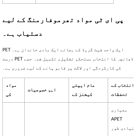
پی ای ٹی مواد تھرموفارمنگ کے لیے
دستیاب ہے۔
PET ایک واحد شیٹ گریڈ کے بجائے ایک مادی خاندان ہے۔
درست PET ڈھانچہ کا انتخاب مستحکم تشکیل، تکمیل شدہ حصے
کی کارکردگی اور لاگت پر قابو پانے کے لیے ضروری ہے۔
انتخاب کے
عام ایپلی
مواد
اہم خصوصیات
تحفظات
کیشنز کے
کی
معیاری
APET
نیادی طور