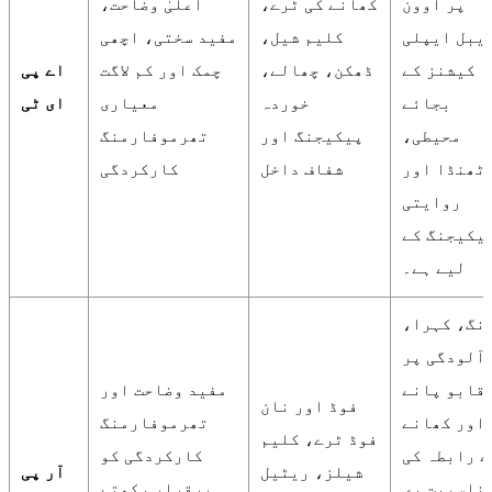
پر اوون
کھانے کی ٹرے،
اعلیٰ وضاحت،
یبل ایپلی
کلیم شیل،
مفید سختی، اچھی
کیشنز کے
ڈھکن، چھالے،
چمک اور کم لاگت
اے پی
بجائے
خوردہ
معیاری
ای ٹی
محیطی،
پیکیجنگ اور
تھرموفارمنگ
ٹھنڈا اور
شفاف داخل
کارکردگی
روایتی
یکیجنگ کے
لیے ہے۔
نگ، کہرا،
آلودگی پر
قابو پانے
مفید وضاحت اور
فوڈ اور نان
اور کھانے
تھرموفارمنگ
فوڈ ٹرے، کلیم
ے رابطہ کی
کارکردگی کو
شیلز، ریٹیل
آر پی
ناسبیت ری
برقرار رکھتے