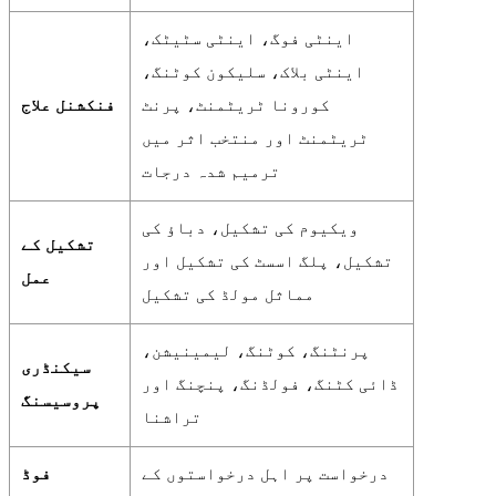
اینٹی فوگ، اینٹی سٹیٹک،
اینٹی بلاک، سلیکون کوٹنگ،
کورونا ٹریٹمنٹ، پرنٹ
فنکشنل علاج
ٹریٹمنٹ اور منتخب اثر میں
ترمیم شدہ درجات
ویکیوم کی تشکیل، دباؤ کی
تشکیل کے
تشکیل، پلگ اسسٹ کی تشکیل اور
عمل
مماثل مولڈ کی تشکیل
پرنٹنگ، کوٹنگ، لیمینیشن،
سیکنڈری
ڈائی کٹنگ، فولڈنگ، پنچنگ اور
پروسیسنگ
تراشنا
درخواست پر اہل درخواستوں کے
فوڈ