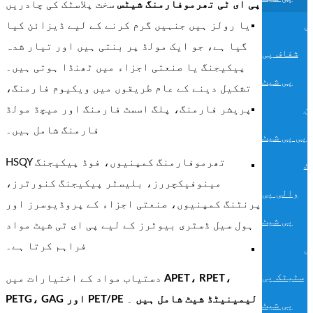
پی ای ٹی تھرموفارمنگ شیٹس
سخت پلاسٹک کی چادریں
یا رولز ہیں جنہیں گرم کرنے کے لیے ڈیزائن کیا
ی
گیا ہے، جو ایک مولڈ پر بنتی ہیں اور تیار شدہ
شفاف پی
پیکیجنگ یا صنعتی اجزاء میں ٹھنڈا ہوتی ہیں۔
پی شیٹ
تشکیل دینے کے عام طریقوں میں ویکیوم فارمنگ،
پریشر فارمنگ، پلگ اسسٹ فارمنگ اور میچڈ مولڈ
ن
فارمنگ شامل ہیں۔
پی پی شیٹ
HSQY تھرموفارمنگ کمپنیوں، فوڈ پیکیجنگ
ٹ
مینوفیکچررز، بلیسٹر پیکیجنگ کنورٹرز،
والی پی
پرنٹنگ کمپنیوں، صنعتی اجزاء کے پروڈیوسرز اور
پی شیٹ
ہول سیل ڈسٹری بیوٹرز کے لیے پی ای ٹی شیٹ مواد
فراہم کرتا ہے۔
ی
سٹیٹک پی
APET، RPET،
دستیاب مواد کے اختیارات میں
PETG، GAG اور PET/PE لیمینیٹڈ شیٹ شامل ہیں
۔
پی شیٹ