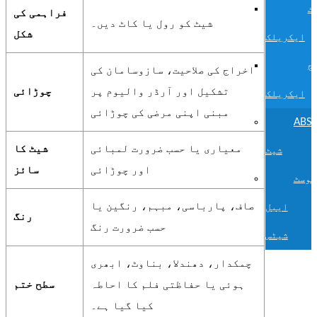
ٹ
فراہمی کی
شیٹ کو رول یا کاٹ دیں۔
شکل
ایکریلک
ج
اخراج کی صلاحیت، سازوسامان کی
تشکیل اور آرڈر والیوم پر
چوڑائی
ایکریلک
مبنی اپنی مرضی کی چوڑائی
ABS
معیاری یا حسب ضرورت لمبائی
شیٹ کا
شیٹ
اور چوڑائی
سائز
پوسٹ
صاف، پارباسی، مبہم، رنگین یا
ایبل
رنگ
حسب ضرورت رنگ
شیٹس
چمکدار، دھندلا، بناوٹ، ابھری
ہوئی یا حفاظتی فلم کا احاطہ
سطح ختم
کیا گیا ہے۔