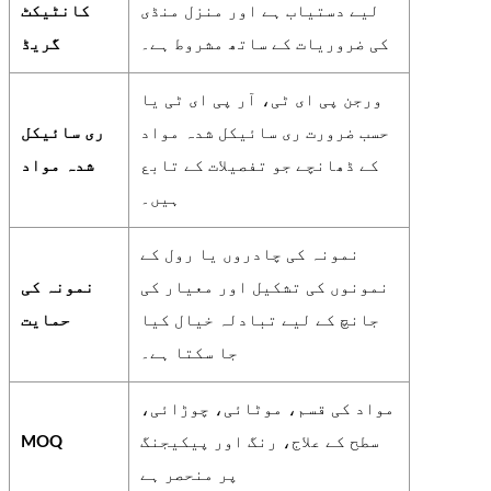
لیے دستیاب ہے اور منزل منڈی
کانٹیکٹ
کی ضروریات کے ساتھ مشروط ہے۔
گریڈ
ورجن پی ای ٹی، آر پی ای ٹی یا
حسب ضرورت ری سائیکل شدہ مواد
ری سائیکل
کے ڈھانچے جو تفصیلات کے تابع
شدہ مواد
ہیں۔
نمونہ کی چادروں یا رول کے
نمونوں کی تشکیل اور معیار کی
نمونہ کی
جانچ کے لیے تبادلہ خیال کیا
حمایت
جا سکتا ہے۔
مواد کی قسم، موٹائی، چوڑائی،
سطح کے علاج، رنگ اور پیکیجنگ
MOQ
پر منحصر ہے