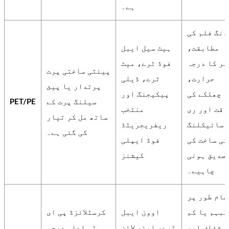
ہے۔
ڈنگ فلم کی
مطابقت،
ہیٹ سیل ایبل
ہر کا درجہ
فوڈ ٹرے، میٹ
پیئٹی ساختی پرت
حرارت،
ٹرے، ڈیلی
پرتدار یا پیئ
چھلکے کی
پیکیجنگ اور
سیلنگ پرت کے
PET/PE
اقت اور ری
منتخب
ساتھ مل کر تیار
سائیکلنگ
ریفریجریٹڈ
کی گئی ہے۔
کی ساخت کی
فوڈ ایپلی
صدیق ہونی
کیشنز
چاہیے۔
عام طور پر
مبہم یا کم
اوون ایبل
کرسٹلائزڈ پی ای
شفاف اور
ٹرے، ایئر لائن
ٹی اعلی درجہ