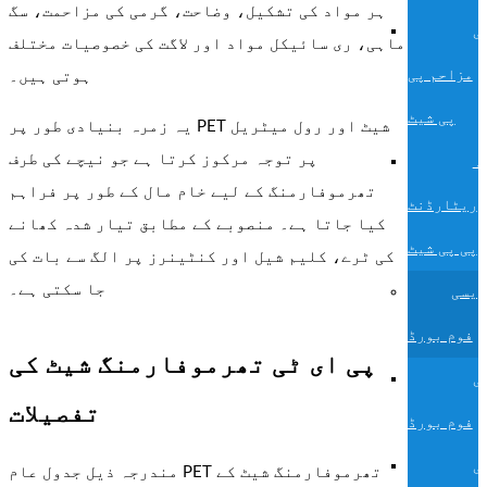
ہر مواد کی تشکیل، وضاحت، گرمی کی مزاحمت، سگ
ی
ماہی، ری سائیکل مواد اور لاگت کی خصوصیات مختلف
مزاحم پی
ہوتی ہیں۔
پی شیٹ
یہ زمرہ بنیادی طور پر PET شیٹ اور رول میٹریل
پر توجہ مرکوز کرتا ہے جو نیچے کی طرف
ہ
تھرموفارمنگ کے لیے خام مال کے طور پر فراہم
ریٹارڈنٹ
کیا جاتا ہے۔ منصوبے کے مطابق تیار شدہ کھانے
پی پی شیٹ
کی ٹرے، کلیم شیل اور کنٹینرز پر الگ سے بات کی
جا سکتی ہے۔
ویسی
فوم بورڈ
پی ای ٹی تھرموفارمنگ شیٹ کی
ی
تفصیلات
فوم بورڈ
ی
مندرجہ ذیل جدول عام PET تھرموفارمنگ شیٹ کے