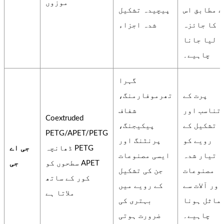
موزوں
ے مطابق اس
پیچیدہ تشکیل
کا جائزہ
شدہ اجزاء
لیا جانا
چاہیے۔
گہرا
پرت کے
تھرموفارمنگ،
تناسب اور
شفاف
Coextruded
تشکیل کے
پیکیجنگ،
PETG/APET/PETG
رویے کو
پرنٹنگ اور
ڈھانچہ PETG
جی اے
تیار شدہ
ایسی مصنوعات
سطحوں کو APET
جی
مصنوعات
جن کی تشکیل
کور کے ساتھ
اور آلات سے
کے رویے میں
ملاتا ہے
ماثل ہونا
بہتری کی
چاہیے۔
ضرورت ہوتی