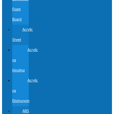
Foam
Board
Acrylic
Sheet
Acrylic
na
hinulma
Acrylic
na
Ekstrusyon
ABS