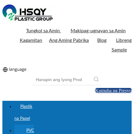
Tungkol sa Amin
Makipag-ugnayan sa Amin
Kagamitan
Ang Aming Pabrika
Blog
Libreng
Sample
Kumuha ng Presyo
Plastik
na Papel
PVC