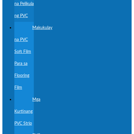
na Pelikula
ng PVC
Makukulay
na PVC
Soft Film
Para sa
Flooring
Film
Mga
Kurtinang
PVC Strip