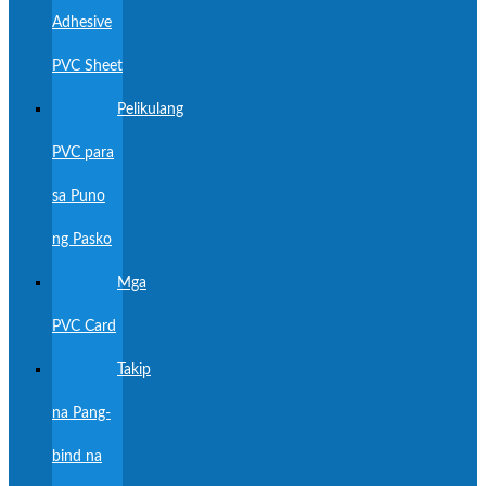
Adhesive
PVC Sheet
Pelikulang
PVC para
sa Puno
ng Pasko
Mga
PVC Card
Takip
na Pang-
bind na