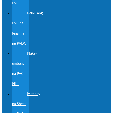
PVC
Pelikulang
PVC na
Pinahiran
ng PVDC
Naka-
emboss
na PVC
Film
Matibay
na Sheet