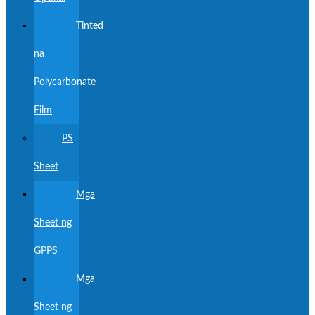
Tinted
na
Polycarbonate
Film
PS
Sheet
Mga
Sheet ng
GPPS
Mga
Sheet ng