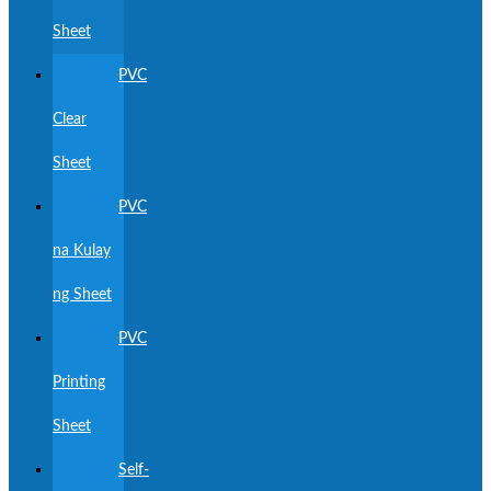
Sheet
PVC
Clear
Sheet
PVC
na Kulay
ng Sheet
PVC
Printing
Sheet
Self-