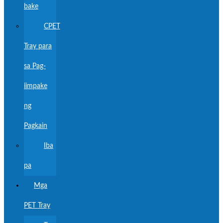
bake
CPET
Tray para
sa Pag-
iimpake
ng
Pagkain
Iba
pa
Mga
PET Tray