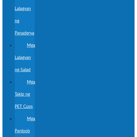
Lalagyan
ng
Panaderya
Mga
Lalagyan
ng Salad
Mga
Takip ng
PET Cups
Mga
Panloob