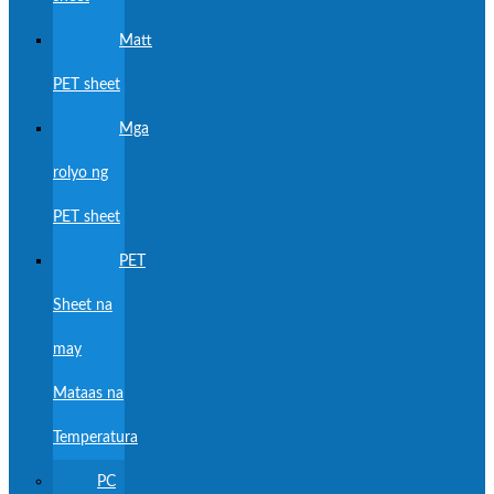
Matt
PET sheet
Mga
rolyo ng
PET sheet
PET
Sheet na
may
Mataas na
Temperatura
PC