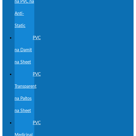
na PVC na
Anti-
Static
PVC
na Damit
na Sheet
PVC
Transparent
na Paltos
na Sheet
PVC
Medicinal