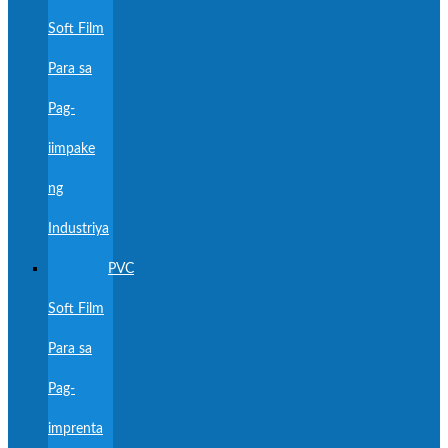
Soft Film
Para sa
Pag-
iimpake
ng
Industriya
PVC
Soft Film
Para sa
Pag-
imprenta