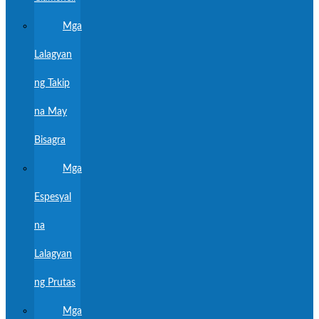
Mga
Lalagyan
ng Takip
na May
Bisagra
Mga
Espesyal
na
Lalagyan
ng Prutas
Mga