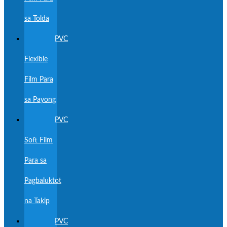
sa Tolda
PVC
Flexible
Film Para
sa Payong
PVC
Soft Film
Para sa
Pagbaluktot
na Takip
PVC