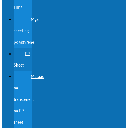
HIPS
Mga
sheet ng
polystyrene
PP
Sheet
Mataas
na
transparent
na PP
sheet