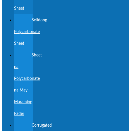
Sheet
Solidong
Polycarbonate
Sheet
Sheet
na
Polycarbonate
na May
Maraming
Pader
Corrugated