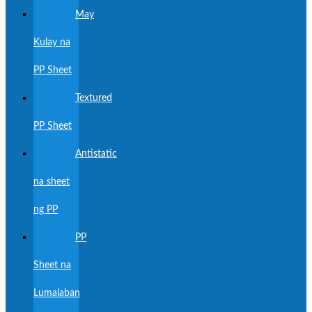
May
Kulay na
PP Sheet
Textured
PP Sheet
Antistatic
na sheet
ng PP
PP
Sheet na
Lumalaban