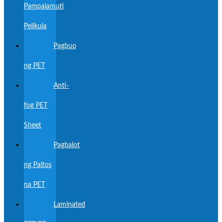
Pampalamuti
Pelikula
Pagbuo
ng PET
Anti-
fog PET
Sheet
Pagbalot
ng Paltos
na PET
Laminated