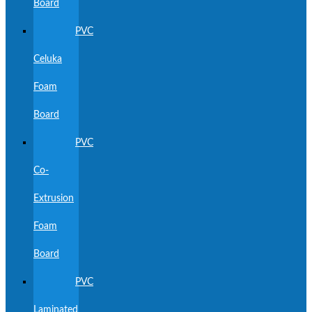
Board
PVC
Celuka
Foam
Board
PVC
Co-
Extrusion
Foam
Board
PVC
Laminated