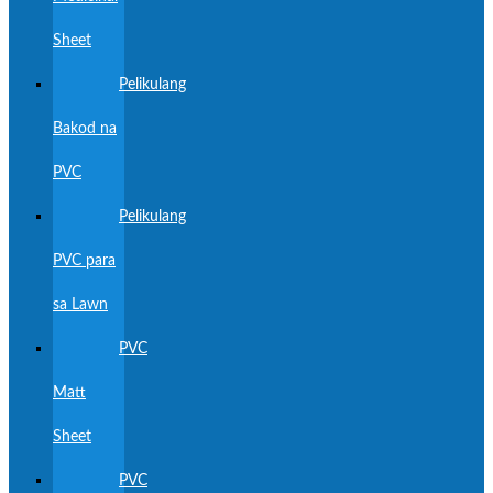
Sheet
Pelikulang
Bakod na
PVC
Pelikulang
PVC para
sa Lawn
PVC
Matt
Sheet
PVC