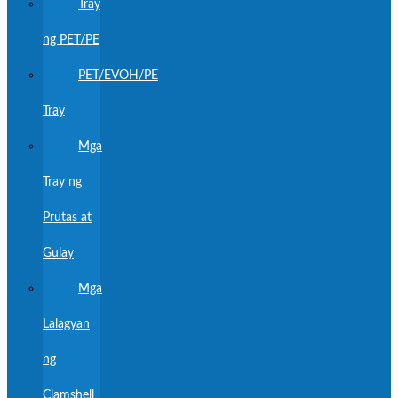
Tray
ng PET/PE
PET/EVOH/PE
Tray
Mga
Tray ng
Prutas at
Gulay
Mga
Lalagyan
ng
Clamshell