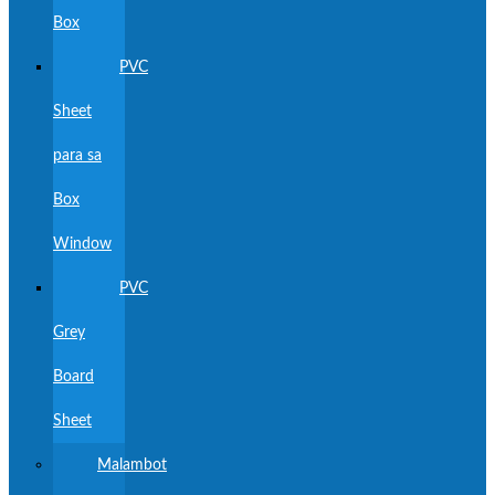
Box
PVC
Sheet
para sa
Box
Window
PVC
Grey
Board
Sheet
Malambot