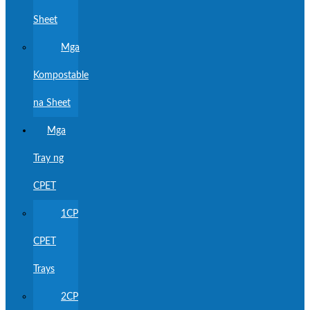
Sheet
Mga
Kompostable
na Sheet
Mga
Tray ng
CPET
1CP
CPET
Trays
2CP