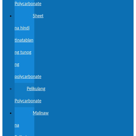
Polycarbonate
Sheet
na hindi
tinatablan
ng tunog
ng
polycarbonate
Pelikulang
Polycarbonate
Malinaw
na