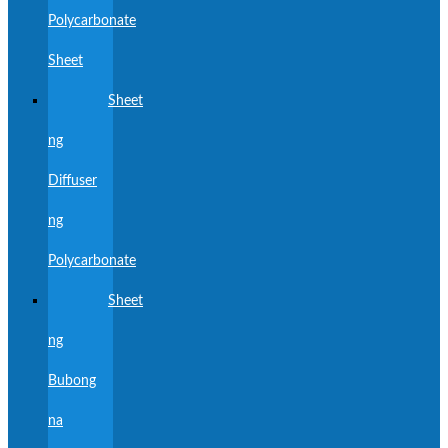
Polycarbonate
Sheet
Sheet
ng
Diffuser
ng
Polycarbonate
Sheet
ng
Bubong
na