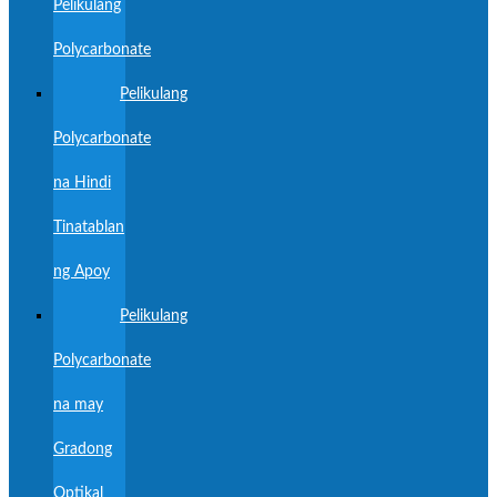
Pelikulang
Polycarbonate
Pelikulang
Polycarbonate
na Hindi
Tinatablan
ng Apoy
Pelikulang
Polycarbonate
na may
Gradong
Optikal