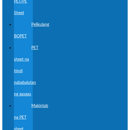
PET/PE
Sheet
Pelikulang
BOPET
PET
sheet na
hindi
nababalutan
ng gasgas
Makintab
na PET
sheet