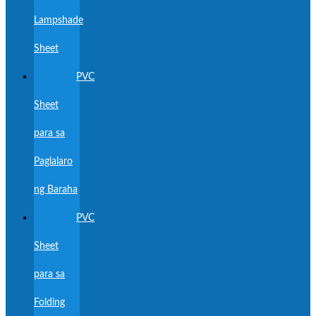
Lampshade
Sheet
PVC
Sheet
para sa
Paglalaro
ng Baraha
PVC
Sheet
para sa
Folding