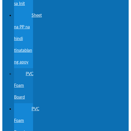
sa Init
Sheet
na PP na
hindi
tinatablan
ng apoy
PVC
Foam
Board
PVC
Foam