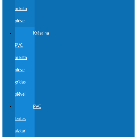
mīkstā
plēve
Krāsaina
PVC
mīksta
plēve
grīdas
plēvei
PVC
lentes
aizkari