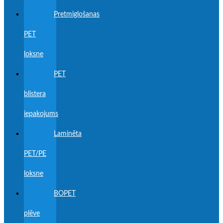
Pretmiglošanas
PET
loksne
PET
blistera
iepakojums
Laminēta
PET/PE
loksne
BOPET
plēve