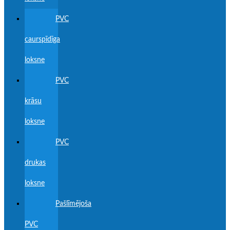
PVC
caurspīdīga
loksne
PVC
krāsu
loksne
PVC
drukas
loksne
Pašlīmējoša
PVC