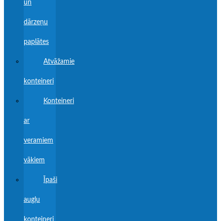
un
dārzeņu
paplātes
Atvāžamie
konteineri
Konteineri
ar
veramiem
vākiem
Īpaši
augļu
konteineri