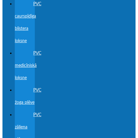
PVC
caurspīdīga
blistera
loksne
PVC
medicīniskā
loksne
PVC
žoga plēve
PVC
zāliena