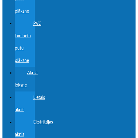
plāksne
PVC
laminēta
putu
plāksne
Akrila
loksne
Lietais
akrils
Ekstrūzijas
akrils