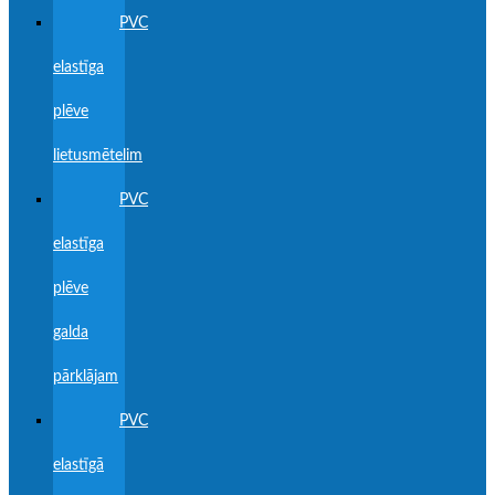
PVC
elastīga
plēve
lietusmētelim
PVC
elastīga
plēve
galda
pārklājam
PVC
elastīgā