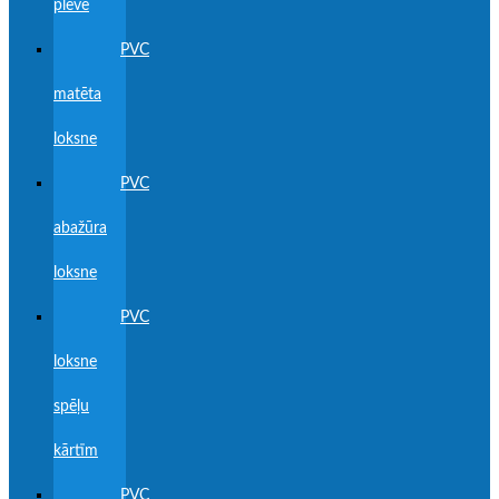
plēve
PVC
matēta
loksne
PVC
abažūra
loksne
PVC
loksne
spēļu
kārtīm
PVC