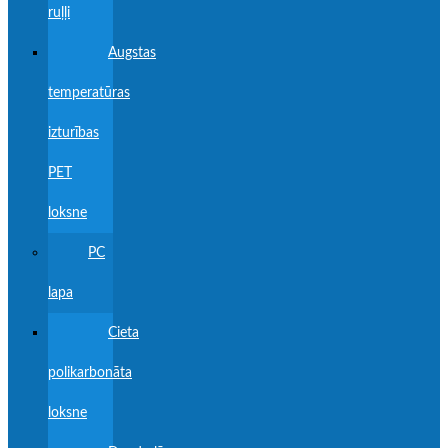
ruļļi
Augstas
temperatūras
izturības
PET
loksne
PC
lapa
Cieta
polikarbonāta
loksne