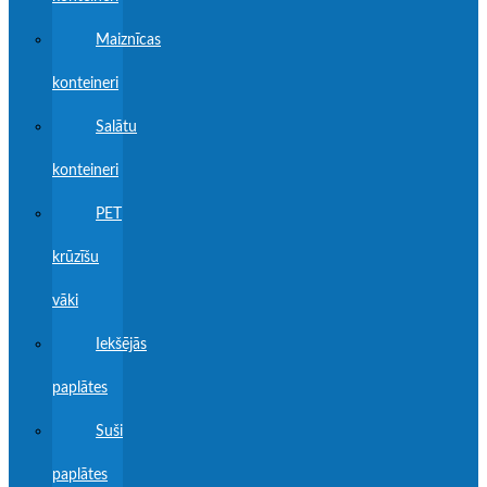
Maiznīcas
konteineri
Salātu
konteineri
PET
krūzīšu
vāki
Iekšējās
paplātes
Suši
paplātes