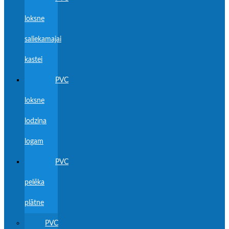
loksne
saliekamajai
kastei
PVC
loksne
lodziņa
logam
PVC
pelēka
plātne
PVC