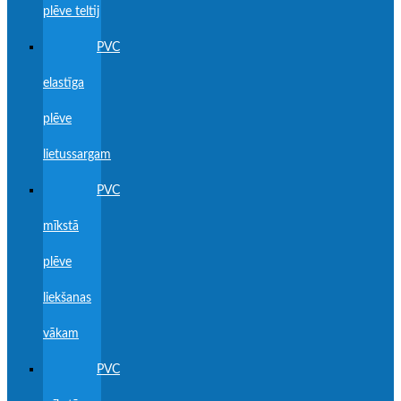
plēve teltij
PVC
elastīga
plēve
lietussargam
PVC
mīkstā
plēve
liekšanas
vākam
PVC