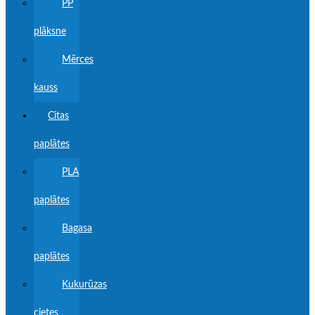
PP
plāksne
Mērces
kauss
Citas
paplātes
PLA
paplātes
Bagasa
paplātes
Kukurūzas
cietes