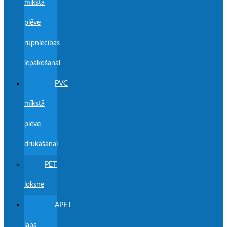
mīkstā
plēve
rūpniecības
iepakošanai
PVC
mīkstā
plēve
drukāšanai
PET
loksne
APET
lapa