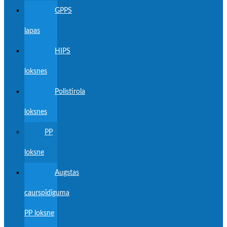
GPPS
lapas
HIPS
loksnes
Polistirola
loksnes
PP
loksne
Augstas
caurspīdīguma
PP loksne