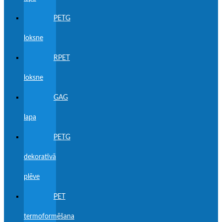
PETG
loksne
RPET
loksne
GAG
lapa
PETG
dekoratīvā
plēve
PET
termoformēšana