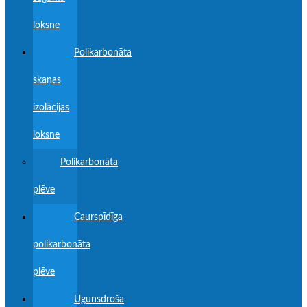
loksne
Polikarbonāta
skaņas
izolācijas
loksne
Polikarbonāta
plēve
Caurspīdīga
polikarbonāta
plēve
Ugunsdroša