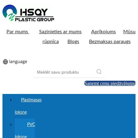
Par mums
Sazinieties ar mums
Aprīkojums
Mūsu
rūpnīca
Blogs
Bezmaksas paraugs
Saņemt cenu piedāvājumu
Plastmasas
loksne
PVC
loksne