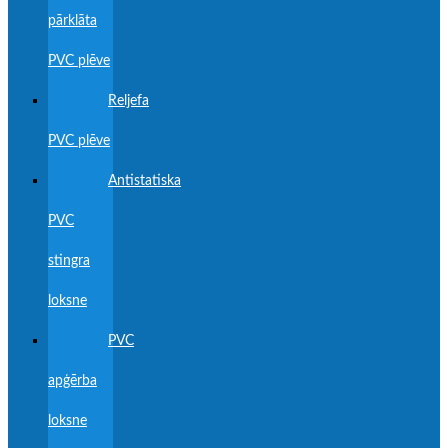
pārklāta
PVC plēve
Reljefa
PVC plēve
Antistatiska
PVC
stingra
loksne
PVC
apģērba
loksne