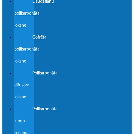
Daudzslāņu
polikarbonāta
loksne
Gofrēta
polikarbonāta
loksne
Polikarbonāta
difuzora
loksne
Polikarbonāta
jumta
seguma