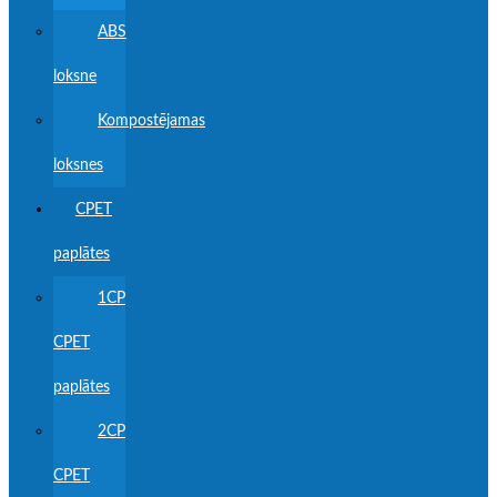
ABS
loksne
Kompostējamas
loksnes
CPET
paplātes
1CP
CPET
paplātes
2CP
CPET