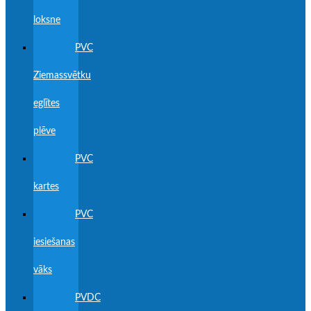
loksne
PVC
Ziemassvētku
eglītes
plēve
PVC
kartes
PVC
iesiešanas
vāks
PVDC