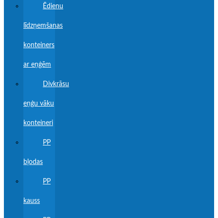
Ēdienu
līdzņemšanas
konteiners
ar eņģēm
Divkrāsu
eņģu vāku
konteineri
PP
bļodas
PP
kauss