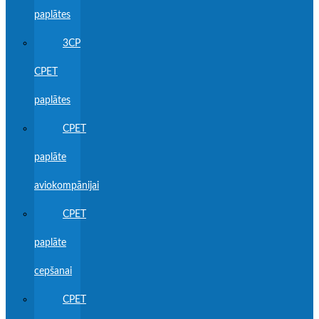
paplātes
3CP
CPET
paplātes
CPET
paplāte
aviokompānijai
CPET
paplāte
cepšanai
CPET