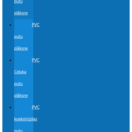
putu
plāksne
PVC
putu
plāksne
PVC
Celuka
putu
plāksne
PVC
koekstrūzijas
putu