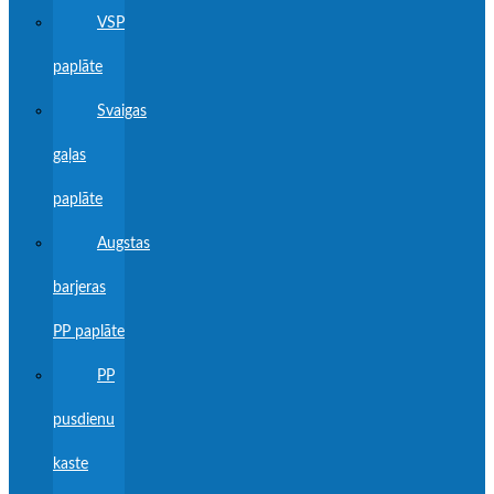
VSP
paplāte
Svaigas
gaļas
paplāte
Augstas
barjeras
PP paplāte
PP
pusdienu
kaste