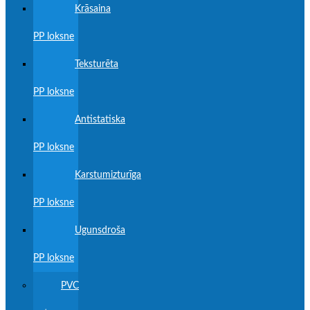
Krāsaina
PP loksne
Teksturēta
PP loksne
Antistatiska
PP loksne
Karstumizturīga
PP loksne
Ugunsdroša
PP loksne
PVC