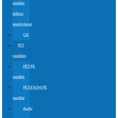
paplāte
ēdienu
iesaiņošanai
Citi
PET
paplātes
PET/PE
paplāte
PET/EVOH/PE
paplāte
Augļu