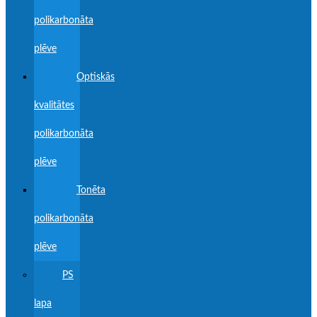
polikarbonāta
plēve
Optiskās
kvalitātes
polikarbonāta
plēve
Tonēta
polikarbonāta
plēve
PS
lapa