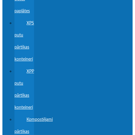
paplātes
XPS
putu
pārtikas
konteineri
XPP
putu
pārtikas
konteineri
Kompostējami
pārtikas