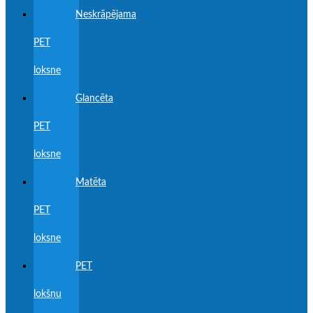
Neskrāpējama
PET
loksne
Glancēta
PET
loksne
Matēta
PET
loksne
PET
lokšņu