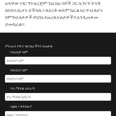
አላቸው ነገር ግን ለረጅም ጊዜ ከፈሳሾች ጋር ሲገናኙ ትንሽ
ለስላሳ ሊሆኑ ይችላሉ። ለደረቅ ወይም ከፊል እርጥብ ለሆኑ
የምግብ ዕቃዎች የባጋሴ የጠረጴዛ ዕቃዎችን እንዲጠቀሙ
ይመከራል።
ምርጡን የዋጋ ዝርዝራችንን ይጠይቁ
የእርስዎ ስም
*
የኩባንያ ስም
*
የኢሜይል አድራሻ
*
ስልክ / ዋትስአፕ
*