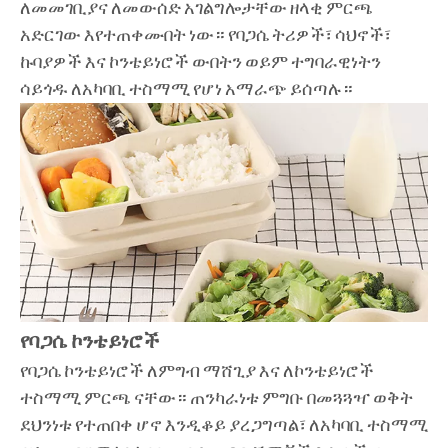
ለመመገቢያና ለመውሰድ አገልግሎታቸው ዘላቂ ምርጫ
አድርገው እየተጠቀሙበት ነው። የባጋሴ ትሪዎች፣ ሳህኖች፣
ኩባያዎች እና ኮንቴይነሮች ውበትን ወይም ተግባራዊነትን
ሳይጎዱ ለአካባቢ ተስማሚ የሆነ አማራጭ ይሰጣሉ።
የባጋሴ ኮንቴይነሮች
የባጋሴ ኮንቴይነሮች ለምግብ ማሸጊያ እና ለኮንቴይነሮች
ተስማሚ ምርጫ ናቸው። ጠንካራነቱ ምግቡ በመጓጓዣ ወቅት
ደህንነቱ የተጠበቀ ሆኖ እንዲቆይ ያረጋግጣል፣ ለአካባቢ ተስማሚ