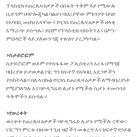
ፕላስቲክ የጠረጴዛ ዕቃዎች በስፋት ጥቅም ላይ የሚውሉ
ቢሆንም በባዮሎጂካል ባልሆነ ባህሪያቸው ምክንያት ከባድ
የአካባቢ መዘዝ አላቸው። የባጋሴ የጠረጴዛ ዕቃዎች ዘላቂ
አማራጭ ይሰጣሉ፣ ይህም የፕላስቲክ ብክነትን እና በሥነ-
ምህዳሮች ላይ ያለውን ጎጂ ተጽዕኖ ያረጋግጣል።
>ስታይሮፎም
ስታይሮፎም ወይም የተስፋፋው ፖሊስቲሪን አረፋ በማገጃ
ባህሪያቱ ይታወቃል ነገር ግን ከፍተኛ የአካባቢ አደጋዎችን
ያስከትላል። በሌላ በኩል የባጋሴ የጠረጴዛ ዕቃዎች ለማዳበሪያነት
የሚያገለግሉ እና ባዮዲግሬድ ሊሆኑ የሚችሉ ሲሆኑ ተመሳሳይ
ጥቅሞችን ይሰጣሉ።
>የወረቀት
ወረቀት የጠረጴዛ ዕቃዎች ባዮዲግሬድ ሊሆኑ የሚችሉ ናቸው፣
ነገር ግን ምርቱ ብዙውን ጊዜ ዛፎችን መቁረጥ እና ከፍተኛ የኃይል