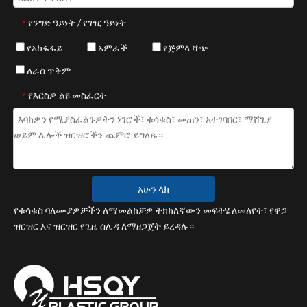
የንግድ ዓይነት / የገዢ ዓይነት
*
የአከፋፋይ
አምራች
የጅምላ ሻጭ
ለራስ ጥቅም
የእርስዎ ልዩ መስፈርት
*
አሁን ላክ
የቁሳቁስ ባለሙያዎቻችን ለማመልከቻዎ ትክክለኛውን መፍትሄ ለመለየት፣ የዋጋ
ዝርዝር እና ዝርዝር የጊዜ ሰሌዳ ለማዘጋጀት ይረዳሉ።