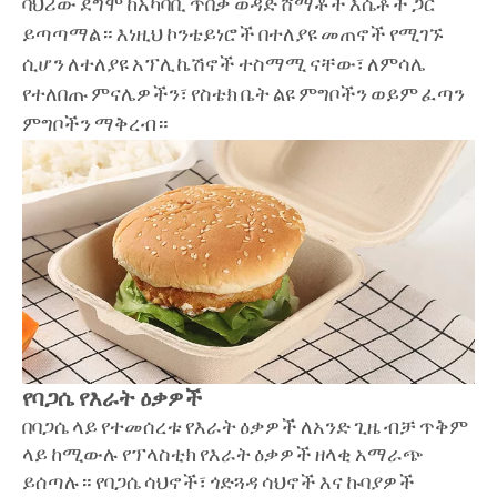
ባህሪው ደግሞ ከአካባቢ ጥበቃ ወዳድ ሸማቾች እሴቶች ጋር
ይጣጣማል። እነዚህ ኮንቴይነሮች በተለያዩ መጠኖች የሚገኙ
ሲሆን ለተለያዩ አፕሊኬሽኖች ተስማሚ ናቸው፣ ለምሳሌ
የተለበጡ ምናሌዎችን፣ የስቴክ ቤት ልዩ ምግቦችን ወይም ፈጣን
ምግቦችን ማቅረብ።
የባጋሴ የእራት ዕቃዎች
በባጋሴ ላይ የተመሰረቱ የእራት ዕቃዎች ለአንድ ጊዜ ብቻ ጥቅም
ላይ ከሚውሉ የፕላስቲክ የእራት ዕቃዎች ዘላቂ አማራጭ
ይሰጣሉ። የባጋሴ ሳህኖች፣ ጎድጓዳ ሳህኖች እና ኩባያዎች