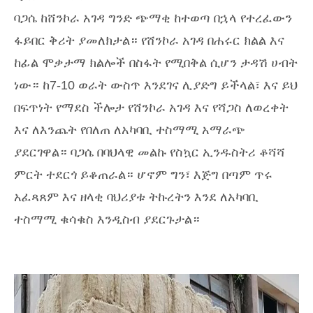
ባጋሴ ከሸንኮራ አገዳ ግንድ ጭማቂ ከተወጣ በኋላ የተረፈውን
ፋይበር ቅሪት ያመለክታል። የሸንኮራ አገዳ በሐሩር ክልል እና
ከፊል ሞቃታማ ክልሎች በስፋት የሚበቅል ሲሆን ታዳሽ ሀብት
ነው። ከ7-10 ወራት ውስጥ እንደገና ሊያድግ ይችላል፣ እና ይህ
በፍጥነት የማደስ ችሎታ የሸንኮራ አገዳ እና የሻጋስ ለወረቀት
እና ለእንጨት የበለጠ ለአካባቢ ተስማሚ አማራጭ
ያደርገዋል። ባጋሴ በባህላዊ መልኩ የስኳር ኢንዱስትሪ ቆሻሻ
ምርት ተደርጎ ይቆጠራል። ሆኖም ግን፣ እጅግ በጣም ጥሩ
አፈጻጸም እና ዘላቂ ባህሪያቱ ትኩረትን እንደ ለአካባቢ
ተስማሚ ቁሳቁስ እንዲስብ ያደርጉታል።