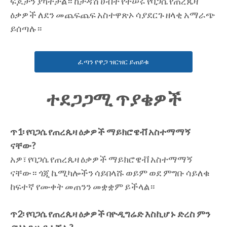
ፍጆታን ያካትታል። ከታዳሽ ሀብት የተሠሩ የባጋሴ የጠረጴዛ
ዕቃዎች ለደን መጨፍጨፍ አስተዋጽኦ ሳያደርጉ ዘላቂ አማራጭ
ይሰጣሉ።
ፈጣን የዋጋ ዝርዝር ይጠይቁ
ተደጋጋሚ ጥያቄዎች
ጥ1፡ የባጋሴ የጠረጴዛ ዕቃዎች ማይክሮዌቭ አስተማማኝ
ናቸው?
አዎ፣ የባጋሴ የጠረጴዛ ዕቃዎች ማይክሮዌቭ አስተማማኝ
ናቸው። ጎጂ ኬሚካሎችን ሳይበላሹ ወይም ወደ ምግቡ ሳይለቁ
ከፍተኛ የሙቀት መጠንን መቋቋም ይችላል።
ጥ2፡ የባጋሴ የጠረጴዛ ዕቃዎች ባዮዲግሬድ እስኪሆኑ ድረስ ምን