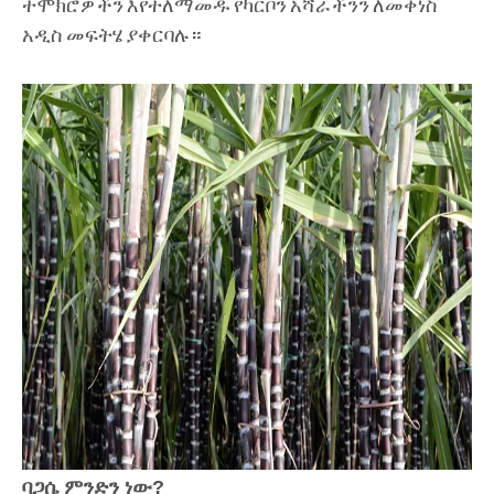
ተሞክሮዎችን እየተለማመዱ የካርቦን አሻራችንን ለመቀነስ
አዲስ መፍትሄ ያቀርባሉ።
ባጋሴ ምንድን ነው?