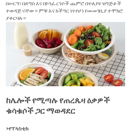
በሠርግ፣ በድግስ እና በኮንፈረንሶች ጨምሮ በተለያዩ ዝግጅቶች
ተወዳጅ ናቸው። ምቹ እና ከችግር ነፃ የሆነ የመመገቢያ ተሞክሮ
ያቀርባሉ።
ከሌሎች የሚጣሉ የጠረጴዛ ዕቃዎች
ቁሳቁሶች ጋር ማወዳደር
>የፕላስቲክ