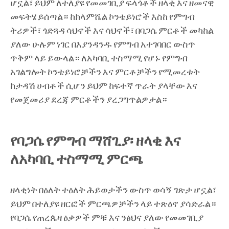
ሆኗል፣ ይህም ለተለያዩ የመመገቢያ ፍላጎቶች ዘላቂ እና ዘመናዊ
መፍትሄ ይሰጣል። ከክላምሼል ኮንቴይነሮች እስከ የምግብ
ትሪዎች፣ ጎድጓዳ ሳህኖች እና ሳህኖች፣ በባጋሴ ምርቶች መካከል
ያለው ሁሉም ነገር በእያንዳንዱ የምግብ አተገባበር ውስጥ
ጥቅም ላይ ይውላል። ለአካባቢ ተስማሚ የሆኑ የምግብ
አገልግሎት ኮንቴይነሮቻችን እና ምርቶቻችን የሚመረቱት
ከታዳሽ ሀብቶች ሲሆን ይህም ከፍተኛ ጥራት ያላቸው እና
የመጀመሪያ ደረጃ ምርቶችን ያረጋግጥልዎታል።
የባጋሴ የምግብ ማሸጊያ፡ ዘላቂ እና
ለአካባቢ ተስማሚ ምርጫ
ዘላቂነት በዕለት ተዕለት ሕይወታችን ውስጥ ወሳኝ ገጽታ ሆኗል፣
ይህም በተለያዩ ዘርፎች ምርጫዎቻችን ላይ ተጽዕኖ ያሳድራል።
የባጋሴ የጠረጴዛ ዕቃዎች ምቹ እና ንፅህና ያለው የመመገቢያ