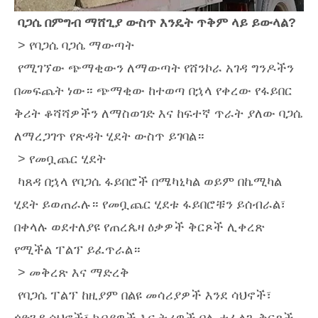
ባጋሴ በምግብ ማሸጊያ ውስጥ እንዴት ጥቅም ላይ ይውላል?
> የባጋሴ ባጋሴ ማውጣት
የሚገኘው ጭማቂውን ለማውጣት የሸንኮራ አገዳ ግንዶችን
በመፍጨት ነው። ጭማቂው ከተወጣ በኋላ የቀረው የፋይበር
ቅሪት ቆሻሻዎችን ለማስወገድ እና ከፍተኛ ጥራት ያለው ባጋሴ
ለማረጋገጥ የጽዳት ሂደት ውስጥ ይገባል።
> የመቧጨር ሂደት
ካጸዳ በኋላ የባጋሴ ፋይበሮች በሜካኒካል ወይም በኬሚካል
ሂደት ይወጠራሉ። የመቧጨር ሂደቱ ፋይበሮቹን ይሰብራል፣
በቀላሉ ወደተለያዩ የጠረጴዛ ዕቃዎች ቅርጾች ሊቀረጽ
የሚችል ፐልፕ ይፈጥራል።
> መቅረጽ እና ማድረቅ
የባጋሴ ፐልፕ ከዚያም በልዩ መሳሪያዎች እንደ ሳህኖች፣