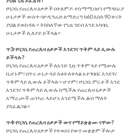
ያህል ጊዜ ይፈጃሉ?
የባጋሴ የጠረጴዛ ዕቃዎች በተለምዶ ተስማሚ በሆነ የማዳበሪያ
ሁኔታዎች ውስጥ ባዮዲግሬድ ለማድረግ ከ60 እስከ 90 ቀናት
ያህል ይወስዳሉ። ትክክለኛው የጊዜ ገደብ እንደ አካባቢ
ሁኔታዎች ሊለያይ ይችላል።
ጥ3፡ የባጋሴ የጠረጴዛ ዕቃዎች እንደገና ጥቅም ላይ ሊውሉ
ይችላሉ?
የባጋሴ የጠረጴዛ ዕቃዎች ለአንድ ጊዜ ጥቅም ላይ የሚውሉ
ቢሆኑም፣ በጥሩ ሁኔታ ላይ ከቆዩ ለቀላል አተገባበር እንደገና
ጥቅም ላይ ሊውሉ ይችላሉ። ሆኖም፣ የባጋሴ ምርቶች እንደ
እንደገና ጥቅም ላይ ሊውሉ ከሚችሉ የጠረጴዛ ዕቃዎች
አማራጮች ጠንካራ ላይሆኑ እንደሚችሉ ልብ ማለት
ያስፈልጋል።
ጥ4፡ የባጋሴ የጠረጴዛ ዕቃዎች ውሃ የማይቋቋሙ ናቸው?
የባጋሴ የጠረጴዛ ዕቃዎች የተወሰነ የውሃ መቋቋም ችሎታ