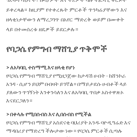
ጎድጓዳ ሳህኖች፣ ኩባያዎች እና ትሪዎች ባሉ ተፈላጊ ቅርጾች
ይቀረጻል። ከዚያም የተቀረጹት ምርቶች ጥንካሬያቸውን እና
ዘላቂነታቸውን ለማረጋገጥ በአየር ማድረቅ ወይም በሙቀት
ላይ በተመሰረቱ ዘዴዎች ይደርቃሉ።
የባጋሴ የምግብ ማሸጊያ ጥቅሞች
> ለአካባቢ ተስማሚ እና ዘላቂ የሆነ
የባጋሴ የምግብ ማሸጊያ የሚዘጋጀው ከታዳሽ ሀብት - ከሸንኮራ
አገዳ - ሲሆን ይህም በብዛት ይገኛል። በማይታደሱ ሀብቶች ላይ
ያለውን ጥገኝነት እንቀንሳለን እና ለአካባቢ ጥበቃ አስተዋጽኦ
እናደርጋለን።
> በቀላሉ የሚበሰብስ እና ሊበሰብስ የሚችል
የባጋሴ የምግብ ማሸጊያ አስደናቂ ባህሪያት አንዱ ባዮዲግሬድ እና
ማዳበሪያ የማድረግ ችሎታው ነው። የባጋሴ ምርቶች ሲጣሉ