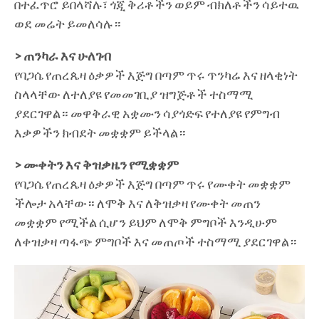
በተፈጥሮ ይበላሻሉ፣ ጎጂ ቅሪቶችን ወይም ብክለቶችን ሳይተዉ
ወደ መሬት ይመለሳሉ።
> ጠንካራ እና ሁለገብ
የባጋሴ የጠረጴዛ ዕቃዎች እጅግ በጣም ጥሩ ጥንካሬ እና ዘላቂነት
ስላላቸው ለተለያዩ የመመገቢያ ዝግጅቶች ተስማሚ
ያደርገዋል። መዋቅራዊ አቋሙን ሳያጎድፍ የተለያዩ የምግብ
እቃዎችን ክብደት መቋቋም ይችላል።
> ሙቀትን እና ቅዝቃዜን የሚቋቋም
የባጋሴ የጠረጴዛ ዕቃዎች እጅግ በጣም ጥሩ የሙቀት መቋቋም
ችሎታ አላቸው። ለሞቅ እና ለቅዝቃዛ የሙቀት መጠን
መቋቋም የሚችል ሲሆን ይህም ለሞቅ ምግቦች እንዲሁም
ለቀዝቃዛ ጣፋጭ ምግቦች እና መጠጦች ተስማሚ ያደርገዋል።