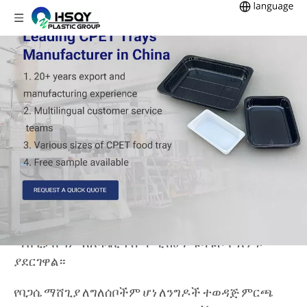
HSQY የፕላስቲክ ግሩፕ
ባጋሴ የምግብ ማሸጊያ
አምራቾች
በዛሬው ዓለም፣ ዘላቂነት እና የአካባቢ ንቃተ ህሊና ከፍተኛ ደረጃ
ላይ በሚደርስበት፣ ለአካባቢ ተስማሚ የሆኑ አማራጮች ፍላጎት
እየጨመረ ነው። ባጋሴ የሚመረተው ከሸንኮራ አገዳ ማቀነባበሪያ
የተረፈውን የእፅዋት ፋይበር ቆሻሻ ሲሆን ተፈጥሯዊ፣ ደህንነቱ
የተጠበቀ እና እጅግ ታዳሽ ነው። ይህም በፕላኔቷ ላይ ለምግብ
ማሸጊያ በጣም ለአካባቢ ተስማሚ ከሆኑ ቁሳቁሶች አንዱ
ያደርገዋል።
የባጋሴ ማሸጊያ ለግለሰቦችም ሆነ ለንግዶች ተወዳጅ ምርጫ