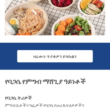
ዛሬውኑ ጥያቄዎን ይላኩልን
የባጋሴ የምግብ ማሸጊያ ዓይነቶች
የባጋሴ ትሪዎች
ምግብ ቤቶችና ካፌዎች የባጋሴ የጠረጴዛ ዕቃዎችን