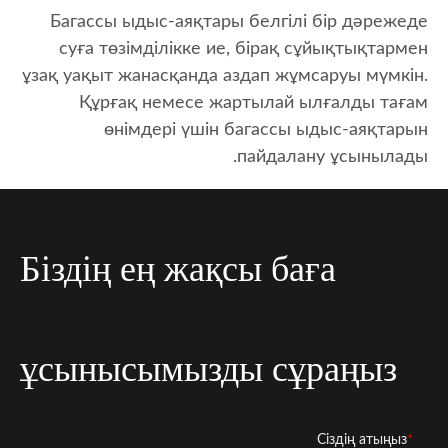
Багассы ыдыс-аяқтары белгілі бір дәрежеде
суға төзімділікке ие, бірақ сұйықтықтармен
ұзақ уақыт жанасқанда аздап жұмсаруы мүмкін.
Құрғақ немесе жартылай ылғалды тағам
өнімдері үшін багассы ыдыс-аяқтарын
пайдалану ұсынылады.
Біздің ең жақсы баға
ұсынысымызды сұраңыз
*
Сіздің атыңыз