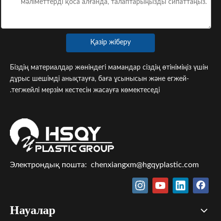
Қазір жіберу
Біздің материалдар жөніндегі мамандар сіздің өтініміңіз үшін
дұрыс шешімді анықтауға, баға ұсынысын және егжей-
тегжейлі мерзім кестесін жасауға көмектеседі.
Электрондық пошта:
chenxiangxm@hgqyplastic.com
Науалар