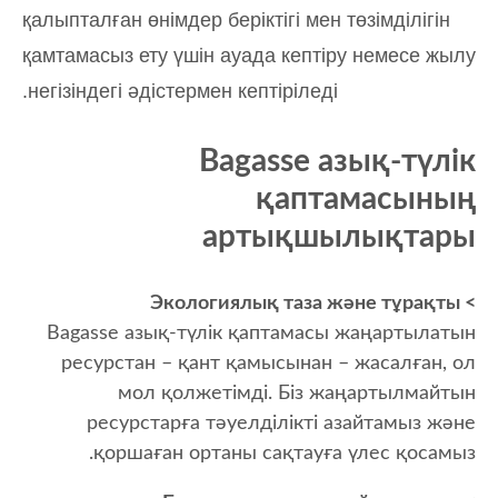
қалыпталған өнімдер беріктігі мен төзімділігін
қамтамасыз ету үшін ауада кептіру немесе жылу
негізіндегі әдістермен кептіріледі.
Bagasse азық-түлік
қаптамасының
артықшылықтары
> Экологиялық таза және тұрақты
Bagasse азық-түлік қаптамасы жаңартылатын
ресурстан – қант қамысынан – жасалған, ол
мол қолжетімді. Біз жаңартылмайтын
ресурстарға тәуелділікті азайтамыз және
қоршаған ортаны сақтауға үлес қосамыз.