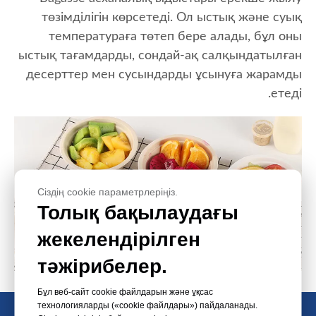
төзімділігін көрсетеді. Ол ыстық және суық
температураға төтеп бере алады, бұл оны
ыстық тағамдарды, сондай-ақ салқындатылған
десерттер мен сусындарды ұсынуға жарамды
етеді.
Сіздің cookie параметрлеріңіз.
Толық бақылаудағы
жекелендірілген
тәжірибелер.
Бұл веб-сайт cookie файлдарын және ұқсас
технологияларды («cookie файлдары») пайдаланады.