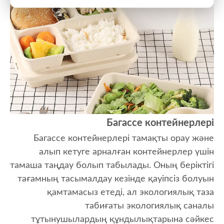
Багассе контейнерлері
Багассе контейнерлері тамақты орау және
алып кетуге арналған контейнерлер үшін
тамаша таңдау болып табылады. Оның беріктігі
тағамның тасымалдау кезінде қауіпсіз болуын
қамтамасыз етеді, ал экологиялық таза
табиғаты экологиялық саналы
тұтынушылардың құндылықтарына сәйкес