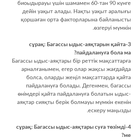
биоыдырауы үшін шамамен 60-тан 90 күнге
дейін уақыт алады. Нақты уақыт аралығы
қоршаған орта факторларына байланысты
өзгеруі мүмкін.
3-сұрақ: Багассы ыдыс-аяқтарын қайта
пайдалануға бола ма?
Багассы ыдыс-аяқтары бір реттік мақсаттарға
арналғанымен, егер олар жақсы жағдайда
болса, оларды жеңіл мақсаттарда қайта
пайдалануға болады. Дегенмен, багассы
өнімдері қайта пайдалануға болатын ыдыс-
аяқтар сияқты берік болмауы мүмкін екенін
ескеру маңызды.
4-сұрақ: Багассы ыдыс-аяқтары суға төзімді
ме?