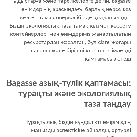
ыдыстарға және тәрелкелерге дейін, bagasse
өнімдерінің арасындағы барлық нәрсе кез
келген тамақ өнеркәсібінде қолданылады.
Біздің экологиялық таза тамақ қызмет көрсету
контейнерлері мен өнімдеріміз жаңартылатын
ресурстардан жасалған, бұл сізге жоғары
сапалы және бірінші класты өнімдерді
қамтамасыз етеді.
Bagasse азық-түлік қаптамасы:
тұрақты және экологиялық
таза таңдау
Тұрақтылық біздің күнделікті өміріміздің
маңызды аспектісіне айналды, әртүрлі