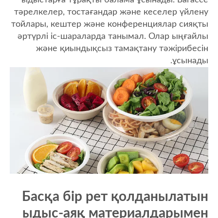
тәрелкелер, тостағандар және кеселер үйлену
тойлары, кештер және конференциялар сияқты
әртүрлі іс-шараларда танымал. Олар ыңғайлы
және қиындықсыз тамақтану тәжірибесін
ұсынады.
Басқа бір рет қолданылатын
ыдыс-аяқ материалдарымен