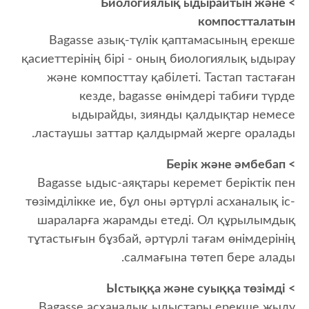
> Биологиялық ыдырайтын және
компостталатын
Bagasse азық-түлік қаптамасының ерекше
қасиеттерінің бірі - оның биологиялық ыдырау
және компосттау қабілеті. Тастап тастаған
кезде, bagasse өнімдері табиғи түрде
ыдырайды, зиянды қалдықтар немесе
ластаушы заттар қалдырмай жерге оралады.
> Берік және әмбебап
Bagasse ыдыс-аяқтары керемет беріктік пен
төзімділікке ие, бұл оны әртүрлі асханалық іс-
шараларға жарамды етеді. Ол құрылымдық
тұтастығын бұзбай, әртүрлі тағам өнімдерінің
салмағына төтеп бере алады.
> Ыстыққа және суыққа төзімді
Bagasse асханалық ыдыстары ерекше жылу