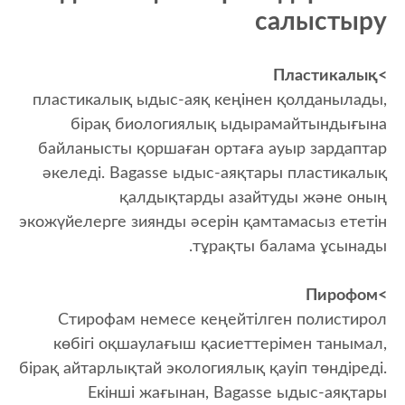
салыстыру
>Пластикалық
пластикалық ыдыс-аяқ кеңінен қолданылады,
бірақ биологиялық ыдырамайтындығына
байланысты қоршаған ортаға ауыр зардаптар
әкеледі. Bagasse ыдыс-аяқтары пластикалық
қалдықтарды азайтуды және оның
экожүйелерге зиянды әсерін қамтамасыз ететін
тұрақты балама ұсынады.
>Пирофом
Стирофам немесе кеңейтілген полистирол
көбігі оқшаулағыш қасиеттерімен танымал,
бірақ айтарлықтай экологиялық қауіп төндіреді.
Екінші жағынан, Bagasse ыдыс-аяқтары