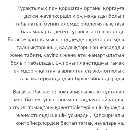
Тұрақтылық пен қоршаған ортаны қорғауға
деген жауапкершілік ең маңызды болып
табылатын бүгінгі әлемде экологиялық таза
баламаларға деген сұраныс артып келеді.
Багассе қант қамысын өңдеуден қалған өсімдік
талшықтарының қалдықтарынан жасалады
және табиғи, қауіпсіз және өте жаңартылатын
болып табылады. Бұл оны планетадағы тамақ
өнімдерін қаптауға арналған ең экологиялық
таза материалдардың біріне айналдырады.
Bagasse Packaging компаниясы жеке тұлғалар
мен бизнес үшін танымал таңдауға айналды,
әртүрлі тамақтану қажеттіліктері үшін тұрақты
және стильді шешім ұсынады. Қапсырмалы
контейнерлерден бастап тамақ науаларына,