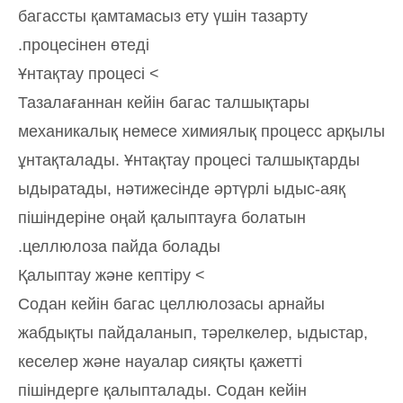
багассты қамтамасыз ету үшін тазарту
процесінен өтеді.
> Ұнтақтау процесі
Тазалағаннан кейін багас талшықтары
механикалық немесе химиялық процесс арқылы
ұнтақталады. Ұнтақтау процесі талшықтарды
ыдыратады, нәтижесінде әртүрлі ыдыс-аяқ
пішіндеріне оңай қалыптауға болатын
целлюлоза пайда болады.
> Қалыптау және кептіру
Содан кейін багас целлюлозасы арнайы
жабдықты пайдаланып, тәрелкелер, ыдыстар,
кеселер және науалар сияқты қажетті
пішіндерге қалыпталады. Содан кейін