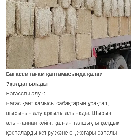
Багассе тағам қаптамасында қалай
қолданылады?
> Багассты алу
Багас қант қамысы сабақтарын ұсақтап,
шырынын алу арқылы алынады. Шырын
алынғаннан кейін, қалған талшықты қалдық
қоспаларды кетіру және ең жоғары сапалы