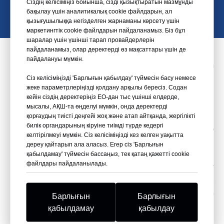
Сіздің келісіміңіз бойынша, сізді қызықтыратын мазмұнды
Сұрауыңызды бүгін жіберіңіз
бақылау үшін аналитикалық cookie файлдарын, ал
қызығушылыққа негізделген жарнаманы көрсету үшін
маркетингтік cookie файлдарын пайдаланамыз. Біз бұл
шаралар үшін үшінші тарап провайдерлерін
пайдаланамыз, олар деректерді өз мақсаттары үшін де
Багассе тағамдық
пайдалануы мүмкін.
қаптамасының түрлері
Сіз келісіміңізді 'Барлығын қабылдау' түймесін басу немесе
жеке параметрлеріңізді қолдану арқылы бересіз. Содан
кейін сіздің деректеріңіз ЕО-дан тыс үшінші елдерде,
мысалы, АҚШ-та өңделуі мүмкін, онда деректерді
Багассе науалары
қорғаудың тиісті деңгейі жоқ және атап айтқанда, жергілікті
билік органдарының кіруіне тиімді түрде кедергі
Мейрамханалар мен кафелер өздерінің
келтірілмеуі мүмкін. Сіз келісіміңізді кез келген уақытта
мейрамханаларында тамақтану және тамақты
дереу қайтарып ала аласыз. Егер сіз 'Барлығын
өзіңізбен бірге алып кету қызметтері үшін
қабылдамау' түймесін бассаңыз, тек қатаң қажетті cookie
файлдары пайдаланылады.
багассе асхана ыдыстарын тұрақты таңдау
ретінде жиі қолданады. Багассе науалары,
тәрелкелері, кеселер және контейнерлер
Барлығын
Барлығын
эстетика мен функционалдылыққа нұқсан
қабылдамау
қабылдау
келтірмей, экологиялық таза нұсқаны ұсынады.