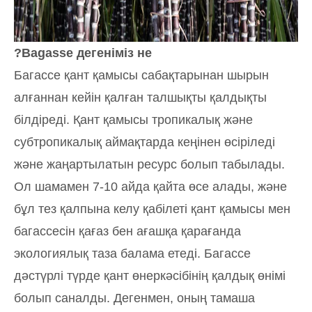
Bagasse дегеніміз не?
Багассе қант қамысы сабақтарынан шырын
алғаннан кейін қалған талшықты қалдықты
білдіреді. Қант қамысы тропикалық және
субтропикалық аймақтарда кеңінен өсіріледі
және жаңартылатын ресурс болып табылады.
Ол шамамен 7-10 айда қайта өсе алады, және
бұл тез қалпына келу қабілеті қант қамысы мен
багассесін қағаз бен ағашқа қарағанда
экологиялық таза балама етеді. Багассе
дәстүрлі түрде қант өнеркәсібінің қалдық өнімі
болып саналды. Дегенмен, оның тамаша