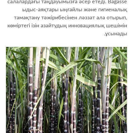
салалардағы таңдауымызға әсер етеді. Bagasse
ыдыс-аяқтары ыңғайлы және гигиеналық
тамақтану тәжірибесінен ләззат ала отырып,
көміртегі ізін азайтудың инновациялық шешімін
ұсынады.