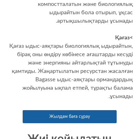
компостталатын және биологиялық
ыдырайтын бола отырып, ұқсас
артықшылықтарды ұсынады.
>Қағаз
Қағаз ыдыс-аяқтары биологиялық ыдырайтын,
бірақ оны өндіру көбінесе ағаштарды кесуді
және энергияны айтарлықтай тұтынуды
қамтиды. Жаңартылатын ресурстан жасалған
Bagasse ыдыс-аяқтары ормандардың
жойылуына ықпал етпей, тұрақты балама
ұсынады.
Жылдам баға сұрау