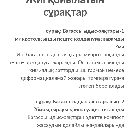
Жиі қойылатын
сұрақтар
1-сұрақ: Багассы ыдыс-аяқтары
микротолқынды пеште қолдануға жарамды
ма?
Иә, багассы ыдыс-аяқтары микротолқынды
пеште қолдануға жарамды. Ол тағамға зиянды
химиялық заттарды шығармай немесе
деформацияламай жоғары температураға
төтеп бере алады.
2-сұрақ: Багассы ыдыс-аяқтарының
биоыдырауы қанша уақытты алады?
Багассы ыдыс-аяқтары әдетте компост
жасаудың қолайлы жағдайларында