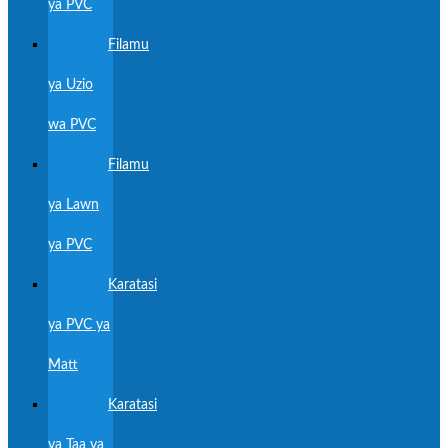
ya PVC
Filamu
ya Uzio
wa PVC
Filamu
ya Lawn
ya PVC
Karatasi
ya PVC ya
Matt
Karatasi
ya Taa ya