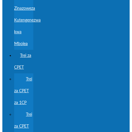
Zinazoweza
Kutengenezwa
kwa
Mbolea
Trei za
CPET
Trei
za CPET
za 1CP
Trei
za CPET