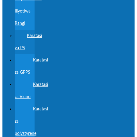
Iliyotiwa
Rangi
Karatasi
ya PS
Karatasi
za GPPS
Karatasi
za Viuno
Karatasi
za
polystyrene