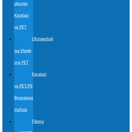
ukungu
Karatasi
ya PET
Ufungashaji
wa Vipele
vya PET
Karatasi
ya PET/PE
iliyopakwa
mafuta
Filamu