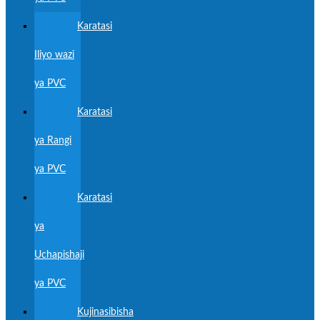
Karatasi
Iliyo wazi
ya PVC
Karatasi
ya Rangi
ya PVC
Karatasi
ya
Uchapishaji
ya PVC
Kujinasibisha