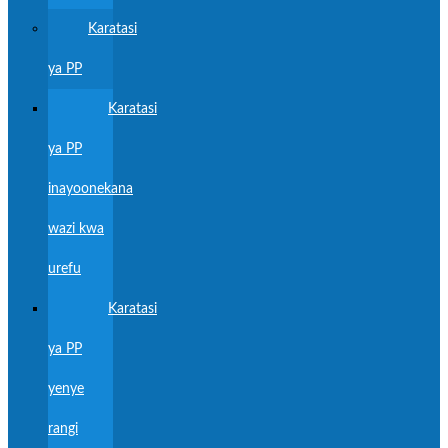
Karatasi
ya PP
Karatasi
ya PP
inayoonekana
wazi kwa
urefu
Karatasi
ya PP
yenye
rangi