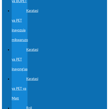
ya BOPET
Karatasi
ya PET
inayozuia
mikwaruzo
Karatasi
ya PET
inayong'aa
Karatasi
ya PET ya
Matt
Roli