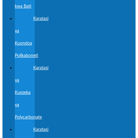
kwa Bati
Karatasi
ya
Kuondoa
Polikaboneti
Karatasi
ya
Kuezeka
ya
Polycarbonate
Karatasi