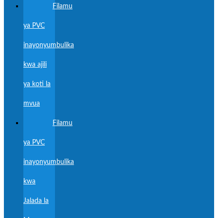
Filamu
ya PVC
inayonyumbulika
kwa ajili
ya koti la
mvua
Filamu
ya PVC
inayonyumbulika
kwa
Jalada la