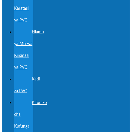
Karatasi
ya PVC
Filamu
ya Mti wa
Krismasi
ya PVC
Kadi
za PVC
Kifuniko
cha
Kufunga