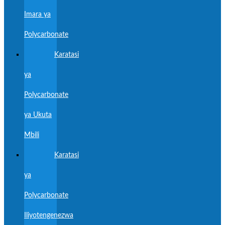
Imara ya
Polycarbonate
Karatasi
ya
Polycarbonate
ya Ukuta
Mbili
Karatasi
ya
Polycarbonate
Iliyotengenezwa