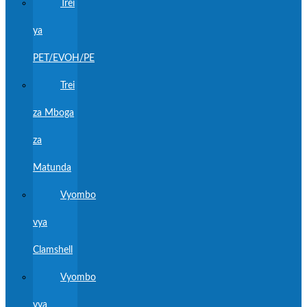
Trei
ya
PET/EVOH/PE
Trei
za Mboga
za
Matunda
Vyombo
vya
Clamshell
Vyombo
vya