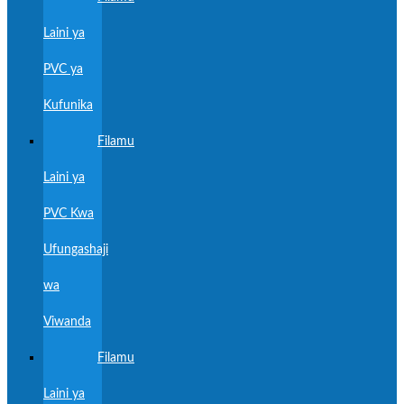
Laini ya
PVC ya
Kufunika
Filamu
Laini ya
PVC Kwa
Ufungashaji
wa
Viwanda
Filamu
Laini ya