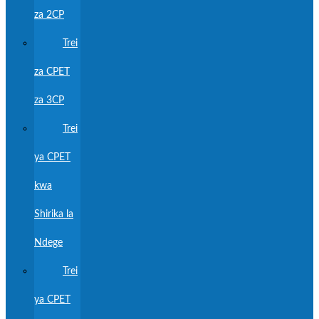
za 2CP
Trei
za CPET
za 3CP
Trei
ya CPET
kwa
Shirika la
Ndege
Trei
ya CPET