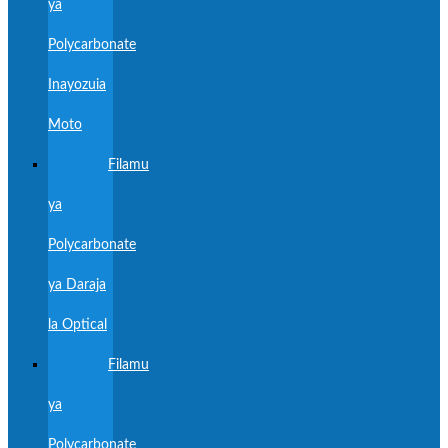
ya
Polycarbonate
Inayozuia
Moto
Filamu
ya
Polycarbonate
ya Daraja
la Optical
Filamu
ya
Polycarbonate