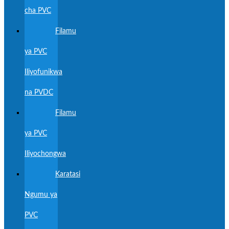
cha PVC
Filamu
ya PVC
Iliyofunikwa
na PVDC
Filamu
ya PVC
Iliyochongwa
Karatasi
Ngumu ya
PVC