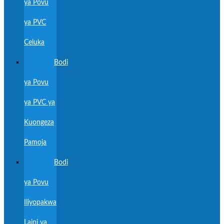
ya Povu
ya PVC
Celuka
Bodi
ya Povu
ya PVC ya
Kuongeza
Pamoja
Bodi
ya Povu
Iliyopakwa
Laini ya