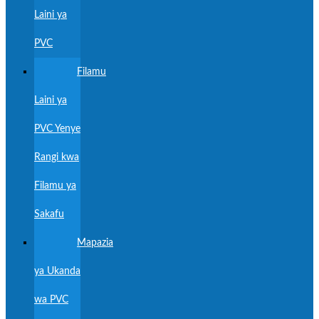
Laini ya
PVC
Filamu
Laini ya
PVC Yenye
Rangi kwa
Filamu ya
Sakafu
Mapazia
ya Ukanda
wa PVC