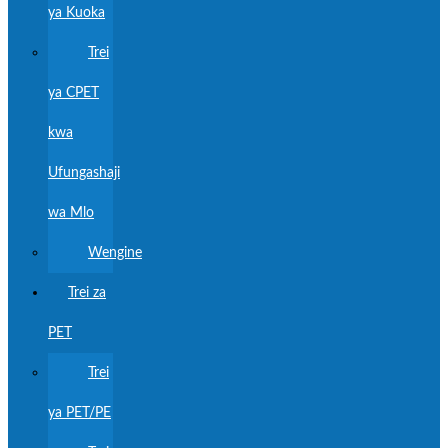
ya Kuoka
Trei
ya CPET
kwa
Ufungashaji
wa Mlo
Wengine
Trei za
PET
Trei
ya PET/PE