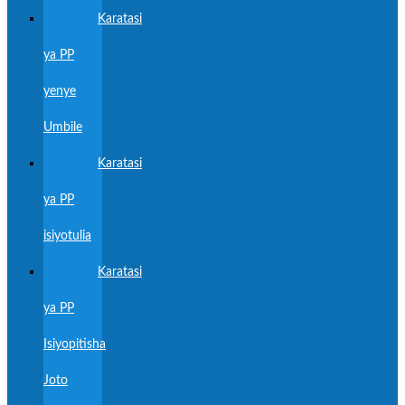
Karatasi
ya PP
yenye
Umbile
Karatasi
ya PP
isiyotulia
Karatasi
ya PP
Isiyopitisha
Joto