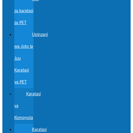
za karatasi
za PET
Upinzani
wa Joto la
Juu
Karatasi
ya PET
Karatasi
ya
Kompyuta
Karatasi