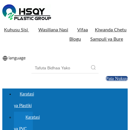
Kuhusu Sisi
Wasiliana Nasi
Vifaa
Kiwanda Chetu
Blogu
Sampuli ya Bure
Pata Nukuu
Karatasi
ya Plastiki
Karatasi
ya PVC