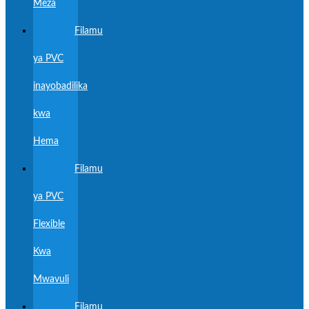
Meza
Filamu
ya PVC
inayobadilika
kwa
Hema
Filamu
ya PVC
Flexible
Kwa
Mwavuli
Filamu