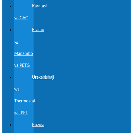
Karatasi
ya GAG
Filamu
ya
Mapambo
ya PETG
Urekebishaji
wa
Thermostat
wa PET
Kuzuia