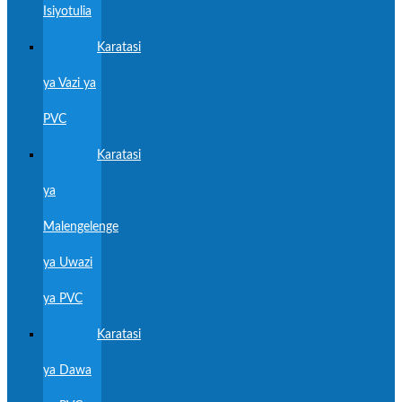
Isiyotulia
Karatasi
ya Vazi ya
PVC
Karatasi
ya
Malengelenge
ya Uwazi
ya PVC
Karatasi
ya Dawa