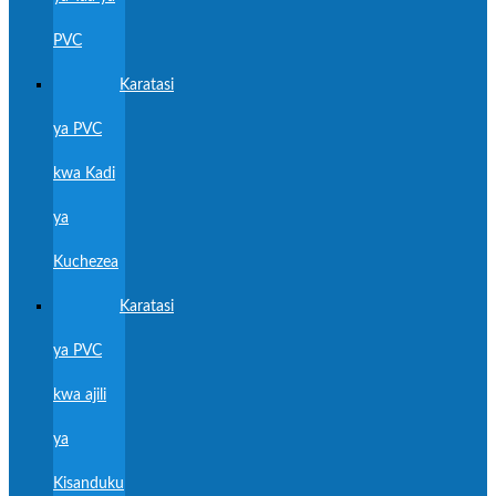
PVC
Karatasi
ya PVC
kwa Kadi
ya
Kuchezea
Karatasi
ya PVC
kwa ajili
ya
Kisanduku