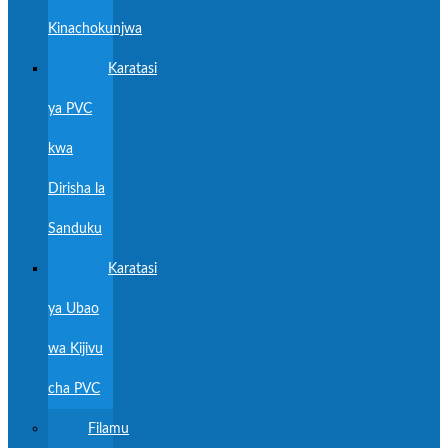
Kinachokunjwa
Karatasi
ya PVC
kwa
Dirisha la
Sanduku
Karatasi
ya Ubao
wa Kijivu
cha PVC
Filamu