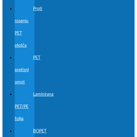
Proti
rosenju
PET
plošča
PET
pretisni
omot
Laminirana
PET/PE
folija
BOPET