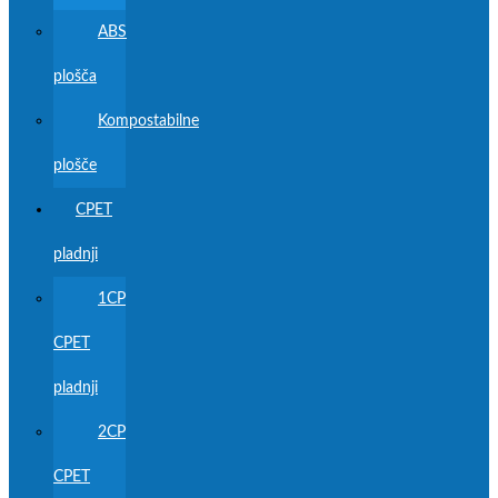
ABS
plošča
Kompostabilne
plošče
CPET
pladnji
1CP
CPET
pladnji
2CP
CPET