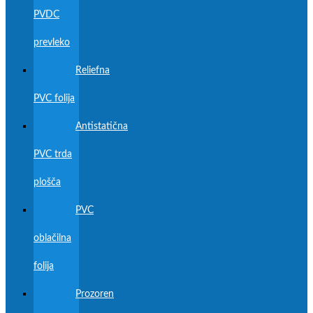
PVDC
prevleko
Reliefna
PVC folija
Antistatična
PVC trda
plošča
PVC
oblačilna
folija
Prozoren