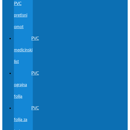
PVC
pretisni
omot
PVC
medicinski
list
PVC
ograjna
folija
PVC
folija za