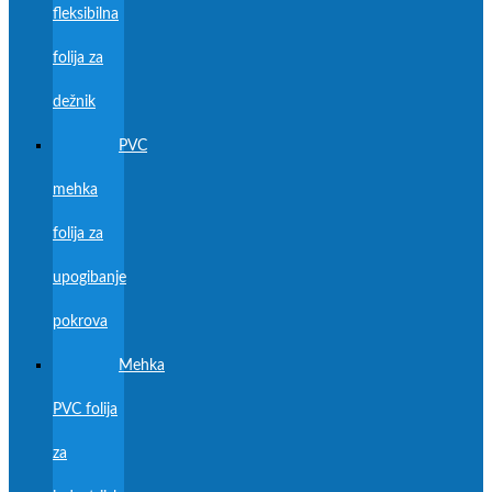
fleksibilna
folija za
dežnik
PVC
mehka
folija za
upogibanje
pokrova
Mehka
PVC folija
za