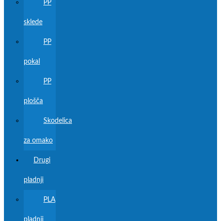
PP
sklede
PP
pokal
PP
plošča
Skodelica
za omako
Drugi
pladnji
PLA
pladnji