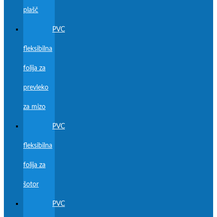
plašč
PVC
fleksibilna
folija za
prevleko
za mizo
PVC
fleksibilna
folija za
šotor
PVC