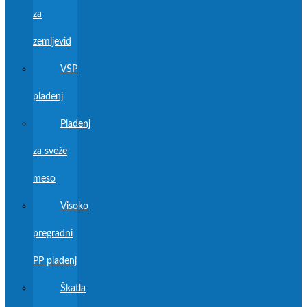
za
zemljevid
VSP
pladenj
Pladenj
za sveže
meso
Visoko
pregradni
PP pladenj
Škatla