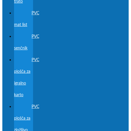
trato
PVC
mat list
PVC
senčnik
PVC
plošča za
igralno
karto
PVC
plošča za
zložljivo