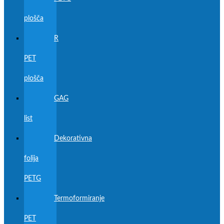
plošča
R
PET
plošča
GAG
list
Dekorativna
folija
PETG
Termoformiranje
PET