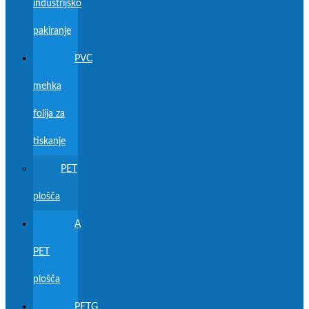
industrijsko
pakiranje
PVC
mehka
folija za
tiskanje
PET
plošča
A
PET
plošča
PETG