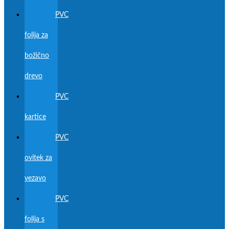
PVC
folija za
božično
drevo
PVC
kartice
PVC
ovitek za
vezavo
PVC
folija s