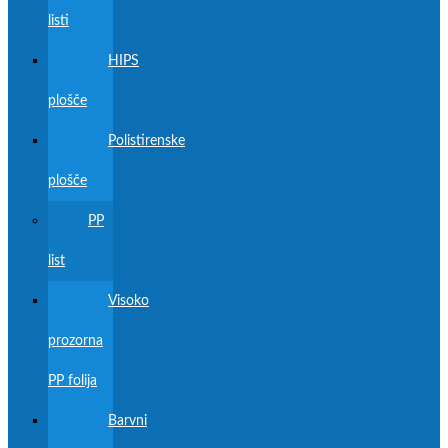
listi
HIPS
plošče
Polistirenske
plošče
PP
list
Visoko
prozorna
PP folija
Barvni