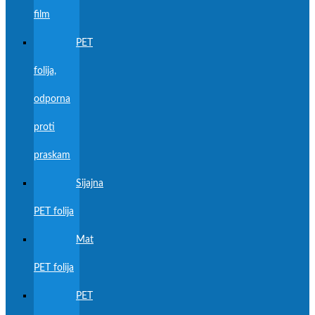
film
PET
folija,
odporna
proti
praskam
Sijajna
PET folija
Mat
PET folija
PET