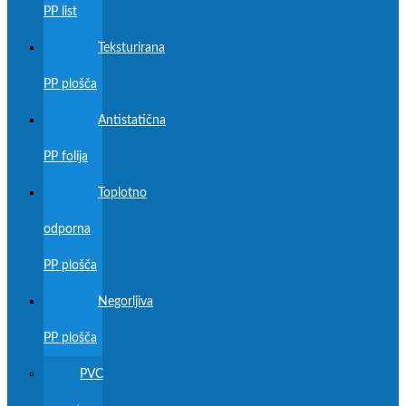
PP list
Teksturirana
PP plošča
Antistatična
PP folija
Toplotno
odporna
PP plošča
Negorljiva
PP plošča
PVC