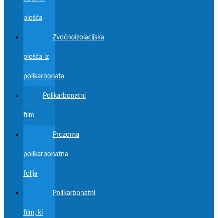
plošča
Zvočnoizolacijska
plošča iz
polikarbonata
Polikarbonatni
film
Prozorna
polikarbonatna
folija
Polikarbonatni
film, ki