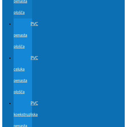
penasta
plošča
PVC
penasta
plošča
PVC
celuka
penasta
plošča
PVC
koekstruzijska
penasta