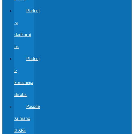
Pladenj
za
sladkorni
trs
Pladenj
iz
koruznega
škroba
Posode
za hrano
iz XPS