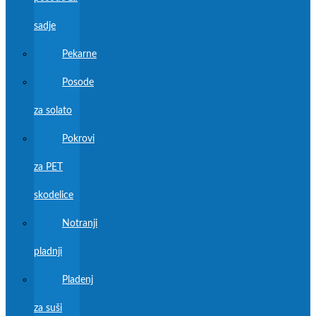
sadje
Pekarne
Posode
za solato
Pokrovi
za PET
skodelice
Notranji
pladnji
Pladenj
za suši