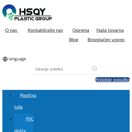
O nas
Kontaktirajte nas
Oprema
Naša tovarna
Blog
Brezplačen vzorec
Pridobite ponudbo
Plastična
folija
PVC
plošča