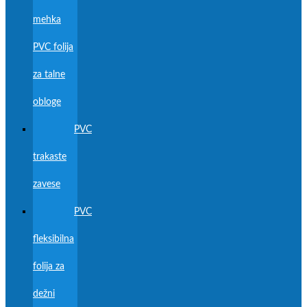
mehka
PVC folija
za talne
obloge
PVC
trakaste
zavese
PVC
fleksibilna
folija za
dežni