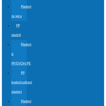
Pladenj
za jajca
PP
pladnji
Pladenj
iz
PP/EVOH/PE
PP
koekstrudirani
pladenj
Pladenj