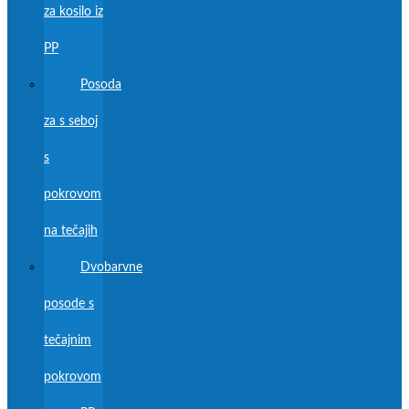
za kosilo iz
PP
Posoda
za s seboj
s
pokrovom
na tečajih
Dvobarvne
posode s
tečajnim
pokrovom