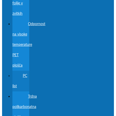
folije v
zvitkih
Odpornost
na visoke
temperature
PET
plošča
PC
list
Trdna
polikarbonatna