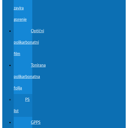
zavira
gorenje
Optični
polikarbonatni
film
Tonirana
polikarbonatna
folija
PS
list
GPPS