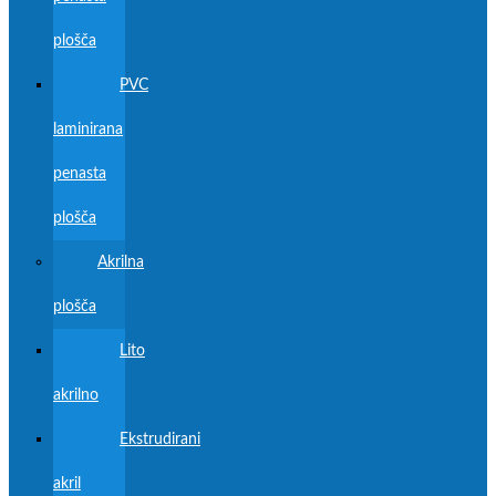
plošča
PVC
laminirana
penasta
plošča
Akrilna
plošča
Lito
akrilno
Ekstrudirani
akril