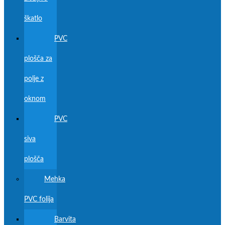
škatlo
PVC
plošča za
polje z
oknom
PVC
siva
plošča
Mehka
PVC folija
Barvita