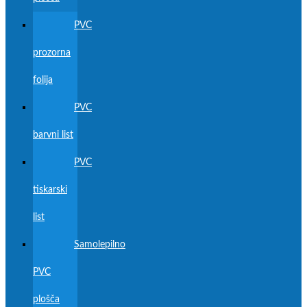
PVC
prozorna
folija
PVC
barvni list
PVC
tiskarski
list
Samolepilno
PVC
plošča