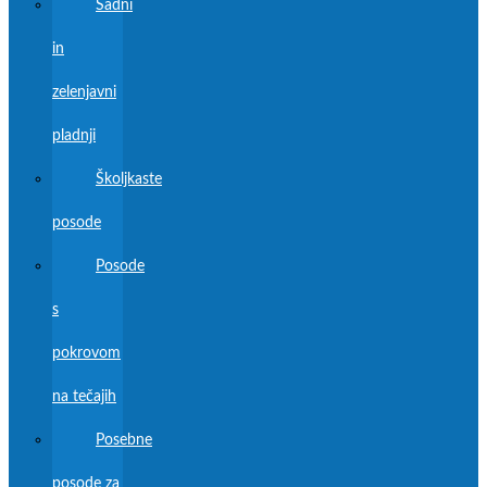
Sadni
in
zelenjavni
pladnji
Školjkaste
posode
Posode
s
pokrovom
na tečajih
Posebne
posode za