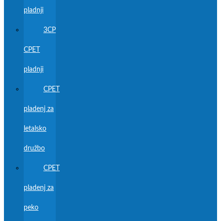
pladnji
3CP
CPET
pladnji
CPET
pladenj za
letalsko
družbo
CPET
pladenj za
peko