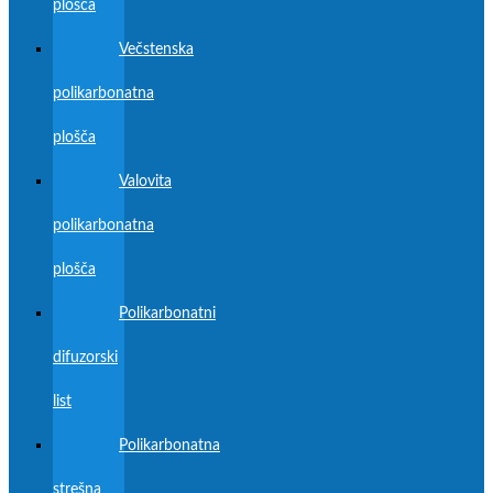
plošča
Večstenska
polikarbonatna
plošča
Valovita
polikarbonatna
plošča
Polikarbonatni
difuzorski
list
Polikarbonatna
strešna