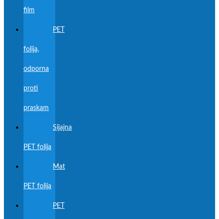
film
PET
folija,
odporna
proti
praskam
Sijajna
PET folija
Mat
PET folija
PET