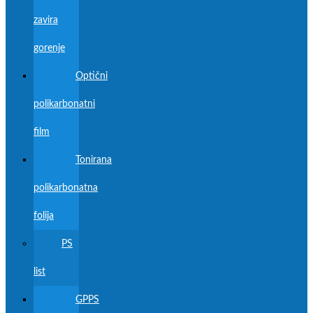
zavira
gorenje
Optični
polikarbonatni
film
Tonirana
polikarbonatna
folija
PS
list
GPPS