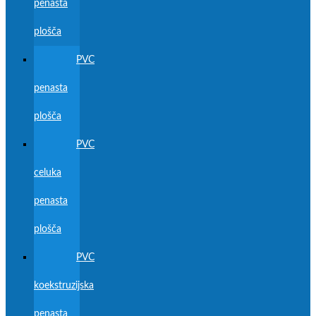
penasta
plošča
PVC
penasta
plošča
PVC
celuka
penasta
plošča
PVC
koekstruzijska
penasta