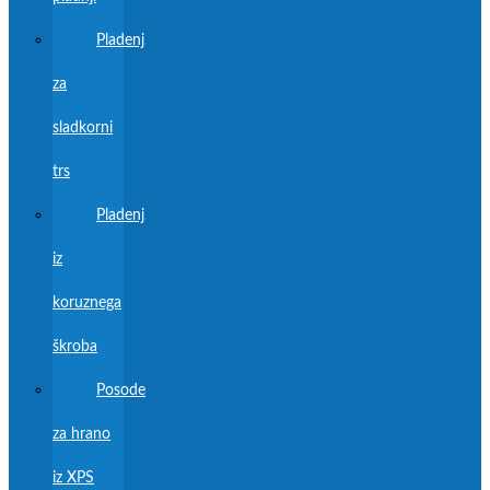
Pladenj
za
sladkorni
trs
Pladenj
iz
koruznega
škroba
Posode
za hrano
iz XPS