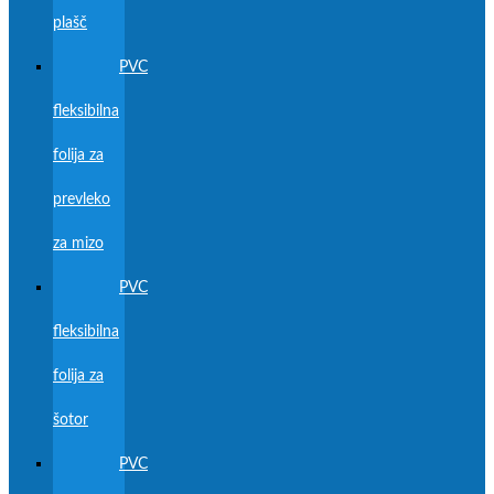
plašč
PVC
fleksibilna
folija za
prevleko
za mizo
PVC
fleksibilna
folija za
šotor
PVC