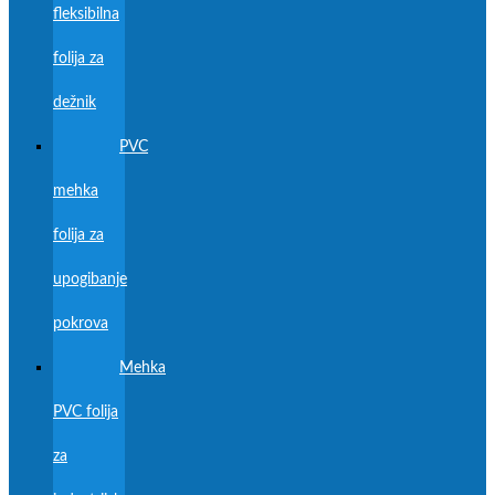
fleksibilna
folija za
dežnik
PVC
mehka
folija za
upogibanje
pokrova
Mehka
PVC folija
za