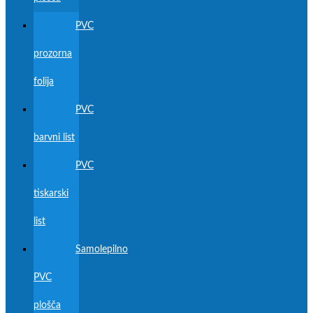
PVC
prozorna
folija
PVC
barvni list
PVC
tiskarski
list
Samolepilno
PVC
plošča