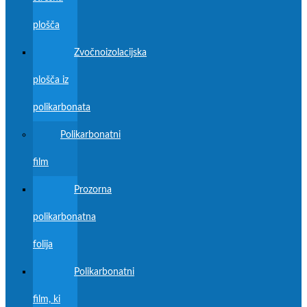
plošča
Zvočnoizolacijska
plošča iz
polikarbonata
Polikarbonatni
film
Prozorna
polikarbonatna
folija
Polikarbonatni
film, ki