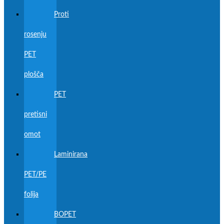
Proti
rosenju
PET
plošča
PET
pretisni
omot
Laminirana
PET/PE
folija
BOPET