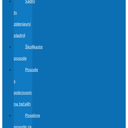
Sadni
in
zelenjavni
pladnji
Školjkaste
posode
Posode
s
pokrovom
na tečajih
Posebne
posode za