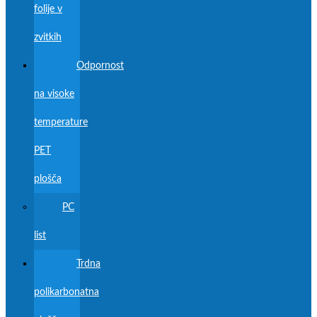
folije v
zvitkih
Odpornost
na visoke
temperature
PET
plošča
PC
list
Trdna
polikarbonatna