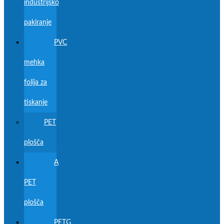
industrijsko
pakiranje
PVC
mehka
folija za
tiskanje
PET
plošča
A
PET
plošča
PETG