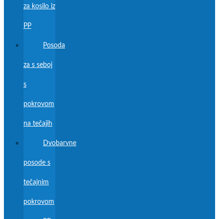
za kosilo iz
PP
Posoda
za s seboj
s
pokrovom
na tečajih
Dvobarvne
posode s
tečajnim
pokrovom