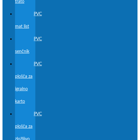
trato
PVC
mat list
PVC
senčnik
PVC
plošča za
igralno
karto
PVC
plošča za
zložljivo