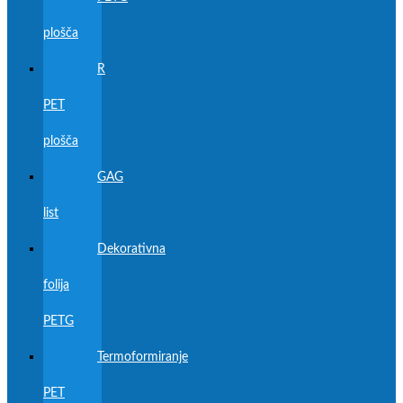
plošča
R
PET
plošča
GAG
list
Dekorativna
folija
PETG
Termoformiranje
PET