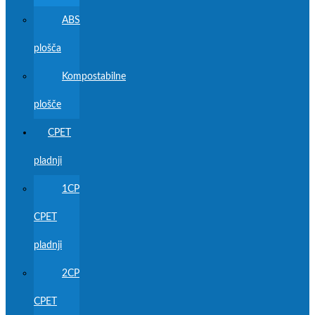
ABS
plošča
Kompostabilne
plošče
CPET
pladnji
1CP
CPET
pladnji
2CP
CPET