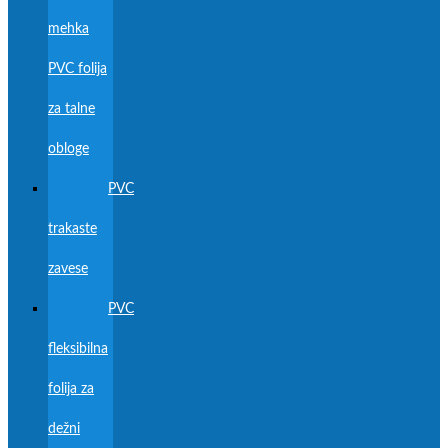
mehka
PVC folija
za talne
obloge
PVC
trakaste
zavese
PVC
fleksibilna
folija za
dežni