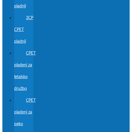
pladnji
3CP
CPET
pladnji
CPET
pladenj za
letalsko
družbo
CPET
pladenj za
peko