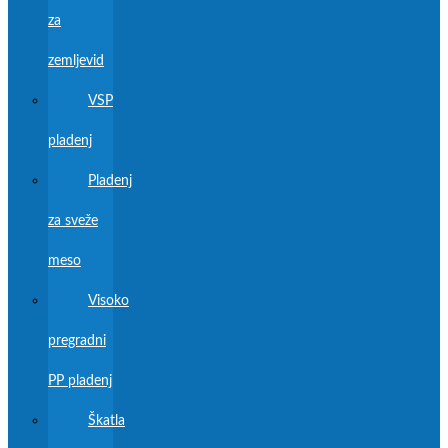
za
zemljevid
VSP
pladenj
Pladenj
za sveže
meso
Visoko
pregradni
PP pladenj
Škatla