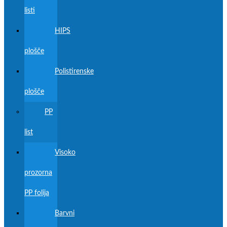
listi
HIPS
plošče
Polistirenske
plošče
PP
list
Visoko
prozorna
PP folija
Barvni