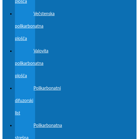
plošča
Večstenska
polikarbonatna
plošča
Valovita
polikarbonatna
plošča
Polikarbonatni
difuzorski
list
Polikarbonatna
strešna