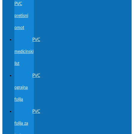
PVC
pretisni
omot
PVC
medicinski
list
PVC
ograjna
folija
PVC
folija za