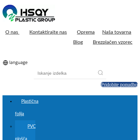
O nas
Kontaktirajte nas
Oprema
Naša tovarna
Blog
Brezplačen vzorec
Pridobite ponudbo
Plastična
folija
PVC
plošča