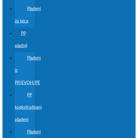
Pladenj
za jajca
PP
pladnji
Pladenj
iz
PP/EVOH/PE
PP
koekstrudirani
pladenj
Pladenj