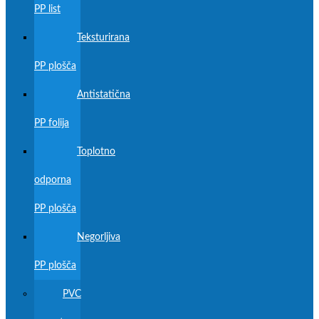
PP list
Teksturirana
PP plošča
Antistatična
PP folija
Toplotno
odporna
PP plošča
Negorljiva
PP plošča
PVC