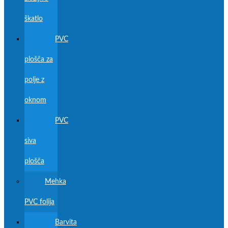
škatlo
PVC
plošča za
polje z
oknom
PVC
siva
plošča
Mehka
PVC folija
Barvita