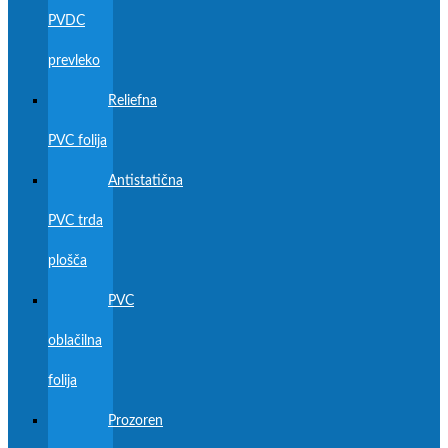
PVDC
prevleko
Reliefna
PVC folija
Antistatična
PVC trda
plošča
PVC
oblačilna
folija
Prozoren