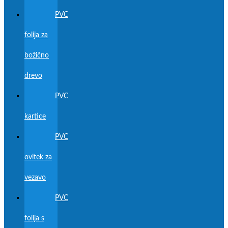
PVC
folija za
božično
drevo
PVC
kartice
PVC
ovitek za
vezavo
PVC
folija s