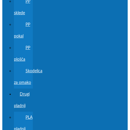
PP
sklede
PP
pokal
PP
plošča
Skodelica
za omako
Drugi
pladnji
PLA
pladnji