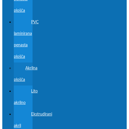
plošča
PVC
laminirana
penasta
plošča
Akrilna
plošča
Lito
akrilno
Ekstrudirani
akril