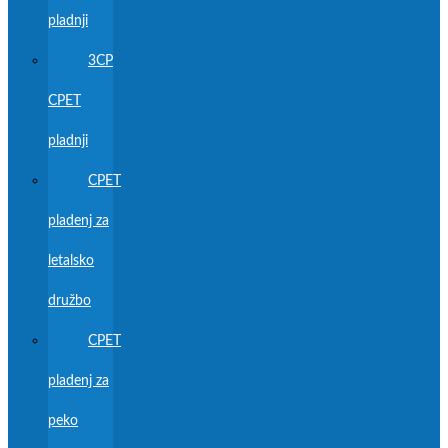
pladnji
3CP
CPET
pladnji
CPET
pladenj za
letalsko
družbo
CPET
pladenj za
peko