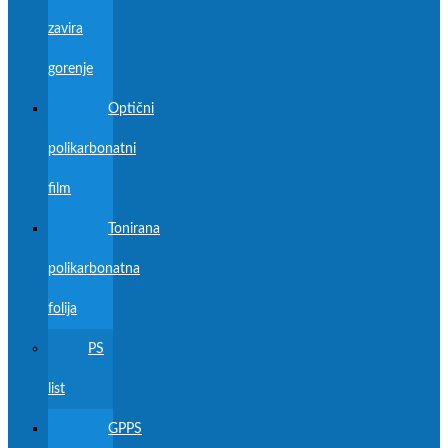
zavira
gorenje
Optični
polikarbonatni
film
Tonirana
polikarbonatna
folija
PS
list
GPPS