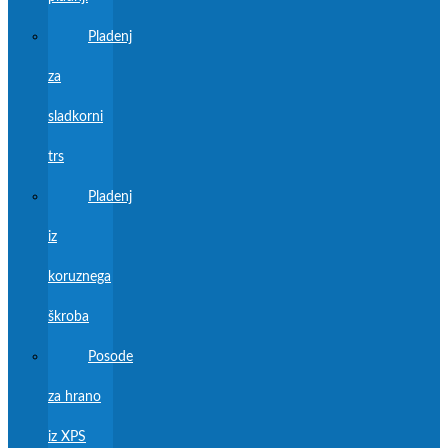
Pladenj
za
sladkorni
trs
Pladenj
iz
koruznega
škroba
Posode
za hrano
iz XPS