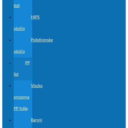
listi
HIPS
plošče
Polistirenske
plošče
PP
list
Visoko
prozorna
PP folija
Barvni