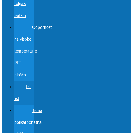
folije v
zvitkih
Odpornost
na visoke
temperature
PET
plošča
PC
list
Trdna
polikarbonatna