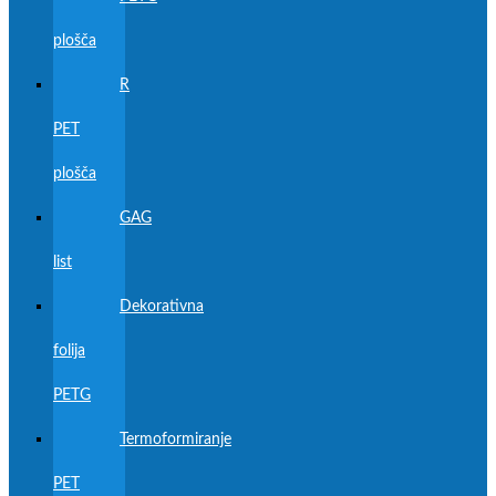
plošča
R
PET
plošča
GAG
list
Dekorativna
folija
PETG
Termoformiranje
PET