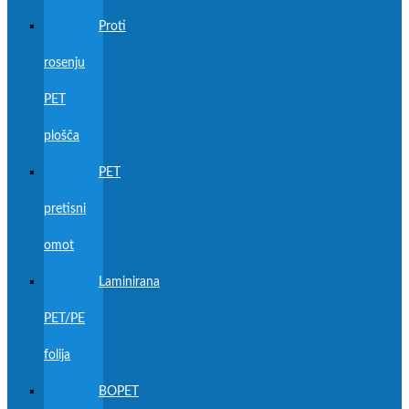
Proti
rosenju
PET
plošča
PET
pretisni
omot
Laminirana
PET/PE
folija
BOPET