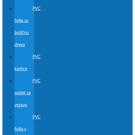
PVC
folija za
božično
drevo
PVC
kartice
PVC
ovitek za
vezavo
PVC
folija s