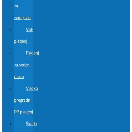
za
zemljevid
VSP
pladenj
Pladenj
za sveže
meso
Visoko
pregradni
PP pladenj
Škatla