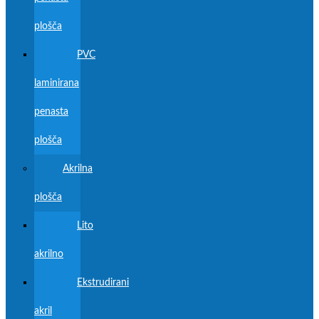
plošča
PVC
laminirana
penasta
plošča
Akrilna
plošča
Lito
akrilno
Ekstrudirani
akril