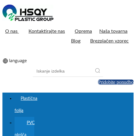
O nas
Kontaktirajte nas
Oprema
Naša tovarna
Blog
Brezplačen vzorec
Pridobite ponudbo
Plastična
folija
PVC
plošča