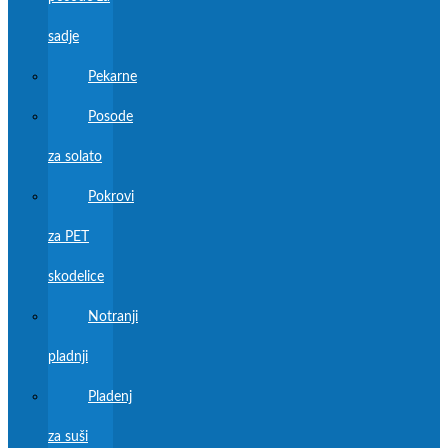
sadje
Pekarne
Posode
za solato
Pokrovi
za PET
skodelice
Notranji
pladnji
Pladenj
za suši