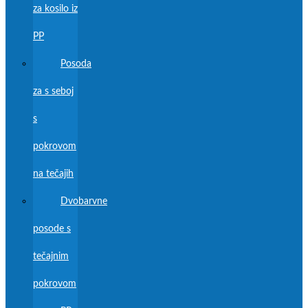
za kosilo iz
PP
Posoda
za s seboj
s
pokrovom
na tečajih
Dvobarvne
posode s
tečajnim
pokrovom