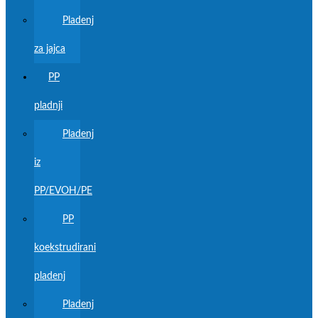
Pladenj
za jajca
PP
pladnji
Pladenj
iz
PP/EVOH/PE
PP
koekstrudirani
pladenj
Pladenj