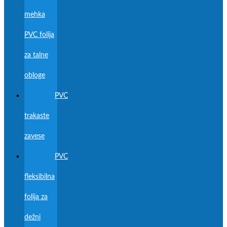
mehka
PVC folija
za talne
obloge
PVC
trakaste
zavese
PVC
fleksibilna
folija za
dežni