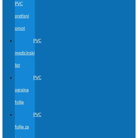
PVC
pretisni
omot
PVC
medicinski
list
PVC
ograjna
folija
PVC
folija za