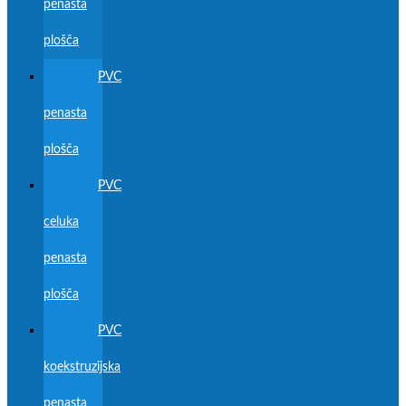
penasta
plošča
PVC
penasta
plošča
PVC
celuka
penasta
plošča
PVC
koekstruzijska
penasta