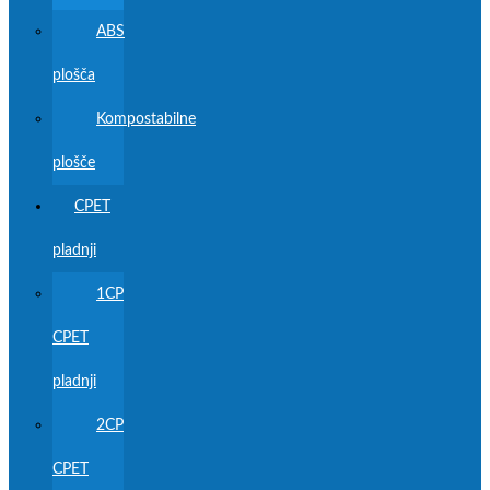
ABS
plošča
Kompostabilne
plošče
CPET
pladnji
1CP
CPET
pladnji
2CP
CPET