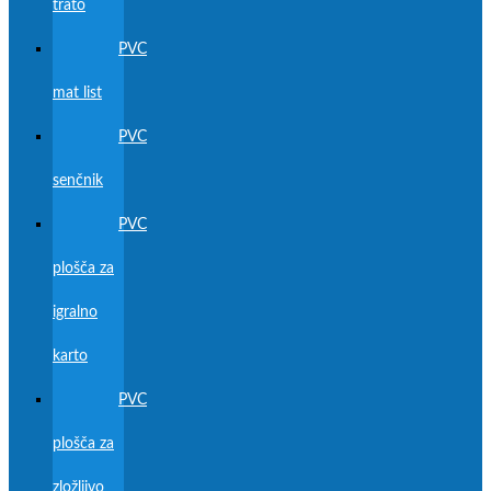
trato
PVC
mat list
PVC
senčnik
PVC
plošča za
igralno
karto
PVC
plošča za
zložljivo