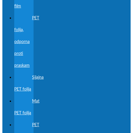
film
PET
folija,
odporna
proti
praskam
Sijajna
PET folija
Mat
PET folija
PET