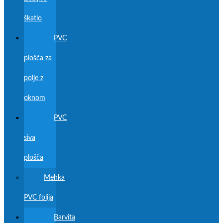
škatlo
PVC
plošča za
polje z
oknom
PVC
siva
plošča
Mehka
PVC folija
Barvita