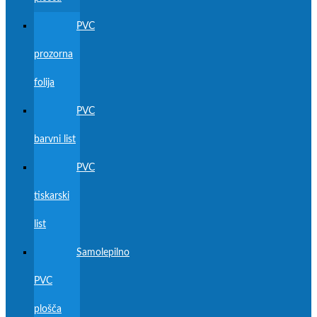
PVC
prozorna
folija
PVC
barvni list
PVC
tiskarski
list
Samolepilno
PVC
plošča