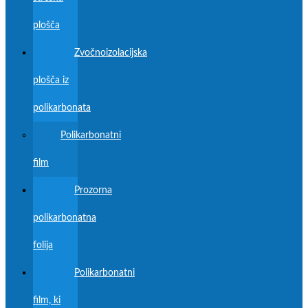
plošča
Zvočnoizolacijska
plošča iz
polikarbonata
Polikarbonatni
film
Prozorna
polikarbonatna
folija
Polikarbonatni
film, ki