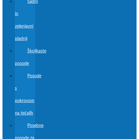
Sadni
in
zelenjavni
pladnji
Školjkaste
posode
Posode
s
pokrovom
na tečajih
Posebne
posode za