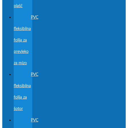
plašč
PVC
fleksibilna
folija za
prevleko
za mizo
PVC
fleksibilna
folija za
šotor
PVC