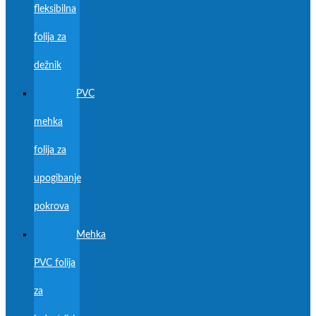
fleksibilna
folija za
dežnik
PVC
mehka
folija za
upogibanje
pokrova
Mehka
PVC folija
za