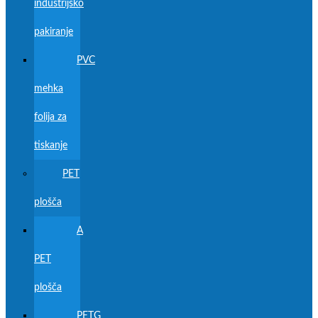
industrijsko
pakiranje
PVC
mehka
folija za
tiskanje
PET
plošča
A
PET
plošča
PETG