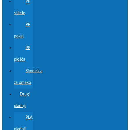
PP
sklede
PP
pokal
PP
plošča
Skodelica
za omako
Drugi
pladnji
PLA
pladnji