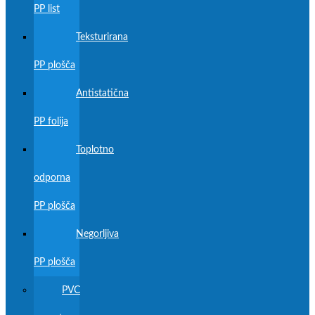
PP list
Teksturirana
PP plošča
Antistatična
PP folija
Toplotno
odporna
PP plošča
Negorljiva
PP plošča
PVC