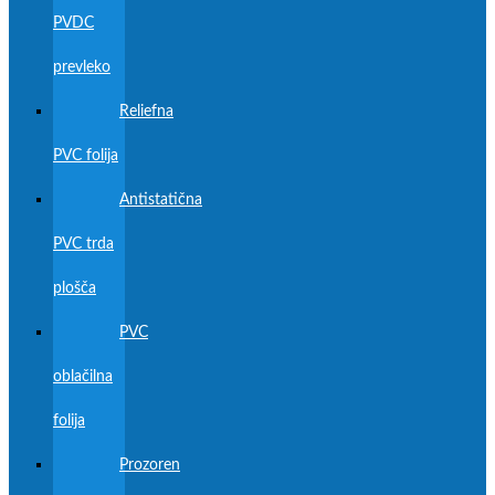
PVDC
prevleko
Reliefna
PVC folija
Antistatična
PVC trda
plošča
PVC
oblačilna
folija
Prozoren