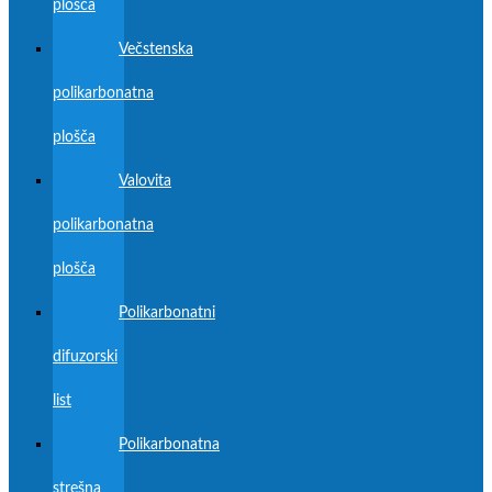
plošča
Večstenska
polikarbonatna
plošča
Valovita
polikarbonatna
plošča
Polikarbonatni
difuzorski
list
Polikarbonatna
strešna