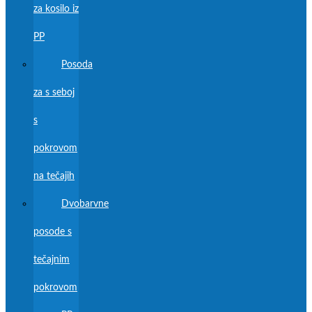
za kosilo iz
PP
Posoda
za s seboj
s
pokrovom
na tečajih
Dvobarvne
posode s
tečajnim
pokrovom