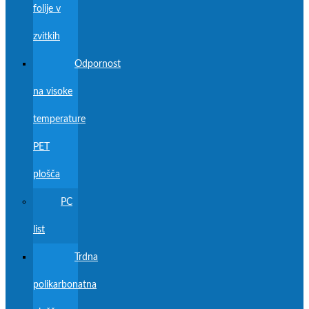
folije v
zvitkih
Odpornost
na visoke
temperature
PET
plošča
PC
list
Trdna
polikarbonatna