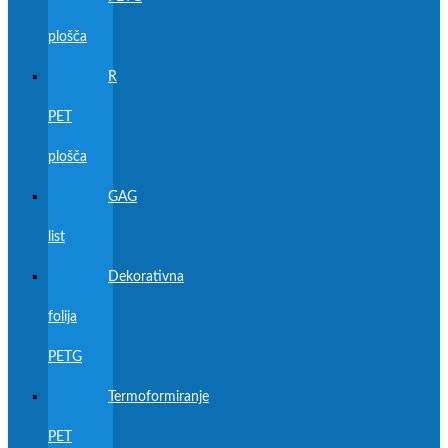
plošča
R
PET
plošča
GAG
list
Dekorativna
folija
PETG
Termoformiranje
PET