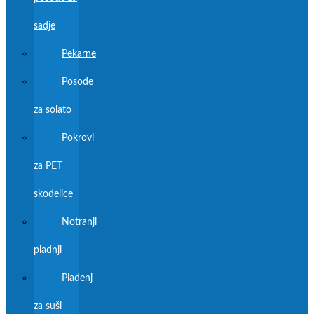
sadje
Pekarne
Posode
za solato
Pokrovi
za PET
skodelice
Notranji
pladnji
Pladenj
za suši