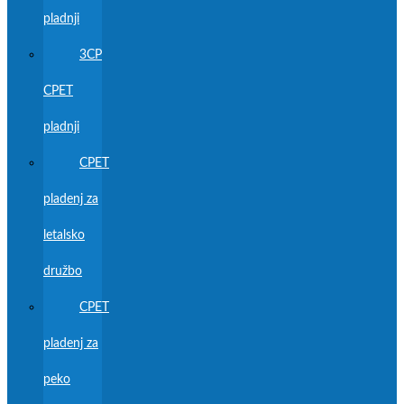
pladnji
3CP
CPET
pladnji
CPET
pladenj za
letalsko
družbo
CPET
pladenj za
peko