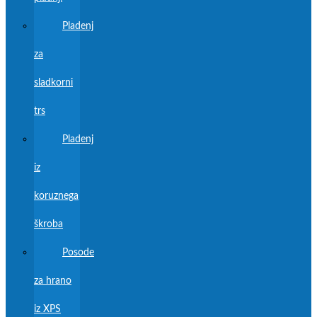
Pladenj
za
sladkorni
trs
Pladenj
iz
koruznega
škroba
Posode
za hrano
iz XPS