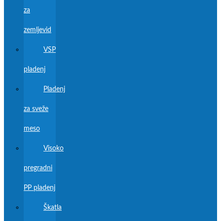
za
zemljevid
VSP
pladenj
Pladenj
za sveže
meso
Visoko
pregradni
PP pladenj
Škatla