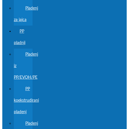
Pladenj
za jajca
PP
pladnji
Pladenj
iz
PP/EVOH/PE
PP
koekstrudirani
pladenj
Pladenj