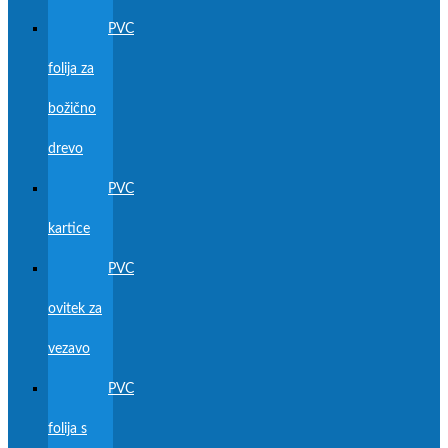
PVC
folija za
božično
drevo
PVC
kartice
PVC
ovitek za
vezavo
PVC
folija s