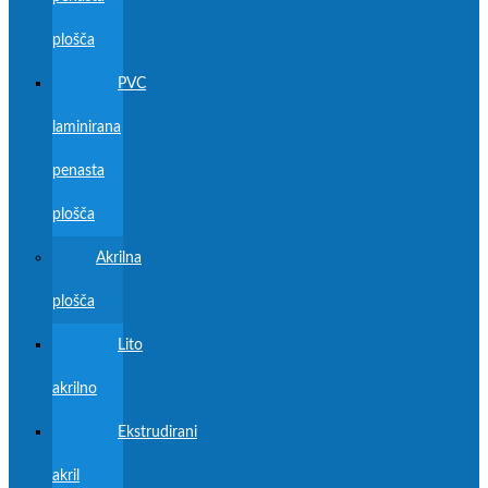
plošča
PVC
laminirana
penasta
plošča
Akrilna
plošča
Lito
akrilno
Ekstrudirani
akril