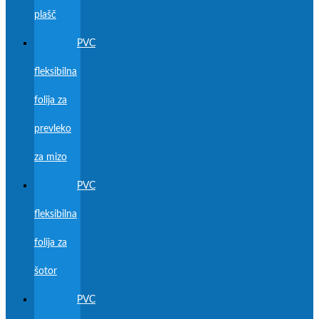
plašč
PVC
fleksibilna
folija za
prevleko
za mizo
PVC
fleksibilna
folija za
šotor
PVC