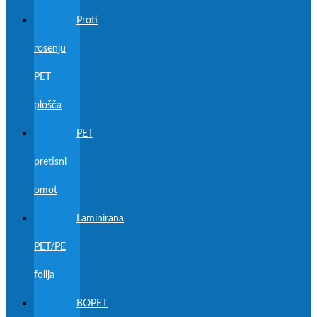
Proti
rosenju
PET
plošča
PET
pretisni
omot
Laminirana
PET/PE
folija
BOPET