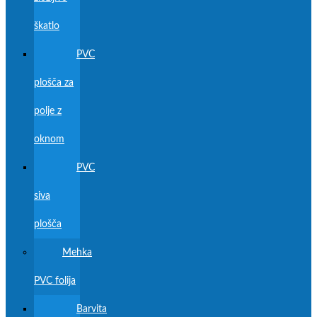
škatlo
PVC
plošča za
polje z
oknom
PVC
siva
plošča
Mehka
PVC folija
Barvita