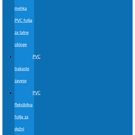
mehka
PVC folija
za talne
obloge
PVC
trakaste
zavese
PVC
fleksibilna
folija za
dežni