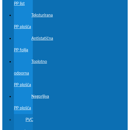
PP list
Teksturirana
PP plošča
Antistatična
PP folija
Toplotno
odporna
PP plošča
Negorljiva
PP plošča
PVC