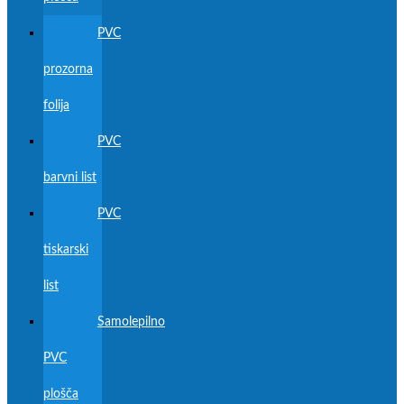
PVC
prozorna
folija
PVC
barvni list
PVC
tiskarski
list
Samolepilno
PVC
plošča