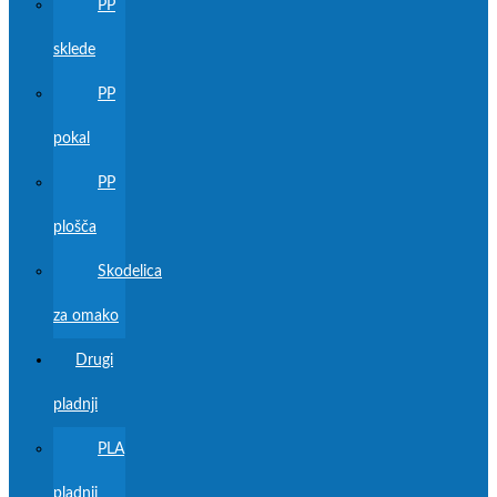
PP
sklede
PP
pokal
PP
plošča
Skodelica
za omako
Drugi
pladnji
PLA
pladnji