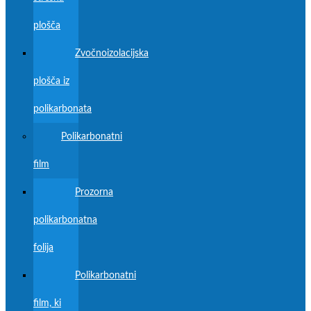
plošča
Zvočnoizolacijska
plošča iz
polikarbonata
Polikarbonatni
film
Prozorna
polikarbonatna
folija
Polikarbonatni
film, ki