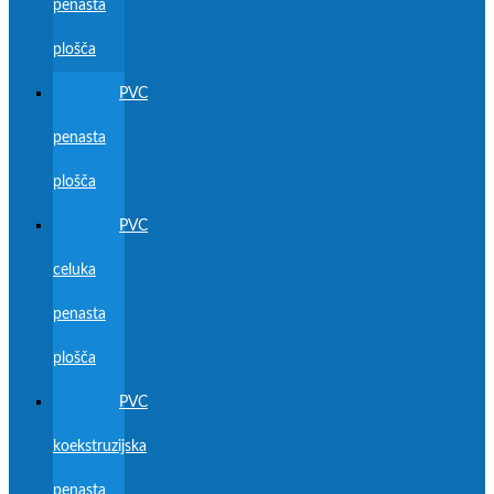
penasta
plošča
PVC
penasta
plošča
PVC
celuka
penasta
plošča
PVC
koekstruzijska
penasta