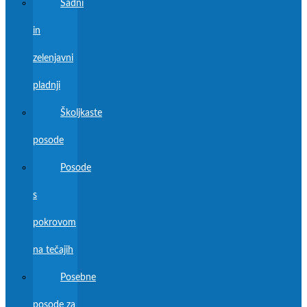
Sadni
in
zelenjavni
pladnji
Školjkaste
posode
Posode
s
pokrovom
na tečajih
Posebne
posode za