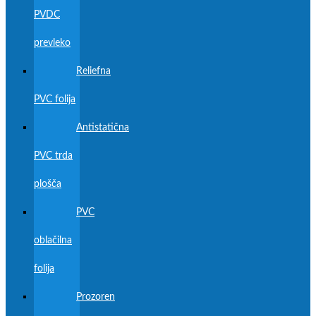
PVDC
prevleko
Reliefna
PVC folija
Antistatična
PVC trda
plošča
PVC
oblačilna
folija
Prozoren