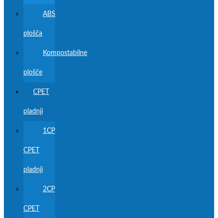
ABS
plošča
Kompostabilne
plošče
CPET
pladnji
1CP
CPET
pladnji
2CP
CPET