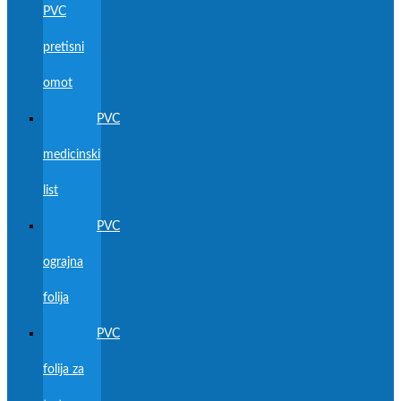
PVC
pretisni
omot
PVC
medicinski
list
PVC
ograjna
folija
PVC
folija za