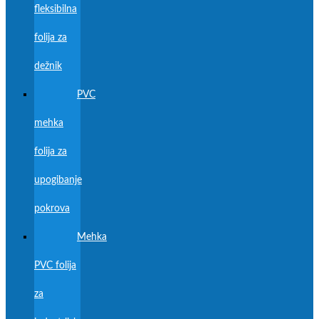
fleksibilna
folija za
dežnik
PVC
mehka
folija za
upogibanje
pokrova
Mehka
PVC folija
za