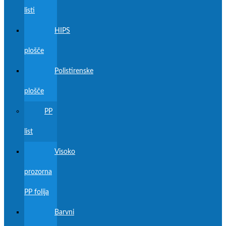
listi
HIPS
plošče
Polistirenske
plošče
PP
list
Visoko
prozorna
PP folija
Barvni