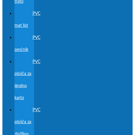
trato
PVC
mat list
PVC
senčnik
PVC
plošča za
igralno
karto
PVC
plošča za
zložljivo