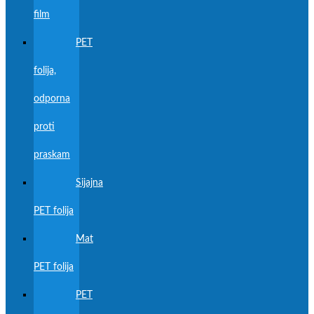
film
PET
folija,
odporna
proti
praskam
Sijajna
PET folija
Mat
PET folija
PET