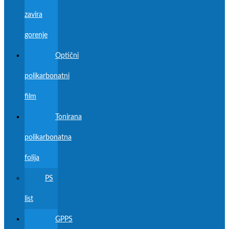
zavira
gorenje
Optični
polikarbonatni
film
Tonirana
polikarbonatna
folija
PS
list
GPPS