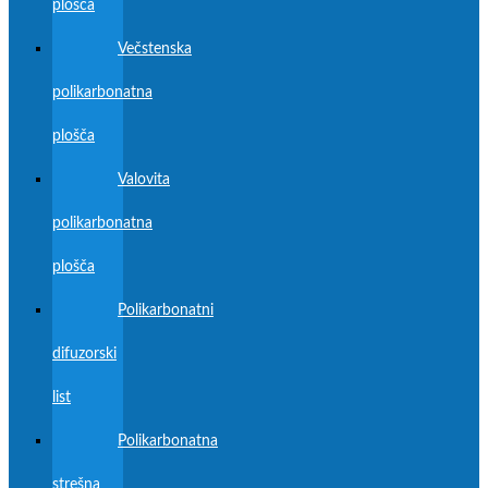
plošča
Večstenska
polikarbonatna
plošča
Valovita
polikarbonatna
plošča
Polikarbonatni
difuzorski
list
Polikarbonatna
strešna