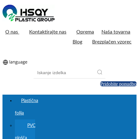
O nas
Kontaktirajte nas
Oprema
Naša tovarna
Blog
Brezplačen vzorec
Pridobite ponudbo
Plastična
folija
PVC
plošča