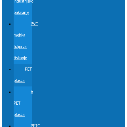
industrijsko
pakiranje
PVC
mehka
folija za
tiskanje
PET
plošča
A
PET
plošča
PETG