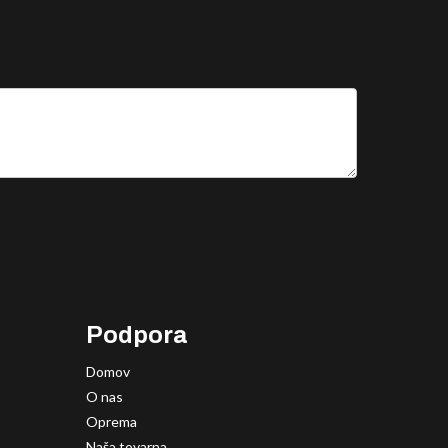
Podpora
Domov
O nas
Oprema
Naša tovarna