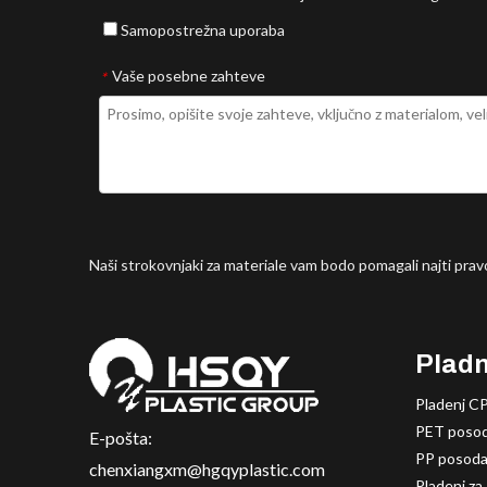
Samopostrežna uporaba
Vaše posebne zahteve
*
Naši strokovnjaki za materiale vam bodo pomagali najti pravo
Pladn
Pladenj C
PET posod
E-pošta:
PP posoda
chenxiangxm@hgqyplastic.com
Pladenj za 