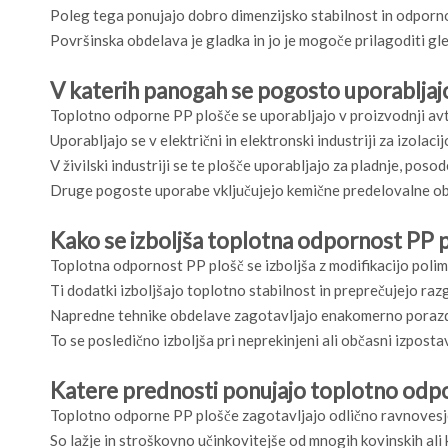
Poleg tega ponujajo dobro dimenzijsko stabilnost in odpornos
Površinska obdelava je gladka in jo je mogoče prilagoditi gle
V katerih panogah se pogosto uporablja
Toplotno odporne PP plošče se uporabljajo v proizvodnji avt
Uporabljajo se v električni in elektronski industriji za izolac
V živilski industriji se te plošče uporabljajo za pladnje, poso
Druge pogoste uporabe vključujejo kemične predelovalne obra
Kako se izboljša toplotna odpornost PP 
Toplotna odpornost PP plošč se izboljša z modifikacijo poli
Ti dodatki izboljšajo toplotno stabilnost in preprečujejo raz
Napredne tehnike obdelave zagotavljajo enakomerno porazdeli
To se posledično izboljša pri neprekinjeni ali občasni izpostav
Katere prednosti ponujajo toplotno odpor
Toplotno odporne PP plošče zagotavljajo odlično ravnovesj
So lažje in stroškovno učinkovitejše od mnogih kovinskih ali 