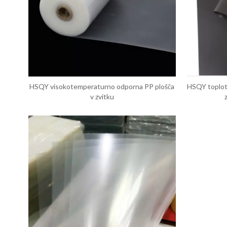
HSQY visokotemperaturno odporna PP plošča
HSQY toplot
v zvitku