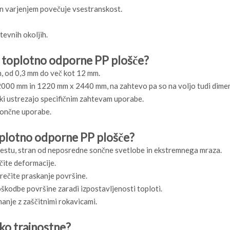
n varjenjem povečuje vsestranskost.
tevnih okoljih.
za toplotno odporne PP plošče?
h, od 0,3 mm do več kot 12 mm.
2000 mm in 1220 mm x 2440 mm, na zahtevo pa so na voljo tudi dimen
 ki ustrezajo specifičnim zahtevam uporabe.
 končne uporabe.
toplotno odporne PP plošče?
estu, stran od neposredne sončne svetlobe in ekstremnega mraza.
čite deformacije.
prečite praskanje površine.
škodbe površine zaradi izpostavljenosti toploti.
nanje z zaščitnimi rokavicami.
ko trajnostne?