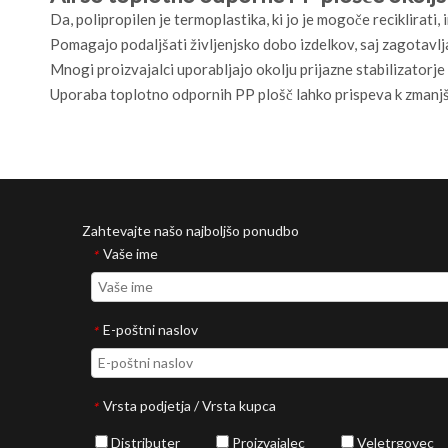
Da, polipropilen je termoplastika, ki jo je mogoče reciklirati,
Pomagajo podaljšati življenjsko dobo izdelkov, saj zagotavlj
Mnogi proizvajalci uporabljajo okolju prijazne stabilizatorje
Uporaba toplotno odpornih PP plošč lahko prispeva k zmanjš
Zahtevajte našo najboljšo ponudbo
Vaše ime
*
E-poštni naslov
*
Vrsta podjetja / Vrsta kupca
*
Distributer
Proizvajalec
Veletrgovec