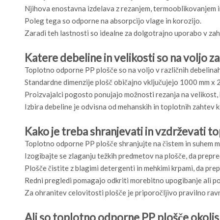
Njihova enostavna izdelava z rezanjem, termooblikovanjem i
Poleg tega so odporne na absorpcijo vlage in korozijo.
Zaradi teh lastnosti so idealne za dolgotrajno uporabo v zah
Katere debeline in velikosti so na voljo 
Toplotno odporne PP plošče so na voljo v različnih debelina
Standardne dimenzije plošč običajno vključujejo 1000 mm x 
Proizvajalci pogosto ponujajo možnosti rezanja na velikost,
Izbira debeline je odvisna od mehanskih in toplotnih zahtev
Kako je treba shranjevati in vzdrževati 
Toplotno odporne PP plošče shranjujte na čistem in suhem m
Izogibajte se zlaganju težkih predmetov na plošče, da prepre
Plošče čistite z blagimi detergenti in mehkimi krpami, da pre
Redni pregledi pomagajo odkriti morebitno upogibanje ali po
Za ohranitev celovitosti plošče je priporočljivo pravilno rav
Ali so toplotno odporne PP plošče okoljs