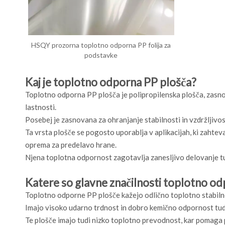
HSQY prozorna toplotno odporna PP folija za
podstavke
Kaj je toplotno odporna PP plošča?
Toplotno odporna PP plošča je polipropilenska plošča, zasn
lastnosti.
Posebej je zasnovana za ohranjanje stabilnosti in vzdržljivos
Ta vrsta plošče se pogosto uporablja v aplikacijah, ki zahtev
oprema za predelavo hrane.
Njena toplotna odpornost zagotavlja zanesljivo delovanje tu
Katere so glavne značilnosti toplotno od
Toplotno odporne PP plošče kažejo odlično toplotno stabiln
Imajo visoko udarno trdnost in dobro kemično odpornost tud
Te plošče imajo tudi nizko toplotno prevodnost, kar pomaga pr