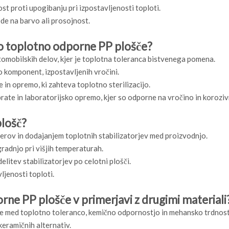
t proti upogibanju pri izpostavljenosti toploti.
de na barvo ali prosojnost.
jo toplotno odporne PP plošče?
omobilskih delov, kjer je toplotna toleranca bistvenega pomena.
ijo komponent, izpostavljenih vročini.
de in opremo, ki zahteva toplotno sterilizacijo.
te in laboratorijsko opremo, kjer so odporne na vročino in koroziv
plošč?
merov in dodajanjem toplotnih stabilizatorjev med proizvodnjo.
gradnjo pri višjih temperaturah.
tev stabilizatorjev po celotni plošči.
ljenosti toploti.
ne PP plošče v primerjavi z drugimi materiali
e med toplotno toleranco, kemično odpornostjo in mehansko trdnost
keramičnih alternativ.