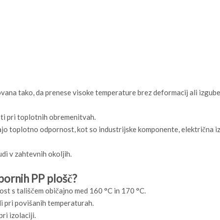
ovana tako, da prenese visoke temperature brez deformacij ali izgub
ti pri toplotnih obremenitvah.
ajo toplotno odpornost, kot so industrijske komponente, električna iz
di v zahtevnih okoljih.
pornih PP plošč?
ost s tališčem običajno med 160 °C in 170 °C.
i pri povišanih temperaturah.
i izolaciji.