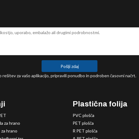
Pošlji zdaj
 rešitev za vašo aplikacijo, pripravili ponudbo in podroben časovni načrt.
ji
Plastična folija
PET
PVC plošča
a za hrano
PET plošča
 za hrano
R PET plošča
sladkorni trs
A PET plošča