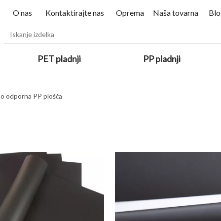
O nas
Kontaktirajte nas
Oprema
Naša tovarna
Blo
PET pladnji
PP pladnji
o odporna PP plošča