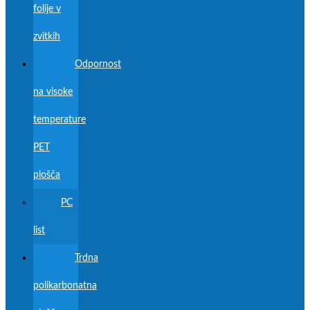
folije v
zvitkih
Odpornost
na visoke
temperature
PET
plošča
PC
list
Trdna
polikarbonatna