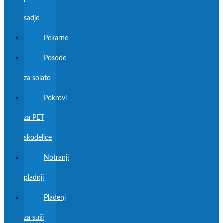
sadje
Pekarne
Posode
za solato
Pokrovi
za PET
skodelice
Notranji
pladnji
Pladenj
za suši