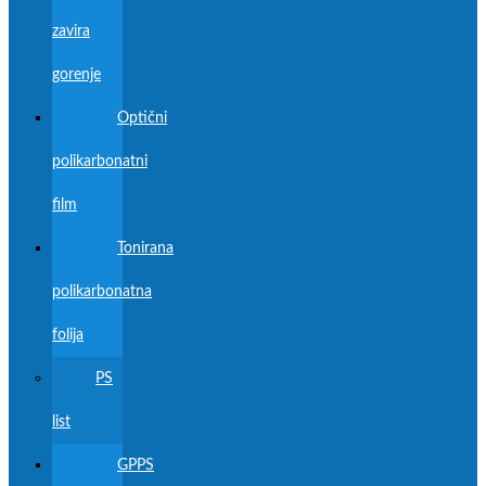
zavira
gorenje
Optični
polikarbonatni
film
Tonirana
polikarbonatna
folija
PS
list
GPPS