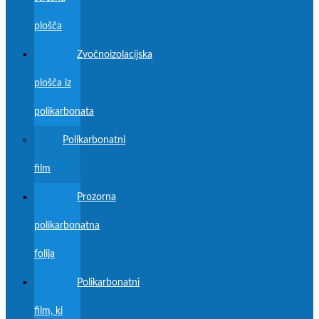
plošča
Zvočnoizolacijska
plošča iz
polikarbonata
Polikarbonatni
film
Prozorna
polikarbonatna
folija
Polikarbonatni
film, ki