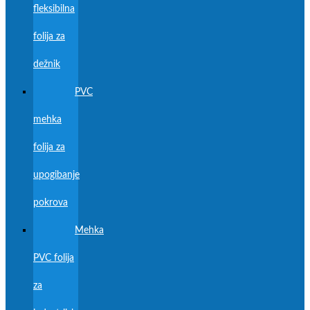
fleksibilna
folija za
dežnik
PVC
mehka
folija za
upogibanje
pokrova
Mehka
PVC folija
za