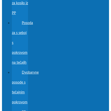
za kosilo iz
PP
Posoda
za s seboj
s
pokrovom
na tečajih
Dvobarvne
posode s
tečajnim
pokrovom