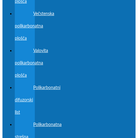
plošča
Večstenska
polikarbonatna
plošča
Valovita
polikarbonatna
plošča
Polikarbonatni
difuzorski
list
Polikarbonatna
strešna