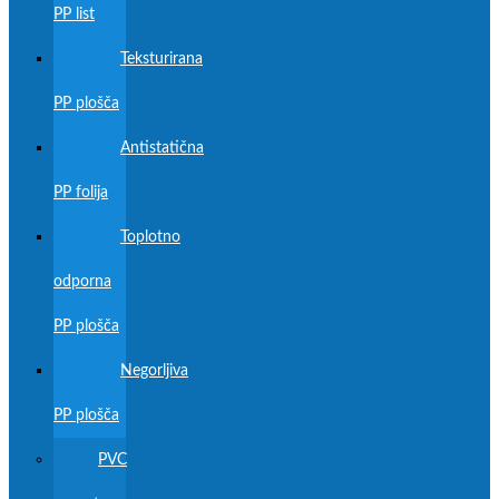
PP list
Teksturirana
PP plošča
Antistatična
PP folija
Toplotno
odporna
PP plošča
Negorljiva
PP plošča
PVC