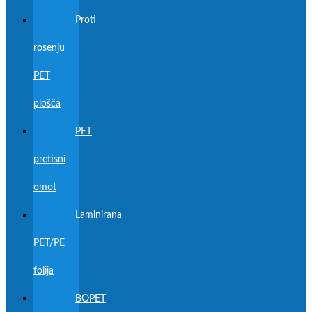
Proti
rosenju
PET
plošča
PET
pretisni
omot
Laminirana
PET/PE
folija
BOPET