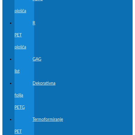
plošča
R
PET
plošča
GAG
list
Dekorativna
folija
PETG
Termoformiranje
PET