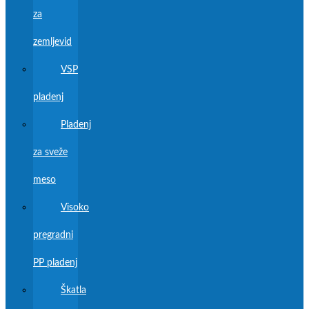
za
zemljevid
VSP
pladenj
Pladenj
za sveže
meso
Visoko
pregradni
PP pladenj
Škatla