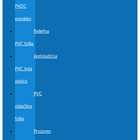
PVDC
prevleko
Reliefna
PVC folija
Antistatična
PVC trda
plošča
PVC
oblačilna
folija
Prozoren