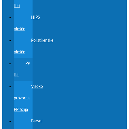
listi
HIPS
plošče
Polistirenske
plošče
PP
list
Visoko
prozorna
PP folija
Barvni