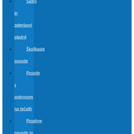
Sadni
in
zelenjavni
pladnji
Školjkaste
posode
Posode
s
pokrovom
na tečajih
Posebne
posode za