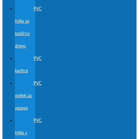
PVC
folija za
božično
drevo
PVC
kartice
PVC
ovitek za
vezavo
PVC
folija s