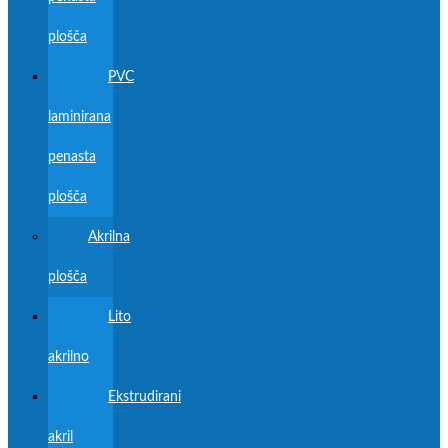
plošča
PVC
laminirana
penasta
plošča
Akrilna
plošča
Lito
akrilno
Ekstrudirani
akril