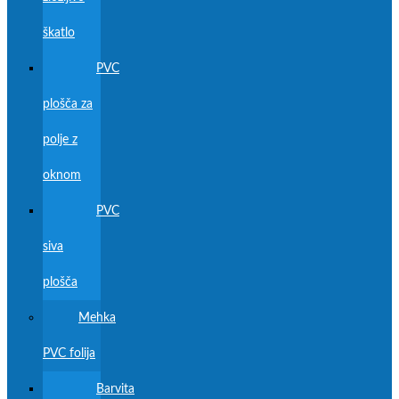
škatlo
PVC
plošča za
polje z
oknom
PVC
siva
plošča
Mehka
PVC folija
Barvita