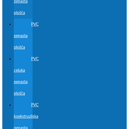
penasta
plošča
PVC
penasta
plošča
PVC
celuka
penasta
plošča
PVC
koekstruzijska
penasta