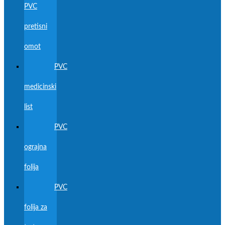
PVC
pretisni
omot
PVC
medicinski
list
PVC
ograjna
folija
PVC
folija za