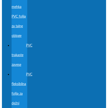
mehka
PVC folija
za talne
obloge
PVC
trakaste
zavese
PVC
fleksibilna
folija za
dežni