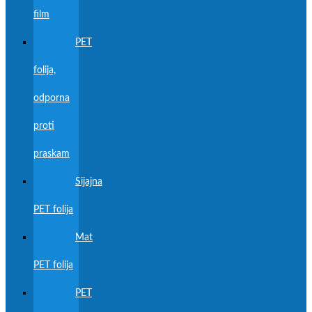
film
PET
folija,
odporna
proti
praskam
Sijajna
PET folija
Mat
PET folija
PET