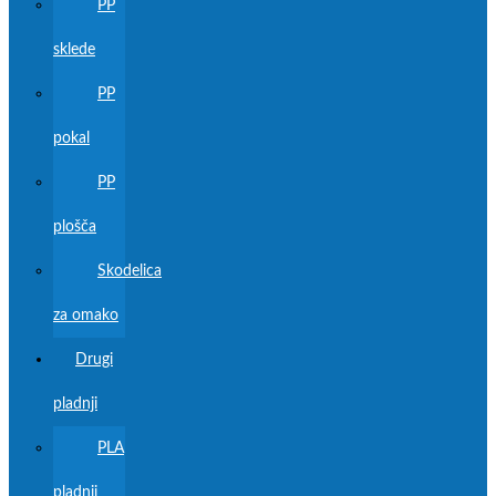
PP
sklede
PP
pokal
PP
plošča
Skodelica
za omako
Drugi
pladnji
PLA
pladnji