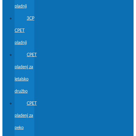
pladnji
3CP
CPET
pladnji
CPET
pladenj za
letalsko
družbo
CPET
pladenj za
peko