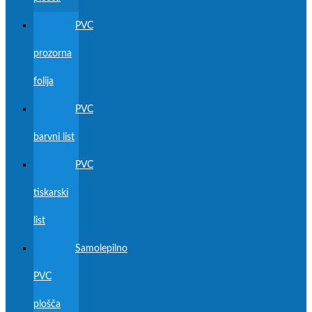
PVC
prozorna
folija
PVC
barvni list
PVC
tiskarski
list
Samolepilno
PVC
plošča