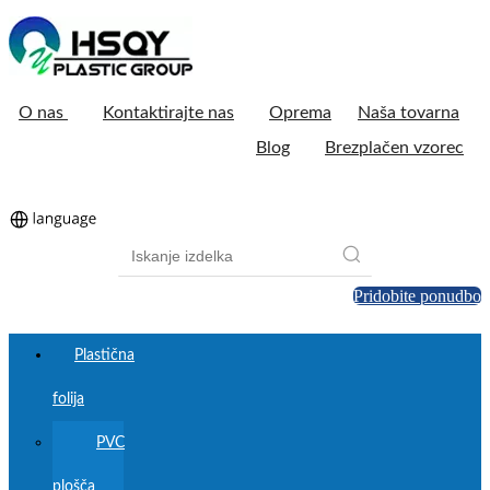
O nas
Kontaktirajte nas
Oprema
Naša tovarna
Blog
Brezplačen vzorec
Pridobite ponudbo
Plastična
folija
PVC
plošča