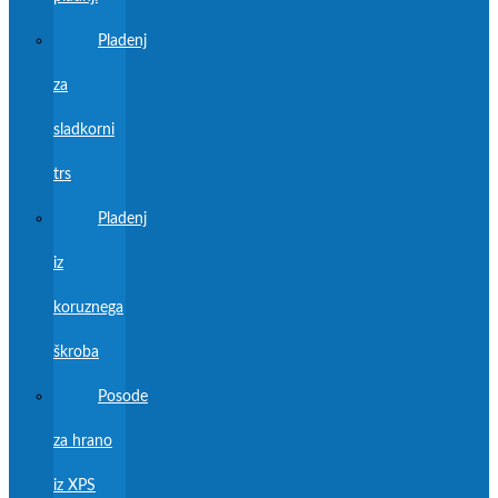
Pladenj
za
sladkorni
trs
Pladenj
iz
koruznega
škroba
Posode
za hrano
iz XPS