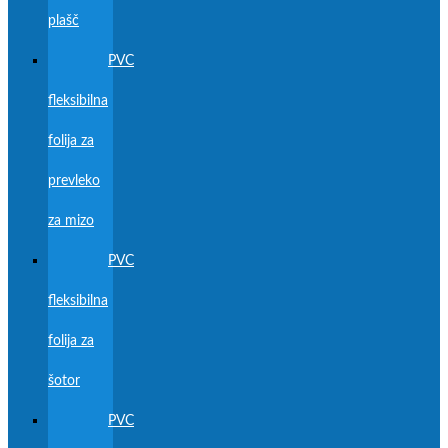
plašč
PVC
fleksibilna
folija za
prevleko
za mizo
PVC
fleksibilna
folija za
šotor
PVC