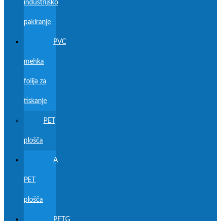
industrijsko
pakiranje
PVC
mehka
folija za
tiskanje
PET
plošča
A
PET
plošča
PETG