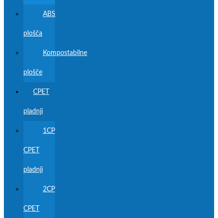
ABS
plošča
Kompostabilne
plošče
CPET
pladnji
1CP
CPET
pladnji
2CP
CPET