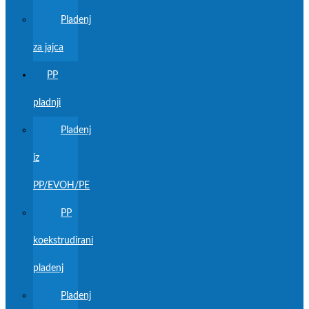
Pladenj
za jajca
PP
pladnji
Pladenj
iz
PP/EVOH/PE
PP
koekstrudirani
pladenj
Pladenj