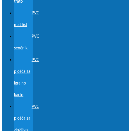
trato
PVC
mat list
PVC
senčnik
PVC
plošča za
igralno
karto
PVC
plošča za
zložljivo