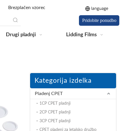
Brezplačen vzorec
Pridobite ponudbo
Drugi pladnji
Lidding Films
Kategorija izdelka
Pladenj CPET
1CP CPET pladnji
2CP CPET pladnji
3CP CPET pladnji
CPET pladenj za letalsko družbo