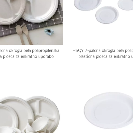
čna okrogla bela polipropilenska
HSQY 7-palčna okrogla bela poli
na plošča za enkratno uporabo
plastična plošča za enkratno