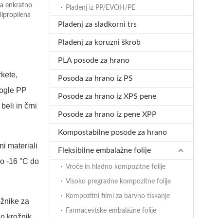
a enkratno
Pladenj iz PP/EVOH/PE
lipropilena
Pladenj za sladkorni trs
Pladenj za koruzni škrob
PLA posode za hrano
rkete,
Posoda za hrano iz PS
rogle PP
Posode za hrano iz XPS pene
beli in črni
Posode za hrano iz pene XPP
Kompostabilne posode za hrano
ni materiali
Fleksibilne embalažne folije
o -16 °C do
Vroče in hladno kompozitne folije
Visoko pregradne kompozitne folije
Kompozitni filmi za barvno tiskanje
ožnike za
Farmacevtske embalažne folije
jo krožnik