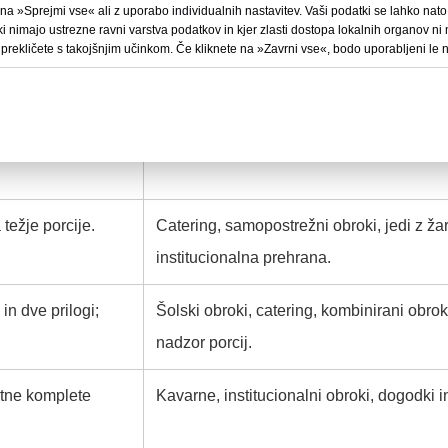
a »Sprejmi vse« ali z uporabo individualnih nastavitev. Vaši podatki se lahko nato o
i nimajo ustrezne ravni varstva podatkov in kjer zlasti dostopa lokalnih organov ni 
 prekličete s takojšnjim učinkom. Če kliknete na »Zavrni vse«, bodo uporabljeni le n
o uporabo za
Bifeji, solate, sendviči in lahka kosila.
ni obrok, na voljo v
Obroki v restavracijah, žari, kavarne in z
težje porcije.
Catering, samopostrežni obroki, jedi z žar
institucionalna prehrana.
 in dve prilogi;
Šolski obroki, catering, kombinirani obrok
nadzor porcij.
otne komplete
Kavarne, institucionalni obroki, dogodki i