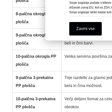
plošča
sladični krožnik.
Svoje soglasje podate s klikom n
državah zunaj EU, kot so ZDA, k
Svoje soglasje lahko kadar koli
8-palčna okrogla PP
Srednji krožnik za splošn
plošča
standardne porcije.
Zavrni vse
9-palčna okrogla PP
Priljubljena velikost za pol
plošča
beli in črni barvi.
10-palčna okrogla PP
Velika servirna površina za 
plošča
9-palčna 3-prekatna
Trije razdelki za glavno jed
PP plošča
bela in črna možnost.
10-palčna 3-prekatna
Večji deljeni format za cel
PP plošča
obrokov.