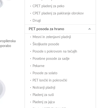
CPET pladenj za peko
CPET pladenj za pakiranje obrokov
Drugi
PET posoda za hrano
Mesni in zelenjavni pladnji
propilenska
Školjkaste posode
 uporabo
Posode s pokrovom na tečajih
Posebne posode za sadje
Pekarne
Posode za solato
PET lončki in pokrovčki
Notranji pladnji
Pladenj za suši
Pladenj za jajca