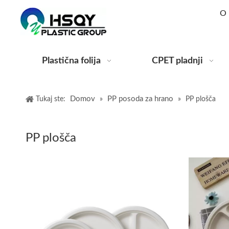
O 
Plastična folija
CPET pladnji
Domov
PP posoda za hrano
Tukaj ste:
»
»
PP plošča
PP plošča