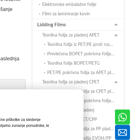
Elektronske embalažne folije
ušanje
Filmi za laminiranje kovin
Lidding Films
Tesnilna folija za pladenj APET
Tesnilna folija iz PET/PE proti rosenju
Prevlečena BOPET pokrivna folija za pladnje APET
Naslednja
Tesnilna folija BOPET/PETG
PET/PE pokrivna folija za APET pladnje
Tesnilna folija za pladenj CPET
PET/PE pokrivna folija za CPET pladnje
Prevlečena BOPET pokrivna folija za pladnje CPET
ijske
Tesnilna folija za PP pladenj
čne piškotke za sledenje
Tesnilna folija BOPET/CPP
abljamo zunanje ponudnike, ki
PET/PE pokrivna folija za PP pladnje
e.
Visoko pregradna folija EVOH/PP