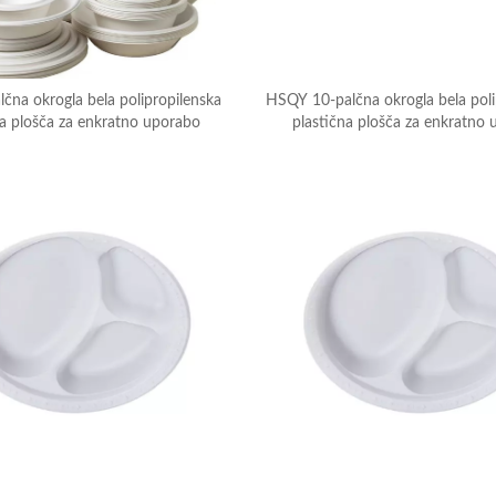
čna okrogla bela polipropilenska
HSQY 10-palčna okrogla bela poli
na plošča za enkratno uporabo
plastična plošča za enkratno