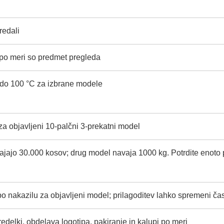
redali
 po meri so predmet pregleda
C do 100 °C za izbrane modele
 za objavljeni 10-palčni 3-prekatni model
vajajo 30.000 kosov; drug model navaja 1000 kg. Potrdite enot
po nakazilu za objavljeni model; prilagoditev lahko spremeni ča
edelki, obdelava logotipa, pakiranje in kalupi po meri