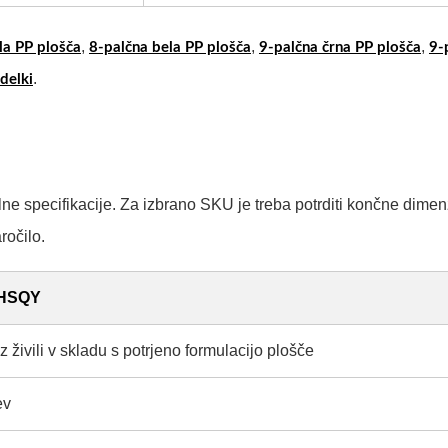
,
,
,
la PP plošča
8-palčna bela PP plošča
9-palčna črna PP plošča
9-
.
delki
specifikacije. Za izbrano SKU je treba potrditi končne dimenz
ročilo.
 HSQY
 z živili v skladu s potrjeno formulacijo plošče
ev