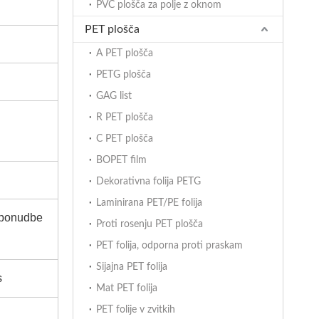
PVC plošča za polje z oknom
PET plošča
A PET plošča
PETG plošča
GAG list
R PET plošča
C PET plošča
BOPET film
Dekorativna folija PETG
Laminirana PET/PE folija
o ponudbe
Proti rosenju PET plošča
PET folija, odporna proti praskam
Sijajna PET folija
s
Mat PET folija
PET folije v zvitkih