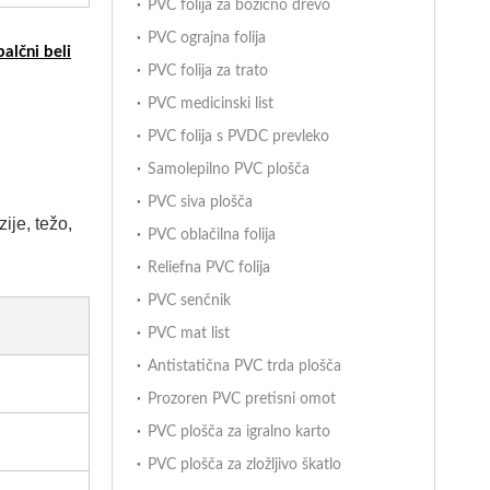
PVC folija za božično drevo
PVC ograjna folija
palčni beli
PVC folija za trato
PVC medicinski list
PVC folija s PVDC prevleko
Samolepilno PVC plošča
PVC siva plošča
ije, težo,
PVC oblačilna folija
Reliefna PVC folija
PVC senčnik
PVC mat list
Antistatična PVC trda plošča
Prozoren PVC pretisni omot
PVC plošča za igralno karto
PVC plošča za zložljivo škatlo