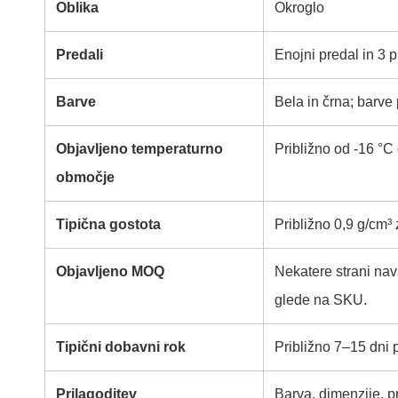
Oblika
Okroglo
Predali
Enojni predal in 3 p
Barve
Bela in črna; barve
Objavljeno temperaturno
Približno od -16 °
območje
Tipična gostota
Približno 0,9 g/cm³
Objavljeno MOQ
Nekatere strani na
glede na SKU.
Tipični dobavni rok
Približno 7–15 dni 
Prilagoditev
Barva, dimenzije, pr