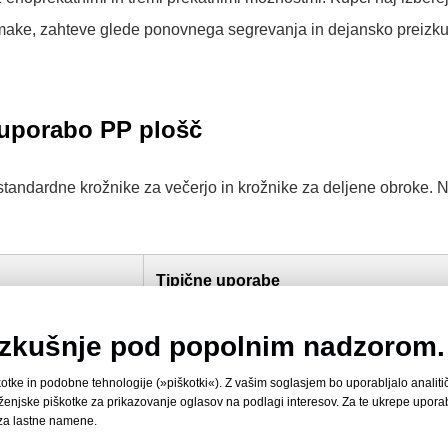
i omake, zahteve glede ponovnega segrevanja in dejansko preizk
 uporabo PP plošč
tandardne krožnike za večerjo in krožnike za deljene obroke. 
Tipične uporabe
 predalom za
Sladice, sadje, kruh, predjedi in degustac
 izkušnje pod popolnim nadzorom.
porcije.
otke in podobne tehnologije (»piškotki«). Z vašim soglasjem bo uporabljalo analiti
rženjske piškotke za prikazovanje oglasov na podlagi interesov. Za te ukrepe upor
ečjo površino kot
Zajtrkovne porcije, prigrizki, torta in prilog
 za lastne namene.