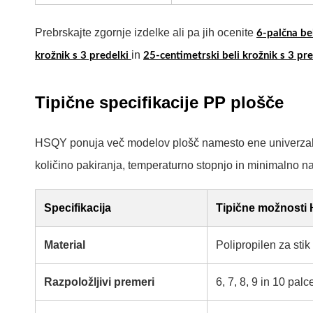
Prebrskajte zgornje izdelke ali pa jih ocenite
6-palčna be
in
krožnik s 3 predelki
25-centimetrski beli krožnik s 3 pre
Tipične specifikacije PP plošče
HSQY ponuja več modelov plošč namesto ene univerzalne 
količino pakiranja, temperaturno stopnjo in minimalno na
Specifikacija
Tipične možnosti
Material
Polipropilen za stik
Razpoložljivi premeri
6, 7, 8, 9 in 10 palc