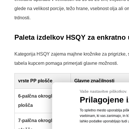
glede na velikost porcije, težo hrane, vsebnost olja al
trdnosti.
Paleta izdelkov HSQY za enkratno
Kategorija HSQY zajema majhne krožnike za prigrizke, s
tabela kupcem pomaga primerjati glavne možnosti.
vrste PP plošče
Glavne značilnosti
Vaše nastavitve piškotkov.
6-palčna okrogla PP
Kompakten krožnik z enim
Prilagojene
plošča
manjše porcije.
To spletno mesto uporablja pišk
vsebinam, ki vas zanimajo, in t
7-palčna okrogla PP
Majhen servirni krožnik z v
lahko podatke uporabljajo tudi