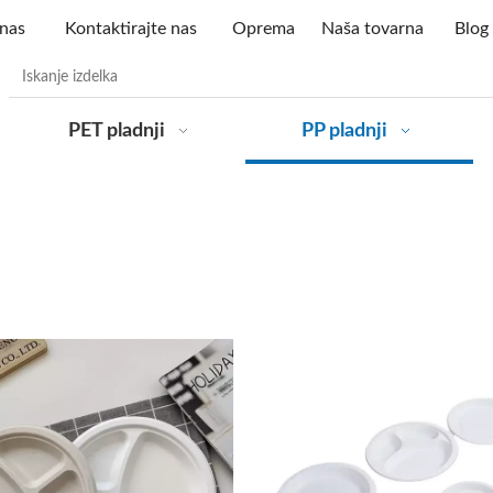
nas
Kontaktirajte nas
Oprema
Naša tovarna
Blog
PET pladnji
PP pladnji