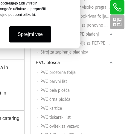
bdelujejo tudi v tretjih
AlOx PET/PA/RCPP visoko pregradna retortna folija za PP pladnje
mogoče učinkovito preprečiti.
ujno potrebni piškotki.
Prevlečena BOPET pokrivna folija za PP pladnje
PET/PA/RCPP folija za ponovno uporabo za PP pladnje
Sprejmi vse
Tesnilna folija za PET/PE pladenj
abave.
PET/PE pokrivna folija za PET/PE pladnje
Stroj za zapiranje pladnjev
PVC plošča
a in
PVC prozorna folija
PVC barvni list
PVC bela plošča
i in
PVC črna plošča
PVC kartice
PVC tiskarski list
n catering.
PVC ovitek za vezavo