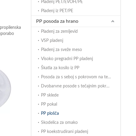
Pladenj PET/EVOH/PE
Pladenj iz PET/PE
PP posoda za hrano
propilenska
Pladenj za zemljevid
 uporabo
VSP pladenj
Pladenj za sveže meso
Visoko pregradni PP pladenj
Škatla za kosilo iz PP
Posoda za s seboj s pokrovom na tečajih
Dvobarvne posode s tečajnim pokrovom
PP sklede
PP pokal
PP plošča
Skodelica za omako
PP koekstrudirani pladenj