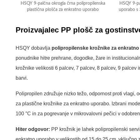
HSQY 9-palčna okrogla črna polipropilenska
HSQY 9-pa
plastična plošča za enkratno uporabo
uporabo s 3
Proizvajalec PP plošč za gostinstv
HSQY dobavlja
polipropilenske krožnike za enkratn
ponudnike hitre prehrane, dogodke, žare in institucion
krožnike velikosti 6 palcev, 7 palcev, 8 palcev, 9 palcev 
barvi.
Polipropilen združuje nizko težo, odpornost proti vlagi, o
za plastične krožnike za enkratno uporabo. Izbrani mod
100 °C in za pogrevanje v mikrovalovni pečici v odobreni
Hiter odgovor:
PP krožnik je lahek polipropilenski serv
enkratno uporabo v velikostih od 15 do 25 cm, vključno 