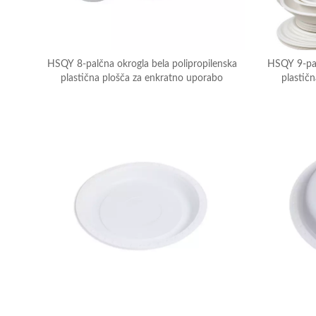
HSQY 8-palčna okrogla bela polipropilenska
HSQY 9-pal
plastična plošča za enkratno uporabo
plastič