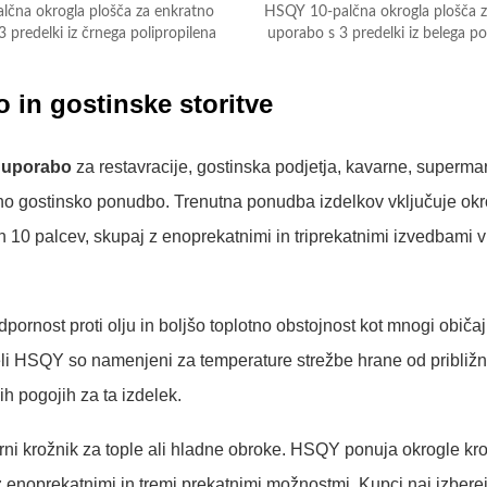
lčna okrogla plošča za enkratno
HSQY 10-palčna okrogla plošča z
 predelki iz črnega polipropilena
uporabo s 3 predelki iz belega po
o in gostinske storitve
o uporabo
za restavracije, gostinska podjetja, kavarne, superma
alno gostinsko ponudbo. Trenutna ponudba izdelkov vključuje ok
in 10 palcev, skupaj z enoprekatnimi in triprekatnimi izvedbami v 
dpornost proti olju in boljšo toplotno obstojnost kot mnogi običaj
eli HSQY so namenjeni za temperature strežbe hrane od približn
h pogojih za ta izdelek.
irni krožnik za tople ali hladne obroke. HSQY ponuja okrogle kr
z enoprekatnimi in tremi prekatnimi možnostmi. Kupci naj izbere