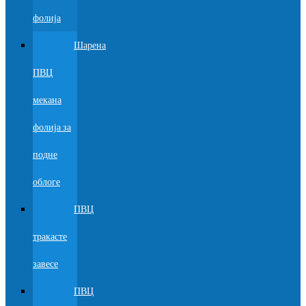
фолија
Шарена
ПВЦ
мекана
фолија за
подне
облоге
ПВЦ
тракасте
завесе
ПВЦ