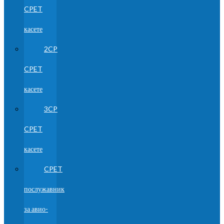
CPET
касете
2CP
CPET
касете
3CP
CPET
касете
CPET
послужавник
за авио-