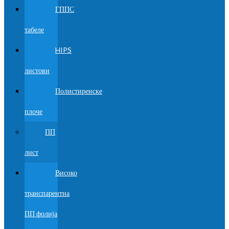
ГППС
табеле
HIPS
листови
Полистиренске
плоче
ПП
лист
Високо
транспарентна
ПП фолија