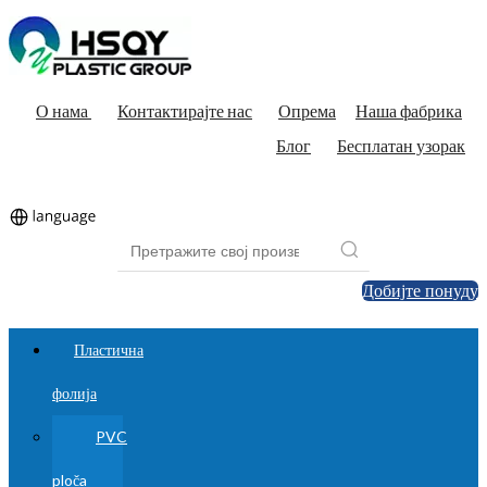
О нама
Контактирајте нас
Опрема
Наша фабрика
Блог
Бесплатан узорак
Добијте понуду
Пластична
фолија
PVC
ploča