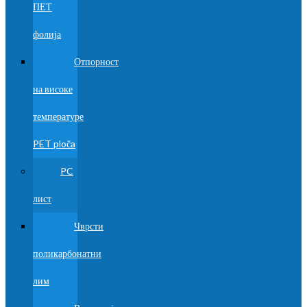
ПЕТ
фолија
Отпорност
на високе
температуре
PET ploča
PC
лист
Чврсти
поликарбонатни
лим