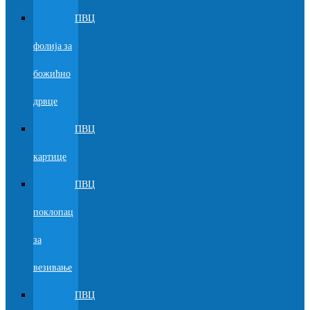
ПВЦ
фолија за
божићно
дрвце
ПВЦ
картице
ПВЦ
поклопац
за
везивање
ПВЦ