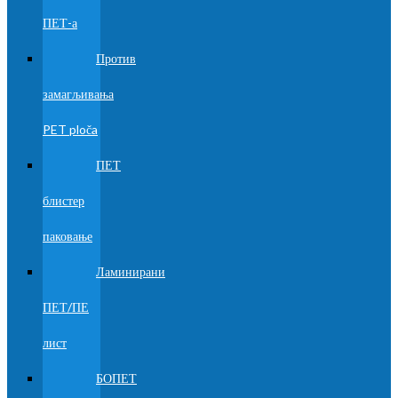
ПЕТ-а
Против
замагљивања
PET ploča
ПЕТ
блистер
паковање
Ламинирани
ПЕТ/ПЕ
лист
БОПЕТ