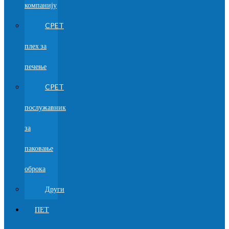
компанију
CPET
плех за
печење
CPET
послужавник
за
паковање
оброка
Други
ПЕТ