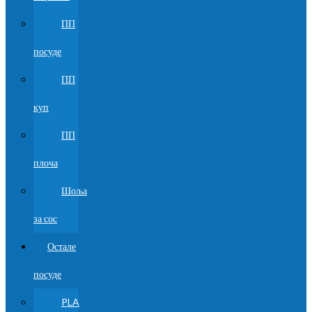
ПП
посуде
ПП
куп
ПП
плоча
Шоља
за сос
Остале
посуде
PLA