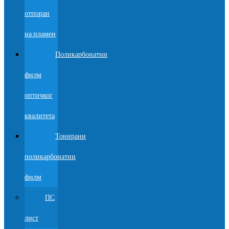
отпоран
на пламен
Поликарбонатни
филм
оптичког
квалитета
Тонирани
поликарбонатни
филм
ПС
лист