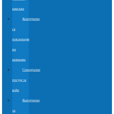
шкољке
Контејнери
са
поклопцем
на
шаркама
Специјалне
посуде за
воће
Контејнери
за