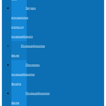
Звучно
изолациона
плоча од
поликарбоната
Поликарбонатни
филм
Прозирна
поликарбонатна
фолија
Поликарбонатни
филм