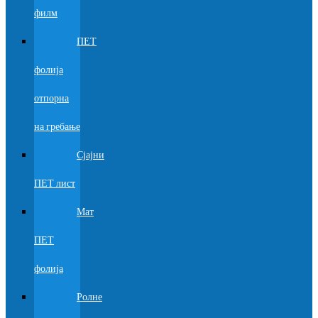
филм
ПЕТ
фолија
отпорна
на гребање
Сјајни
ПЕТ лист
Мат
ПЕТ
фолија
Ролне