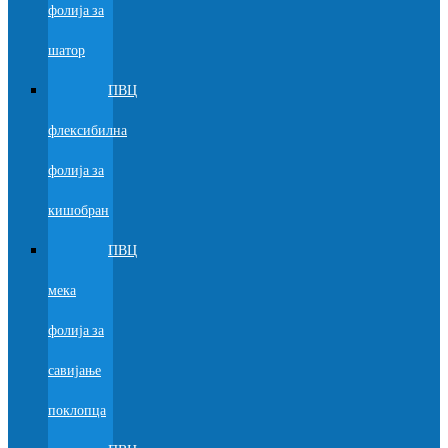
фолија за
шатор
ПВЦ
флексибилна
фолија за
кишобран
ПВЦ
мека
фолија за
савијање
поклопца