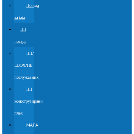
Посуда
за јаја
ПП
посуде
ПП/
ЕВОХ/ПЕ
послужавник
ПП
коекструзирани
плех
MAPA