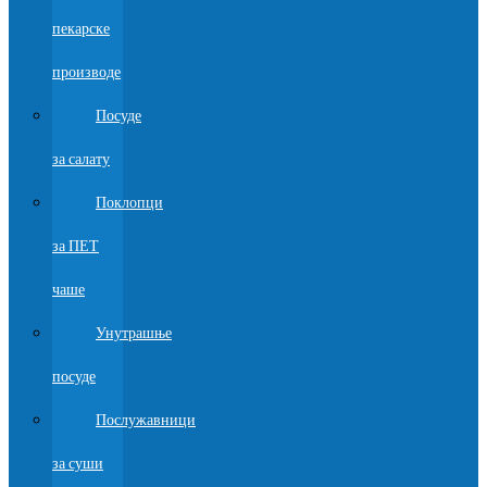
пекарске
производе
Посуде
за салату
Поклопци
за ПЕТ
чаше
Унутрашње
посуде
Послужавници
за суши