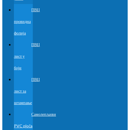
ПВЦ
провидна
фолија
ПВЦ
лист у
боји
ПВЦ
лист за
штампање
Самолепљиви
PVC ploča