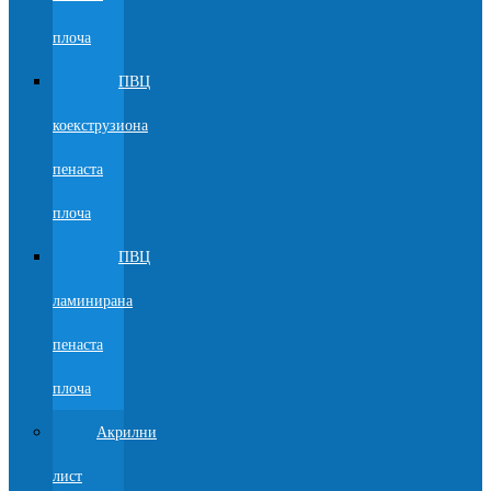
плоча
ПВЦ
коекструзиона
пенаста
плоча
ПВЦ
ламинирана
пенаста
плоча
Акрилни
лист