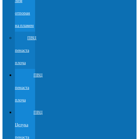
лим
отпоран
на пламен
ПВЦ
пенаста
плоча
ПВЦ
пенаста
плоча
ПВЦ
Целука
пенаста