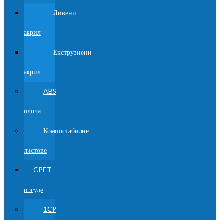
Ливени
акрил
Екструзиони
акрил
ABS
плоча
Компостабилне
листове
CPET
посуде
1CP