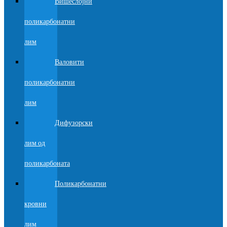
Вишеслојни
поликарбонатни
лим
Валовити
поликарбонатни
лим
Дифузорски
лим од
поликарбоната
Поликарбонатни
кровни
лим