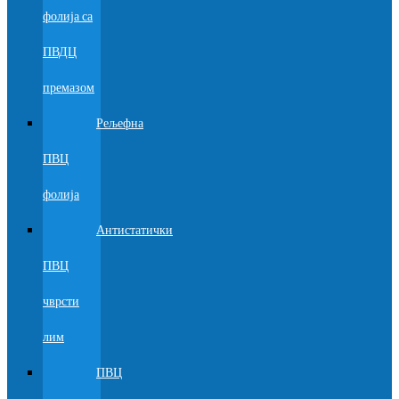
фолија са
ПВДЦ
премазом
Рељефна
ПВЦ
фолија
Антистатички
ПВЦ
чврсти
лим
ПВЦ