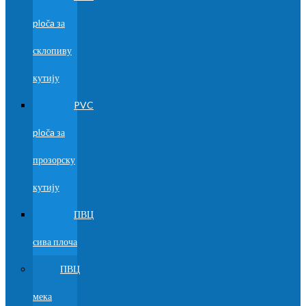
ploča за
склопиву
кутију
PVC
ploča за
прозорску
кутију
ПВЦ
сива плоча
ПВЦ
мека