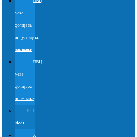
ПВЦ
мека
фолија за
индустријско
паковање
ПВЦ
мека
фолија за
штампање
PET
ploča
А