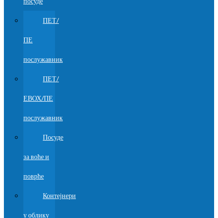
посуде
ПЕТ/
ПЕ
послужавник
ПЕТ/
ЕВОХ/ПЕ
послужавник
Посуде
за воће и
поврће
Контејнери
у облику