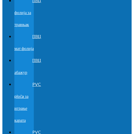
ПВЦ
фолија за
травњак
ПВЦ
мат фолија
ПВЦ
абажур
PVC
ploča за
играње
карата
PVC