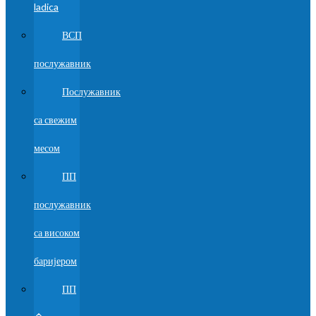
ladica
ВСП
послужавник
Послужавник
са свежим
месом
ПП
послужавник
са високом
баријером
ПП