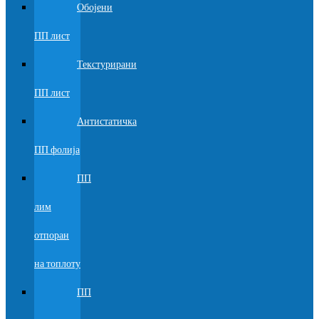
Обојени
ПП лист
Текстурирани
ПП лист
Антистатичка
ПП фолија
ПП
лим
отпоран
на топлоту
ПП