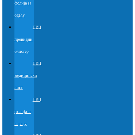
фолија за
одећу
ПВЦ
провидни
блистер
ПВЦ
медицински
лист
ПВЦ
фолија за
ограду