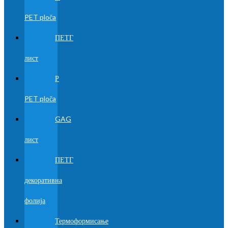
PET ploča
ПЕТГ
лист
Р
PET ploča
GAG
лист
ПЕТГ
декоративна
фолија
Термоформисање