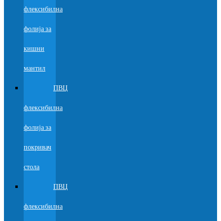
флексибилна
фолија за
кишни
мантил
ПВЦ
флексибилна
фолија за
покривач
стола
ПВЦ
флексибилна