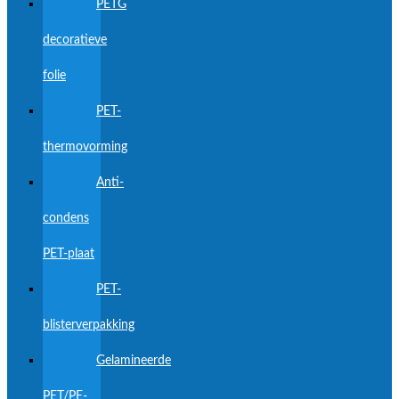
PETG
decoratieve
folie
PET-
thermovorming
Anti-
condens
PET-plaat
PET-
blisterverpakking
Gelamineerde
PET/PE-