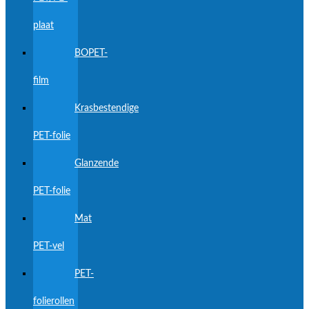
plaat
BOPET-
film
Krasbestendige
PET-folie
Glanzende
PET-folie
Mat
PET-vel
PET-
folierollen