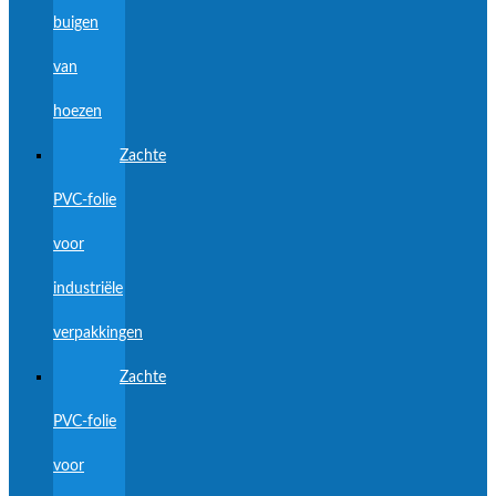
buigen
van
hoezen
Zachte
PVC-folie
voor
industriële
verpakkingen
Zachte
PVC-folie
voor