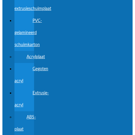
extrusieschuimplaat
PVC-
gelamineerd
schuimkarton
Acrylplaat
Gegoten
acryl
Extrusie-
acryl
ABS-
plaat