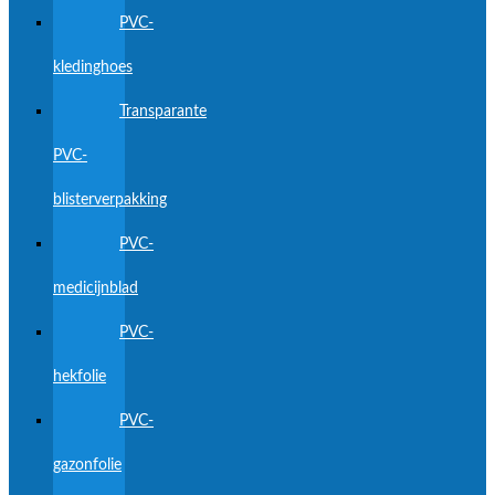
PVC-
kledinghoes
Transparante
PVC-
blisterverpakking
PVC-
medicijnblad
PVC-
hekfolie
PVC-
gazonfolie