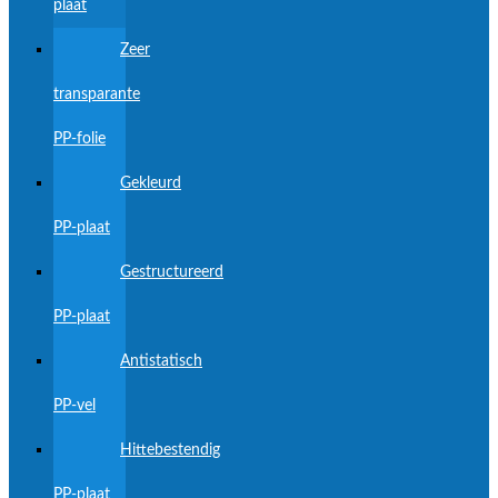
plaat
Zeer
transparante
PP-folie
Gekleurd
PP-plaat
Gestructureerd
PP-plaat
Antistatisch
PP-vel
Hittebestendig
PP-plaat