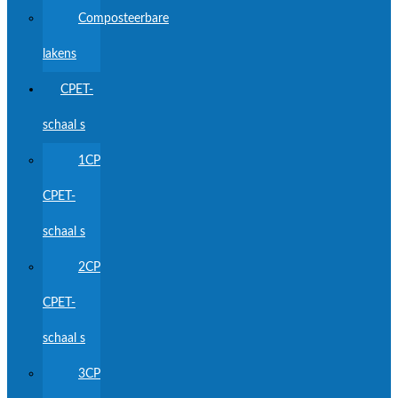
Composteerbare
lakens
CPET-
schaal s
1CP
CPET-
schaal s
2CP
CPET-
schaal s
3CP