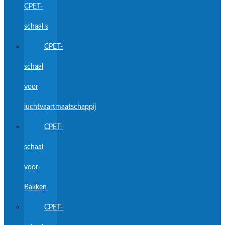
CPET-
schaal s
CPET-
schaal
voor
luchtvaartmaatschappij
CPET-
schaal
voor
Bakken
CPET-