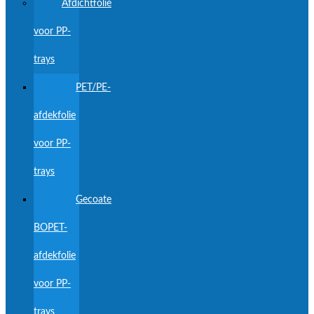
Afdichtfolie
voor PP-
trays
PET/PE-
afdekfolie
voor PP-
trays
Gecoate
BOPET-
afdekfolie
voor PP-
trays