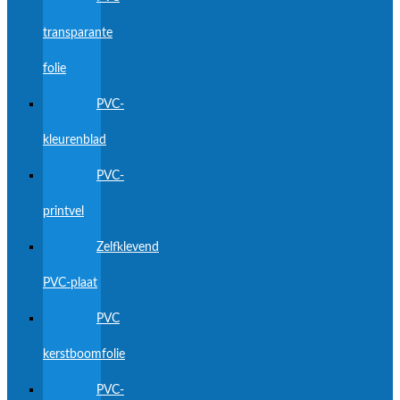
transparante
folie
PVC-
kleurenblad
PVC-
printvel
Zelfklevend
PVC-plaat
PVC
kerstboomfolie
PVC-