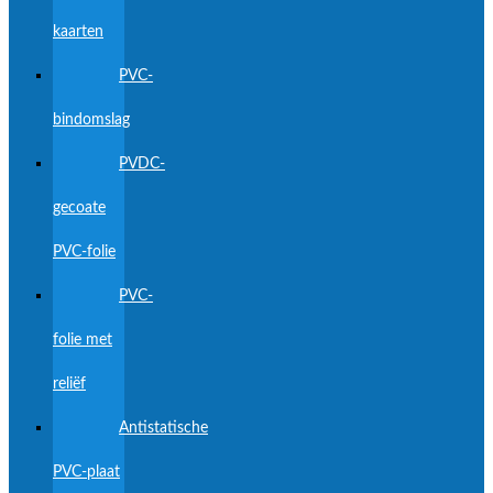
kaarten
PVC-
bindomslag
PVDC-
gecoate
PVC-folie
PVC-
folie met
reliëf
Antistatische
PVC-plaat