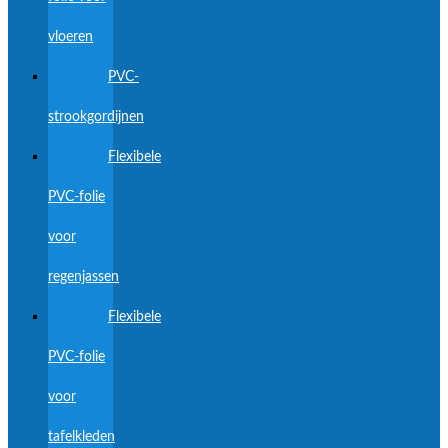
vloeren
PVC-
strookgordijnen
Flexibele
PVC-folie
voor
regenjassen
Flexibele
PVC-folie
voor
tafelkleden