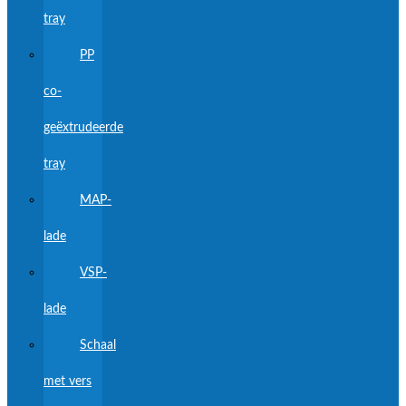
tray
PP
co-
geëxtrudeerde
tray
MAP-
lade
VSP-
lade
Schaal
met vers