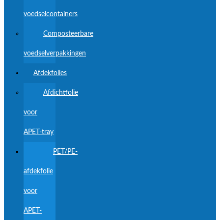
voedselcontainers
Composteerbare
voedselverpakkingen
Afdekfolies
Afdichtfolie
voor
APET-tray
PET/PE-
afdekfolie
voor
APET-