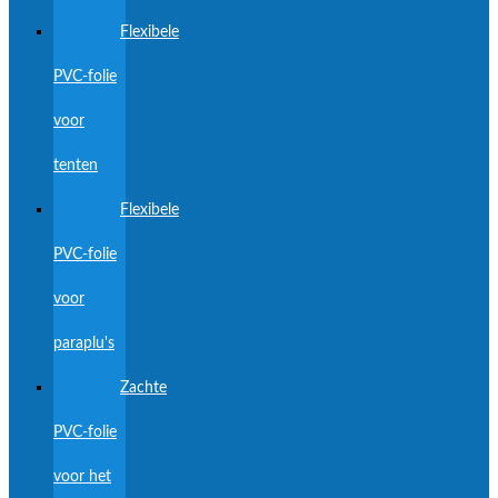
Flexibele
PVC-folie
voor
tenten
Flexibele
PVC-folie
voor
paraplu's
Zachte
PVC-folie
voor het