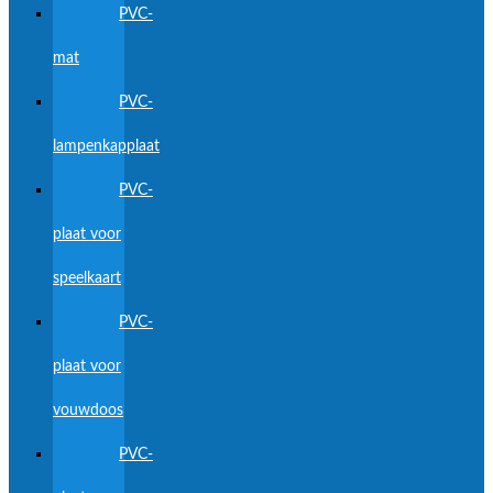
PVC-
mat
PVC-
lampenkapplaat
PVC-
plaat voor
speelkaart
PVC-
plaat voor
vouwdoos
PVC-