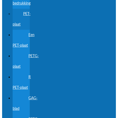
bedrukking
PET-
plaat
Een
PET-plaat
PETG-
plaat
R
PET-plaat
GAG-
blad