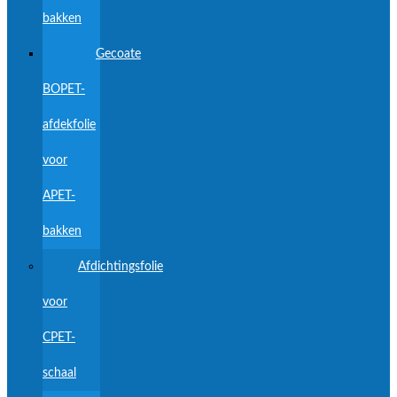
bakken
Gecoate
BOPET-
afdekfolie
voor
APET-
bakken
Afdichtingsfolie
voor
CPET-
schaal