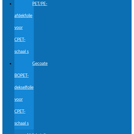
PET/PE-
afdekfolie
voor
CPET-
schaal s
Gecoate
BOPET-
dekselfolie
voor
CPET-
schaal s