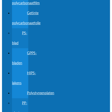
polycarbonaatfilm
Getinte
polycarbonaatfolie
PS-
blad
GPPS-
bladen
HIPS-
lakens
Polystyreenplaten
PP-