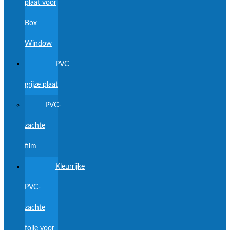
plaat voor
Box
Window
PVC
grijze plaat
PVC-
zachte
film
Kleurrijke
PVC-
zachte
folie voor