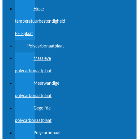
Hoge
temperatuurbestendigheid
PET-plaat
Polycarbonaatplaat
Massieve
polycarbonaatplaat
Meerwandige
polycarbonaatplaat
Gegolfde
polycarbonaatplaat
Polycarbonaat