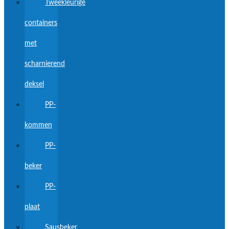
Tweekleurige
containers
met
scharnierend
deksel
PP-
kommen
PP-
beker
PP-
plaat
Sausbeker