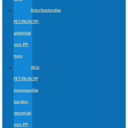
Retortbestendige
PET/PA/RCPP-
afdekfolie
voor PP-
trays
AlOx
PET/PA/RCPP
hoogwaardige
barrière-
retortfolie
voor PP-