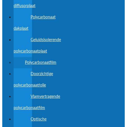
diffusorplaat
Polycarbonaat
dakplaat
Geluidsisolerende
polycarbonaatplaat
Polycarbonaatfilm
Doorzichtige
polycarbonaatfolie
Vlamvertragende
polycarbonaatfilm
Optische