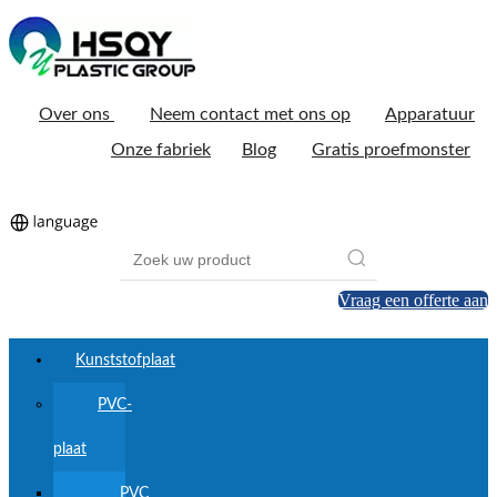
Over ons
Neem contact met ons op
Apparatuur
Onze fabriek
Blog
Gratis proefmonster
Vraag een offerte aan
Kunststofplaat
PVC-
plaat
PVC