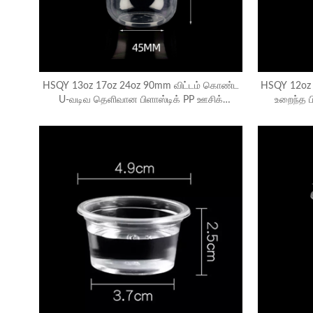
HSQY 13oz 17oz 24oz 90mm விட்டம் கொண்ட
HSQY 12oz 
U-வடிவ தெளிவான பிளாஸ்டிக் PP ஊசிக்
உறைந்த ப
கோப்பைகள்