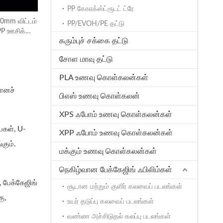
PP கோஎக்ஸ்ட்ரூடட் ட்ரே
0mm விட்டம்
PP/EVOH/PE தட்டு
P ஊசிக்
கரும்புச் சக்கை தட்டு
சோள மாவு தட்டு
PLA உணவு கொள்கலன்கள்
பானச்
பிஎஸ் உணவு கொள்கலன்
XPS ஃபோம் உணவு கொள்கலன்கள்
கள், U-
XPP ஃபோம் உணவு கொள்கலன்கள்
கும்.
மக்கும் உணவு கொள்கலன்கள்
நெகிழ்வான பேக்கேஜிங் ஃபிலிம்கள்
 பேக்கேஜிங்
சூடான மற்றும் குளிர் கலவைப் படலங்கள்
ு,
உயர் தடுப்பு கலவைப் படலங்கள்
வண்ண அச்சிடுதல் கலப்பு படலங்கள்