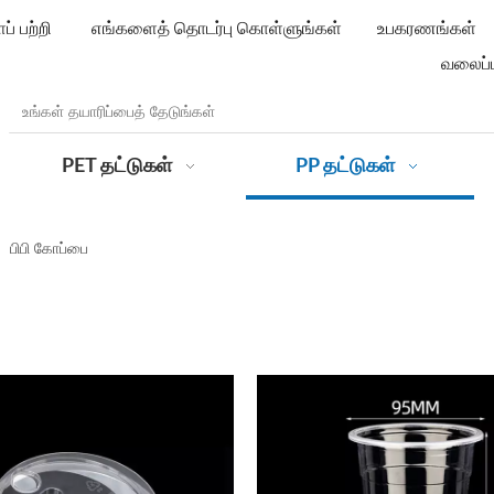
் பற்றி
எங்களைத் தொடர்பு கொள்ளுங்கள்
உபகரணங்கள்
வலைப்ப
PET தட்டுகள்
PP தட்டுகள்
»
பிபி கோப்பை