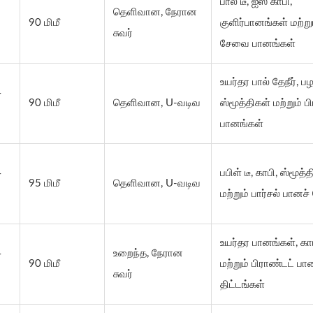
பால் டீ, ஐஸ் காபி,
தெளிவான, நேரான
90 மிமீ
குளிர்பானங்கள் மற்ற
சுவர்
சேவை பானங்கள்
உயர்தர பால் தேநீர், பழ
4
90 மிமீ
தெளிவான, U-வடிவ
ஸ்மூத்திகள் மற்றும் ப
பானங்கள்
4
பபிள் டீ, காபி, ஸ்மூத்
95 மிமீ
தெளிவான, U-வடிவ
மற்றும் பார்சல் பான
உயர்தர பானங்கள், காப
4
உறைந்த, நேரான
90 மிமீ
மற்றும் பிராண்டட் பா
சுவர்
திட்டங்கள்