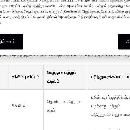
் கிளிக் செய்வதன் மூலமோ அல்லது உங்கள் தனிப்பட்ட அமைப்புகளைப் பயன்படுத்துவதன் மூல
ுப்பங்கள்
கள் தரவு ஐரோப்பிய ஒன்றியத்திற்கு வெளியே உள்ள அமெரிக்கா போன்ற மூன்றாம் நாடுகளிலும் ச
னையாளர்கள் மற்றும் விநியோகஸ்தர்களுக்கான மொத்த விநியோகம்
 நிலை இல்லை, மேலும் குறிப்பாக, உள்ளூர் அதிகாரிகளின் அணுகலைத் திறம்படத் தடுக்க முட
ம் உடனடியாகத் திரும்பப் பெறலாம். நீங்கள் 'அனைத்தையும் நிராகரிக்கவும்' என்பதைக் கிளிக்
்.
க்கவும்
அ
ிவங்கள் மற்றும் மேற்பூச்சுகளை வழங்குகிறது. வாங்குபவர்கள் ஒவ்வொரு
 மூடியை ஒரு முழுமையான பேக்கேஜிங் அமைப்பாகத் தேர்ந்தெடுக்க வேண்டு
மேற்பூச்சு மற்றும்
விளிம்பு விட்டம்
பரிந்துரைக்கப்பட்ட 
வடிவம்
பபிள் டீ, ஸ்மூத்திகள், 
தெளிவான, நேரான
95 மிமீ
பழச்சாறு மற்றும்
சுவர்
எடுத்துச்செல்லும் பா