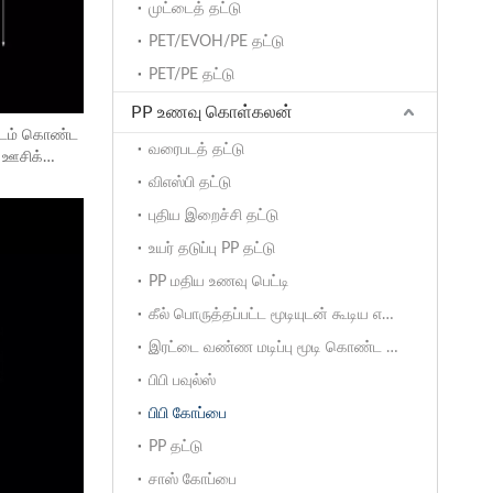
முட்டைத் தட்டு
PET/EVOH/PE தட்டு
PET/PE தட்டு
PP உணவு கொள்கலன்
்டம் கொண்ட
வரைபடத் தட்டு
 ஊசிக்
விஎஸ்பி தட்டு
புதிய இறைச்சி தட்டு
உயர் தடுப்பு PP தட்டு
PP மதிய உணவு பெட்டி
கீல் பொருத்தப்பட்ட மூடியுடன் கூடிய எடுத்துச்செல்லும் கொள்கலன்
இரட்டை வண்ண மடிப்பு மூடி கொண்ட கொள்கலன்கள்
பிபி பவுல்ஸ்
பிபி கோப்பை
PP தட்டு
சாஸ் கோப்பை