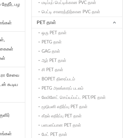
மடிப்புப் பெட்டிக்கான PVC தாள்
 தேநீர், பழ
பெட்டி சாளரத்திற்கான PVC தாள்
PET தாள்
னங்கள்
ஒரு PET தாள்
ள்,
PETG தாள்
 வகைகள்
GAG தாள்
கள்
ஆர் PET தாள்
சி PET தாள்
்ட்ரா சேவை
BOPET திரைப்படம்
ுடன் கூடிய
PETG அலங்காரப் படலம்
லேமினேட் செய்யப்பட்ட PET/PE தாள்
மூடுபனி எதிர்ப்பு PET தாள்
குளிர்
கீறல் எதிர்ப்பு PET தாள்
பளபளப்பான PET தாள்
னங்கள்
மேட் PET தாள்