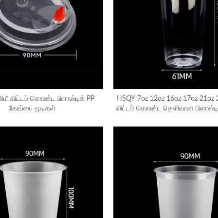
மீ விட்டம் கொண்ட பிளாஸ்டிக் PP
HSQY 7oz 12oz 16oz 17oz 21oz
கோப்பை மூடிகள்
விட்டம் கொண்ட தெளிவான பிளாஸ்டி
கோப்பைகள்