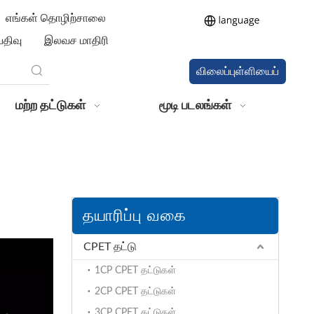
எங்கள் தொழிற்சாலை
திவு
இலவச மாதிரி
விலைப்புள்ளியைப்
பெறுங்கள்
மற்ற தட்டுகள்
மூடி படலங்கள்
தயாரிப்பு வகை
CPET தட்டு
1CP CPET தட்டுகள்
2CP CPET தட்டுகள்
3CP CPET தட்டுகள்