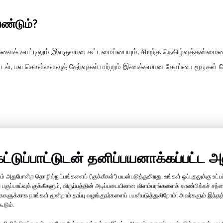
ண்டும்?
ளைக் காட்டிலும் இலகுவான கட்டமைப்பையும், சிறந்த நெகிழ்வுத்தன்மைய
யிடல், பல கொள்ளளவுத் தேர்வுகள் மற்றும் இணக்கமான கோப்பை மூடிகள் 
்
்டுப்பாட்டுடன் தனிப்பயனாக்கப்பட்ட அ
அதுபோன்ற தொழில்நுட்பங்களைப் ('குக்கீகள்') பயன்படுத்துகிறது. உங்கள் ஒப்புதலுக்கு உட்பட
ப்பாய்வுக் குக்கீகளும், விருப்பத்தின் அடிப்படையிலான விளம்பரங்களைக் காண்பிக்கச் சந்தை
ன மற்றும் குளிர்ந்த பானப் பயன்பாடுகளுக்கு ஏற்றது.
கைகளுக்காக நாங்கள் மூன்றாம் தரப்பு வழங்குநர்களைப் பயன்படுத்துகிறோம்; அவர்களும் இந்
ூடும்.