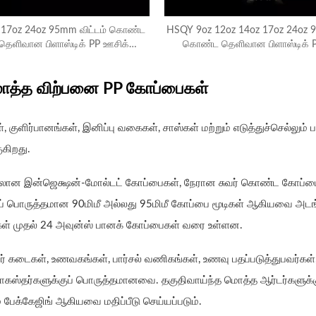
17oz 24oz 95mm விட்டம் கொண்ட
HSQY 9oz 12oz 14oz 17oz 24oz 9
தெளிவான பிளாஸ்டிக் PP ஊசிக்
கொண்ட தெளிவான பிளாஸ்டிக் P
கோப்பைகள்
கோப்பைகள்
மொத்த விற்பனை PP கோப்பைகள்
கள், குளிர்பானங்கள், இனிப்பு வகைகள், சாஸ்கள் மற்றும் எடுத்துச்செல்லும் 
கிறது.
்கலான இன்ஜெக்ஷன்-மோல்டட் கோப்பைகள், நேரான சுவர் கொண்ட கோப்பை
ுப் பொருத்தமான 90மிமீ அல்லது 95மிமீ கோப்பை மூடிகள் ஆகியவை அடங்
ள் முதல் 24 அவுன்ஸ் பானக் கோப்பைகள் வரை உள்ளன.
ர் கடைகள், உணவகங்கள், பார்சல் வணிகங்கள், உணவு பதப்படுத்துபவர்கள்,
ோகஸ்தர்களுக்குப் பொருத்தமானவை. தகுதிவாய்ந்த மொத்த ஆர்டர்களுக்க
 பேக்கேஜிங் ஆகியவை மதிப்பீடு செய்யப்படும்.