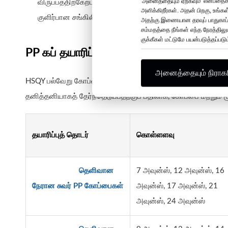
'அனைத்தையும் ஏற்கவும்' என்பதைக
விருப்பத்திற்கேற்ப லோகோ அச்சிடுதல் மற்றும் பேக்கேஜிங் விர
அளிக்கிறீர்கள். அதன் பிறகு, உங்
குளிர்பான சங்கிலித் தொடர் நிறுவனங்கள், மொத்த விற்ப
அதற்கு இணையான தரவுப் பாதுகாப்பு
சம்மதத்தை நீங்கள் எந்த நேரத்திலு
குக்கீகள் மட்டுமே பயன்படுத்தப்படும
PP கப் தயாரிப்பு வரம்பு
அனைத்தையும் நிராகரி
HSQY பல்வேறு கோப்பை கொள்ளளவுகள், விளிம்பு விட்டங்கள், வட
தனித்தனியாகத் தேர்ந்தெடுப்பதற்குப் பதிலாக, கோப்பை மற்றும்
தயாரிப்புத் தொடர்
கொள்ளளவு
தெளிவான
7 அவுன்ஸ், 12 அவுன்ஸ், 16
நேரான சுவர் PP கோப்பைகள்
அவுன்ஸ், 17 அவுன்ஸ், 21
அவுன்ஸ், 24 அவுன்ஸ்