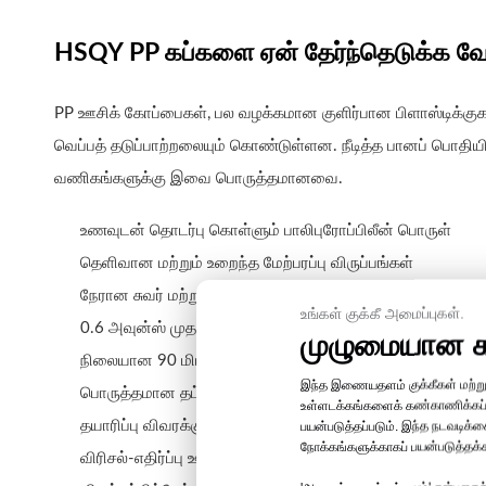
HSQY PP கப்களை ஏன் தேர்ந்தெடுக்க வே
PP ஊசிக் கோப்பைகள், பல வழக்கமான குளிர்பான பிளாஸ்டிக்குக
வெப்பத் தடுப்பாற்றலையும் கொண்டுள்ளன. நீடித்த பானப் பொதி
வணிகங்களுக்கு இவை பொருத்தமானவை.
உணவுடன் தொடர்பு கொள்ளும் பாலிபுரோப்பிலீன் பொருள்
தெளிவான மற்றும் உறைந்த மேற்பரப்பு விருப்பங்கள்
நேரான சுவர் மற்றும் U-வடிவ கோப்பை வடிவமைப்புகள்
உங்கள் குக்கீ அமைப்புகள்.
0.6 அவுன்ஸ் முதல் 24 அவுன்ஸ் வரையிலான கொள்ளளவுகள
முழுமையான கட
நிலையான 90 மிமீ மற்றும் 95 மிமீ விளிம்பு விட்டங்கள்
இந்த இணையதளம் குக்கீகள் மற்றும் 
பொருத்தமான தட்டையான மற்றும் குவிந்த மூடி விருப்பங்கள்
உள்ளடக்கங்களைக் கண்காணிக்கப் பகு
தயாரிப்பு விவரக்குறிப்பைப் பொறுத்து, சூடான, வெதுவெதுப்பா
பயன்படுத்தப்படும். இந்த நடவடிக்
நோக்கங்களுக்காகப் பயன்படுத்தக்க
விரிசல்-எதிர்ப்பு ஊசி-வார்ப்பு கட்டுமானம்