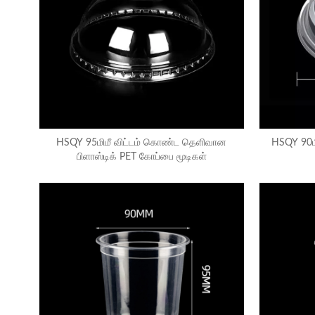
HSQY 95மிமீ விட்டம் கொண்ட தெளிவான
HSQY 90மி
பிளாஸ்டிக் PET கோப்பை மூடிகள்