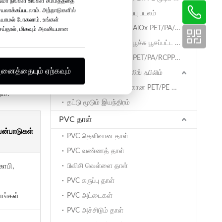
மோ நீங்கள் உங்கள் சம்மதத்தை
ெயலாக்கப்படலாம். அந்நாடுகளில்
EVOH/PP உயர் தடுப்பு படலம்
ியாமல் போகலாம். உங்கள்
PP தட்டுகளுக்கான AlOx PET/PA/RCPP உயர்-தடுப்பு ரிடார்ட் ஃபிலிம்
 செய்தால், மிகவும் அவசியமான
PP தட்டுகளுக்கான பூச்சு பூசப்பட்ட BOPET மூடிப் படலம்
PP தட்டுகளுக்கான PET/PA/RCPP ரிடார்டபிள் லிடிங் ஃபிலிம்
னைத்தையும் ஏற்கவும்
PET/PE தட்டுக்கான சீலிங் ஃபிலிம்
 பாகத்தையும்
PET/PE தட்டுகளுக்கான PET/PE மூடும் படலம்
ம்.
தட்டு மூடும் இயந்திரம்
PVC தாள்
பயன்பாடுகள்
PVC தெளிவான தாள்
PVC வண்ணத் தாள்
காபி,
பிவிசி வெள்ளை தாள்
PVC கருப்பு தாள்
னங்கள்
PVC அட்டைகள்
PVC அச்சிடும் தாள்