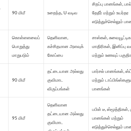
சிறப்பு பானங்கள், பால்
4
90 மிமீ
உறைந்த, U வடிவ
தேநீர் மற்றும் உயர்தர
எடுத்துச்செல்லும் பா
கொள்ளளவைப்
தெளிவான,
சாஸ்கள், சுவையூட்டிக
5
பொறுத்து
கச்சிதமான அளவுக்
மாதிரிகள், இனிப்பு
மாறுபடும்
கோப்பை
மற்றும் உணவுப் பகுதி
தட்டையான அல்லது
பார்சல் பானங்கள், ஸ
90 மிமீ
குவிமாட
மற்றும் டாப்பிங்ஸ்கள
விருப்பங்கள்
பானங்கள்
தெளிவான
பபிள் டீ, ஸ்மூத்திகள், 
தட்டையான அல்லது
95 மிமீ
பானங்கள் மற்றும்
குவிமாட
எடுத்துச்செல்லும் பா