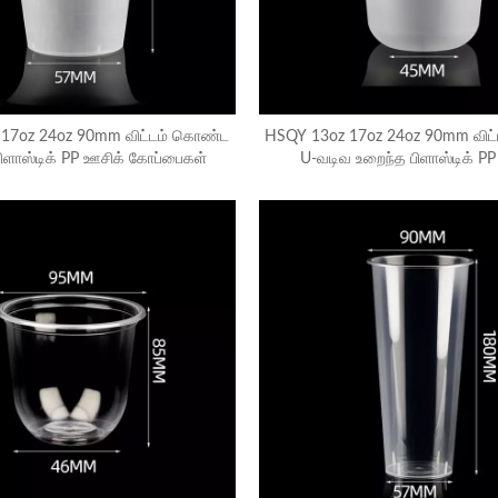
17oz 24oz 90mm விட்டம் கொண்ட
HSQY 13oz 17oz 24oz 90mm விட
ிளாஸ்டிக் PP ஊசிக் கோப்பைகள்
U-வடிவ உறைந்த பிளாஸ்டிக் PP
கோப்பைகள்