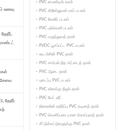
PVC பைண்டிங் கவர்
ும் உணவு
PVC கிறிஸ்துமஸ் மரப் படலம்
PVC வேலிப் படலம்
PVC புல்வெளி படலம்
 தேநீர்,
PVC மருத்துவத் தாள்
ிராண்டட்
PVDC பூசப்பட்ட PVC படலம்
சுய பிசின் PVC தாள்
PVC சாம்பல் நிற அட்டைத் தாள்
திகள்
PVC ஆடை தாள்
ச் சேவை
புடைப்பு PVC படலம்
PVC விளக்கு நிழல் தாள்
PVC மேட் ஷீட்
ி, தேநீர்
நிலைமின் எதிர்ப்பு PVC கடினத் தாள்
னத்
PVC வெளிப்படையான கொப்புளத் தாள்
சீட்டுக்கட்டுகளுக்கு PVC தாள்