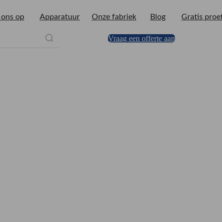
 ons op
Apparatuur
Onze fabriek
Blog
Gratis pro
Vraag een offerte aan