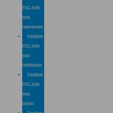
PVC-folie
voor
regenjassen
Flexibele
PVC-folie
voor
tafelkleden
Flexibele
PVC-folie
voor
tenten
Flexibele