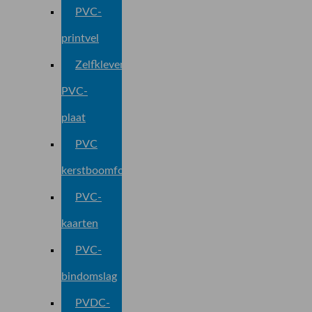
PVC-
printvel
Zelfklevend
PVC-
plaat
PVC
kerstboomfolie
PVC-
kaarten
PVC-
bindomslag
PVDC-