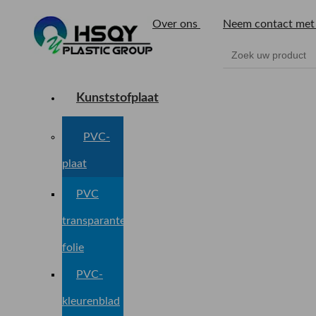
Over ons
Neem contact met
Kunststofplaat
PVC-
plaat
PVC
transparante
folie
PVC-
kleurenblad