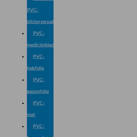
PVC-
blisterverpakking
PVC-
medicijnblad
PVC-
hekfolie
PVC-
gazonfolie
PVC-
mat
PVC-