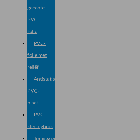
gecoate
PVC-
folie
PVC-
folie met
reliëf
Antistatische
PVC-
plaat
PVC-
kledinghoes
Transparante