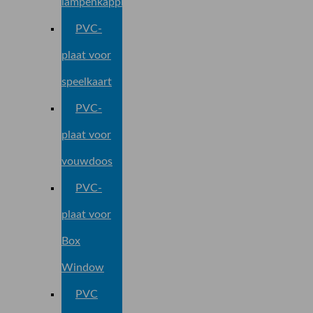
lampenkapplaat
PVC-
plaat voor
speelkaart
PVC-
plaat voor
vouwdoos
PVC-
plaat voor
Box
Window
PVC