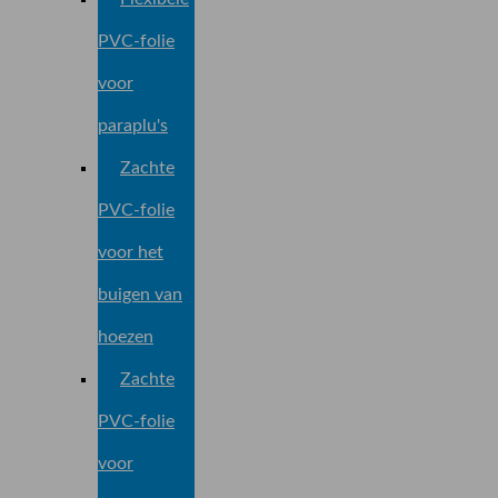
PVC-folie
voor
paraplu's
Zachte
PVC-folie
voor het
buigen van
hoezen
Zachte
PVC-folie
voor