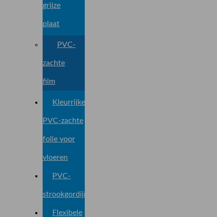
grijze
plaat
PVC-
zachte
film
Kleurrijke
PVC-zachte
folie voor
vloeren
PVC-
strookgordijnen
Flexibele