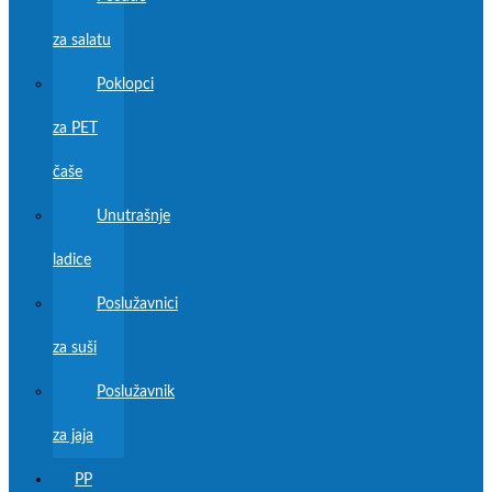
za salatu
Poklopci
za PET
čaše
Unutrašnje
ladice
Poslužavnici
za suši
Poslužavnik
za jaja
PP