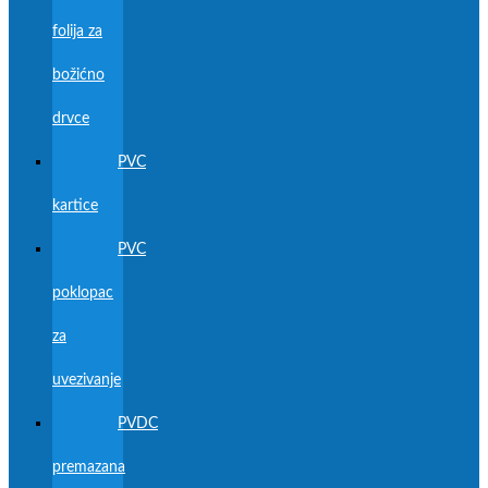
folija za
božićno
drvce
PVC
kartice
PVC
poklopac
za
uvezivanje
PVDC
premazana