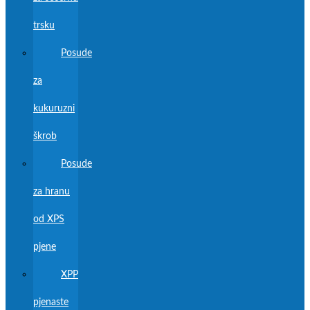
trsku
Posude
za
kukuruzni
škrob
Posude
za hranu
od XPS
pjene
XPP
pjenaste