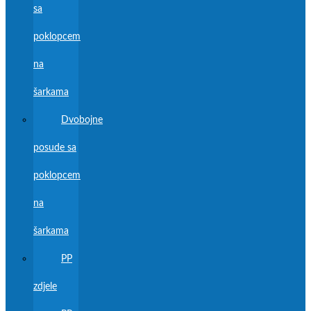
sa
poklopcem
na
šarkama
Dvobojne
posude sa
poklopcem
na
šarkama
PP
zdjele