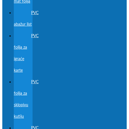
mat folija
PVC
abažur list
PVC
folija za
igraće
karte
PVC
folija za
sklopivu
kutiju
PVC