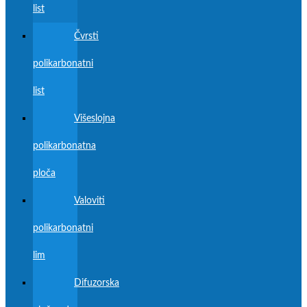
list
Čvrsti
polikarbonatni
list
Višeslojna
polikarbonatna
ploča
Valoviti
polikarbonatni
lim
Difuzorska