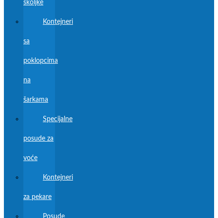
školjke
Kontejneri
sa
poklopcima
na
šarkama
Specijalne
posude za
voće
Kontejneri
za pekare
Posude