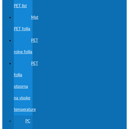
PET list
Mat
PET folija
PET
rolne folija
PET
folija
otporna
na visoke
temperature
PC