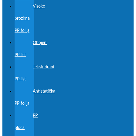
Visoko
prozirna
PP folija
Obojeni
PP list
Teksturirani
PP list
Antistatička
PP folija
PP
ploča