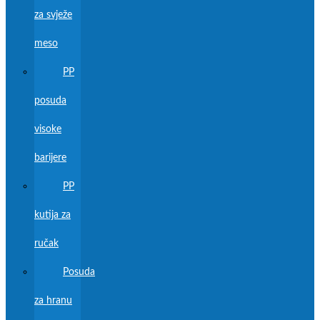
za svježe
meso
PP
posuda
visoke
barijere
PP
kutija za
ručak
Posuda
za hranu