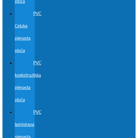
ploča
PVC
Celuka
pjenasta
ploča
PVC
koekstruzijska
pjenasta
ploča
PVC
laminirana
pjenasta