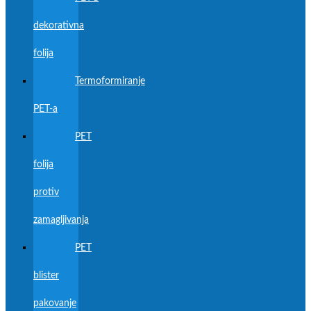
dekorativna
folija
Termoformiranje
PET-a
PET
folija
protiv
zamagljivanja
PET
blister
pakovanje