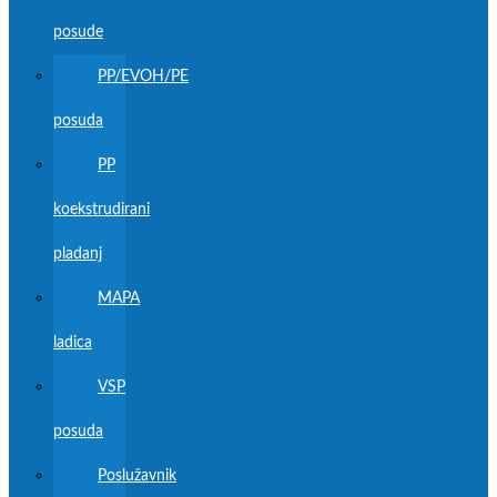
posude
PP/EVOH/PE
posuda
PP
koekstrudirani
pladanj
MAPA
ladica
VSP
posuda
Poslužavnik