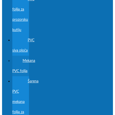
folija za
prozorsku
kutiju
PVC
siva ploča
Mekana
PVC folija
Šarena
PVC
mekana
folija za