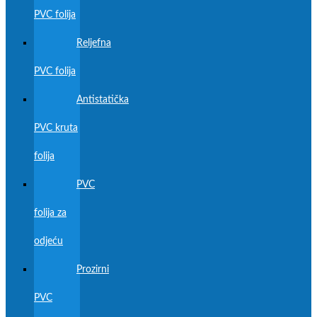
PVC folija
Reljefna
PVC folija
Antistatička
PVC kruta
folija
PVC
folija za
odjeću
Prozirni
PVC