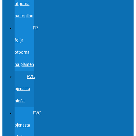
otporna
na toplinu
PP
folija
otporna
na plamen
PVC
pjenasta
ploča
PVC
pjenasta