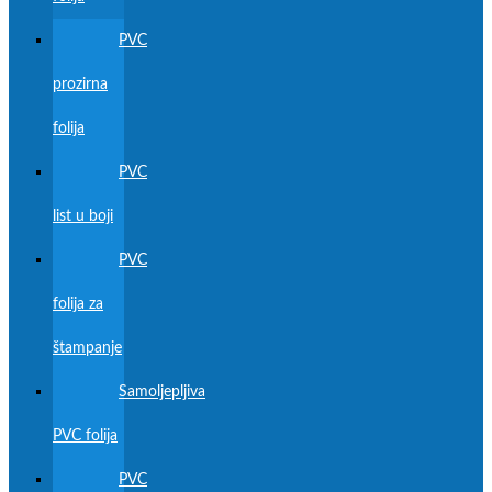
PVC
prozirna
folija
PVC
list u boji
PVC
folija za
štampanje
Samoljepljiva
PVC folija
PVC