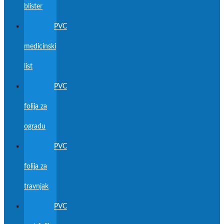
blister
PVC
medicinski
list
PVC
folija za
ogradu
PVC
folija za
travnjak
PVC