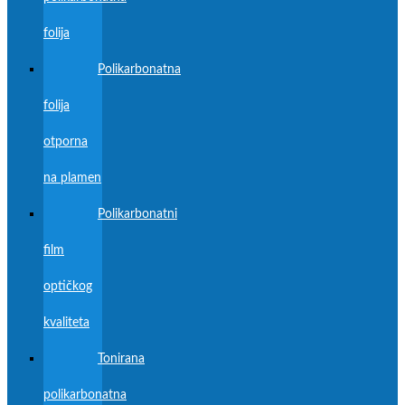
folija
Polikarbonatna
folija
otporna
na plamen
Polikarbonatni
film
optičkog
kvaliteta
Tonirana
polikarbonatna