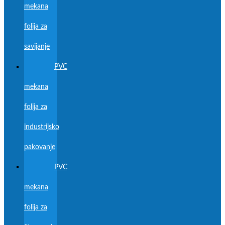
mekana
folija za
savijanje
PVC
mekana
folija za
industrijsko
pakovanje
PVC
mekana
folija za