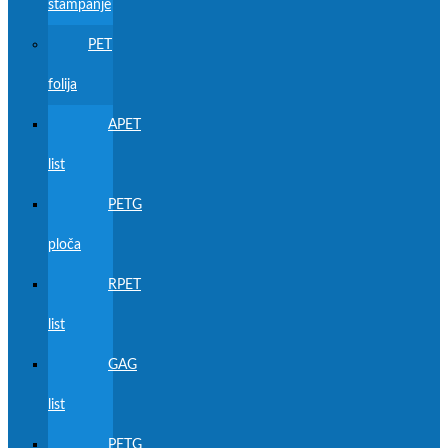
štampanje
PET
folija
APET
list
PETG
ploča
RPET
list
GAG
list
PETG