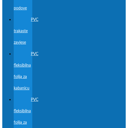
podove
PVC
trakaste
zavjese
PVC
fleksibilna
folija za
kabanicu
PVC
fleksibilna
folija za