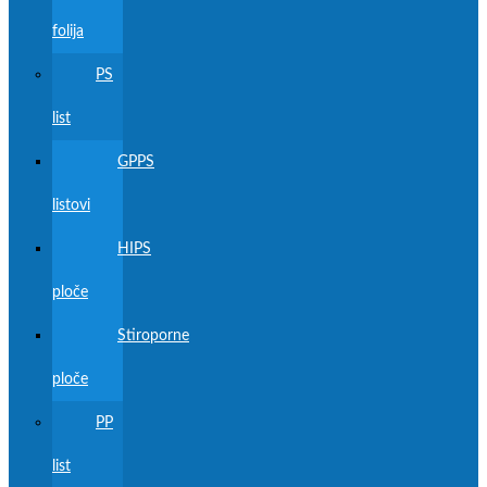
folija
PS
list
GPPS
listovi
HIPS
ploče
Stiroporne
ploče
PP
list