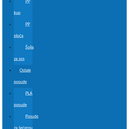
PP
kup
PP
ploča
Šolja
za sos
Ostale
posude
PLA
posude
Posude
za šećernu