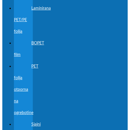
Laminirana
PET/PE
folija
BOPET
film
PET
folija
otporna
na
ogrebotine
Sjajni