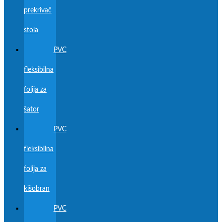
prekrivač
stola
PVC
fleksibilna
folija za
šator
PVC
fleksibilna
folija za
kišobran
PVC