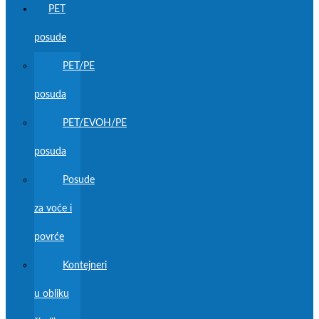
PET
posude
PET/PE
posuda
PET/EVOH/PE
posuda
Posude
za voće i
povrće
Kontejneri
u obliku