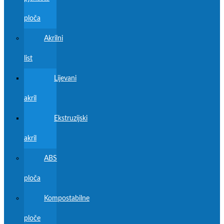
ploča
Akrilni
list
Lijevani
akril
Ekstruzijski
akril
ABS
ploča
Kompostabilne
ploče