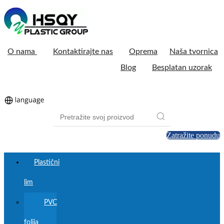
O nama
Kontaktirajte nas
Oprema
Naša tvornica
Blog
Besplatan uzorak
Zatražite ponudu
Plastični
lim
PVC
folija