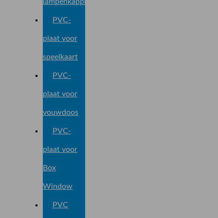
lampenkapplaat
PVC-
plaat voor
speelkaart
PVC-
plaat voor
vouwdoos
PVC-
plaat voor
Box
Window
PVC