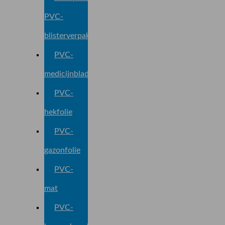
PVC-
blisterverpakking
PVC-
medicijnblad
PVC-
hekfolie
PVC-
gazonfolie
PVC-
mat
PVC-