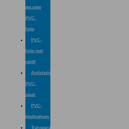
gecoate
PVC-
folie
PVC-
folie met
reliëf
Antistatische
PVC-
plaat
PVC-
kledinghoes
Transparante