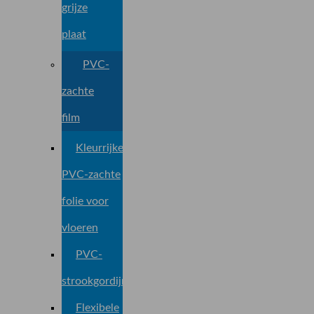
grijze
plaat
PVC-
zachte
film
Kleurrijke
PVC-zachte
folie voor
vloeren
PVC-
strookgordijnen
Flexibele