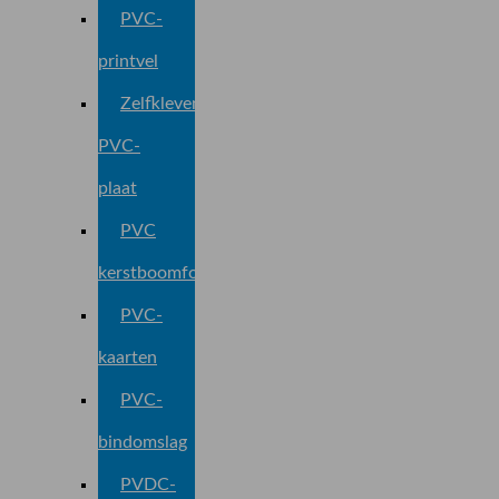
PVC-
printvel
Zelfklevend
PVC-
plaat
PVC
kerstboomfolie
PVC-
kaarten
PVC-
bindomslag
PVDC-