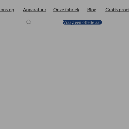
 ons op
Apparatuur
Onze fabriek
Blog
Gratis pro
Vraag een offerte aan