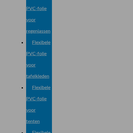
PVC-folie
voor
regenjassen
Flexibele
PVC-folie
voor
tafelkleden
Flexibele
PVC-folie
voor
tenten
Flexibele