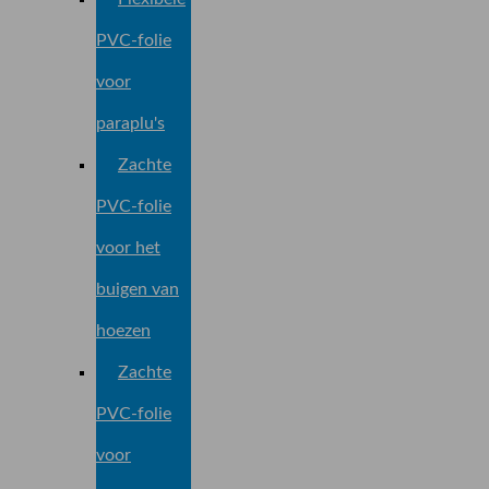
PVC-folie
voor
paraplu's
Zachte
PVC-folie
voor het
buigen van
hoezen
Zachte
PVC-folie
voor