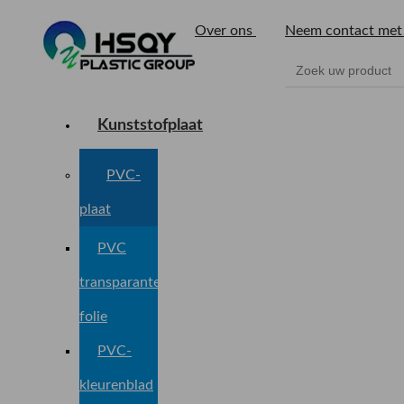
Over ons
Neem contact met
Kunststofplaat
PVC-
plaat
PVC
transparante
folie
PVC-
kleurenblad