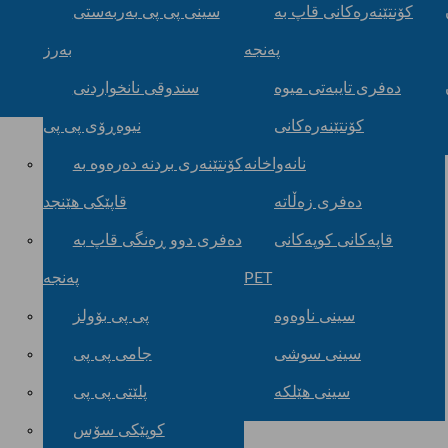
کۆنتێنەرەکانی قاپ بە
سینی پی پی بەربەستی
پەنجە
بەرز
دەفری تایبەتی میوە
سندوقی نانخواردنی
کۆنتێنەرەکانی
نیوەڕۆی پی پی
نانەواخانە
کۆنتێنەری بردنە دەرەوە بە
دەفری زەڵاتە
قاپێکی هێنجد
قاپەکانی کوپەکانی
دەفری دوو ڕەنگی قاپ بە
PET
پەنجە
سینی ناوەوە
پی پی بۆولز
سینی سوشی
جامی پی پی
سینی هێلکە
پلێتی پی پی
کوپێکی سۆس