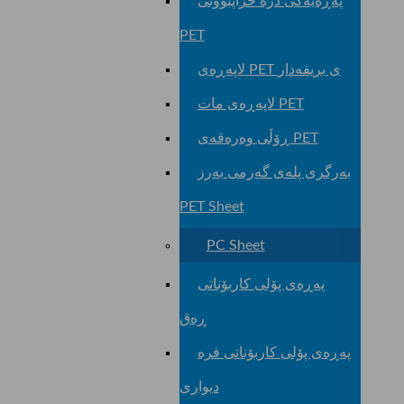
پەڕەیەکی دژە خراپبوونی
PET
لاپەڕەی PET ی بریقەدار
لاپەڕەی مات PET
ڕۆڵی وەرەقەی PET
بەرگری پلەی گەرمی بەرز
PET Sheet
PC Sheet
پەڕەی پۆلی کاربۆناتی
ڕەق
پەڕەی پۆلی کاربۆناتی فرە
دیواری