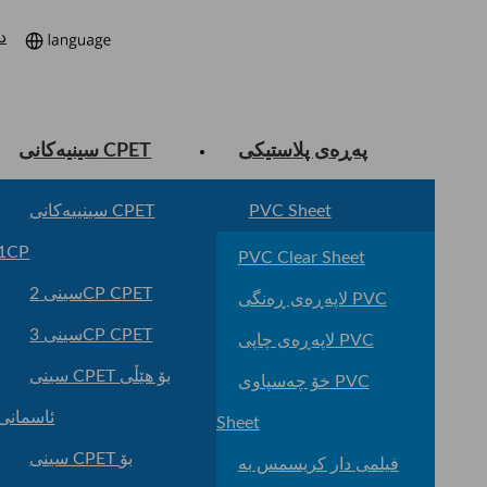
د
پەڕەی پلاستیکی
سینیەکانی CPET
PVC Sheet
سینییەکانی CPET
1CP
PVC Clear Sheet
سینی 2CP CPET
لاپەڕەی ڕەنگی PVC
سینی 3CP CPET
لاپەڕەی چاپی PVC
سینی CPET بۆ هێڵی
خۆ چەسپاوی PVC
ئاسمانی
Sheet
سینی CPET بۆ
فیلمی دار کریسمس بە