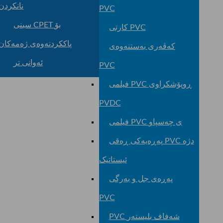
نانکردن
PVC
سینی CPET بۆ
کارتی PVC
پاککردنەوەی ژەمەکان
کەڤەری بەستنەوەی
ئەوانی تر
PVC
فیلمی PVC ڕوپۆشکراوی
PVDC
فیلمی PVC ی چەسپاو
پەڕەیەکی ڕەقی PVC دژە
ئیستاتیک
پەڕەی جل و بەرگی
PVC
PVC شەفاف بلیستەر