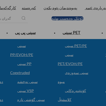
ەربارەی ئێمە
پەیوەندیمان پێوە بکەن
کەرەستە
کارگەکەما
کۆتێک بەدەست بهێنە
سینی PET
سینی پی پی
سینی PET/PE
سینی
سینی
PP/EVOH/PE
PET/EVOH/PE
سینی PP
سینی سەوزەی
Coextruded
میوە
سینی نەخشە
دە
کۆنتێنەرەکانی
سینی VSP
کلامشێڵ
سینی گۆشتی تازە
دە