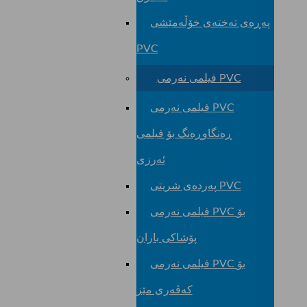
پەڕەی تەختەی خۆڵەمێشی
PVC
فیلمی نەرمی PVC
فیلمی نەرمی PVC
ڕەنگاوڕەنگ بۆ فیلمی
ئەرزی
پەردەی شریتی PVC
فیلمی نەرمی PVC بۆ
پۆشاکی باران
فیلمی نەرمی PVC بۆ
کەڤەری مێز