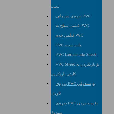
شیت
پەڕەی دەرمانی PVC
فیلمی سیاج بە PVC
فیلمی چەم PVC
PVC مات شیت
PVC Lampshade Sheet
PVC Sheet بۆ یاریکردن بە
کارتی یاریکردن
پەڕەی PVC بۆ سندوقی
تاودان
پەڕەی PVC بۆ پەنجەرەی
سندوق