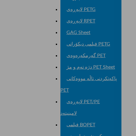
لاپەڕەی PETG
لاپەڕەی RPET
GAG Sheet
فیلمی دیکۆراتی PETG
گەرمکەرەوەی PET
دژە تەم و مژ PET Sheet
پاکەتکردنی تاڵە مووەکانی
PET
لاپەڕەی PET/PE
لامینیتەد
فیلمی BOPET