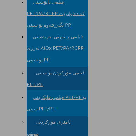
فیلمی داپۆشینی
PET/PA/RCPP کە دەتوانرێت
بگەڕێتەوە بۆ سینی PP
فیلمی ڕیتۆرتی بەربەستی
بەرزی AlOx PET/PA/RCPP
بۆ سینی PP
فیلمی مۆرکردن بۆ سینی
PET/PE
فیلمی قاپکردنی PET/PE بۆ
سینی PET/PE
ئامێری مۆرکردنی
سینی