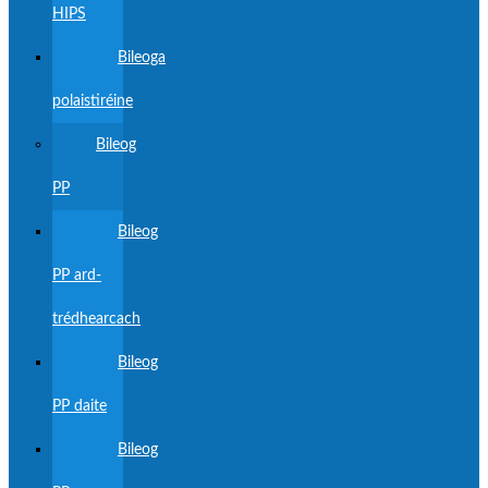
HIPS
Bileoga
polaistiréine
Bileog
PP
Bileog
PP ard-
trédhearcach
Bileog
PP daite
Bileog