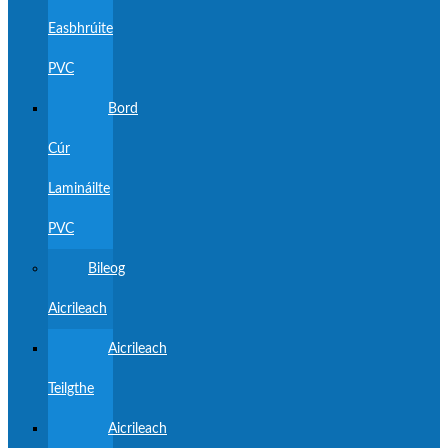
Easbhrúite
PVC
Bord
Cúr
Lamináilte
PVC
Bileog
Aicrileach
Aicrileach
Teilgthe
Aicrileach