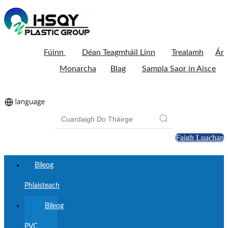
Fúinn
Déan Teagmháil Linn
Trealamh
Ár
Monarcha
Blag
Sampla Saor in Aisce
Faigh Luachan
Bileog
Phlaisteach
Bileog
PVC