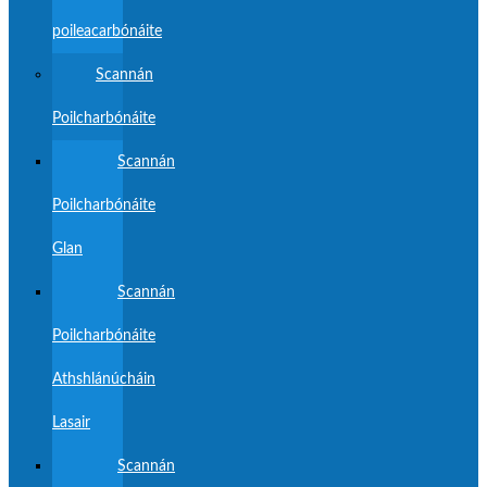
poileacarbónáite
Scannán
Poilcharbónáite
Scannán
Poilcharbónáite
Glan
Scannán
Poilcharbónáite
Athshlánúcháin
Lasair
Scannán