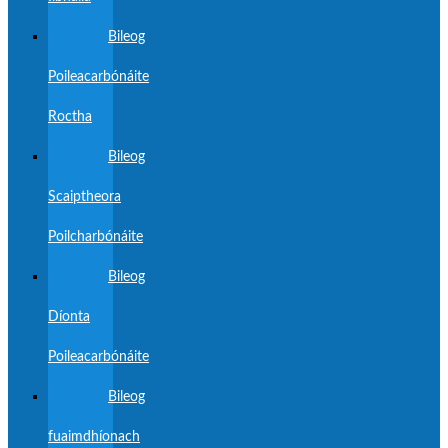
Bileog
Poileacarbónáite
Roctha
Bileog
Scaiptheora
Poilcharbónáite
Bileog
Díonta
Poileacarbónáite
Bileog
fuaimdhíonach