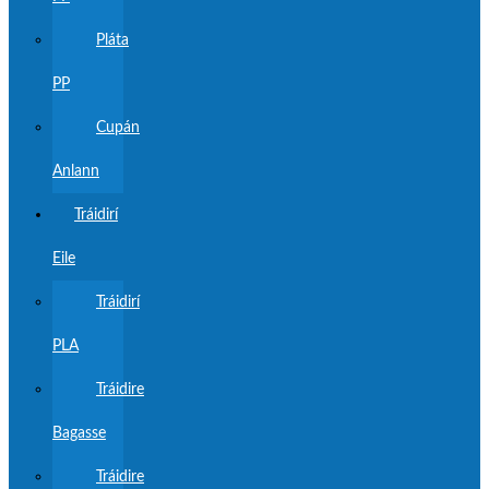
Pláta
PP
Cupán
Anlann
Tráidirí
Eile
Tráidirí
PLA
Tráidire
Bagasse
Tráidire