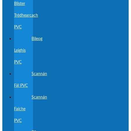
Blister
Trédhearcach
PVC
Bileog
Leighis
PVC
Scannán
Fál PVC
Scannán
Faiche
PVC