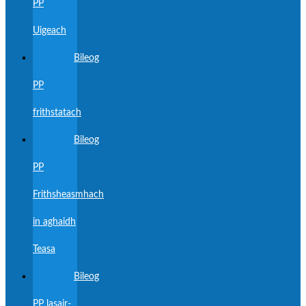
PP
Uigeach
Bileog
PP
frithstatach
Bileog
PP
Frithsheasmhach
in aghaidh
Teasa
Bileog
PP lasair-