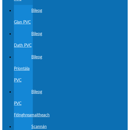
Bileog
Glan PVC
Bileog
Dath PVC
Bileog
Priontála
PVC
Bileog
PVC
Féinghreamaitheach
Scannán