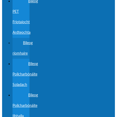
Bileog
PET
Friotaíocht
Ardteochta
Bileog
ríomhaire
Bileog
Poilcharbónáite
Soladach
Bileog
Poilcharbónáite
Ilbhalla