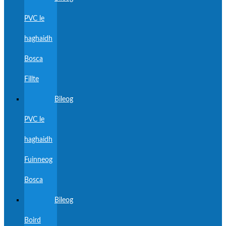
PVC le
haghaidh
Bosca
Fillte
Bileog
PVC le
haghaidh
Fuinneog
Bosca
Bileog
Boird