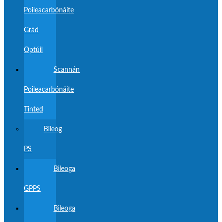
Poileacarbónáite
Grád
Optúil
Scannán
Poileacarbónáite
Tinted
Bileog
PS
Bileoga
GPPS
Bileoga