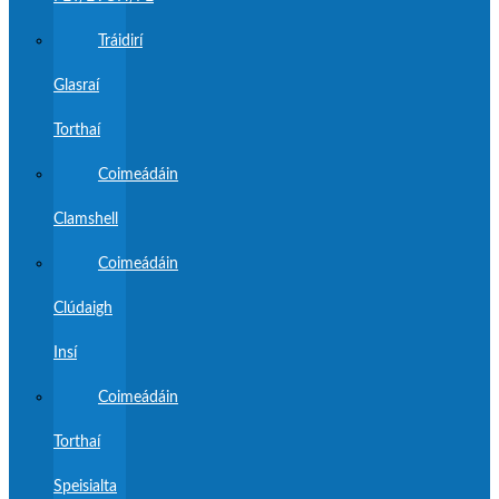
Tráidirí
Glasraí
Torthaí
Coimeádáin
Clamshell
Coimeádáin
Clúdaigh
Insí
Coimeádáin
Torthaí
Speisialta