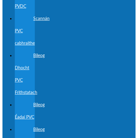
PVDC
Scannán
PVC
cabhraithe
Bileog
Dhocht
PVC
Frithstatach
Bileog
Éadaí PVC
Bileog