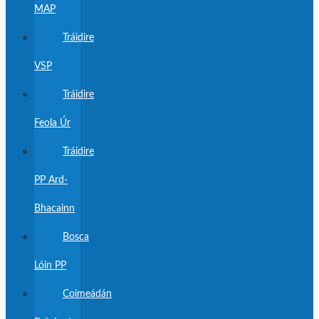
MAP
Tráidire
VSP
Tráidire
Feola Úr
Tráidire
PP Ard-
Bhacainn
Bosca
Lóin PP
Coimeádán