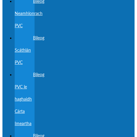
Bileog
Neamhlonrach
PVC
Bileog
Scáthlán
PVC
Bileog
PVC le
haghaidh
Cárta
Imeartha
Bileog