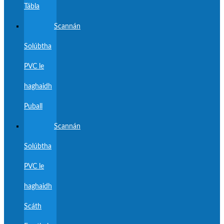
Tábla
Scannán
Solúbtha
PVC le
haghaidh
Puball
Scannán
Solúbtha
PVC le
haghaidh
Scáth