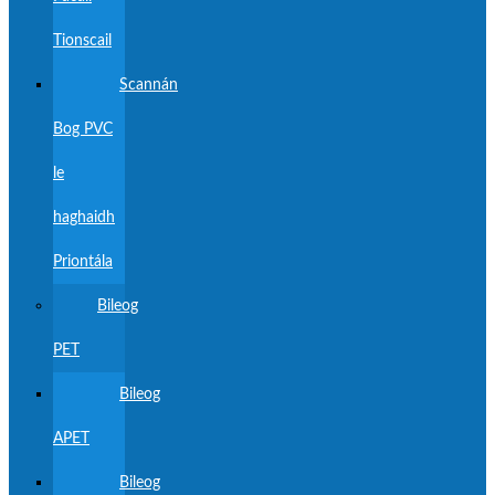
Tionscail
Scannán
Bog PVC
le
haghaidh
Priontála
Bileog
PET
Bileog
APET
Bileog