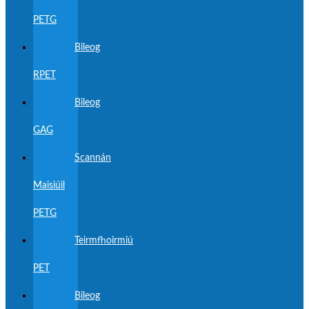
PETG
Bileog
RPET
Bileog
GAG
Scannán
Maisiúil
PETG
Teirmfhoirmiú
PET
Bileog