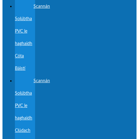
Scannán
Solúbtha
PVC le
haghaidh
Cóta
Báistí
Scannán
Solúbtha
PVC le
haghaidh
Clúdach