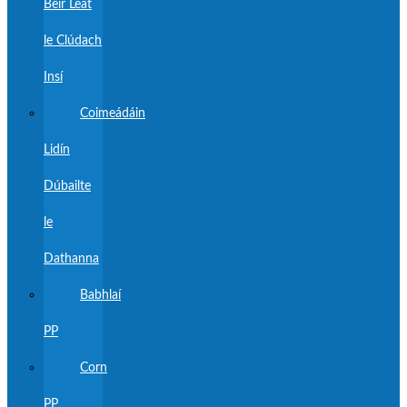
Beir Leat
le Clúdach
Insí
Coimeádáin
Lidín
Dúbailte
le
Dathanna
Babhlaí
PP
Corn
PP