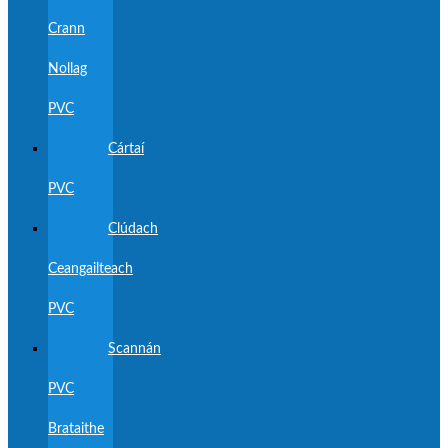
Crann
Nollag
PVC
Cártaí
PVC
Clúdach
Ceangailteach
PVC
Scannán
PVC
Brataithe