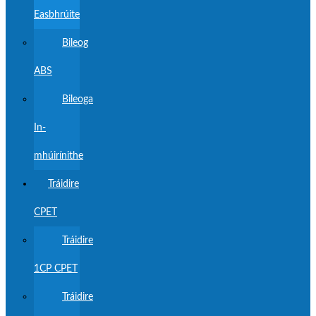
Easbhrúite
Bileog
ABS
Bileoga
In-
mhúirínithe
Tráidire
CPET
Tráidire
1CP CPET
Tráidire