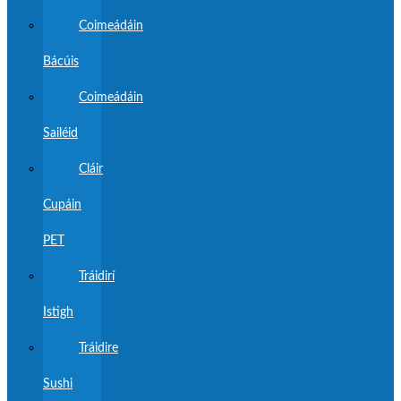
Coimeádáin
Bácúis
Coimeádáin
Sailéid
Cláir
Cupáin
PET
Tráidirí
Istigh
Tráidire
Sushi