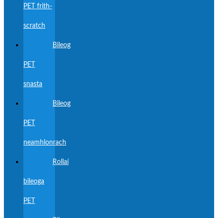
PET frith-
scratch
Bileog
PET
snasta
Bileog
PET
neamhlonrach
Rollaí
bileoga
PET