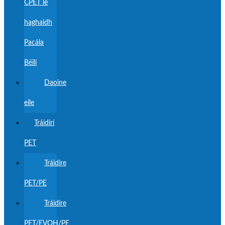
CPET le
haghaidh
Pacála
Béilí
Daoine
eile
Tráidirí
PET
Tráidire
PET/PE
Tráidire
PET/EVOH/PE