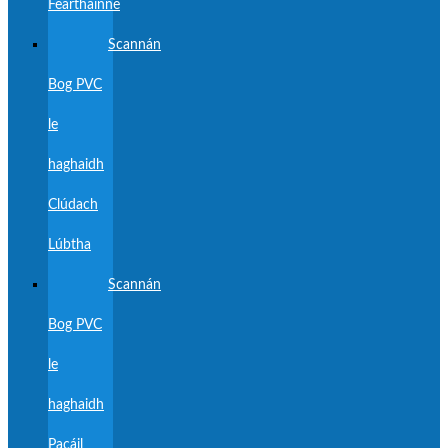
Fearthainne
Scannán
Bog PVC
le
haghaidh
Clúdach
Lúbtha
Scannán
Bog PVC
le
haghaidh
Pacáil