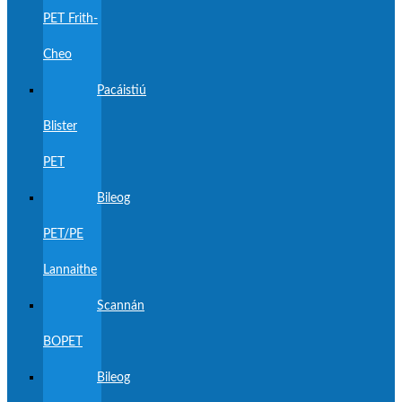
PET Frith-
Cheo
Pacáistiú
Blister
PET
Bileog
PET/PE
Lannaithe
Scannán
BOPET
Bileog