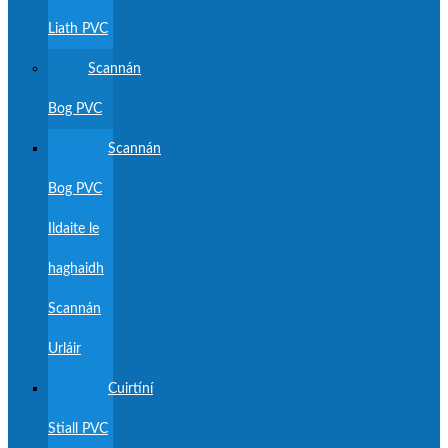
Liath PVC
Scannán
Bog PVC
Scannán
Bog PVC
Ildaite le
haghaidh
Scannán
Urláir
Cuirtíní
Stiall PVC