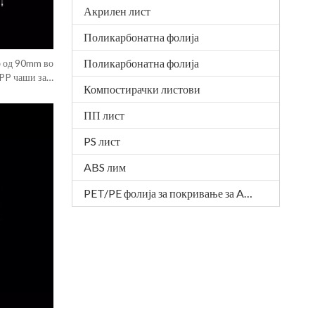
Акрилен лист
Поликарбонатна фолија
Поликарбонатна фолија
р од 90mm во
PP чаши за
Компостирачки листови
ПП лист
PS лист
ABS лим
PET/PE фолија за покривање за APET послужавник