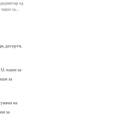
дијаметар од
 чаши за
и, десерти,
 U, чаши за
аши за
тувачи на
ни за