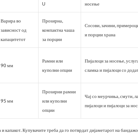
U
носење
Варира во
Проѕирна,
Сосови, зачини, примероци
зависност од
компактна чаша
и порции храна
капацитетот
за порции
Рамни или
Пијалоци за носење, услуг
90 мм
куполни опции
сламка и пијалоци со дода
Проѕирни рамни
Чај со меурчиња, смути, л
95 мм
или куполни
пијалоци и пијалоци за но
опции
 и капакот. Купувачите треба да го потврдат дијаметарот на бандаж