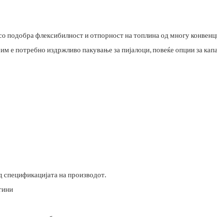
со подобра флексибилност и отпорност на топлина од многу конвен
и им е потребно издржливо пакување за пијалоци, повеќе опции за кап
од спецификацијата на производот.
тини