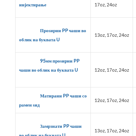
инјектирање
17oz, 24oz
Проѕирни PP чаши во
13oz, 17oz, 24oz
облик на буквата U
95мм проѕирни PP
чаши во облик на буквата U
12oz, 17oz, 24oz
Матирани PP чаши со
12oz, 17oz, 24oz
рамен ѕид
Замрзнати PP чаши
13oz, 17oz, 24oz
во облик на буквата U