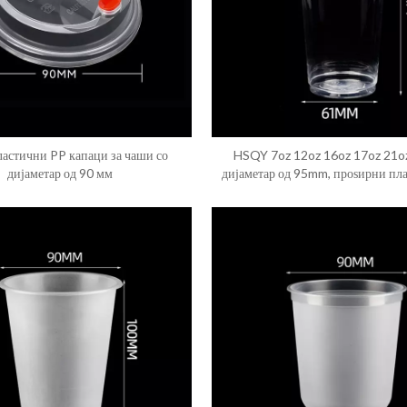
астични PP капаци за чаши со
HSQY 7oz 12oz 16oz 17oz 21oz
дијаметар од 90 мм
дијаметар од 95mm, проѕирни пл
чаши за вбризгување