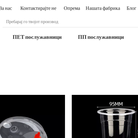
За нас
Контактирајте не
Опрема
Нашата фабрика
Блог
ПЕТ послужавници
ПП послужавници