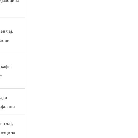
ен чај,
алоци
 кафе,
е
ај и
ијалоци
ен чај,
алоци за