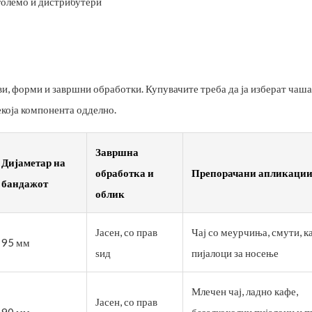
 големо и дистрибутери
и, форми и завршни обработки. Купувачите треба да ја изберат чаша
екоја компонента одделно.
Завршна
Дијаметар на
обработка и
Препорачани апликаци
бандажот
облик
Јасен, со прав
Чај со меурчиња, смути, ка
95 мм
ѕид
пијалоци за носење
Млечен чај, ладно кафе,
Јасен, со прав
90 мм
безалкохолни пијалоци и п