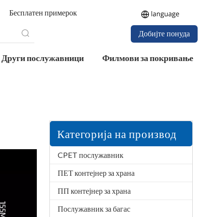
Бесплатен примерок
Добијте понуда
Други послужавници
Филмови за покривање
Категорија на производ
CPET послужавник
ПЕТ контејнер за храна
ПП контејнер за храна
Послужавник за багас