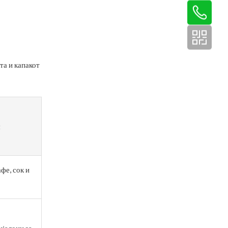
та и капакот
и
фе, сок и
ијалоци за