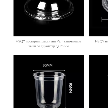
HSQY проѕирни пластични PET капачиња за
HSQY пл
чаши со дијаметар од 95 мм