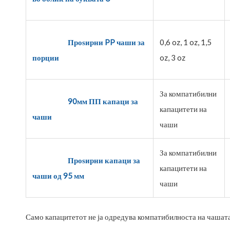
Проѕирни PP чаши за
0,6 oz, 1 oz, 1,5
порции
oz, 3 oz
За компатибилни
90мм ПП капаци за
капацитети на
чаши
чаши
За компатибилни
Проѕирни капаци за
капацитети на
чаши од 95 мм
чаши
Само капацитетот не ја одредува компатибилноста на чашата