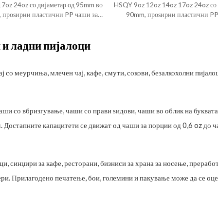
7oz 24oz со дијаметар од 95mm во
HSQY 9oz 12oz 14oz 17oz 24oz со 
, проѕирни пластични PP чаши за
90mm, проѕирни пластични PP
вбризгување
вбризгување
 и ладни пијалоци
со меурчиња, млечен чај, кафе, смути, сокови, безалкохолни пијалоц
и со вбризгување, чаши со прави ѕидови, чаши во облик на буквата
. Достапните капацитети се движат од чаши за порции од 0,6 oz до ч
и, синџири за кафе, ресторани, бизниси за храна за носење, прерабо
ери. Прилагодено печатење, бои, големини и пакување може да се оце