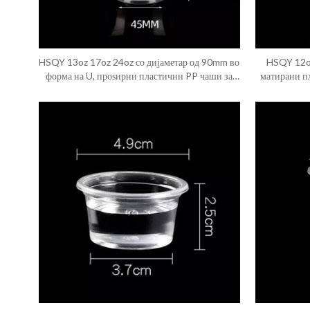
HSQY 13oz 17oz 24oz со дијаметар од 90mm во
HSQY 12oz
форма на U, проѕирни пластични PP чаши за
матирани п
вбризгување