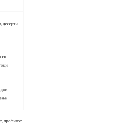
, десерти
а со
тоци
адни
сење
от, профилот