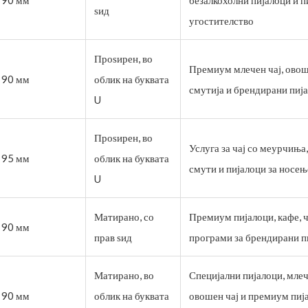
ѕид
угостителство
Проѕирен, во
Премиум млечен чај, овош
90 мм
облик на буквата
смутија и брендирани пиј
U
Проѕирен, во
Услуга за чај со меурчиња,
95 мм
облик на буквата
смути и пијалоци за носењ
U
Матирано, со
Премиум пијалоци, кафе, ч
90 мм
прав ѕид
програми за брендирани п
Матирано, во
Специјални пијалоци, млеч
90 мм
облик на буквата
овошен чај и премиум пиј