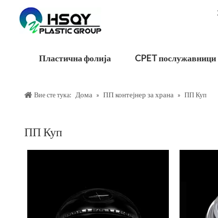
Пластична фолија
CPET послужавници
Дома
ПП контејнер за храна
Вие сте тука:
»
»
ПП Куп
ПП Куп