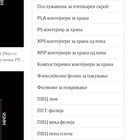
Послужавник за пченкарен скроб
PLA контејнери за храна
PS контејнер за храна
XPS контејнери за храна од пена
XPP контејнери за храна од пена
 24oz со
астични PP
Компостирачки контејнери за храна
Флексибилни фолии за пакување
Филмови за покривање
ПВЦ лим
ПЕТ-фолија
ПВЦ мека фолија
ПВЦ пена плоча