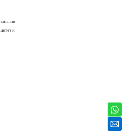
ционални
ацитет и