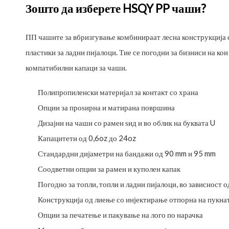
Зошто да изберете HSQY PP чаши?
ПП чашите за вбризгување комбинираат лесна конструкција 
пластики за ладни пијалоци. Тие се погодни за бизниси на ко
компатибилни капаци за чаши.
Полипропиленски материјал за контакт со храна
Опции за проѕирна и матирана површина
Дизајни на чаши со рамен ѕид и во облик на буквата U
Капацитети од 0,6oz до 24oz
Стандардни дијаметри на бандажи од 90 mm и 95 mm
Соодветни опции за рамен и куполен капак
Погодно за топли, топли и ладни пијалоци, во зависност 
Конструкција од лиење со инјектирање отпорна на пукна
Опции за печатење и пакување на лого по нарачка