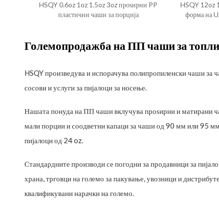
HSQY 0.6oz 1oz 1.5oz 3oz проѕирни PP
HSQY 12oz 1
пластични чаши за порција
форма на U
Големопродажба на ПП чаши за топли
HSQY произведува и испорачува полипропиленски чаши за чај 
сосови и услуги за пијалоци за носење.
Нашата понуда на ПП чаши вклучува проѕирни и матирани чаш
мали порции и соодветни капаци за чаши од 90 мм или 95 мм
пијалоци од 24 oz.
Стандардните производи се погодни за продавници за пијалоц
храна, трговци на големо за пакување, увозници и дистрибут
квалификувани нарачки на големо.