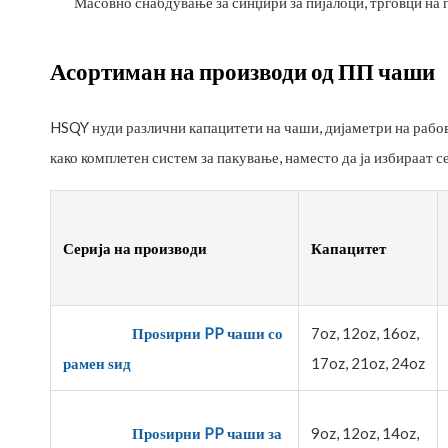
Масовно снабдување за синџири за пијалоци, трговци на
Асортиман на производи од ПП чаши
HSQY нуди различни капацитети на чаши, дијаметри на рабов
како комплетен систем за пакување, наместо да ја избираат с
Серија на производи
Капацитет
Проѕирни PP чаши со
7oz, 12oz, 16oz,
рамен ѕид
17oz, 21oz, 24oz
Проѕирни PP чаши за
9oz, 12oz, 14oz,