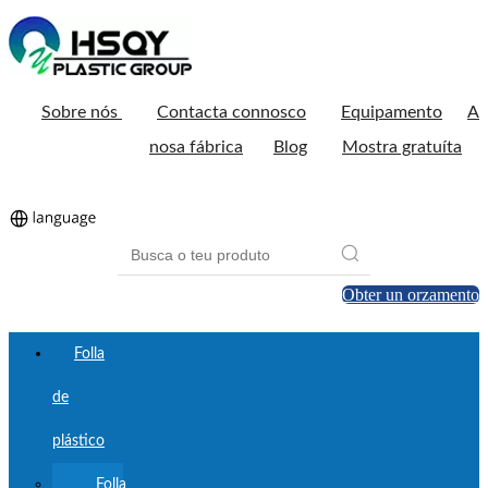
Sobre nós
Contacta connosco
Equipamento
A
nosa fábrica
Blog
Mostra gratuíta
Obter un orzamento
Folla
de
plástico
Folla