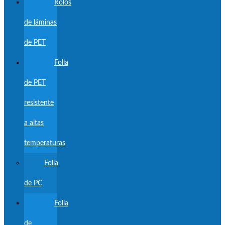
Rolos
de láminas
de PET
Folla
de PET
resistente
a altas
temperaturas
Folla
de PC
Folla
de