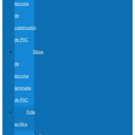
escuma
de
coextrusión
de PVC
Táboa
de
escuma
laminada
de PVC
Folla
acrílica