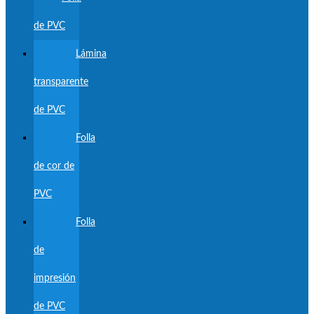
de PVC
Lámina
transparente
de PVC
Folla
de cor de
PVC
Folla
de
impresión
de PVC