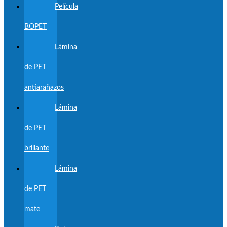
Película
BOPET
Lámina
de PET
antiarañazos
Lámina
de PET
brillante
Lámina
de PET
mate