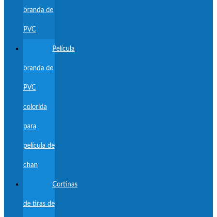
branda de
PVC
Película
branda de
PVC
colorida
para
película de
chan
Cortinas
de tiras de