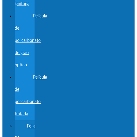
ignífuga
Película
de
policarbonato
de grao
óptico
Película
de
policarbonato
tintada
Folla