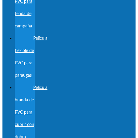
PVC para
tenda de
campaña
Película
flexible de
PVC para
paraugas
Película
branda de
PVC para
cubrir con
dobra