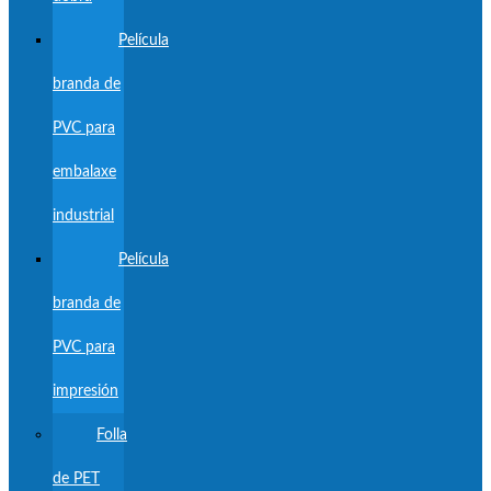
Película
branda de
PVC para
embalaxe
industrial
Película
branda de
PVC para
impresión
Folla
de PET