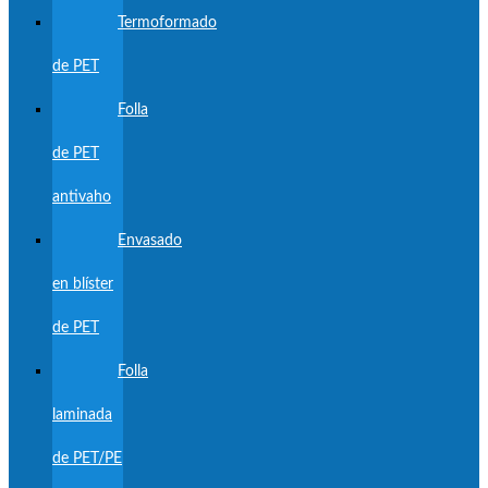
Termoformado
de PET
Folla
de PET
antivaho
Envasado
en blíster
de PET
Folla
laminada
de PET/PE