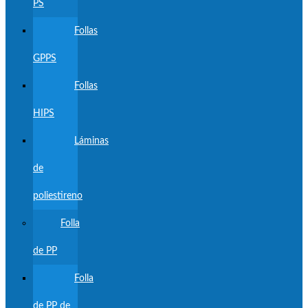
PS
Follas
GPPS
Follas
HIPS
Láminas
de
poliestireno
Folla
de PP
Folla
de PP de