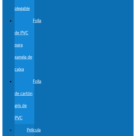
plegable
Folla
de PVC
para
xanela de
caixa
Folla
de cartón
gris de
PVC
Película