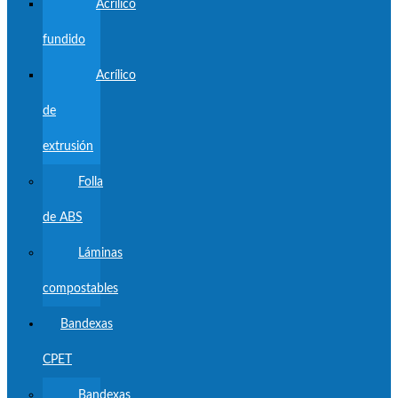
Acrílico
fundido
Acrílico
de
extrusión
Folla
de ABS
Láminas
compostables
Bandexas
CPET
Bandexas