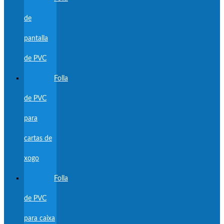
de
pantalla
de PVC
Folla
de PVC
para
cartas de
xogo
Folla
de PVC
para caixa