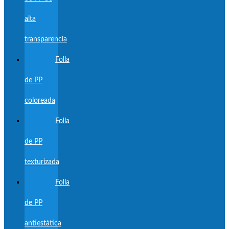
alta
transparencia
Folla
de PP
coloreada
Folla
de PP
texturizada
Folla
de PP
antiestática