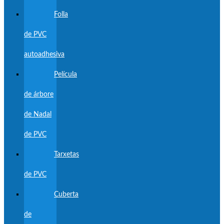
Folla
de PVC
autoadhesiva
Película
de árbore
de Nadal
de PVC
Tarxetas
de PVC
Cuberta
de