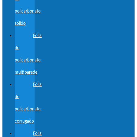
policarbonato
sólido
Folla
de
policarbonato
multiparede
Folla
de
policarbonato
corrugado
Folla