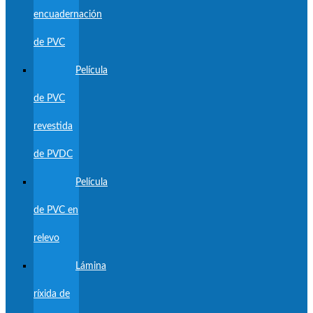
encuadernación
de PVC
Película
de PVC
revestida
de PVDC
Película
de PVC en
relevo
Lámina
ríxida de