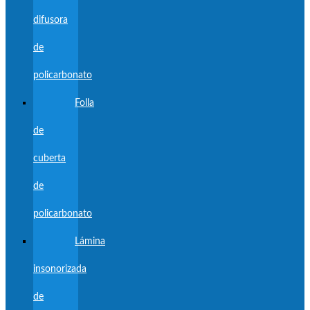
difusora
de
policarbonato
Folla
de
cuberta
de
policarbonato
Lámina
insonorizada
de