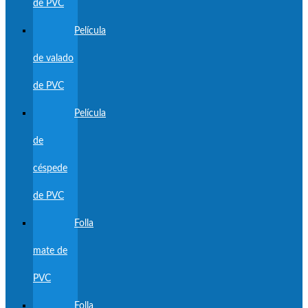
de PVC
Película
de valado
de PVC
Película
de
céspede
de PVC
Folla
mate de
PVC
Folla