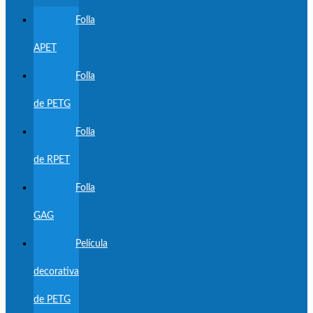
Folla
APET
Folla
de PETG
Folla
de RPET
Folla
GAG
Película
decorativa
de PETG