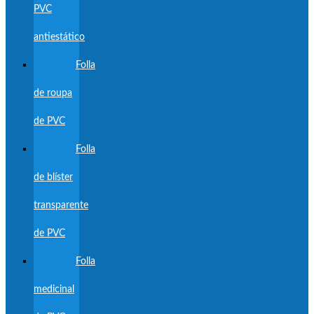
PVC
antiestático
Folla
de roupa
de PVC
Folla
de blíster
transparente
de PVC
Folla
medicinal