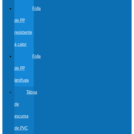
Folla
de PP
resistente
á calor
Folla
de PP
ignífuga
Táboa
de
escuma
de PVC