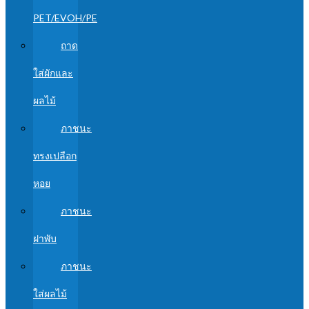
PET/EVOH/PE
ถาด
ใส่ผักและ
ผลไม้
ภาชนะ
ทรงเปลือก
หอย
ภาชนะ
ฝาพับ
ภาชนะ
ใส่ผลไม้