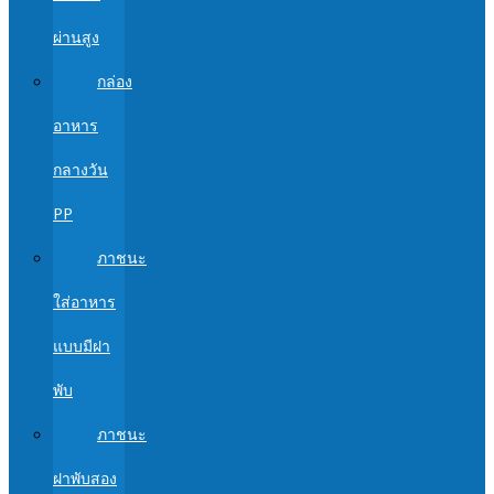
ผ่านสูง
กล่อง
อาหาร
กลางวัน
PP
ภาชนะ
ใส่อาหาร
แบบมีฝา
พับ
ภาชนะ
ฝาพับสอง