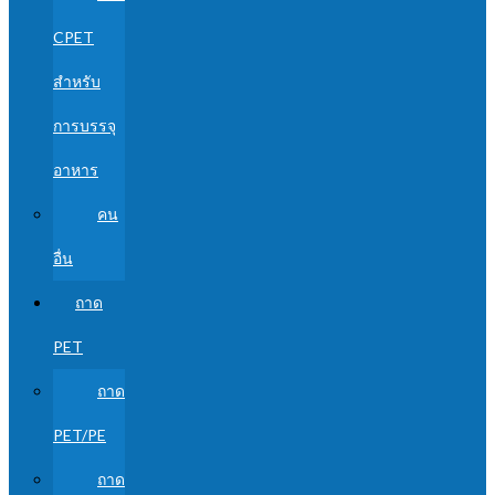
CPET
สำหรับ
การบรรจุ
อาหาร
คน
อื่น
ถาด
PET
ถาด
PET/PE
ถาด