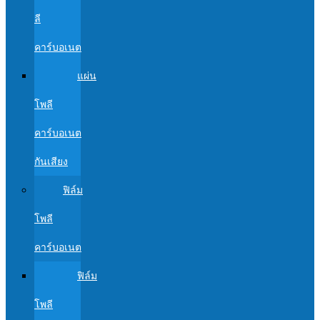
ลี
คาร์บอเนต
แผ่น
โพลี
คาร์บอเนต
กันเสียง
ฟิล์ม
โพลี
คาร์บอเนต
ฟิล์ม
โพลี