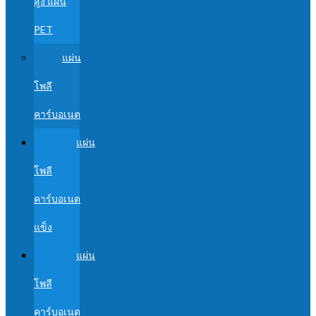
สูง แผ่น
PET
แผ่น
โพลี
คาร์บอเนต
แผ่น
โพลี
คาร์บอเนต
แข็ง
แผ่น
โพลี
คาร์บอเนต