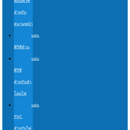
ฟิล์มพีวีซี
สำหรับ
สนามหญ้า
แผ่น
พีวีซีด้าน
แผ่น
พีวีซี
สำหรับทำ
โคมไฟ
แผ่น
PVC
สำหรับไพ่