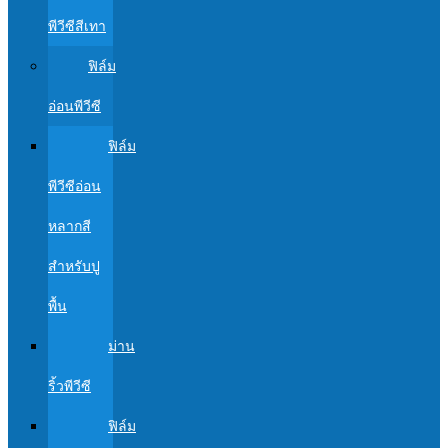
พีวีซีสีเทา
ฟิล์ม
อ่อนพีวีซี
ฟิล์ม
พีวีซีอ่อน
หลากสี
สำหรับปู
พื้น
ม่าน
ริ้วพีวีซี
ฟิล์ม