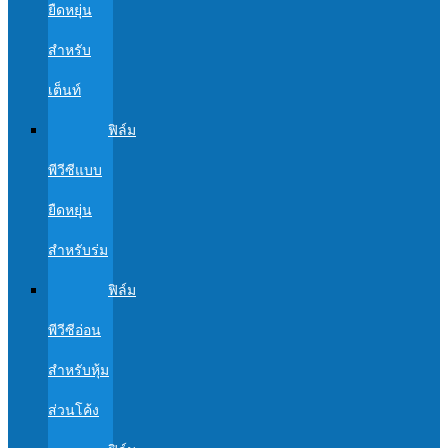
ยืดหยุ่น
สำหรับ
เต็นท์
ฟิล์ม
พีวีซีแบบ
ยืดหยุ่น
สำหรับร่ม
ฟิล์ม
พีวีซีอ่อน
สำหรับหุ้ม
ส่วนโค้ง