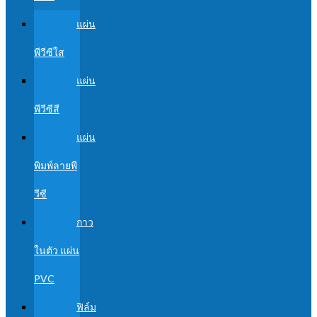
แผ่น
พีวีซีใส
แผ่น
พีวีซีสี
แผ่น
พิมพ์ลายพี
วีซี
กาว
ในตัว แผ่น
PVC
ฟิล์ม