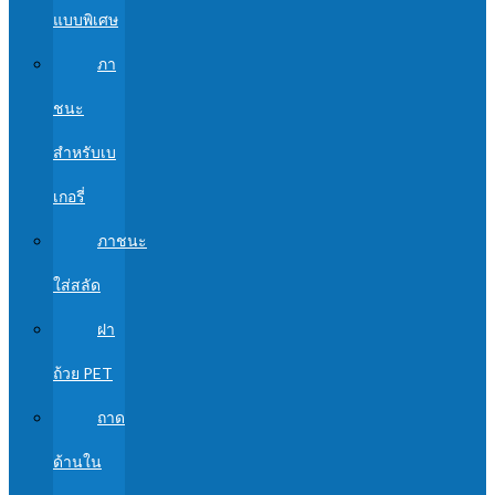
แบบพิเศษ
ภา
ชนะ
สำหรับเบ
เกอรี่
ภาชนะ
ใส่สลัด
ฝา
ถ้วย PET
ถาด
ด้านใน