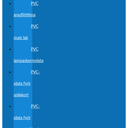
PVC
grasflötfilma
PVC
matt lak
PVC
lampaskermplata
PVC-
plata fyrir
spilakort
PVC-
plata fyrir