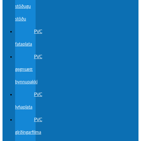
stöðugu
stöðu
PVC
fataplata
PVC
gegnsætt
þynnupakki
PVC
lyfjaplata
PVC
girðingarfilma