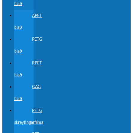
blað
APET
blað
PETG
blað
RPET
blað
GAG
blað
PETG
skreytingarfilma