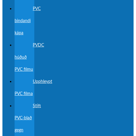
PVC
bindandi
kápa
PVDC
húðuð
PVC filmu
Upphleypt
PVC filma
Stíft
PVC-blað
gegn