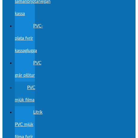
samanbrjótanlegan
kassa
PVC-
plata fyrir
kassaglugga
PVC
grár plötur
PVC
mjúk filma
Litrík
PVC mjúk
filma fyrir