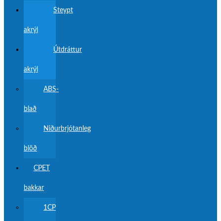
Steypt
akrýl
Útdráttur
akrýl
ABS-
blað
Niðurbrjótanleg
blöð
CPET
bakkar
1CP