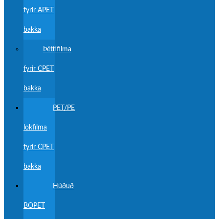
fyrir APET
bakka
Þéttifilma
fyrir CPET
bakka
PET/PE
lokfilma
fyrir CPET
bakka
Húðuð
BOPET