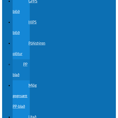
GPPS
blöð
HIPS
blöð
Pólýstýren
plötur
PP
blað
Mjög
gegnsætt
PP-blað
Litað