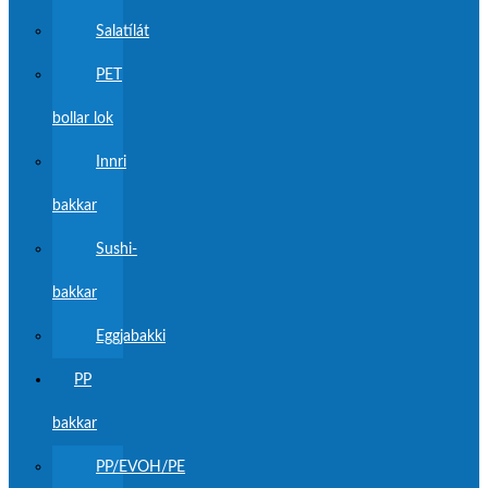
Salatílát
PET
bollar lok
Innri
bakkar
Sushi-
bakkar
Eggjabakki
PP
bakkar
PP/EVOH/PE