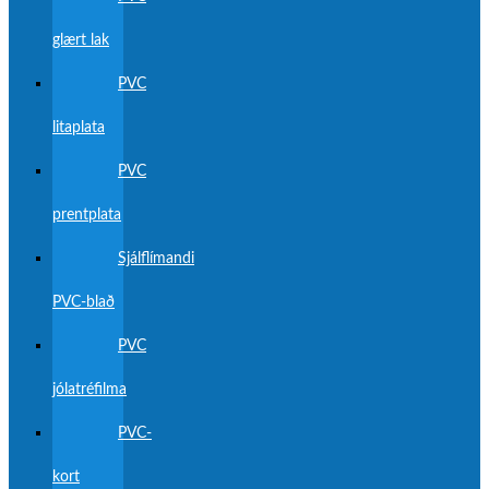
glært lak
PVC
litaplata
PVC
prentplata
Sjálflímandi
PVC-blað
PVC
jólatréfilma
PVC-
kort