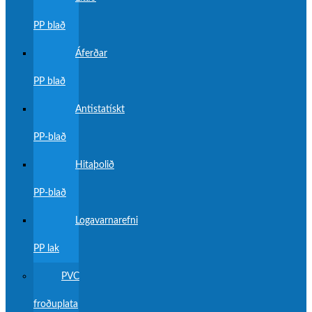
PP blað
Áferðar
PP blað
Antistatískt
PP-blað
Hitaþolið
PP-blað
Logavarnarefni
PP lak
PVC
froðuplata