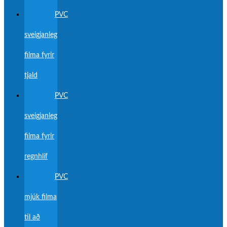
PVC
sveigjanleg
filma fyrir
tjald
PVC
sveigjanleg
filma fyrir
regnhlíf
PVC
mjúk filma
til að