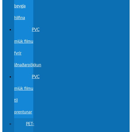
beygja
hlífina
PVC
mjúk filmu
fyrir
iðnaðarpökkun
PVC
mjúk filmu
til
prentunar
PET-