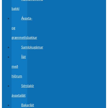
bakki
Ávaxta-
og
grænmetisbakkar
Samlokugámar
Ílát
með
hjörum
Sérstakir
ávaxtaílát
Bakarílát