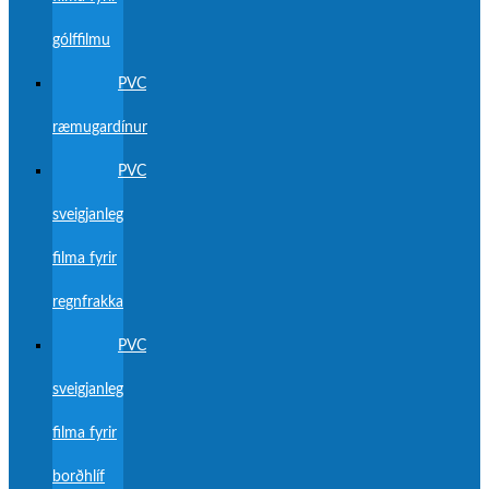
gólffilmu
PVC
ræmugardínur
PVC
sveigjanleg
filma fyrir
regnfrakka
PVC
sveigjanleg
filma fyrir
borðhlíf