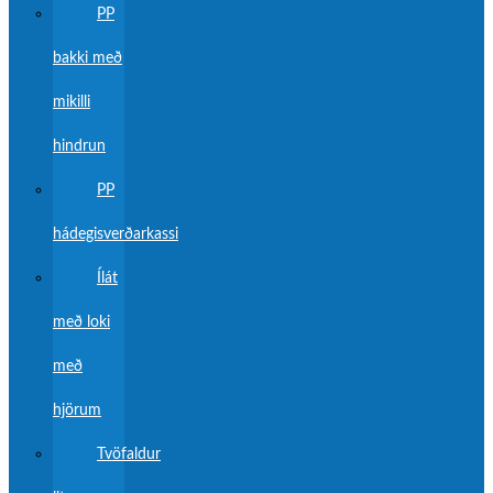
PP
bakki með
mikilli
hindrun
PP
hádegisverðarkassi
Ílát
með loki
með
hjörum
Tvöfaldur