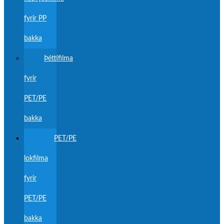
fyrir PP
bakka
Þéttifilma
fyrir
PET/PE
bakka
PET/PE
lokfilma
fyrir
PET/PE
bakka