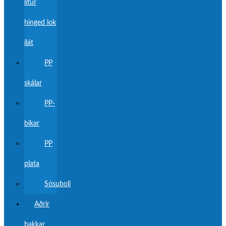
litur
hinged lok
ílát
PP
skálar
PP-
bikar
PP
plata
Sósuboli
Aðrir
bakkar