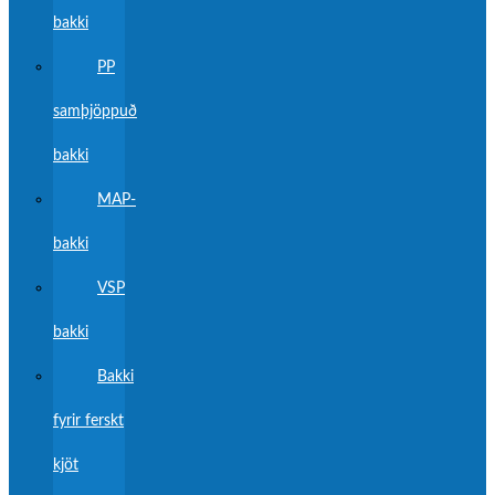
bakki
PP
samþjöppuð
bakki
MAP-
bakki
VSP
bakki
Bakki
fyrir ferskt
kjöt