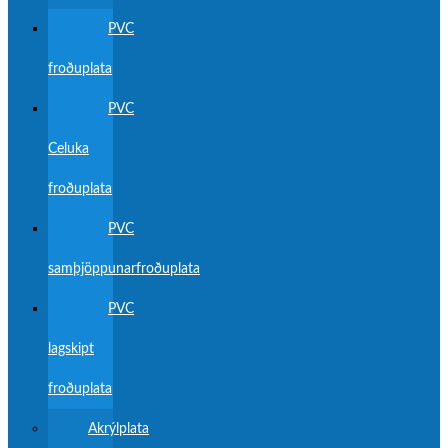
PVC
froðuplata
PVC
Celuka
froðuplata
PVC
samþjöppunarfroðuplata
PVC
lagskipt
froðuplata
Akrýlplata