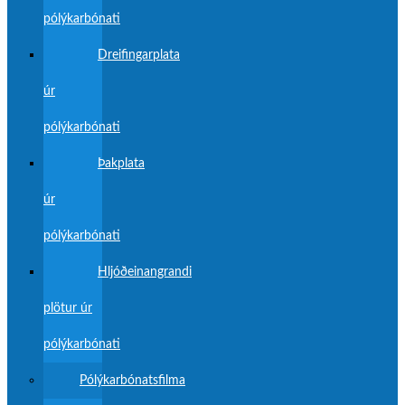
pólýkarbónati
Dreifingarplata
úr
pólýkarbónati
Þakplata
úr
pólýkarbónati
Hljóðeinangrandi
plötur úr
pólýkarbónati
Pólýkarbónatsfilma