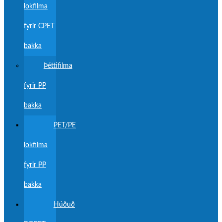
lokfilma
fyrir CPET
bakka
Þéttifilma
fyrir PP
bakka
PET/PE
lokfilma
fyrir PP
bakka
Húðuð