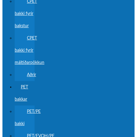
CPET
bakki fyrir
bakstur
CPET
bakki fyrir
máltíðarpökkun
Aðrir
PET
bakkar
PET/PE
bakki
PET/EVOH/PE