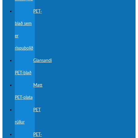
PET-
blað sem
er
rispuþolið
Glansandi
PET-blað
Matt
PET-plata
PET
rúllur
PET-