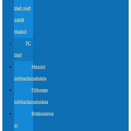
blað með
mikilli
hitaþol
PC
blað
Massivt
pólýkarbónatplata
Fjölveggs
pólýkarbónatsplata
Bylgjupappa
úr