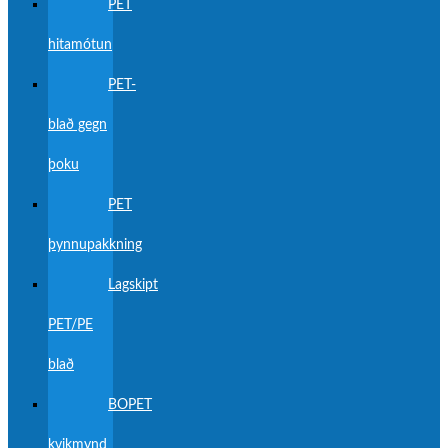
PET
hitamótun
PET-
blað gegn
þoku
PET
þynnupakkning
Lagskipt
PET/PE
blað
BOPET
kvikmynd