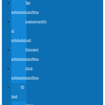
Tær
pólýkarbónatsfilma
Logavarnarefni
úr
pólýkarbónati
Sjónrænt
pólýkarbónatsfilma
Lituð
pólýkarbónatsfilma
PS
blað