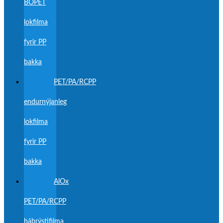
BOPET
lokfilma
fyrir PP
bakka
PET/PA/RCPP
endurnýjanleg
lokfilma
fyrir PP
bakka
AlOx
PET/PA/RCPP
háþrýstifilma