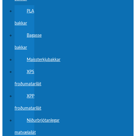
PLA
bakkar
Bagasse
bakkar
Maíssterkjubakkar
XPS
froðumatarílát
XPP
froðumatarílát
Niðurbrjótanlegar
matvælaílát