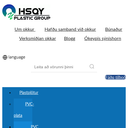
Um okkur
Hafðu samband við okkur
Búnaður
Verksmiðjan okkar
Blogg
Ókeypis sýnishorn
Fáðu tilboð
Plastplötur
PVC-
plata
PVC