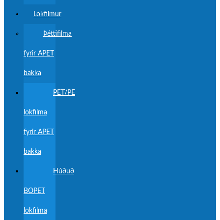
Lokfilmur
Þéttifilma
fyrir APET
bakka
PET/PE
lokfilma
fyrir APET
bakka
Húðuð
BOPET
lokfilma