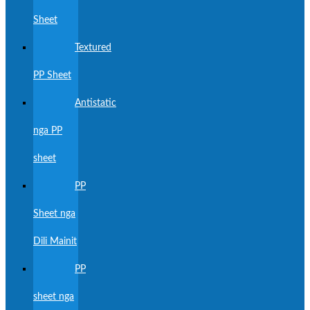
Sheet
Textured
PP Sheet
Antistatic
nga PP
sheet
PP
Sheet nga
Dili Mainit
PP
sheet nga