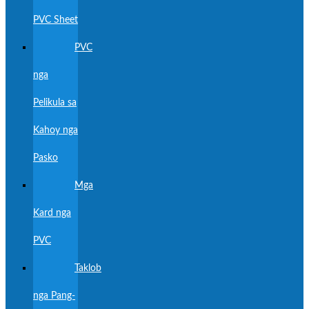
PVC Sheet
PVC
nga
Pelikula sa
Kahoy nga
Pasko
Mga
Kard nga
PVC
Taklob
nga Pang-