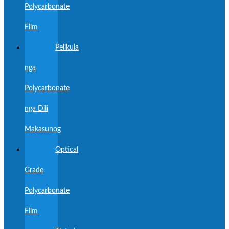
Polycarbonate
Film
Pelikula
nga
Polycarbonate
nga Dili
Makasunog
Optical
Grade
Polycarbonate
Film