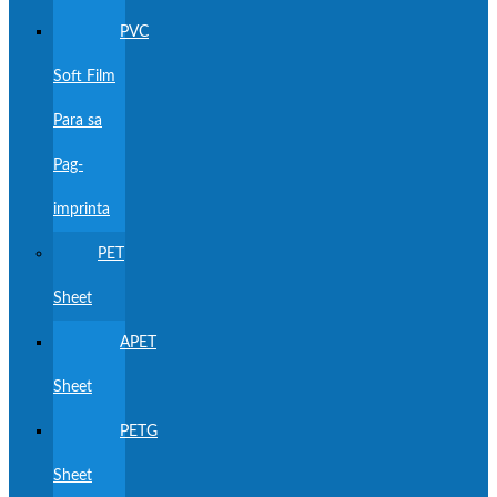
PVC
Soft Film
Para sa
Pag-
imprinta
PET
Sheet
APET
Sheet
PETG
Sheet