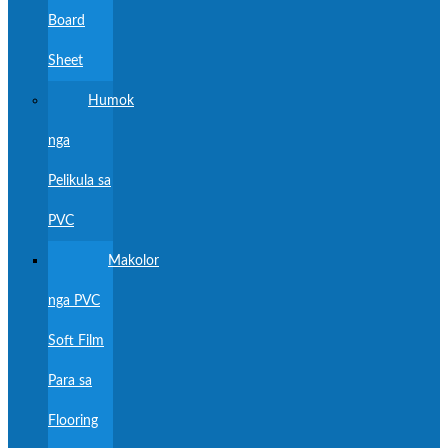
Board
Sheet
Humok
nga
Pelikula sa
PVC
Makolor
nga PVC
Soft Film
Para sa
Flooring