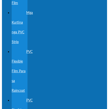
Film
Mga
Kurtina
nga PVC
Strip
PVC
Flexible
Film Para
sa
Raincoat
PVC