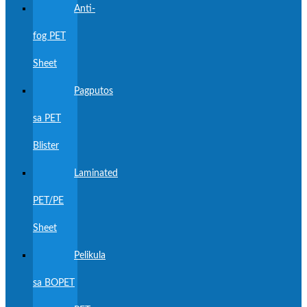
Anti-
fog PET
Sheet
Pagputos
sa PET
Blister
Laminated
PET/PE
Sheet
Pelikula
sa BOPET