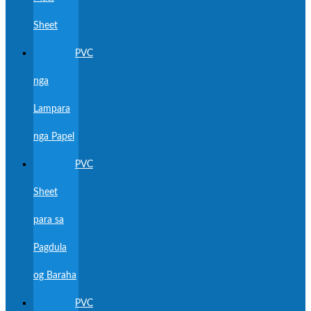
Sheet
PVC
nga
Lampara
nga Papel
PVC
Sheet
para sa
Pagdula
og Baraha
PVC