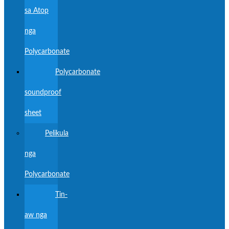
sa Atop
nga
Polycarbonate
Polycarbonate
soundproof
sheet
Pelikula
nga
Polycarbonate
Tin-
aw nga