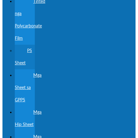
Tinted
nga
Polycarbonate
Film
PS
Sheet
Mga
Sheet sa
GPPS
Mga
Hip Sheet
Mga