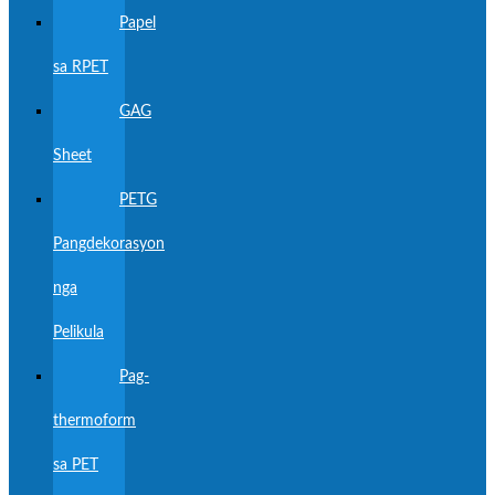
Papel
sa RPET
GAG
Sheet
PETG
Pangdekorasyon
nga
Pelikula
Pag-
thermoform
sa PET