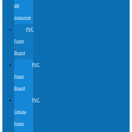
dili
masunog
PVC
Foam
Board
PVC
Foam
Board
PVC
Celuka
Foam