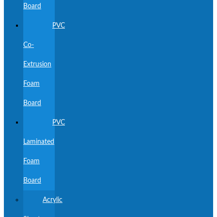
Board
PVC
Co-
Extrusion
Foam
Board
PVC
Laminated
Foam
Board
Acrylic