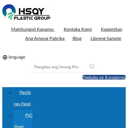
Mahitungod Kanamo
Kontaka Kami
Kagamitan
Ang Among Pabrika
Blog
Libreng Sample
Pagkuha og Kwotasyon
Plastik
nga Papel
PVC
Sheet