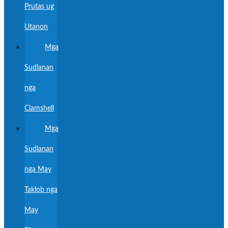
Prutas ug
Utanon
Mga
Sudlanan
nga
Clamshell
Mga
Sudlanan
nga May
Taklob nga
May