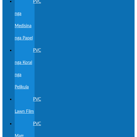
PVC
nga
Medisina
nga Papel
PVC
nga Koral
nga
Pelikula
PVC
Lawn Film
PVC
Matt