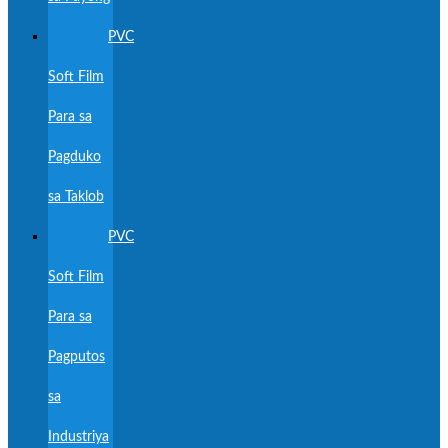
PVC
Soft Film
Para sa
Pagduko
sa Taklob
PVC
Soft Film
Para sa
Pagputos
sa
Industriya