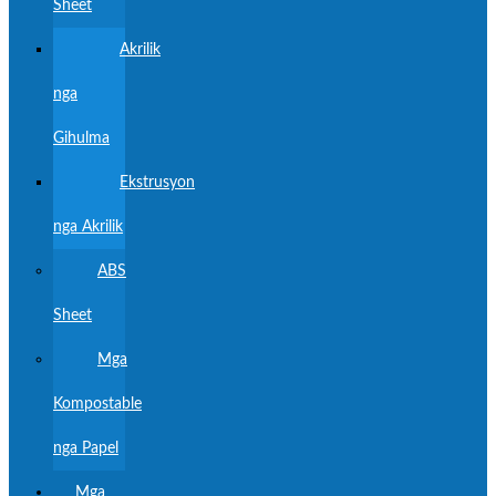
Sheet
Akrilik
nga
Gihulma
Ekstrusyon
nga Akrilik
ABS
Sheet
Mga
Kompostable
nga Papel
Mga