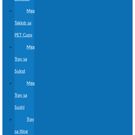
Mga
Taklob sa
PET Cups
Mga
Tray sa
Sulod
Mga
Tray sa
Sushi
Tray
sa Itlog