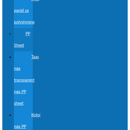
panid sa
polystyrene
PP
Sheet
Taas
nga
transparent
nga PP
sheet
Kolor
nga PP