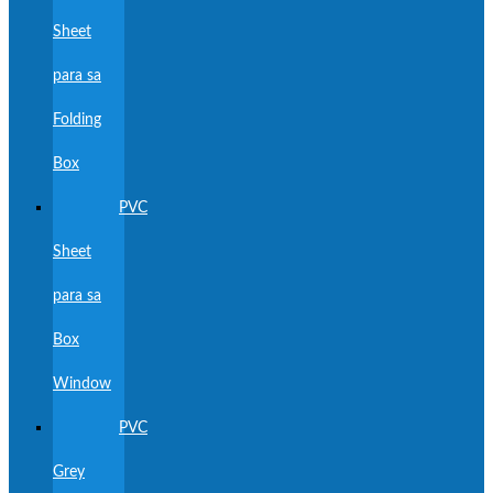
Sheet
para sa
Folding
Box
PVC
Sheet
para sa
Box
Window
PVC
Grey