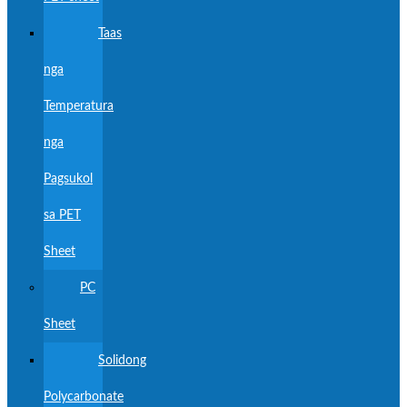
Taas
nga
Temperatura
nga
Pagsukol
sa PET
Sheet
PC
Sheet
Solidong
Polycarbonate