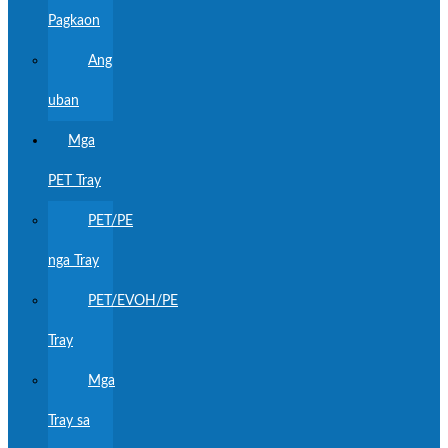
Pagkaon
Ang
uban
Mga
PET Tray
PET/PE
nga Tray
PET/EVOH/PE
Tray
Mga
Tray sa