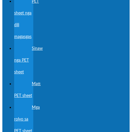
PET
sheet nga
dili
magasgas
Sinaw
nga PET
sheet
Matt
PET sheet
Mga
rolyo sa
PET sheet