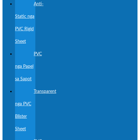
Anti-
Static nga
PVC Rigid
Sheet
PVC
nga Papel
sa Sapot
Transparent
nga PVC
Blister
Sheet