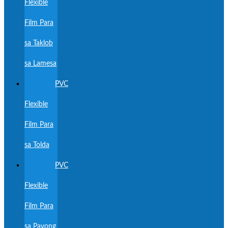
Flexible
Film Para
sa Taklob
sa Lamesa
PVC
Flexible
Film Para
sa Tolda
PVC
Flexible
Film Para
sa Payong