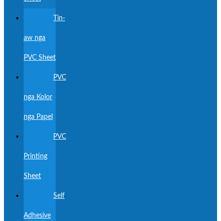
Tin-
aw nga
PVC Sheet
PVC
nga Kolor
nga Papel
PVC
Printing
Sheet
Self
Adhesive