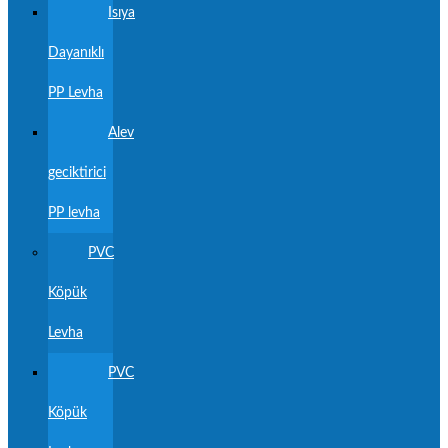
Isıya
Dayanıklı
PP Levha
Alev
geciktirici
PP levha
PVC
Köpük
Levha
PVC
Köpük