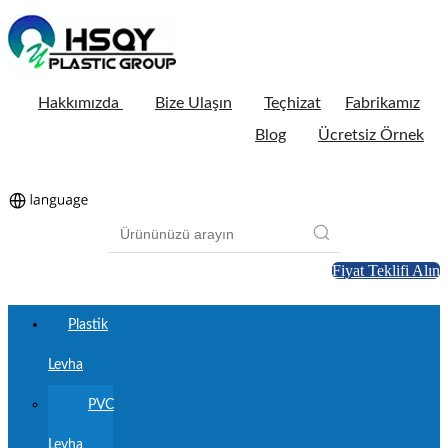
Hakkımızda
Bize Ulaşın
Teçhizat
Fabrikamız
Blog
Ücretsiz Örnek
Fiyat Teklifi Alın
Plastik
Levha
PVC
Levha