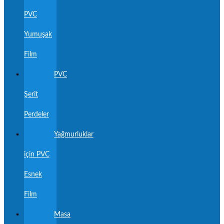
PVC
Yumuşak
Film
PVC
Şerit
Perdeler
Yağmurluklar
için PVC
Esnek
Film
Masa