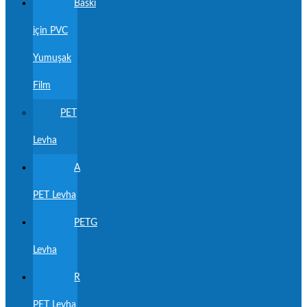
Baskı
için PVC
Yumuşak
Film
PET
Levha
A
PET Levha
PETG
Levha
R
PET Levha