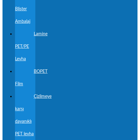
Blister
Ambalaj
Lamine
PET/PE
Levha
BOPET
Film
Çizilmeye
karşı
dayanıklı
PET levha