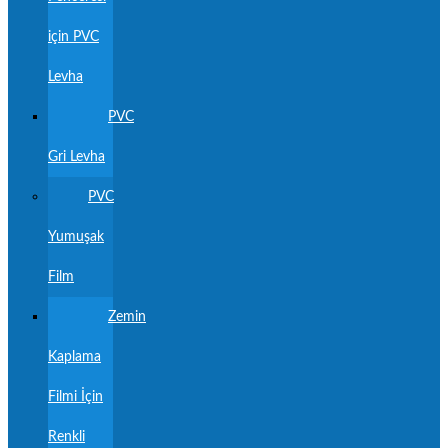
için PVC
Levha
PVC
Gri Levha
PVC
Yumuşak
Film
Zemin
Kaplama
Filmi İçin
Renkli