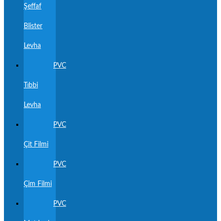
Şeffaf
Blister
Levha
PVC
Tıbbi
Levha
PVC
Çit Filmi
PVC
Çim Filmi
PVC