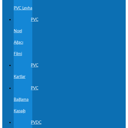
PVC Levha
PVC
Noel
Ağacı
Filmi
PVC
Kartlar
PVC
Bağlama
Kapağı
PVDC