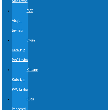
Mat Levha
PVC
Abajur
Levhası
Oyun
Kartı için
PVC Levha
Katlanır
Kutu için
PVC Levha
Kutu
Penceresi