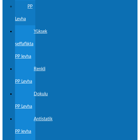
PP
Levha
Yüksek
şeffaflıkta
PP levha
Renkli
PP Levha
Dokulu
PP Levha
Antistatik
PP levha