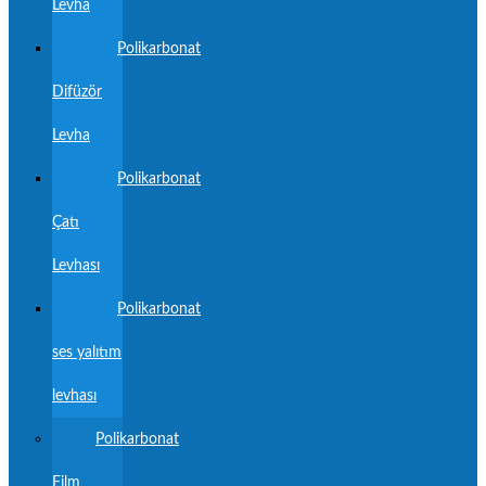
Levha
Polikarbonat
Difüzör
Levha
Polikarbonat
Çatı
Levhası
Polikarbonat
ses yalıtım
levhası
Polikarbonat
Film