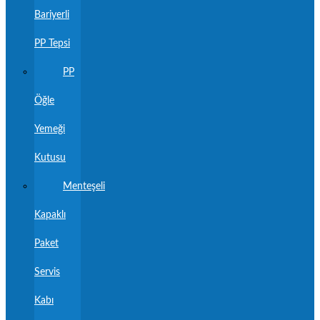
Bariyerli
PP Tepsi
PP
Öğle
Yemeği
Kutusu
Menteşeli
Kapaklı
Paket
Servis
Kabı