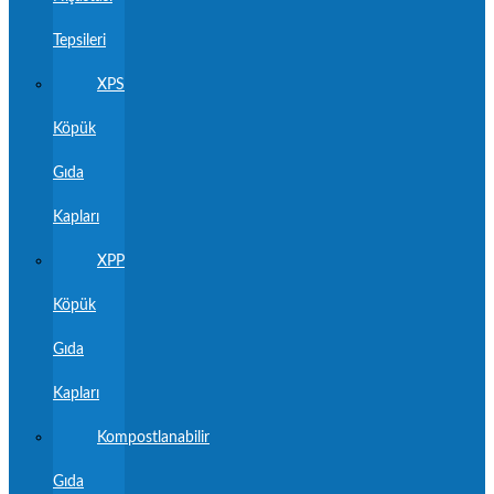
Tepsileri
XPS
Köpük
Gıda
Kapları
XPP
Köpük
Gıda
Kapları
Kompostlanabilir
Gıda