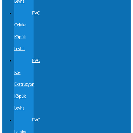
Levha
PVC
Celuka
Köpük
Levha
PVC
Ko-
Ekstrüzyon
Köpük
Levha
PVC
Lamine