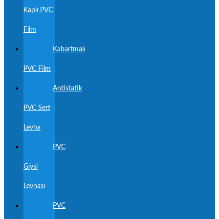
Kaplı PVC
Film
Kabartmalı
PVC Film
Antistatik
PVC Sert
Levha
PVC
Giysi
Levhası
PVC