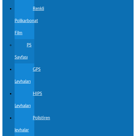
Renkli
Polikarbonat
Film
PS
Sayfası
GPS
Levhaları
HIPS
Levhaları
Polistiren
levhalar