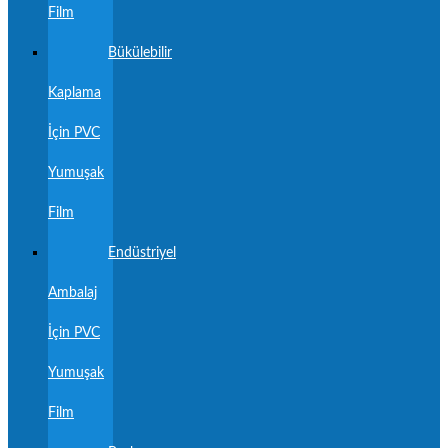
Film
Bükülebilir
Kaplama
İçin PVC
Yumuşak
Film
Endüstriyel
Ambalaj
İçin PVC
Yumuşak
Film