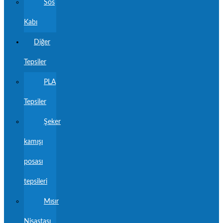
Sos
Kabı
Diğer
Tepsiler
PLA
Tepsiler
Şeker
kamışı
posası
tepsileri
Mısır
Nişastası