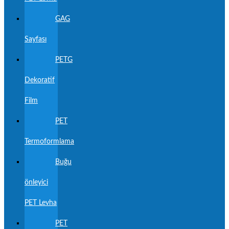
GAG
Sayfası
PETG
Dekoratif
Film
PET
Termoformlama
Buğu
önleyici
PET Levha
PET