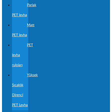
Parlak
PET levha
Matt
PET levha
PET
levha
ruloları
Yüksek
Sıcaklık
Direnci
PET Levha