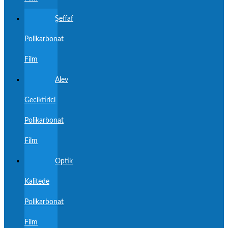
Şeffaf
Polikarbonat
Film
Alev
Geciktirici
Polikarbonat
Film
Optik
Kalitede
Polikarbonat
Film