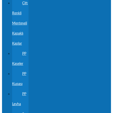
Çift
Renkli
Menteşeli
Kapaklı
Kaplar
PP
Kaseler
PP
Kupası
PP
Levha