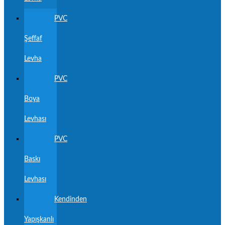
PVC
Şeffaf
Levha
PVC
Boya
Levhası
PVC
Baskı
Levhası
Kendinden
Yapışkanlı