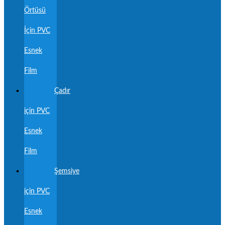
Örtüsü
İçin PVC
Esnek
Film
Çadır
için PVC
Esnek
Film
Şemsiye
için PVC
Esnek