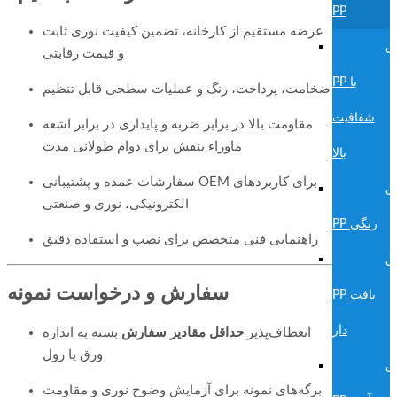
PP
عرضه مستقیم از کارخانه، تضمین کیفیت نوری ثابت
ق
و قیمت رقابتی
PP با
ضخامت، پرداخت، رنگ و عملیات سطحی قابل تنظیم
شفافیت
مقاومت بالا در برابر ضربه و پایداری در برابر اشعه
ماوراء بنفش برای دوام طولانی مدت
بالا
سفارشات عمده و پشتیبانی OEM برای کاربردهای
ق
الکترونیکی، نوری و صنعتی
PP رنگی
راهنمایی فنی متخصص برای نصب و استفاده دقیق
ق
سفارش و درخواست نمونه
PP بافت
دار
انعطاف‌پذیر
حداقل مقادیر سفارش
بسته به اندازه
ورق یا رول
ق
برگه‌های نمونه برای آزمایش وضوح نوری و مقاومت