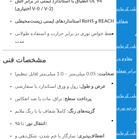
انطباق با استاندارد ایمنی در برابر آتش UL 94
(اختیاری V-0 / V-2)
پلی کربنات
استانداردهای ایمنی زیست‌محیطی RoHS و REACH
شفاف
حفظ خواص نوری در برابر حرارت و استفاده طولانی
لم
مدت
پلی کربنات
مقاوم در
مشخصات فنی
برابر شعله
ضخامت:
0.05 میلی‌متر – 1.0 میلی‌متر (قابل تنظیم)
لم
عرض و طول:
رول و ورق استاندارد یا سفارشی
پلی کربنات
پرداخت سطح:
براق، مات یا ضد انعکاس
درجه نوری
گزینه‌های رنگ:
کاملاً شفاف یا با رنگ ملایم
لم
تا ۹۵٪
انتقال نور:
پلی کربنات
انعطاف‌پذیری:
سازگار با خم شدن، شکل‌دهی و