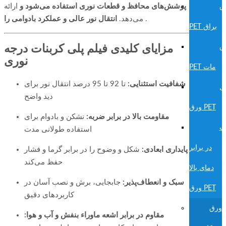
پوشش‌های محافظ و قطعات نوری استفاده می‌شود و
ارائه
ق
.
انتقال نور عالی و عملکرد بادوامی را
می‌دهد.
PET براق
ق
مزایای کلیدی فیلم پلی کربنات درجه
نوری
PET مات
شفافیت استثنایی:
تا 92 تا 95 درصد انتقال نور برای
ل
دید واضح
ورق PET
مقاومت بالا در برابر ضربه:
نشکن و بادوام برای
ت
استفاده طولانی مدت
در برابر
پایداری ابعادی:
شکل و وضوح را در برابر گرما و فشار
حفظ می‌کند
دمای بالا
سبک و انعطاف‌پذیر:
جابجایی، برش و نصب آسان در
ورق PET
کاربردهای دقیق
ورق
مقاوم در برابر اشعه ماوراء بنفش و آب و هوا: