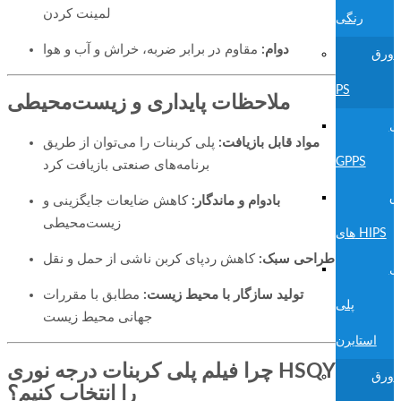
لمینت کردن
رنگی
دوام:
مقاوم در برابر ضربه، خراش و آب و هوا
ورق
PS
ملاحظات پایداری و زیست‌محیطی
ی
مواد قابل بازیافت:
پلی کربنات را می‌توان از طریق
GPPS
برنامه‌های صنعتی بازیافت کرد
ق
بادوام و ماندگار:
کاهش ضایعات جایگزینی و
زیست‌محیطی
های HIPS
طراحی سبک:
کاهش ردپای کربن ناشی از حمل و نقل
ی
تولید سازگار با محیط زیست:
مطابق با مقررات
پلی
جهانی محیط زیست
استایرن
چرا فیلم پلی کربنات درجه نوری HSQY
ورق
را انتخاب کنیم؟