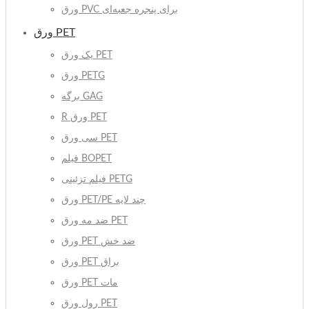
ورق PVC برای پنجره جعبه‌ای
ورق PET
یک ورق PET
ورق PETG
برگه GAG
R ورق PET
سی ورق PET
فیلم BOPET
فیلم تزئینی PETG
ورق PET/PE چند لایه
ضد مه ورق PET
ورق PET ضد خش
ورق PET براق
ورق PET مات
رول ورق PET