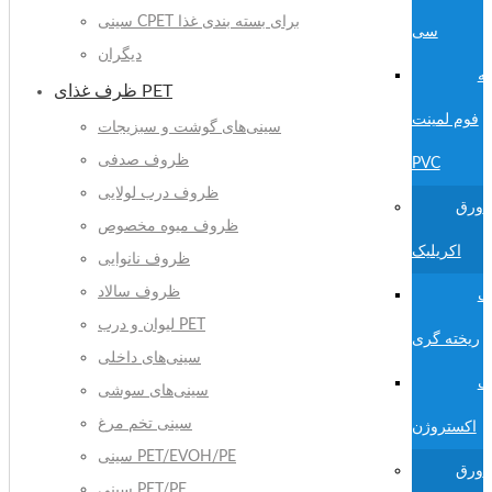
سینی CPET برای بسته بندی غذا
سی
دیگران
ته
ظرف غذای PET
فوم لمینت
سینی‌های گوشت و سبزیجات
ظروف صدفی
PVC
ظروف درب لولایی
ورق
ظروف میوه مخصوص
اکریلیک
ظروف نانوایی
ظروف سالاد
یک
لیوان و درب PET
ریخته گری
سینی‌های داخلی
یک
سینی‌های سوشی
سینی تخم مرغ
اکستروژن
سینی PET/EVOH/PE
ورق
سینی PET/PE