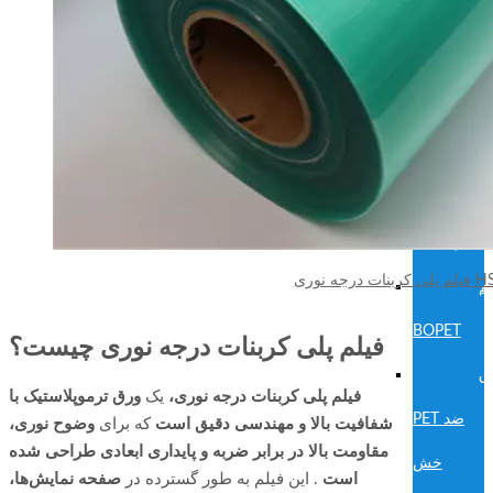
ه
بندی
بلیستر PET
ق
PET/PE
چند لایه
درجه نوری HSQY
لم
BOPET
فیلم پلی کربنات درجه نوری چیست؟
ق
فیلم پلی کربنات درجه نوری،
یک
ورق ترموپلاستیک با
PET ضد
شفافیت بالا و مهندسی دقیق است
که برای
وضوح نوری،
مقاومت بالا در برابر ضربه و پایداری ابعادی طراحی شده
خش
است
. این فیلم به طور گسترده در
صفحه نمایش‌ها،