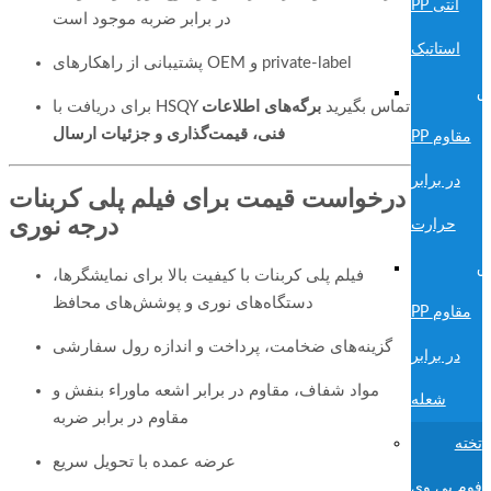
PP آنتی
در برابر ضربه موجود است
استاتیک
پشتیبانی از راهکارهای OEM و private-label
ق
برای دریافت با HSQY تماس بگیرید
برگه‌های اطلاعات
فنی، قیمت‌گذاری و جزئیات ارسال
PP مقاوم
در برابر
درخواست قیمت برای فیلم پلی کربنات
درجه نوری
حرارت
ق
فیلم پلی کربنات با کیفیت بالا برای نمایشگرها،
دستگاه‌های نوری و پوشش‌های محافظ
PP مقاوم
گزینه‌های ضخامت، پرداخت و اندازه رول سفارشی
در برابر
مواد شفاف، مقاوم در برابر اشعه ماوراء بنفش و
شعله
مقاوم در برابر ضربه
تخته
عرضه عمده با تحویل سریع
فوم پی وی