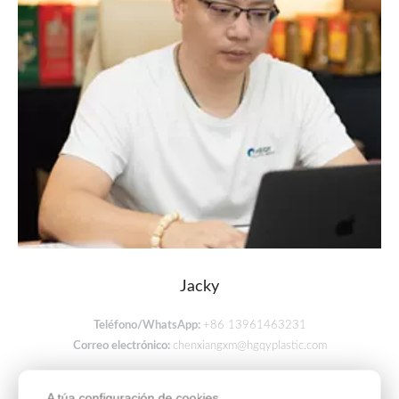
Jacky
Teléfono/WhatsApp:
+86 13961463231
Correo electrónico:
chenxiangxm@hgqyplastic.com
A túa configuración de cookies.