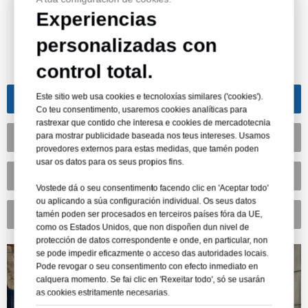
Experiencias
personalizadas con
Fábricas de plástico HSQY
control total.
Este sitio web usa cookies e tecnoloxías similares ('cookies').
Fábrica de láminas de plástico PET
Co teu consentimento, usaremos cookies analíticas para
rastrexar que contido che interesa e cookies de mercadotecnia
para mostrar publicidade baseada nos teus intereses. Usamos
Fábrica de láminas de plástico de PVC
provedores externos para estas medidas, que tamén poden
usar os datos para os seus propios fins.
Fábrica de taboleiros de escuma de PVC
Vostede dá o seu consentimento facendo clic en 'Aceptar todo'
ou aplicando a súa configuración individual. Os seus datos
tamén poden ser procesados ​​en terceiros países fóra da UE,
Fábrica de bandexas CPET
como os Estados Unidos, que non dispoñen dun nivel de
protección de datos correspondente e onde, en particular, non
se pode impedir eficazmente o acceso das autoridades locais.
Pode revogar o seu consentimento con efecto inmediato en
calquera momento. Se fai clic en 'Rexeitar todo', só se usarán
as cookies estritamente necesarias.