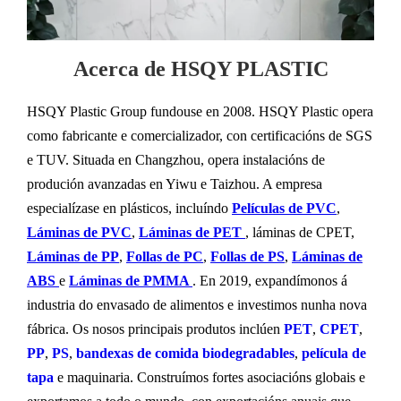
Acerca de HSQY PLASTIC
HSQY Plastic Group fundouse en 2008. HSQY Plastic opera
como fabricante e comercializador, con certificacións de SGS
e TUV. Situada en Changzhou, opera instalacións de
produción avanzadas en Yiwu e Taizhou. A empresa
especialízase en plásticos, incluíndo
Películas de PVC
,
Láminas de PVC
,
Láminas de PET
, láminas de CPET,
Láminas de PP
,
Follas de PC
,
Follas de PS
,
Láminas de
ABS
e
Láminas de PMMA
. En 2019, expandímonos á
industria do envasado de alimentos e investimos nunha nova
fábrica. Os nosos principais produtos inclúen
PET
,
CPET
,
PP
,
PS
,
bandexas de comida biodegradables
,
película de
tapa
e maquinaria. Construímos fortes asociacións globais e