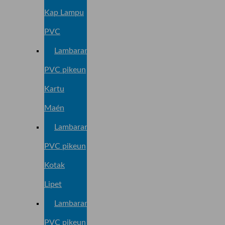
Kap Lampu
PVC
Lambaran
PVC pikeun
Kartu
Maén
Lambaran
PVC pikeun
Kotak
Lipet
Lambaran
PVC pikeun