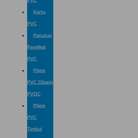
PVC
Kartu
PVC
Panutup
Pangiket
PVC
Pilem
PVC Dilapis
PVDC
Pilem
PVC
Timbul