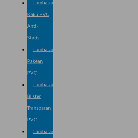
Lambaran
Kaku PVC
Anti-
Statis
Lambaran
Pakéan
PVC
Lambaran
Blister
Transparan
PVC
Lambaran