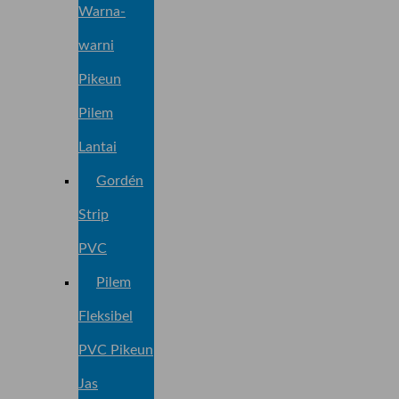
Warna-
warni
Pikeun
Pilem
Lantai
Gordén
Strip
PVC
Pilem
Fleksibel
PVC Pikeun
Jas