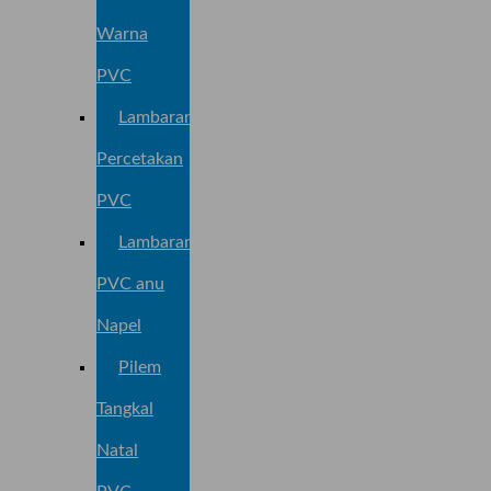
Warna
PVC
Lambaran
Percetakan
PVC
Lambaran
PVC anu
Napel
Pilem
Tangkal
Natal