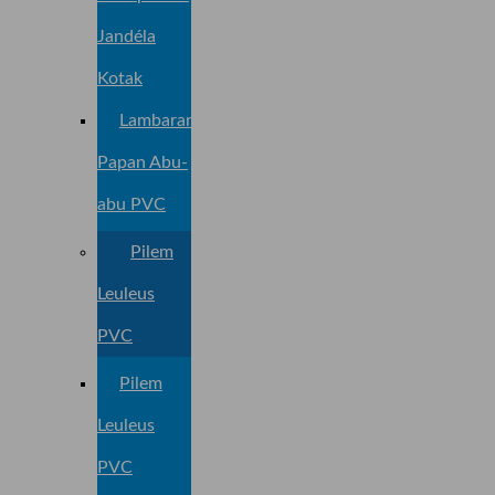
Jandéla
Kotak
Lambaran
Papan Abu-
abu PVC
Pilem
Leuleus
PVC
Pilem
Leuleus
PVC