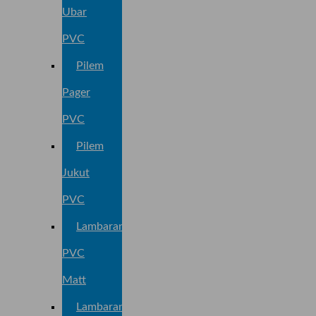
Ubar
PVC
Pilem
Pager
PVC
Pilem
Jukut
PVC
Lambaran
PVC
Matt
Lambaran