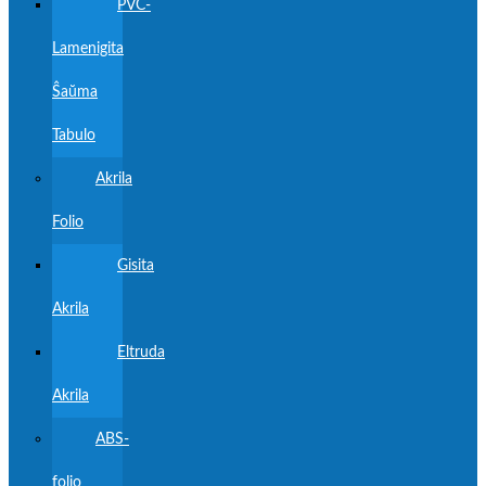
PVC-
Lamenigita
Ŝaŭma
Tabulo
Akrila
Folio
Gisita
Akrila
Eltruda
Akrila
ABS-
folio