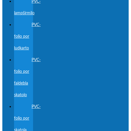
PVC-
lampŝirmilo
PVC-
folio por
ludkarto
PVC-
folio por
faldebla
skatolo
PVC-
folio por
skatola