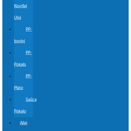
Kovrilaj
Ujoj
PP-
bovloj
PP-
Pokalo
PP-
Plato
Saŭca
Pokalo
Aliaj