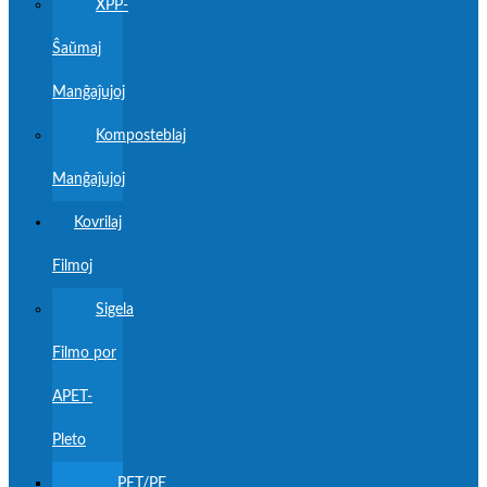
XPP-
Ŝaŭmaj
Manĝaĵujoj
Komposteblaj
Manĝaĵujoj
Kovrilaj
Filmoj
Sigela
Filmo por
APET-
Pleto
PET/PE