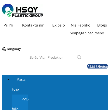
Pri Ni
Kontaktu nin
Ekipaĵo
Nia Fabriko
Blogo
Senpaga Specimeno
Akiri Oferton
Plasta
Folio
PVC-
folio