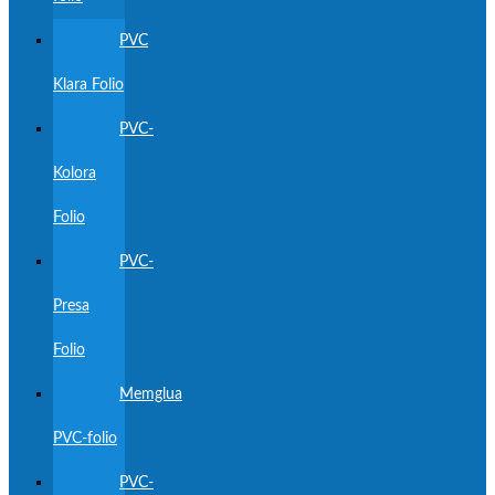
PVC
Klara Folio
PVC-
Kolora
Folio
PVC-
Presa
Folio
Memglua
PVC-folio
PVC-