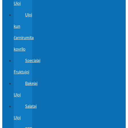
Ujoj
Ujoj
kun
ĉarnirumita
kovrilo
Specialaj
Fruktujoj
Bakejaj
Ujoj
Salataj
Ujoj