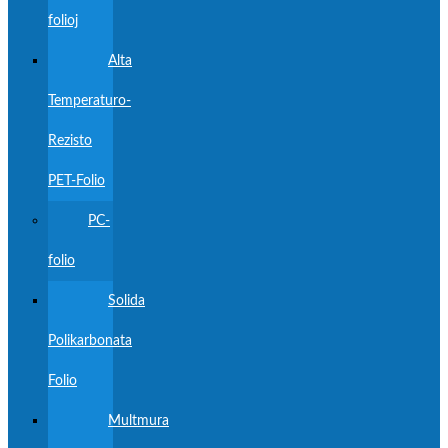
folioj
Alta
Temperaturo-
Rezisto
PET-Folio
PC-
folio
Solida
Polikarbonata
Folio
Multmura