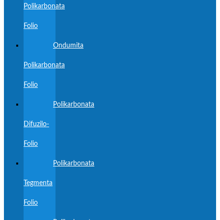
Polikarbonata
Folio
Ondumita
Polikarbonata
Folio
Polikarbonata
Difuzilo-
Folio
Polikarbonata
Tegmenta
Folio