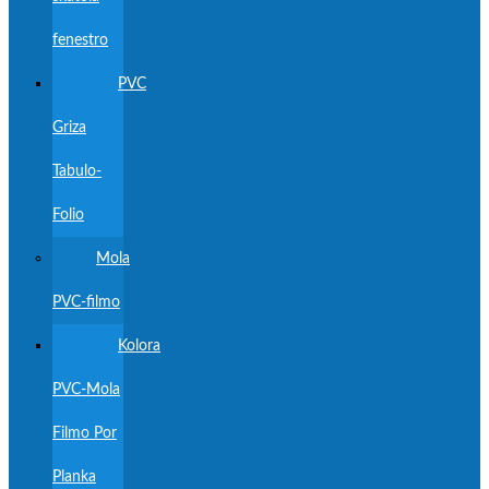
fenestro
PVC
Griza
Tabulo-
Folio
Mola
PVC-filmo
Kolora
PVC-Mola
Filmo Por
Planka