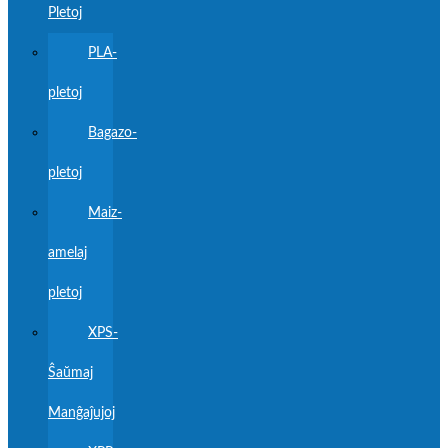
Pletoj
PLA-
pletoj
Bagazo-
pletoj
Maiz-
amelaj
pletoj
XPS-
Ŝaŭmaj
Manĝaĵujoj