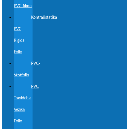
PVC-filmo
Kontraŭstatika
PVC
Rigida
Folio
PVC-
Vestfolio
PVC
Travidebla
Vezika
Folio