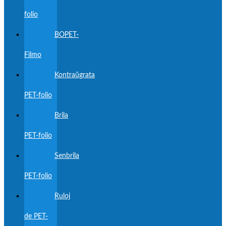
folio
BOPET-
Filmo
Kontraŭgrata
PET-folio
Brila
PET-folio
Senbrila
PET-folio
Ruloj
de PET-