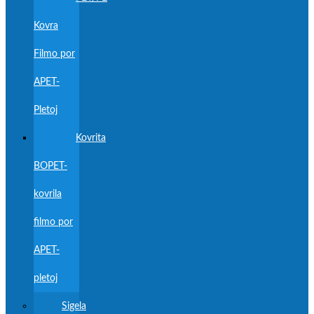
Kovra
Filmo por
APET-
Pletoj
Kovrita
BOPET-
kovrila
filmo por
APET-
pletoj
Sigela