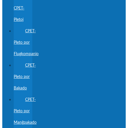
CPET-
Pletoj
CPET-
Pleto por
Flugkompanio
CPET-
Pleto por
Bakado
CPET-
Pleto por
Manĝpakado