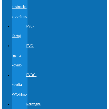
kristnaska
arbo-filmo
PVC-
Kartoj
PVC-
liganta
kovrilo
PVDC-
kovrita
PVC-filmo
Reliefigita