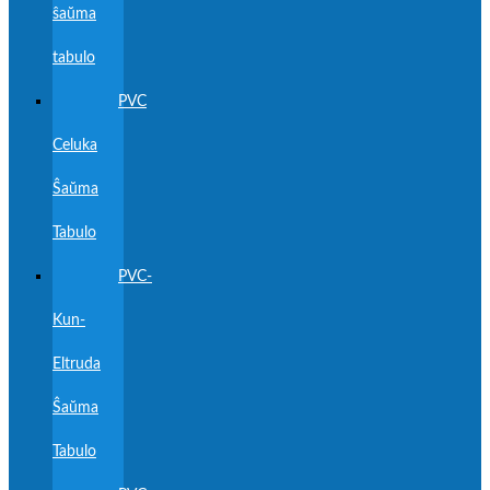
ŝaŭma
tabulo
PVC
Celuka
Ŝaŭma
Tabulo
PVC-
Kun-
Eltruda
Ŝaŭma
Tabulo