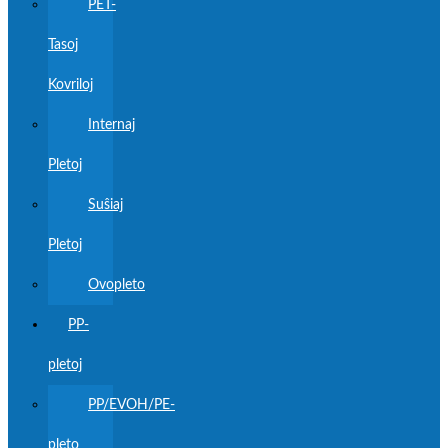
PET-
Tasoj
Kovriloj
Internaj
Pletoj
Suŝiaj
Pletoj
Ovopleto
PP-
pletoj
PP/EVOH/PE-
pleto