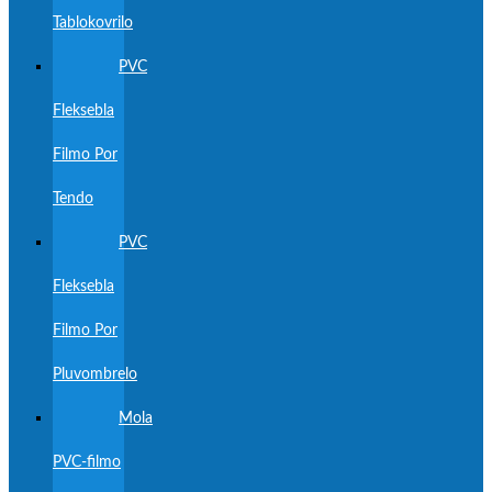
Tablokovrilo
PVC
Fleksebla
Filmo Por
Tendo
PVC
Fleksebla
Filmo Por
Pluvombrelo
Mola
PVC-filmo