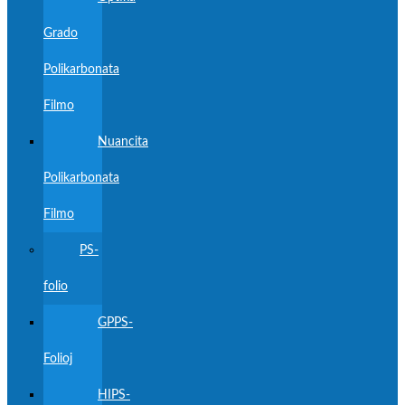
Grado
Polikarbonata
Filmo
Nuancita
Polikarbonata
Filmo
PS-
folio
GPPS-
Folioj
HIPS-