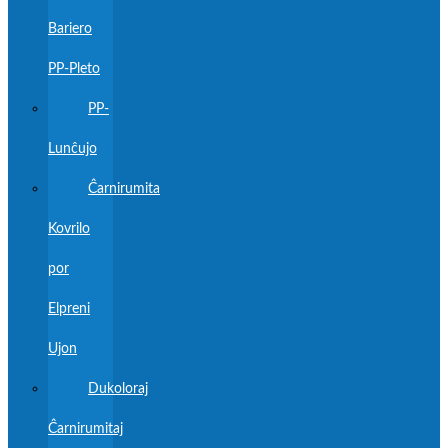
Bariero
PP-Pleto
PP-
Lunĉujo
Ĉarnirumita
Kovrilo
por
Elpreni
Ujon
Dukoloraj
Ĉarnirumitaj