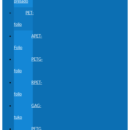
presado
PET-
folio
APET-
Folio
PETG-
folio
RPET-
folio
GAG-
tuko
PETG