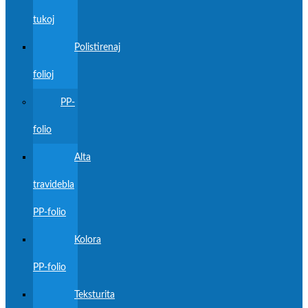
tukoj
Polistirenaj
folioj
PP-
folio
Alta
travidebla
PP-folio
Kolora
PP-folio
Teksturita