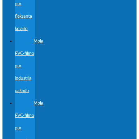
por
fleksanta
kovrilo
Mola
PVC-filmo
por
industria
pakado
Mola
PVC-filmo
por