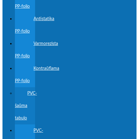
PP-folio
Antistatika
PP-folio
Varmorezista
PP-folio
Kontraŭflama
PP-folio
PVC-
ŝaŭma
tabulo
PVC-