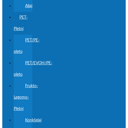
Aliaj
PET-
Pletoj
PET/PE-
pleto
PET/EVOH/PE-
pleto
Frukto-
Legomo-
Pletoj
Konkŝelaj