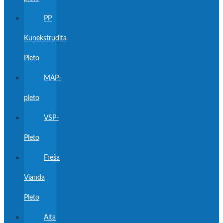
PP
Kunekstrudita
Pleto
MAP-
pleto
VSP-
Pleto
Freŝa
Vianda
Pleto
Alta