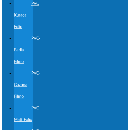
PVC
Kuraca
Folio
PVC-
Barila
Filmo
PVC-
Gazona
Filmo
PVC
Matt Folio