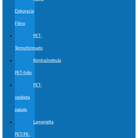
Dekoracia
Filmo
PET-
Termoformado
Kontraŭnebula
PET-folio
PET-
veziketa
pakaĵo
Lamenigita
PET/PE-