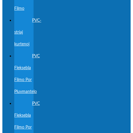
Filmo
PVC-
striaj
kurtenoj
PVC
Fleksebla
Filmo Por
Pluvmantelo
PVC
Fleksebla
Filmo Por