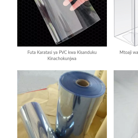
Futa Karatasi ya PVC kwa Kisanduku
Mtoaji wa
Kinachokunjwa