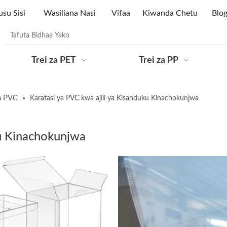
su Sisi
Wasiliana Nasi
Vifaa
Kiwanda Chetu
Blo
Trei za PET
Trei za PP
ya PVC
»
Karatasi ya PVC kwa ajili ya Kisanduku Kinachokunjwa
ku Kinachokunjwa