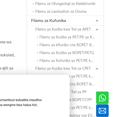
Filamu za Ufungashaji za Kielektroniki
Filamu za Lamination za Chuma
Filamu za Kufunika
Filamu ya Kuziba kwa Trei ya APET
Filamu ya Kuziba ya PET/PE ya Kuzuia Ukungu
lama wa
Filamu ya kifuniko cha BOPET iliyofunikwa kwa Trei za APET
Filamu ya Kuziba ya BOPET/PETG
hokoleti,
Filamu ya Kufunika ya PET/PE kwa Trei za APET
ajili ya
Filamu ya Kuziba kwa Trei ya CPET
Filamu ya Kufunika ya PET/PE kwa Trei za CPET
Filamu ya kifuniko cha BOPET iliyofunikwa kwa Trei za CPET
melindwa.
Filamu ya Kuziba kwa Trei ya PP
a uchambuzi kufuatilia maudhui
Filamu ya Kuziba ya BOPET/CPP
a wengine kwa hatua hizi,
Filamu ya Kufunika ya PET/PE kwa Trei za PP
Filamu ya Vizuizi Vikubwa vya EVOH/PP