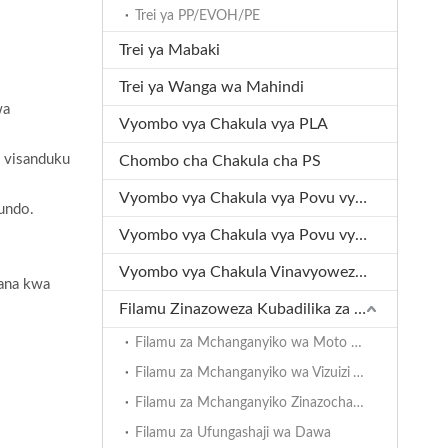
Trei ya PP/EVOH/PE
Trei ya Mabaki
Trei ya Wanga wa Mahindi
wa
Vyombo vya Chakula vya PLA
a visanduku
Chombo cha Chakula cha PS
Vyombo vya Chakula vya Povu vya XPS
uundo.
Vyombo vya Chakula vya Povu vya XPP
Vyombo vya Chakula Vinavyoweza Kutengenezwa kwa Mbolea
kana kwa
Filamu Zinazoweza Kubadilika za Ufungashaji
Filamu za Mchanganyiko wa Moto na Baridi
Filamu za Mchanganyiko wa Vizuizi Vikubwa
Filamu za Mchanganyiko Zinazochapisha Rangi
Filamu za Ufungashaji wa Dawa