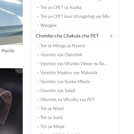
Trei ya CPET ya Kuoka
Trei ya CPET kwa Ufungashaji wa Mlo
Wengine
Chombo cha Chakula cha PET
Trei za Mboga za Nyama
Plastiki
Vyombo vya Clamshell
Vyombo vya Vifuniko Vilivyo na Bawaba
Vyombo Maalum vya Matunda
Vyombo vya Kuoka Mikate
Vyombo vya Saladi
Vikombe na Vifuniko vya PET
Trei za Ndani
Trei za Sushi
Trei ya Mayai