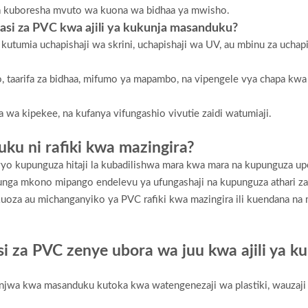
na kuboresha mvuto wa kuona wa bidhaa ya mwisho.
asi za PVC kwa ajili ya kukunja masanduku?
utumia uchapishaji wa skrini, uchapishaji wa UV, au mbinu za uchap
taarifa za bidhaa, mifumo ya mapambo, na vipengele vya chapa kwa a
a kipekee, na kufanya vifungashio vivutie zaidi watumiaji.
uku ni rafiki kwa mazingira?
vyo kupunguza hitaji la kubadilishwa mara kwa mara na kupunguza up
unga mkono mipango endelevu ya ufungashaji na kupunguza athari za
uoza au michanganyiko ya PVC rafiki kwa mazingira ili kuendana na 
i za PVC zenye ubora wa juu kwa ajili ya k
kunjwa kwa masanduku kutoka kwa watengenezaji wa plastiki, wauzaji