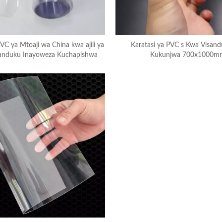
PVC ya Mtoaji wa China kwa ajili ya
Karatasi ya PVC s Kwa Visand
anduku Inayoweza Kuchapishwa
Kukunjwa 700x1000m