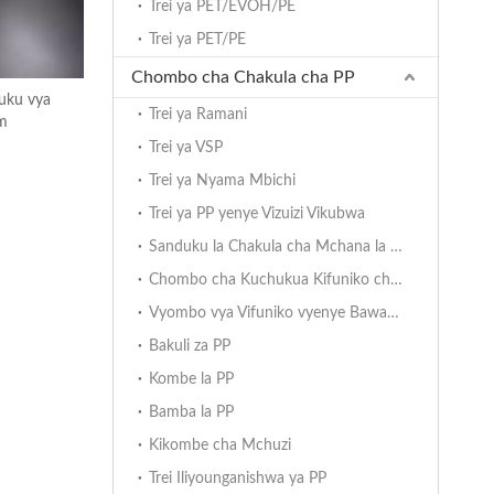
Trei ya PET/EVOH/PE
Trei ya PET/PE
Chombo cha Chakula cha PP
uku vya
Trei ya Ramani
m
Trei ya VSP
Trei ya Nyama Mbichi
Trei ya PP yenye Vizuizi Vikubwa
Sanduku la Chakula cha Mchana la PP
Chombo cha Kuchukua Kifuniko chenye Bawaba
Vyombo vya Vifuniko vyenye Bawaba vya Rangi Mbili
Bakuli za PP
Kombe la PP
Bamba la PP
Kikombe cha Mchuzi
Trei Iliyounganishwa ya PP