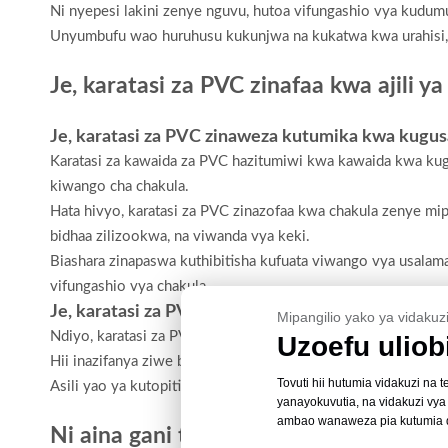
Ni nyepesi lakini zenye nguvu, hutoa vifungashio vya kudum
Unyumbufu wao huruhusu kukunjwa na kukatwa kwa urahisi, 
Je, karatasi za PVC zinafaa kwa ajili y
Je, karatasi za PVC zinaweza kutumika kwa kugu
Karatasi za kawaida za PVC hazitumiwi kwa kawaida kwa kug
kiwango cha chakula.
Hata hivyo, karatasi za PVC zinazofaa kwa chakula zenye mipa
bidhaa zilizookwa, na viwanda vya keki.
Biashara zinapaswa kuthibitisha kufuata viwango vya usalam
vifungashio vya chakula.
Je, karatasi za PVC hustahimili unyevu?
Mipangilio yako ya vidakuzi
Ndiyo, karatasi za PVC hutoa upinzani bora dhidi ya unyevu,
Uzoefu uliob
Hii inazifanya ziwe bora kwa ajili ya kufungasha bidhaa nyeti
Tovuti hii hutumia vidakuzi na 
Asili yao ya kutopitisha maji pia huzuia mabadiliko ya kis
yanayokuvutia, na vidakuzi vy
ambao wanaweza pia kutumia 
Ni aina gani tofauti za karatasi za P