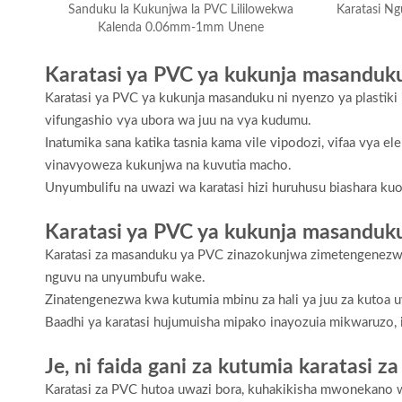
Sanduku la Kukunjwa la PVC Lililowekwa
Karatasi Ng
Kalenda 0.06mm-1mm Unene
Karatasi ya PVC ya kukunja masanduk
Karatasi ya PVC ya kukunja masanduku ni nyenzo ya plastiki
vifungashio vya ubora wa juu na vya kudumu.
Inatumika sana katika tasnia kama vile vipodozi, vifaa vya el
vinavyoweza kukunjwa na kuvutia macho.
Unyumbulifu na uwazi wa karatasi hizi huruhusu biashara kuo
Karatasi ya PVC ya kukunja masanduk
Karatasi za masanduku ya PVC zinazokunjwa zimetengenezwa k
nguvu na unyumbufu wake.
Zinatengenezwa kwa kutumia mbinu za hali ya juu za kutoa uw
Baadhi ya karatasi hujumuisha mipako inayozuia mikwaruzo, is
Je, ni faida gani za kutumia karatasi 
Karatasi za PVC hutoa uwazi bora, kuhakikisha mwonekano wa