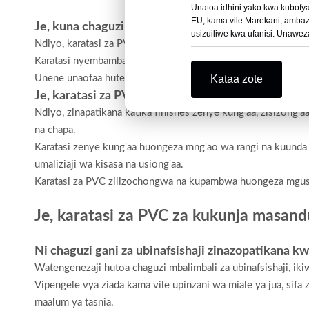
Unatoa idhini yako kwa kubofya 
EU, kama vile Marekani, ambaz
Je, kuna chaguzi tofauti za unene kwa karatasi za
usizuiliwe kwa ufanisi. Unaweza
Ndiyo, karatasi za PVC za kukunja masanduku huja katika u
Karatasi nyembamba hutoa unyumbufu na uwazi zaidi, huku ka
Unene unaofaa hutegemea uzito wa bidhaa, ugumu unaohitajika 
Kataa zote
Je, karatasi za PVC za kukunja masanduku huja kat
Ndiyo, zinapatikana katika finishes zenye kung'aa, zisizong'
na chapa.
Karatasi zenye kung'aa huongeza mng'ao wa rangi na kuunda 
umaliziaji wa kisasa na usiong'aa.
Karatasi za PVC zilizochongwa na kupambwa huongeza mgu
Je, karatasi za PVC za kukunja masan
Ni chaguzi gani za ubinafsishaji zinazopatikana k
Watengenezaji hutoa chaguzi mbalimbali za ubinafsishaji, 
Vipengele vya ziada kama vile upinzani wa miale ya jua, sifa 
maalum ya tasnia.