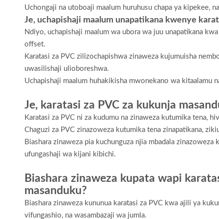
Uchongaji na utoboaji maalum huruhusu chapa ya kipekee, 
Je, uchapishaji maalum unapatikana kwenye karat
Ndiyo, uchapishaji maalum wa ubora wa juu unapatikana kwa k
offset.
Karatasi za PVC zilizochapishwa zinaweza kujumuisha nembo, 
uwasilishaji ulioboreshwa.
Uchapishaji maalum huhakikisha mwonekano wa kitaalamu na w
Je, karatasi za PVC za kukunja masand
Karatasi za PVC ni za kudumu na zinaweza kutumika tena, hi
Chaguzi za PVC zinazoweza kutumika tena zinapatikana, ziki
Biashara zinaweza pia kuchunguza njia mbadala zinazoweza k
ufungashaji wa kijani kibichi.
Biashara zinaweza kupata wapi karatas
masanduku?
Biashara zinaweza kununua karatasi za PVC kwa ajili ya ku
vifungashio, na wasambazaji wa jumla.