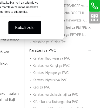
ika katika nchi za tatu nje ya
Filamu ya AlOx PET/PA/RCPP ya Kurudisha Vizuizi Vikubwa kwa Trei za PP
 wa mamlaka za mitaa unaweza
 muhimu tu vitatumika.
Filamu ya kifuniko cha BOPET iliyofunikwa kwa Trei za PP
Filamu ya Kufunika Inayoweza Kurejeshwa ya PET/PA/RCPP kwa Trei za PP
Kubali zote
Filamu ya Kuziba kwa Trei ya PET/PE
Filamu ya Kufunika ya PET/PE kwa Trei za PET/PE
li wa urembo
Mashine ya Kuziba Trei
Karatasi ya PVC
ikitoa
Karatasi Iliyo wazi ya PVC
hiko.
Karatasi ya Rangi ya PVC
Karatasi Nyeupe ya PVC
Karatasi Nyeusi ya PVC
Kadi za PVC
pako maalum.
Karatasi ya Uchapishaji ya PVC
i mahitaji
Kifuniko cha Kufunga cha PVC