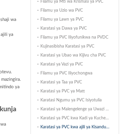
Filamu ya Mti wa Krismasi ya PVC
Filamu ya Uzio wa PVC
ishaji wa
Filamu ya Lawn ya PVC
Karatasi ya Dawa ya PVC
jili ya
Filamu ya PVC Iliyofunikwa na PVDC
Kujinasibisha Karatasi ya PVC
Karatasi ya Ubao wa Kijivu cha PVC
Karatasi ya Vazi ya PVC
otevu.
Filamu ya PVC Iliyochongwa
 mazingira.
Karatasi ya Taa ya PVC
mitindo ya
Karatasi ya PVC ya Matt
Karatasi Ngumu ya PVC Isiyotulia
ukunja
Karatasi ya Malengelenge ya Uwazi ya PVC
Karatasi ya PVC kwa Kadi ya Kuchezea
 wa
Karatasi ya PVC kwa ajili ya Kisanduku Kinachokunjwa