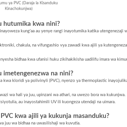
umu ya PVC (Daraja la Kisanduku
Kinachokunjwa)
u hutumika kwa nini?
 inayoweza kung'aa au yenye rangi inayotumika katika utengenezaji 
ektroniki, chakula, na vifungashio vya zawadi kwa ajili ya kutengenez
nyesha bidhaa kwa ufanisi huku zikihakikisha uadilifu imara wa kim
u imetengenezwa na nini?
wa kloridi ya polivinyli (PVC), nyenzo ya thermoplastic inayojuli
azi wa hali ya juu, upinzani wa athari, na uwezo bora wa kukunjwa.
iyotulia, au inayostahimili UV ili kuongeza utendaji na uimara.
za PVC kwa ajili ya kukunja masanduku?
 juu wa bidhaa na uwasilishaji wa kuvutia.