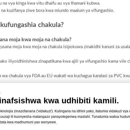
u na vya kinga kwa vitu dhaifu au vya thamani kubwa.
na kuzifanya ziwe bora kwa miundo maalum ya vifungashio.
a kufungashia chakula?
sana moja kwa moja na chakula?
usana moja kwa moja na chakula isipokuwa zinakidhi kanuni za usa
ko iliyoidhinishwa zinapatikana kwa ajili ya vifungashio kama vile c
a wa chakula vya FDA au EU wakati wa kuchagua karatasi za PVC kwa 
.
 na kuhakikisha kwamba vitu vilivyofungashwa vinabaki vikavu na vi
inafsishwa kwa udhibiti kamili.
 kama vile vifaa vya elektroniki, dawa, na bidhaa za urembo.
teknolojia zinazofanana ('vidakuzi'). Kulingana na idhini yako, itatumia vidakuzi vy
anduku yanayosababishwa na unyevunyevu au mfiduo wa mazingira.
a uuzaji ili kuonyesha matangazo yanayotegemea maslahi. Tunatumia watoa hudum
data kwa madhumuni yao wenyewe.
VC za kukunja masanduku?