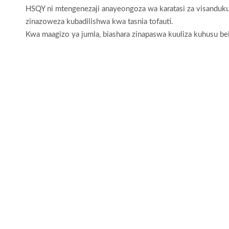
HSQY ni mtengenezaji anayeongoza wa karatasi za visanduku 
zinazoweza kubadilishwa kwa tasnia tofauti.
Kwa maagizo ya jumla, biashara zinapaswa kuuliza kuhusu bei, v