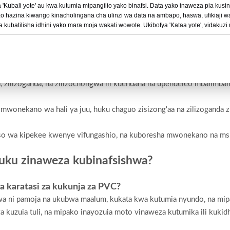
'Kubali yote' au kwa kutumia mipangilio yako binafsi. Data yako inaweza pia kusind
o hazina kiwango kinacholingana cha ulinzi wa data na ambapo, haswa, ufikiaji
 PVC?
 kubatilisha idhini yako mara moja wakati wowote. Ukibofya 'Kataa yote', vidakuzi
nene tofauti, kwa kawaida kuanzia 0.2mm hadi 1.0mm.
ratasi nene zikitoa uimara zaidi na nguvu ya kimuundo.
wa ufungaji, na mahitaji ya uchapishaji au ubinafsishaji.
ika finishes tofauti?
aa, zilizoganda, na zilizochongwa ili kuendana na upendeleo mbalimba
mwonekano wa hali ya juu, huku chaguo zisizong'aa na zilizoganda z
so wa kipekee kwenye vifungashio, na kuboresha mwonekano na ms
duku zinaweza kubinafsishwa?
wa karatasi za kukunja za PVC?
ikiwa ni pamoja na ukubwa maalum, kukata kwa kutumia nyundo, na mi
za kuzuia tuli, na mipako inayozuia moto vinaweza kutumika ili kukidh