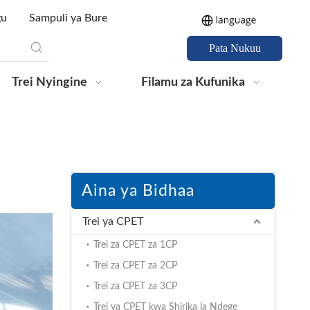
gu
Sampuli ya Bure
Pata Nukuu
Trei Nyingine
Filamu za Kufunika
Aina ya Bidhaa
Trei ya CPET
Trei za CPET za 1CP
Trei za CPET za 2CP
Trei za CPET za 3CP
Trei ya CPET kwa Shirika la Ndege