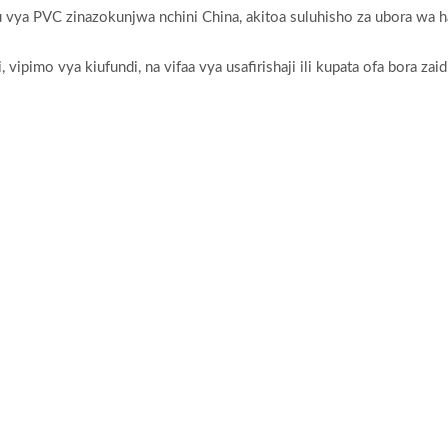
vya PVC zinazokunjwa nchini China, akitoa suluhisho za ubora wa ha
ipimo vya kiufundi, na vifaa vya usafirishaji ili kupata ofa bora zaid